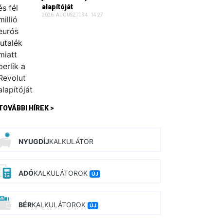
alapítóját
2026. AUGUSZTUS 4. 14:27
TOVÁBBI HÍREK >
NYUGDÍJ
KALKULÁTOR
ADÓ
KALKULÁTOROK
ÚJ
BÉR
KALKULÁTOROK
ÚJ