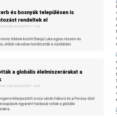
erb és bosnyák településen is
átozást rendeltek el
HU | 2026. AUGUSZTUS 7. 17:43
 ivóvíz többek között Banja Luka egyes részein és
s, előbbi városban korlátozták a vízellátást.
ották a globális élelmiszerárakat a
k
HU | 2026. AUGUSZTUS 7. 14:33
engerre kiterjesztett orosz-ukrán háború és a Perzsa-öböl
ecsapások egyaránt hatással voltak a globális
árakra.