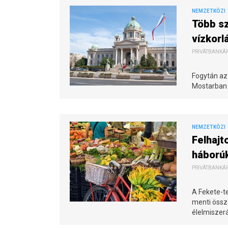
NEMZETKÖZI
Több sz
vízkorl
PRIVÁTBANKÁR.
Fogytán az
Mostarban i
NEMZETKÖZI
Felhajt
háború
PRIVÁTBANKÁR.
A Fekete-t
menti össz
élelmiszer