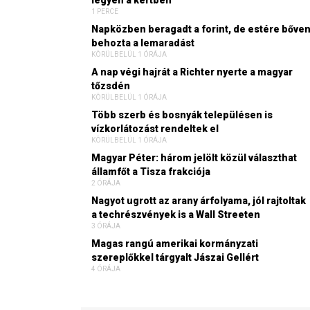
1 PERCE
Napközben beragadt a forint, de estére bőve
behozta a lemaradást
KÖRÜLBELÜL 1 ÓRÁJA
A nap végi hajrát a Richter nyerte a magyar
tőzsdén
KÖRÜLBELÜL 1 ÓRÁJA
Több szerb és bosnyák településen is
vízkorlátozást rendeltek el
KÖRÜLBELÜL 1 ÓRÁJA
Magyar Péter: három jelölt közül választhat
államfőt a Tisza frakciója
2 ÓRÁJA
Nagyot ugrott az arany árfolyama, jól rajtoltak
a techrészvények is a Wall Streeten
3 ÓRÁJA
Magas rangú amerikai kormányzati
szereplőkkel tárgyalt Jászai Gellért
4 ÓRÁJA