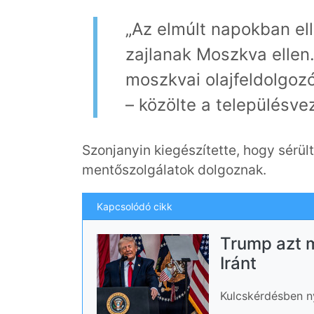
„Az elmúlt napokban e
zajlanak Moszkva ellen.
moszkvai olajfeldolgoz
– közölte a településve
Szonjanyin kiegészítette, hogy sérül
mentőszolgálatok dolgoznak.
Kapcsolódó cikk
Trump azt m
Iránt
Kulcskérdésben n