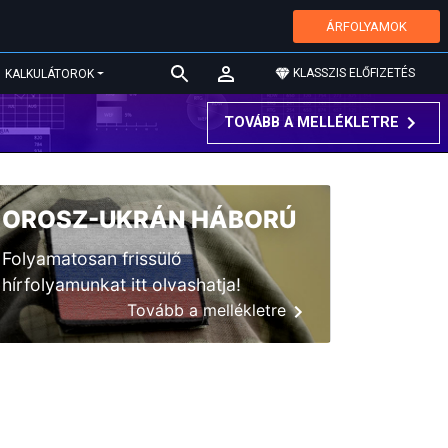
ÁRFOLYAMOK
KLASSZIS ELŐFIZETÉS
KALKULÁTOROK
TOVÁBB A MELLÉKLETRE
OROSZ-UKRÁN HÁBORÚ
Folyamatosan frissülő
hírfolyamunkat itt olvashatja!
Tovább a mellékletre