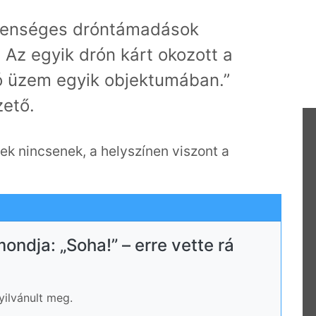
llenséges dróntámadások
 Az egyik drón kárt okozott a
ó üzem egyik objektumában.”
zető.
tek nincsenek, a helyszínen viszont a
ondja: „Soha!” – erre vette rá
yilvánult meg.