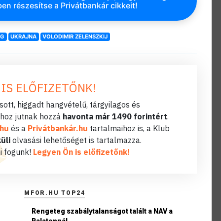
en részesítse a Privátbankár cikkeit!
ÁG
UKRAJNA
VOLODIMIR ZELENSZKIJ
 IS ELŐFIZETŐNK!
ott, higgadt hangvételű, tárgyilagos és
hoz jutnak hozzá
havonta már 1490 forintért
.
.hu
és a
Privátbankár.hu
tartalmaihoz is, a Klub
üli
olvasási lehetőséget is tartalmazza.
i fogunk!
Legyen Ön is előfizetőnk!
MFOR.HU TOP24
Rengeteg szabálytalanságot talált a NAV a
Balatonnál