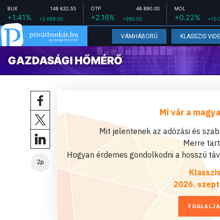
BUX
148 632.55
OTP
46 890.00
MOL
+1.41%
+2.16%
+0.22%
+2 069.00
+990.00
+10.
VÁMHÁBORÚ
KLASSZIS VID
GAZDASÁGI HŐMÉRŐ
Mi vár a magya
Mit jelentenek az adózási és sza
Merre tar
Hogyan érdemes gondolkodni a hosszú távú
2p
Klasszi
2026. szept
FOGLALJA