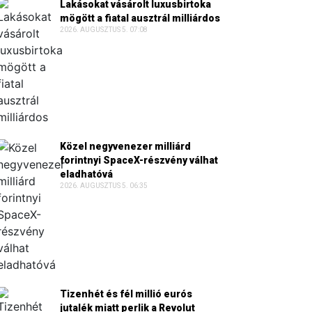
Lakásokat vásárolt luxusbirtoka
mögött a fiatal ausztrál milliárdos
2026. AUGUSZTUS 5. 07:08
Közel negyvenezer milliárd
forintnyi SpaceX-részvény válhat
eladhatóvá
2026. AUGUSZTUS 5. 06:35
Tizenhét és fél millió eurós
jutalék miatt perlik a Revolut