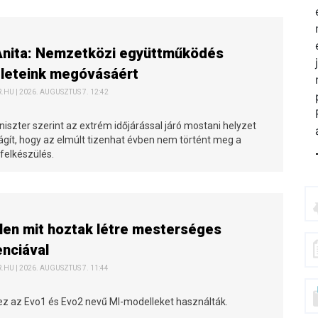
Anita: Nemzetközi együttműködés
zleteink megóvásáért
HU | 2026. AUGUSZTUS 7. 12:42
iszter szerint az extrém időjárással járó mostani helyzet
ilágít, hogy az elmúlt tizenhat évben nem történt meg a
felkészülés.
len mit hoztak létre mesterséges
enciával
HU | 2026. AUGUSZTUS 7. 11:44
hez az Evo1 és Evo2 nevű MI-modelleket használták.