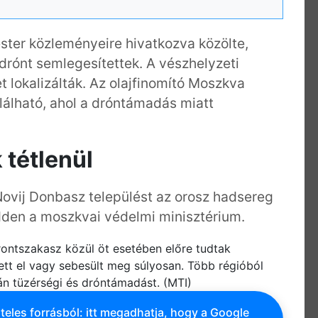
ster közleményeire hivatkozva közölte,
drónt semlegesítettek. A vészhelyzeti
t lokalizálták. Az olajfinomító Moszkva
lálható, ahol a dróntámadás miatt
 tétlenül
Novij Donbasz települést az orosz hadsereg
dden a moszkvai védelmi minisztérium.
frontszakasz közül öt esetében előre tudtak
ett el vagy sebesült meg súlyosan. Több régióból
án tüzérségi és dróntámadást. (MTI)
teles forrásból: itt megadhatja, hogy a Google