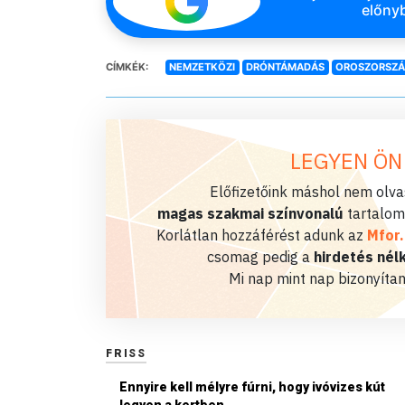
előnyb
CÍMKÉK:
NEMZETKÖZI
DRÓNTÁMADÁS
OROSZORSZ
LEGYEN ÖN
Előfizetőink máshol nem olvas
magas szakmai színvonalú
tartalom
Korlátlan hozzáférést adunk az
Mfor
csomag pedig a
hirdetés nélk
Mi nap mint nap bizonyítan
FRISS
Ennyire kell mélyre fúrni, hogy ivóvizes kút
legyen a kertben