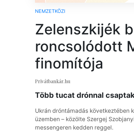
NEMZETKÖZI
Zelenszkijék b
roncsolódott 
finomítója
Privátbankár.hu
Több tucat drónnal csaptak 
Ukrán dróntámadás következtében ká
üzemben – közölte Szergej Szobjanyi
messengeren kedden reggel.