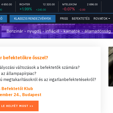
4 650.00
RICHTER
12 320.00
MTELEKOM
2 696.00
+1.99%
-0.07%
00
+240.00
-2.00
FRISS
BEFEKTETÉS
ROVATOK
EÓ
KLASSZIS RENDEZVÉNYEK
Benzinár - nyugdíj - infláció - kamatok - államadósság
r befektetőkre ősszel?
bályozási változások a befektetők számára?
t az állampapírpiac?
 megtakarításokról és az ingatlanbefektetésekről?
s Befektetői Klub
ember 24., Budapest
 LE HELYÉT MOST >>