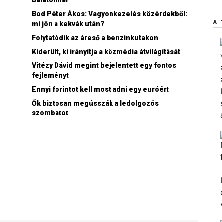
Bod Péter Ákos: Vagyonkezelés közérdekből:
n
A 
mi jön a kekvák után?
Folytatódik az áreső a benzinkutakon
Kiderült, ki irányítja a közmédia átvilágítását
Vitézy Dávid megint bejelentett egy fontos
fejleményt
Ennyi forintot kell most adni egy euróért
Ők biztosan megússzák a ledolgozós
szombatot