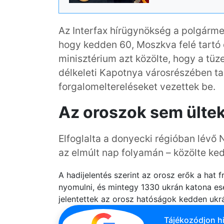
Az Interfax hírügynökség a polgárme
hogy kedden 60, Moszkva felé tartó 
minisztérium azt közölte, hogy a tüze
délkeleti Kapotnya városrészében ta
forgalomeltereléseket vezettek be.
Az oroszok sem ültek
Elfoglalta a donyecki régióban lévő 
az elmúlt nap folyamán – közölte ke
A hadijelentés szerint az orosz erők a hat 
nyomulni, és mintegy 1330 ukrán katona es
jelentettek az orosz hatóságok kedden ukr
Tájékozódjon hi