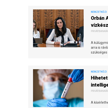
NEMZETKÖZI
Orbán 
vízkés
PRIVÁTBANKÁR.
A külügymin
arra is ráv
szükséges 
NEMZETKÖZI
Hihetet
intellig
PRIVÁTBANKÁR.
A kísérlet