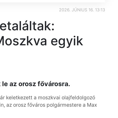
2026. JÚNIUS 16. 13:13
etaláltak:
Moszkva egyik
le az orosz fővárosra.
r keletkezett a moszkvai olajfeldolgozó
n, az orosz főváros polgármestere a Max