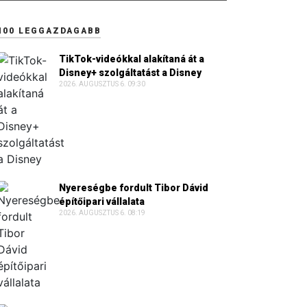
100 LEGGAZDAGABB
TikTok-videókkal alakítaná át a
Disney+ szolgáltatást a Disney
2026. AUGUSZTUS 6. 09:30
Nyereségbe fordult Tibor Dávid
építőipari vállalata
2026. AUGUSZTUS 6. 08:19