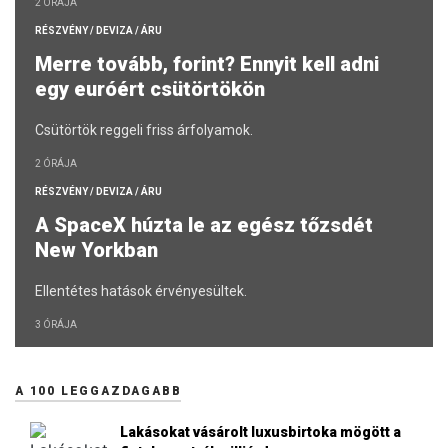
2 ÓRÁJA
RÉSZVÉNY / DEVIZA / ÁRU
Merre tovább, forint? Ennyit kell adni
egy euróért csütörtökön
Csütörtök reggeli friss árfolyamok.
2 ÓRÁJA
RÉSZVÉNY / DEVIZA / ÁRU
A SpaceX húzta le az egész tőzsdét
New Yorkban
Ellentétes hatások érvényesültek.
3 ÓRÁJA
A 100 LEGGAZDAGABB
Lakásokat vásárolt luxusbirtoka mögött a