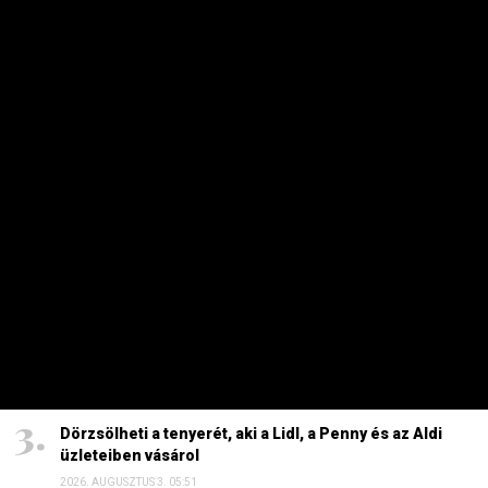
Péter a helyszínre tart – frissítve
2026. AUGUSZTUS 4. 08:19
Szinte minden spanyol határt áttörő migráns
visszament Marokkóba?
2026. AUGUSZTUS 1. 11:15
HAVI TOP
Elárulta Forsthoffer Ágnes, ki ül be az ő székébe
2026. JÚLIUS 19. 09:11
A nap képe: száraz lábbal lefotózható a Parlament a
Duna közepéről
2026. JÚLIUS 18. 11:38
Dörzsölheti a tenyerét, aki a Lidl, a Penny és az Aldi
üzleteiben vásárol
2026. AUGUSZTUS 3. 05:51