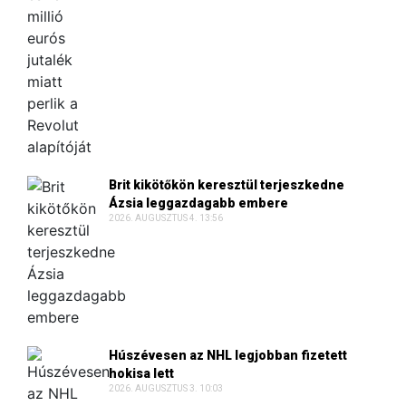
Brit kikötőkön keresztül terjeszkedne
Ázsia leggazdagabb embere
2026. AUGUSZTUS 4. 13:56
Húszévesen az NHL legjobban fizetett
hokisa lett
2026. AUGUSZTUS 3. 10:03