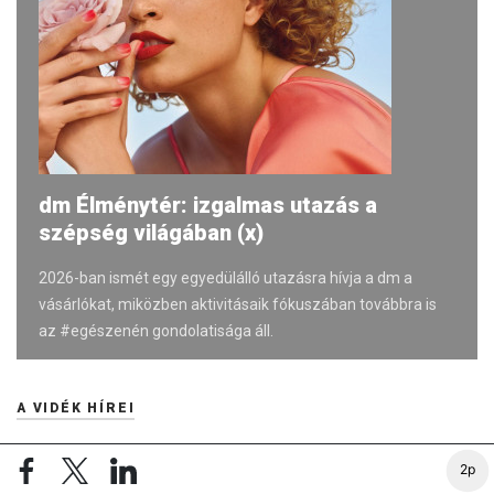
dm Élménytér: izgalmas utazás a
szépség világában (x)
2026-ban ismét egy egyedülálló utazásra hívja a dm a
vásárlókat, miközben aktivitásaik fókuszában továbbra is
az #egészenén gondolatisága áll.
A VIDÉK HÍREI
Magyar Péter: Kiírják az első szélerőművi pályázatokat,
2p
magyar állami részesedéssel valósulhatnak meg a