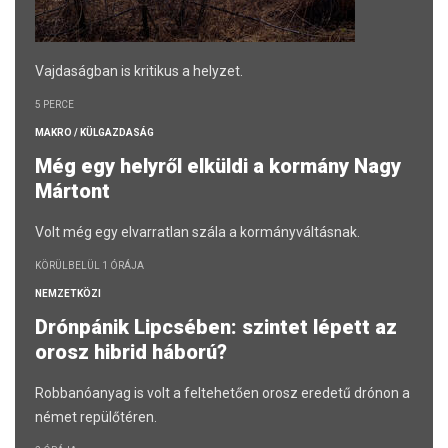
Vajdaságban is kritikus a helyzet.
5 PERCE
MAKRO / KÜLGAZDASÁG
Még egy helyről elküldi a kormány Nagy
Mártont
Volt még egy elvarratlan szála a kormányváltásnak.
KÖRÜLBELÜL 1 ÓRÁJA
NEMZETKÖZI
Drónpánik Lipcsében: szintet lépett az
orosz hibrid háború?
Robbanóanyag is volt a feltehetően orosz eredetű drónon a
német repülőtéren.