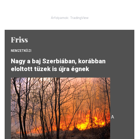
Árfolyamok: TradingView
Friss
NEMZETKÖZI
Nagy a baj Szerbiában, korábban
eloltott tüzek is újra égnek
A