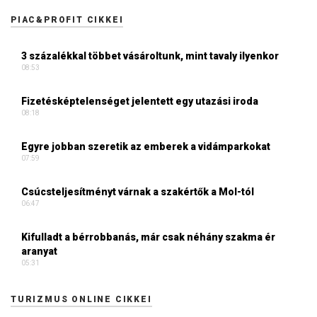
PIAC&PROFIT CIKKEI
3 százalékkal többet vásároltunk, mint tavaly ilyenkor
08:53
Fizetésképtelenséget jelentett egy utazási iroda
08:18
Egyre jobban szeretik az emberek a vidámparkokat
07:59
Csúcsteljesítményt várnak a szakértők a Mol-tól
06:47
Kifulladt a bérrobbanás, már csak néhány szakma ér
aranyat
05:31
TURIZMUS ONLINE CIKKEI