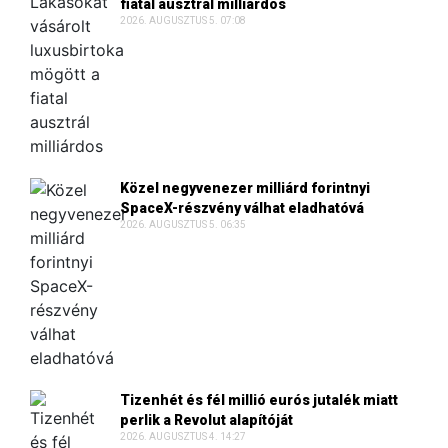
fiatal ausztrál milliárdos
2026. AUGUSZTUS 5. 07:08
Közel negyvenezer milliárd forintnyi
SpaceX-részvény válhat eladhatóvá
2026. AUGUSZTUS 5. 06:35
Tizenhét és fél millió eurós jutalék miatt
perlik a Revolut alapítóját
2026. AUGUSZTUS 4. 14:27