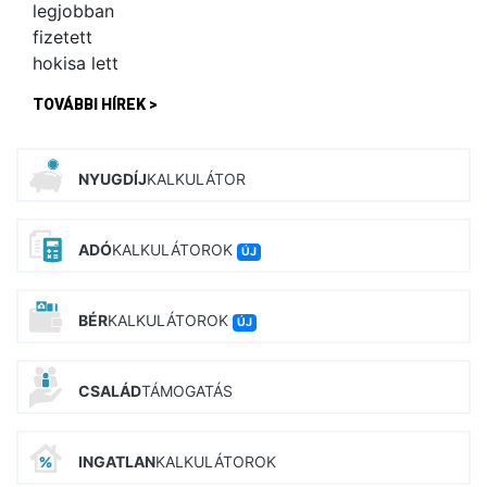
TOVÁBBI HÍREK >
NYUGDÍJ
KALKULÁTOR
ADÓ
KALKULÁTOROK
ÚJ
BÉR
KALKULÁTOROK
ÚJ
CSALÁD
TÁMOGATÁS
INGATLAN
KALKULÁTOROK