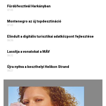
Fürdőfesztivál Harkányban
07:45
Montenegro az új topdesztináció
07:43
Elindult a digitális turisztikai adatközpont fejlesztése
06:36
Lassítja a vonatokat a MÁV
06:32
Újra nyitva a keszthelyi Helikon Strand
06:27