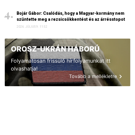
Bojár Gábor: Csalódás, hogy a Magyar-kormány nem
szüntette meg a rezsicsökkentést és az árrésstopot
2026. JÚLIUS 9. 11:52
OROSZ-UKRÁN HÁBORÚ
Folyamatosan frissülő hírfolyamunkat itt
olvashatja!
Tovább a mellékletre