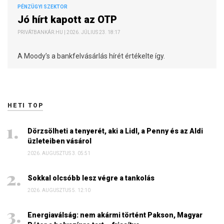
PÉNZÜGYI SZEKTOR
Jó hírt kapott az OTP
PRIVÁTBANKÁR.HU | 2026. JÚLIUS 23. 18:17
A Moody’s a bankfelvásárlás hírét értékelte így.
HETI TOP
Dörzsölheti a tenyerét, aki a Lidl, a Penny és az Aldi
üzleteiben vásárol
2026. AUGUSZTUS 3. 05:51
Sokkal olcsóbb lesz végre a tankolás
2026. AUGUSZTUS 5. 12:10
Energiaválság: nem akármi történt Pakson, Magyar