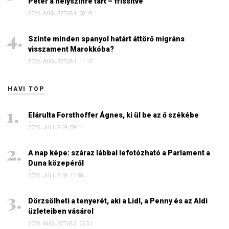
Péter a helyszínre tart – frissítve
2026. AUGUSZTUS 4. 08:19
Szinte minden spanyol határt áttörő migráns
visszament Marokkóba?
2026. AUGUSZTUS 1. 11:15
HAVI TOP
Elárulta Forsthoffer Ágnes, ki ül be az ő székébe
2026. JÚLIUS 19. 09:11
A nap képe: száraz lábbal lefotózható a Parlament a
Duna közepéről
2026. JÚLIUS 18. 11:38
Dörzsölheti a tenyerét, aki a Lidl, a Penny és az Aldi
üzleteiben vásárol
2026. AUGUSZTUS 3. 05:51