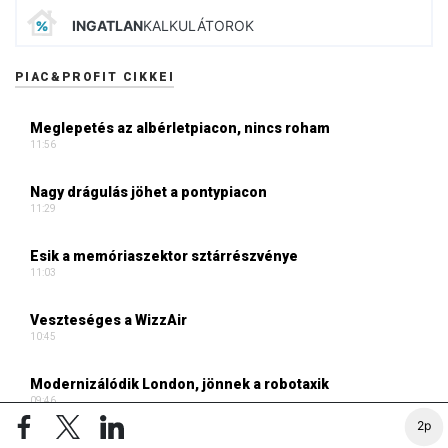
INGATLAN
KALKULÁTOROK
PIAC&PROFIT CIKKEI
Meglepetés az albérletpiacon, nincs roham
11:56
Nagy drágulás jöhet a pontypiacon
11:29
Esik a memóriaszektor sztárrészvénye
11:03
Veszteséges a WizzAir
10:45
Modernizálódik London, jönnek a robotaxik
09:46
2p