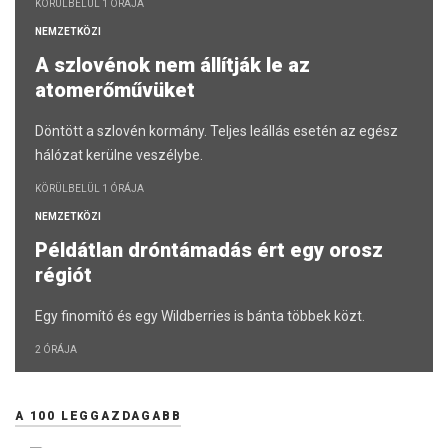
KÖRÜLBELÜL 1 ÓRÁJA
NEMZETKÖZI
A szlovénok nem állítják le az
atomerőművüket
Döntött a szlovén kormány. Teljes leállás esetén az egész
hálózat kerülne veszélybe.
KÖRÜLBELÜL 1 ÓRÁJA
NEMZETKÖZI
Példátlan dróntámadás ért egy orosz
régiót
Egy finomító és egy Wildberries is bánta többek közt.
2 ÓRÁJA
A 100 LEGGAZDAGABB