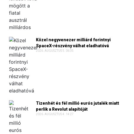
Közel negyvenezer milliárd forintnyi
SpaceX-részvény válhat eladhatóvá
2026. AUGUSZTUS 5. 06:35
Tizenhét és fél millió eurós jutalék miatt
perlik a Revolut alapítóját
2026. AUGUSZTUS 4. 14:27