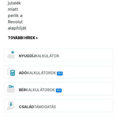
TOVÁBBI HÍREK >
NYUGDÍJ
KALKULÁTOR
ADÓ
KALKULÁTOROK
ÚJ
BÉR
KALKULÁTOROK
ÚJ
CSALÁD
TÁMOGATÁS