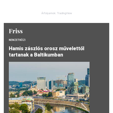
Árfolyamok: TradingView
Friss
NEMZETKÖZI
Hamis zászlós orosz művelettől
tartanak a Baltikumban