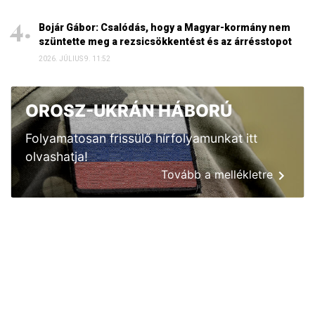
Bojár Gábor: Csalódás, hogy a Magyar-kormány nem
szüntette meg a rezsicsökkentést és az árrésstopot
2026. JÚLIUS 9. 11:52
OROSZ-UKRÁN HÁBORÚ
Folyamatosan frissülő hírfolyamunkat itt
olvashatja!
Tovább a mellékletre