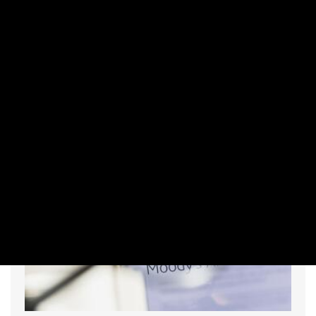
célszámokat, az állami elvonások komoly terhet jelentenek
a bankcsoportnak. A régiós kormányok közül a magyar
állam nyújtotta be a legnagyobb számlát: a kivetett adó
egyetlen év alatt csaknem a kétszeresére nőtt, és a teljes
régiós elvonás közel felét tette ki.