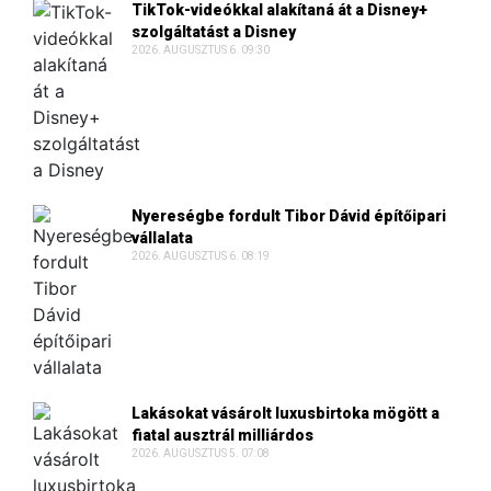
TikTok-videókkal alakítaná át a Disney+
szolgáltatást a Disney
2026. AUGUSZTUS 6. 09:30
Nyereségbe fordult Tibor Dávid építőipari
vállalata
2026. AUGUSZTUS 6. 08:19
Lakásokat vásárolt luxusbirtoka mögött a
fiatal ausztrál milliárdos
2026. AUGUSZTUS 5. 07:08