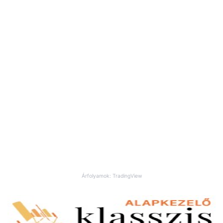
Árfolyamok: TradingView