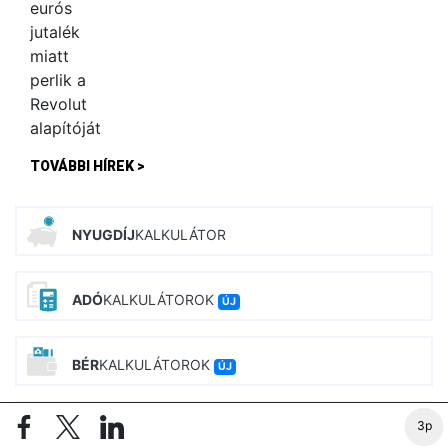
TOVÁBBI HÍREK >
NYUGDÍJ
KALKULÁTOR
ADÓ
KALKULÁTOROK
ÚJ
BÉR
KALKULÁTOROK
ÚJ
3p
CSALÁD
TÁMOGATÁS