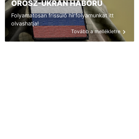
OROSZ-UKRÁN HÁBORÚ
Folyamatosan frissülő hírfolyamunkat itt
olvashatja!
Tovább a mellékletre