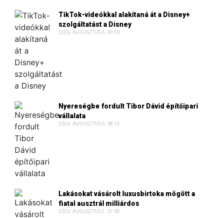
TikTok-videókkal alakítaná át a Disney+
szolgáltatást a Disney
2026. AUGUSZTUS 6. 09:30
Nyereségbe fordult Tibor Dávid építőipari
vállalata
2026. AUGUSZTUS 6. 08:19
Lakásokat vásárolt luxusbirtoka mögött a
fiatal ausztrál milliárdos
2026. AUGUSZTUS 5. 07:08