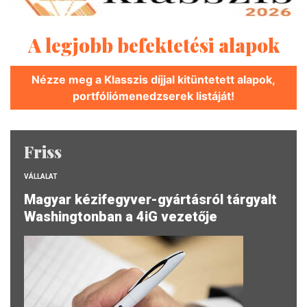
A legjobb befektetési alapok
Nézze meg a Klasszis díjjal kitüntetett alapok,
portfóliómenedzserek listáját!
Friss
VÁLLALAT
Magyar kézifegyver-gyártásról tárgyalt
Washingtonban a 4iG vezetője