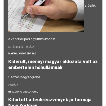
Erősítik
a védelmi ipari együttműködést.
KÖRÜLBELÜL 1 ÓRÁJA
MAKRO / KÜLGAZDASÁG
Kiderült, mennyi magyar áldozata volt az
embertelen hőhullámnak
Százas nagyságrend.
2 ÓRÁJA
RÉSZVÉNY / DEVIZA / ÁRU
Kitartott a techrészvények jó formája
New Yorkban