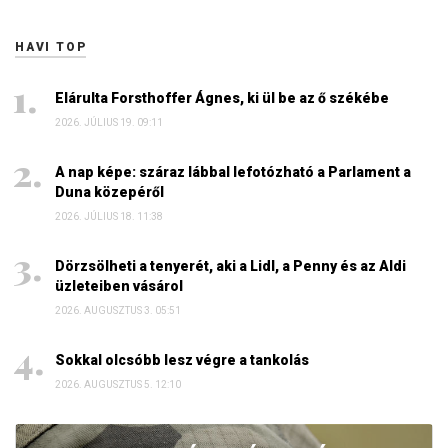
HAVI TOP
Elárulta Forsthoffer Ágnes, ki ül be az ő székébe
2026. JÚLIUS 19. 09:11
A nap képe: száraz lábbal lefotózható a Parlament a
Duna közepéről
2026. JÚLIUS 18. 11:38
Dörzsölheti a tenyerét, aki a Lidl, a Penny és az Aldi
üzleteiben vásárol
2026. AUGUSZTUS 3. 05:51
Sokkal olcsóbb lesz végre a tankolás
2026. AUGUSZTUS 5. 12:10