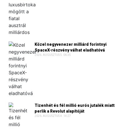
Közel negyvenezer milliárd forintnyi
SpaceX-részvény válhat eladhatóvá
2026. AUGUSZTUS 5. 06:35
Tizenhét és fél millió eurós jutalék miatt
perlik a Revolut alapítóját
2026. AUGUSZTUS 4. 14:27