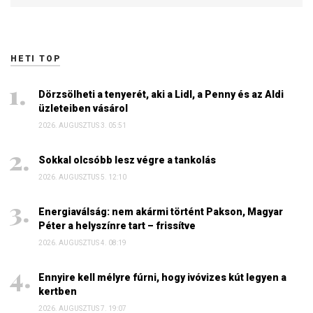
HETI TOP
Dörzsölheti a tenyerét, aki a Lidl, a Penny és az Aldi
üzleteiben vásárol
2026. AUGUSZTUS 3. 05:51
Sokkal olcsóbb lesz végre a tankolás
2026. AUGUSZTUS 5. 12:10
Energiaválság: nem akármi történt Pakson, Magyar
Péter a helyszínre tart – frissítve
2026. AUGUSZTUS 4. 08:19
Ennyire kell mélyre fúrni, hogy ivóvizes kút legyen a
kertben
2026. AUGUSZTUS 7. 19:07