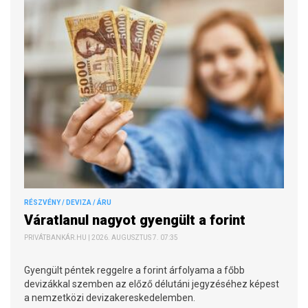
RÉSZVÉNY / DEVIZA / ÁRU
Váratlanul nagyot gyengült a forint
PRIVÁTBANKÁR.HU | 2026. AUGUSZTUS 7. 07:35
Gyengült péntek reggelre a forint árfolyama a főbb
devizákkal szemben az előző délutáni jegyzéséhez képest
a nemzetközi devizakereskedelemben.