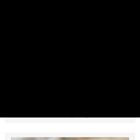
RÉSZVÉNY / DEVIZA / ÁRU
Nagy nap lehet ma a tőzsdén
PRIVÁTBANKÁR.HU | 2026. AUGUSZTUS 7. 09:21
A csütörtöki záróértékéhez képest enyhén erősödött.