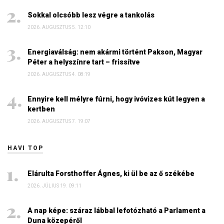
Sokkal olcsóbb lesz végre a tankolás
2026. AUGUSZTUS 5. 12:10
Energiaválság: nem akármi történt Pakson, Magyar
Péter a helyszínre tart – frissítve
2026. AUGUSZTUS 4. 08:19
Ennyire kell mélyre fúrni, hogy ivóvizes kút legyen a
kertben
2026. AUGUSZTUS 7. 19:07
HAVI TOP
Elárulta Forsthoffer Ágnes, ki ül be az ő székébe
2026. JÚLIUS 19. 09:11
A nap képe: száraz lábbal lefotózható a Parlament a
Duna közepéről