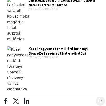
Lakásokat vásárolt luxusbirtoka mögött a
fiatal ausztrál milliárdos
2026. AUGUSZTUS 5. 07:08
Közel negyvenezer milliárd forintnyi
SpaceX-részvény válhat eladhatóvá
2026. AUGUSZTUS 5. 06:35
Tizenhét és fél millió eurós jutalék miatt
3p
perlik a Revolut alapítóját