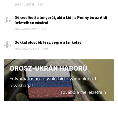
2026. JÚLIUS 18. 11:38
Dörzsölheti a tenyerét, aki a Lidl, a Penny és az Aldi
üzleteiben vásárol
2026. AUGUSZTUS 3. 05:51
Sokkal olcsóbb lesz végre a tankolás
2026. AUGUSZTUS 5. 12:10
OROSZ-UKRÁN HÁBORÚ
Folyamatosan frissülő hírfolyamunkat itt
olvashatja!
Tovább a mellékletre