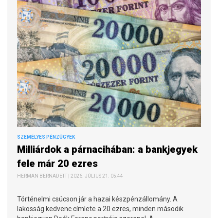
SZEMÉLYES PÉNZÜGYEK
Milliárdok a párnacihában: a bankjegyek
fele már 20 ezres
HERMAN BERNADETT | 2026. JÚLIUS 21. 05:44
Történelmi csúcson jár a hazai készpénzállomány. A
lakosság kedvenc címlete a 20 ezres, minden második