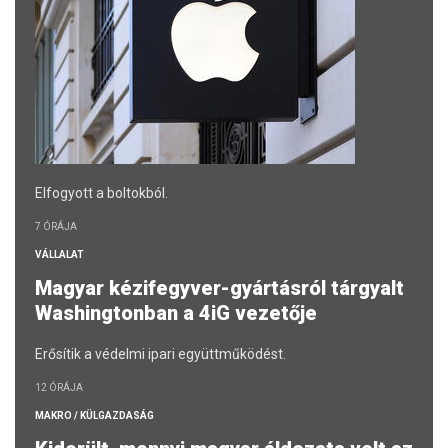
Elfogyott a boltokból.
7 ÓRÁJA
VÁLLALAT
Magyar kézifegyver-gyártásról tárgyalt
Washingtonban a 4iG vezetője
Erősítik a védelmi ipari együttműködést.
12 ÓRÁJA
MAKRO / KÜLGAZDASÁG