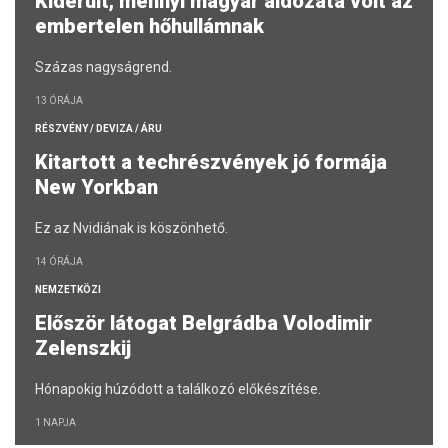
Kiderült, mennyi magyar áldozata volt az
embertelen hőhullámnak
Százas nagyságrend.
13 ÓRÁJA
RÉSZVÉNY / DEVIZA / ÁRU
Kitartott a techrészvények jó formája
New Yorkban
Ez az Nvidiának is köszönhető.
14 ÓRÁJA
NEMZETKÖZI
Először látogat Belgrádba Volodimir
Zelenszkij
Hónapokig húzódott a találkozó előkészítése.
1 NAPJA