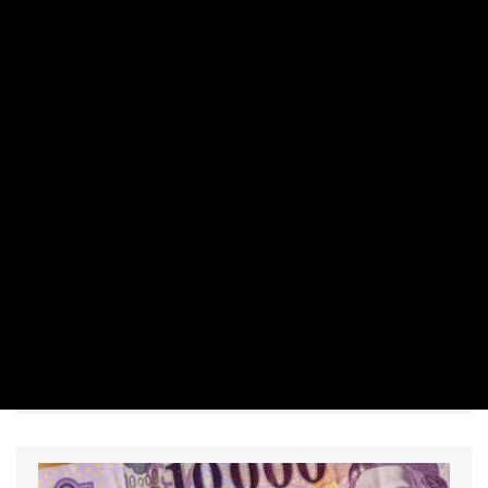
SZEMÉLYES PÉNZÜGYEK
Megússza a pénztárcánk a hétvégi
kirándulást: nem változik a tankolás ára
PRIVÁTBANKÁR.HU | 2026. JÚLIUS 24. 17:49
Nem érkezik újabb nagykereskedelmi árváltozás a
hétvégén, így szombattól a benzin és a gázolaj ára is
változatlan marad. A csütörtöki áremelés egyelőre nem
gyűrűzött be a kiskereskedelmi árakba.