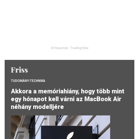
Árfolyamok: TradingView
Friss
TUDOMÁNY-TECHNIKA
Akkora a memóriahiány, hogy több mint
egy hónapot kell várni az MacBook Air
néhány modelljére