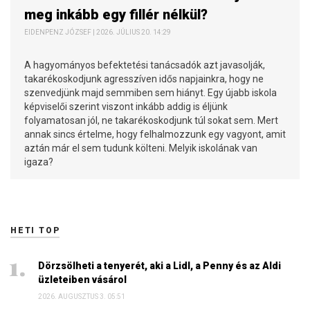
meg inkább egy fillér nélkül?
EIDENPENZ JÓZSEF | 2026. JÚLIUS 20. 14:29
A hagyományos befektetési tanácsadók azt javasolják,
takarékoskodjunk agresszíven idős napjainkra, hogy ne
szenvedjünk majd semmiben sem hiányt. Egy újabb iskola
képviselői szerint viszont inkább addig is éljünk
folyamatosan jól, ne takarékoskodjunk túl sokat sem. Mert
annak sincs értelme, hogy felhalmozzunk egy vagyont, amit
aztán már el sem tudunk költeni. Melyik iskolának van
igaza?
HETI TOP
Dörzsölheti a tenyerét, aki a Lidl, a Penny és az Aldi
üzleteiben vásárol
2026. AUGUSZTUS 3. 05:51