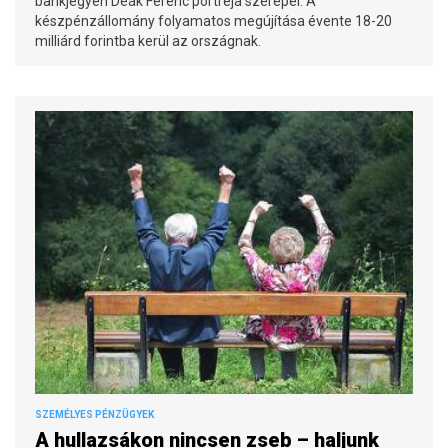
bankjegyen Deák Ferenc portréja szerepel. A
készpénzállomány folyamatos megújítása évente 18-20
milliárd forintba kerül az országnak.
SZEMÉLYES PÉNZÜGYEK
A hullazsákon nincsen zseb – haljunk