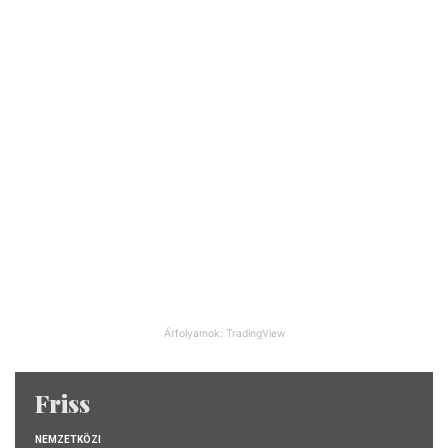
Árfolyamok: TradingView
Friss
NEMZETKÖZI