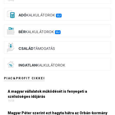
ADÓ
KALKULÁTOROK
ÚJ
BÉR
KALKULÁTOROK
ÚJ
CSALÁD
TÁMOGATÁS
INGATLAN
KALKULÁTOROK
PIAC&PROFIT CIKKEI
A magyar vállalatok működését is fenyegeti a
szélsőséges időjárás
16:58
Magyar Péter szerint ezt hagyta hátra az Orbán-kormány