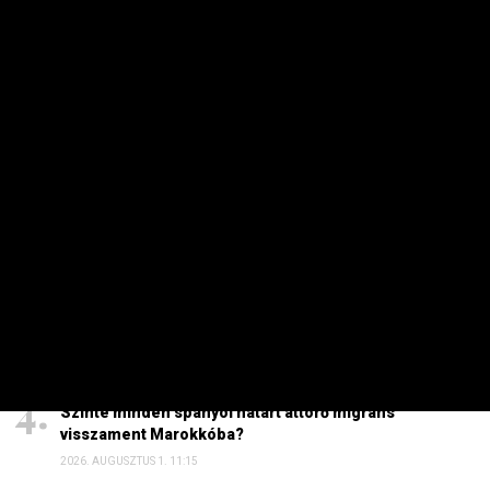
HETI TOP
Dörzsölheti a tenyerét, aki a Lidl, a Penny és az Aldi
üzleteiben vásárol
2026. AUGUSZTUS 3. 05:51
Sokkal olcsóbb lesz végre a tankolás
2026. AUGUSZTUS 5. 12:10
Energiaválság: nem akármi történt Pakson, Magyar
Péter a helyszínre tart – frissítve
2026. AUGUSZTUS 4. 08:19
Szinte minden spanyol határt áttörő migráns
visszament Marokkóba?
2026. AUGUSZTUS 1. 11:15