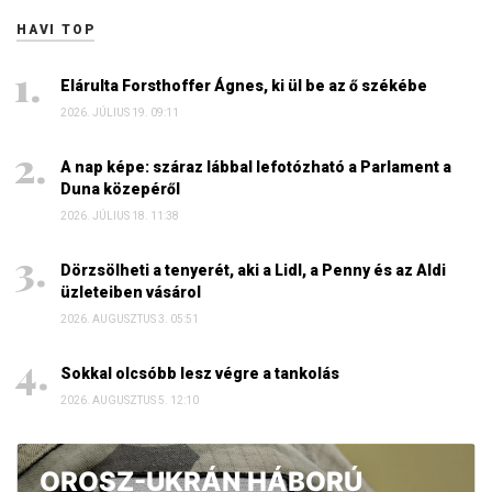
HAVI TOP
Elárulta Forsthoffer Ágnes, ki ül be az ő székébe
2026. JÚLIUS 19. 09:11
A nap képe: száraz lábbal lefotózható a Parlament a
Duna közepéről
2026. JÚLIUS 18. 11:38
Dörzsölheti a tenyerét, aki a Lidl, a Penny és az Aldi
üzleteiben vásárol
2026. AUGUSZTUS 3. 05:51
Sokkal olcsóbb lesz végre a tankolás
2026. AUGUSZTUS 5. 12:10
OROSZ-UKRÁN HÁBORÚ