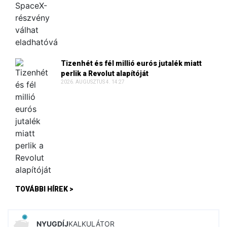
Tizenhét és fél millió eurós jutalék miatt
perlik a Revolut alapítóját
2026. AUGUSZTUS 4. 14:27
TOVÁBBI HÍREK >
NYUGDÍJ
KALKULÁTOR