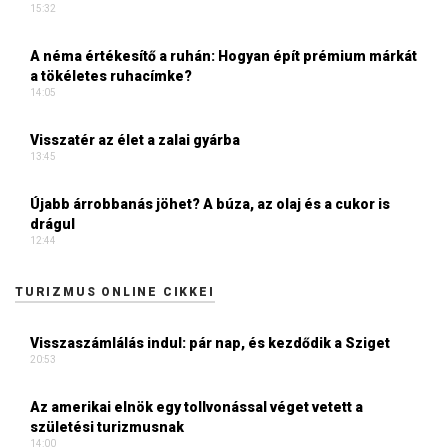
15:32
A néma értékesítő a ruhán: Hogyan épít prémium márkát
a tökéletes ruhacímke?
14:05
Visszatér az élet a zalai gyárba
13:45
Újabb árrobbanás jöhet? A búza, az olaj és a cukor is
drágul
12:44
TURIZMUS ONLINE CIKKEI
Visszaszámlálás indul: pár nap, és kezdődik a Sziget
20:53
Az amerikai elnök egy tollvonással véget vetett a
születési turizmusnak
14:00