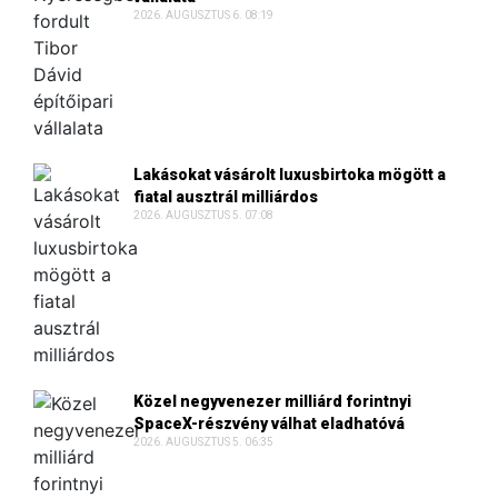
2026. AUGUSZTUS 6. 08:19
Lakásokat vásárolt luxusbirtoka mögött a
fiatal ausztrál milliárdos
2026. AUGUSZTUS 5. 07:08
Közel negyvenezer milliárd forintnyi
SpaceX-részvény válhat eladhatóvá
2026. AUGUSZTUS 5. 06:35