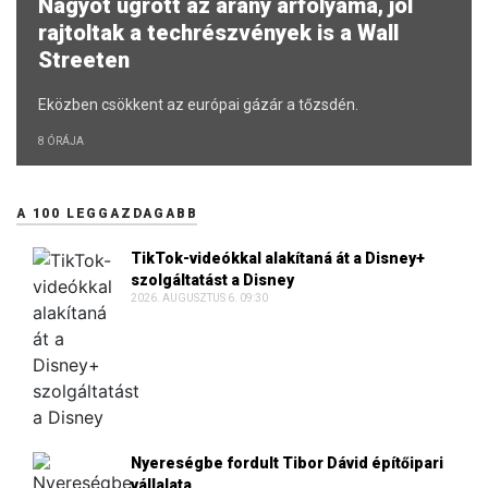
Nagyot ugrott az arany árfolyama, jól
rajtoltak a techrészvények is a Wall
Streeten
Eközben csökkent az európai gázár a tőzsdén.
8 ÓRÁJA
A 100 LEGGAZDAGABB
TikTok-videókkal alakítaná át a Disney+
szolgáltatást a Disney
2026. AUGUSZTUS 6. 09:30
Nyereségbe fordult Tibor Dávid építőipari
vállalata