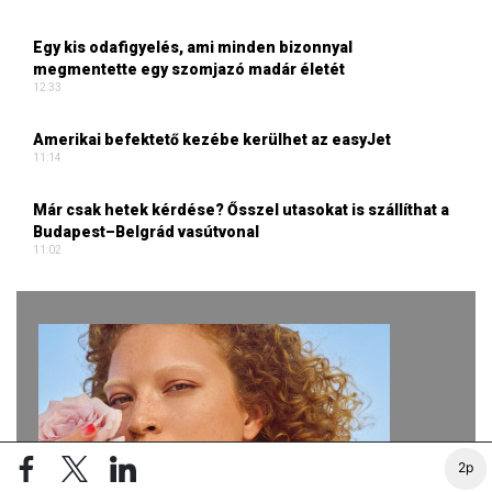
Egy kis odafigyelés, ami minden bizonnyal
megmentette egy szomjazó madár életét
12:33
Amerikai befektető kezébe kerülhet az easyJet
11:14
Már csak hetek kérdése? Ősszel utasokat is szállíthat a
Budapest–Belgrád vasútvonal
11:02
2p