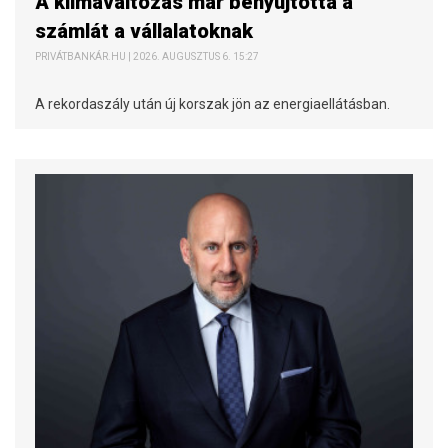
A klímaváltozás már benyújtotta a
számlát a vállalatoknak
PRIVÁTBANKÁR.HU | 2026. AUGUSZTUS 6. 15:27
A rekordaszály után új korszak jön az energiaellátásban.