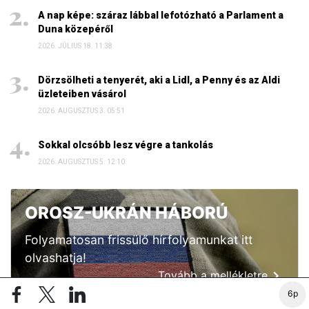
A nap képe: száraz lábbal lefotózható a Parlament a
Duna közepéről
2026. JÚLIUS 18. 11:38
Dörzsölheti a tenyerét, aki a Lidl, a Penny és az Aldi
üzleteiben vásárol
2026. AUGUSZTUS 3. 05:51
Sokkal olcsóbb lesz végre a tankolás
2026. AUGUSZTUS 5. 12:10
OROSZ-UKRÁN HÁBORÚ
Folyamatosan frissülő hírfolyamunkat itt
olvashatja!
Tovább a mellékletre
6p