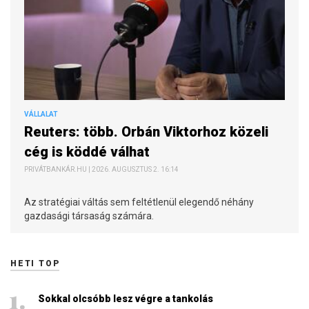
VÁLLALAT
Reuters: több. Orbán Viktorhoz közeli
cég is köddé válhat
PRIVÁTBANKÁR.HU | 2026. AUGUSZTUS 2. 16:14
Az stratégiai váltás sem feltétlenül elegendő néhány
gazdasági társaság számára.
HETI TOP
Sokkal olcsóbb lesz végre a tankolás