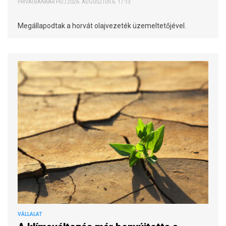
PRIVÁTBANKÁR.HU | 2026. AUGUSZTUS 6. 17:13
Megállapodtak a horvát olajvezeték üzemeltetőjével.
VÁLLALAT