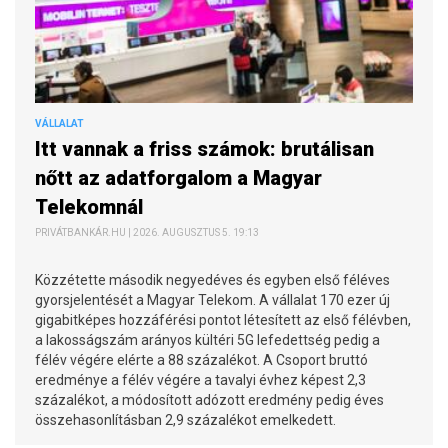
VÁLLALAT
Itt vannak a friss számok: brutálisan
nőtt az adatforgalom a Magyar
Telekomnál
PRIVÁTBANKÁR.HU | 2026. AUGUSZTUS 5. 19:13
Közzétette második negyedéves és egyben első féléves
gyorsjelentését a Magyar Telekom. A vállalat 170 ezer új
gigabitképes hozzáférési pontot létesített az első félévben,
a lakosságszám arányos kültéri 5G lefedettség pedig a
félév végére elérte a 88 százalékot. A Csoport bruttó
eredménye a félév végére a tavalyi évhez képest 2,3
százalékot, a módosított adózott eredmény pedig éves
összehasonlításban 2,9 százalékot emelkedett.