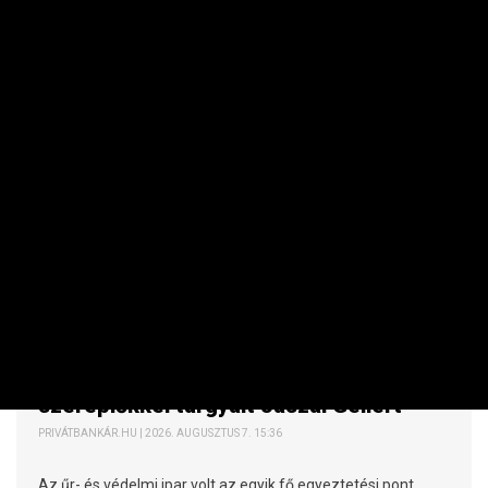
VÁLLALAT
Magas rangú amerikai kormányzati
szereplőkkel tárgyalt Jászai Gellért
PRIVÁTBANKÁR.HU | 2026. AUGUSZTUS 7. 15:36
Az űr- és védelmi ipar volt az egyik fő egyeztetési pont.