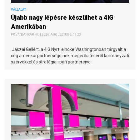
VÁLLALAT
Újabb nagy lépésre készülhet a 4iG
Amerikában
PRIVÁTBANKÁR.HU | 2026. AUGUSZTUS 6. 14:23
Jászai Gellért, a 4iG Nyrt. elnöke Washingtonban tárgyalt a
cég amerikai partnerségeinek megerősítéséről kormányzati
szervekkel és stratégiai ipari partnereivel.