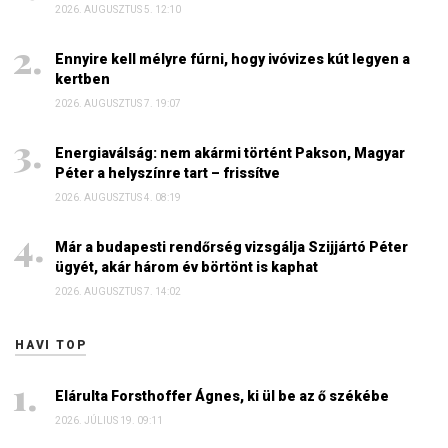
2026. AUGUSZTUS 5. 12:10
Ennyire kell mélyre fúrni, hogy ivóvizes kút legyen a
kertben
2026. AUGUSZTUS 7. 19:07
Energiaválság: nem akármi történt Pakson, Magyar
Péter a helyszínre tart – frissítve
2026. AUGUSZTUS 4. 08:19
Már a budapesti rendőrség vizsgálja Szijjártó Péter
ügyét, akár három év börtönt is kaphat
2026. AUGUSZTUS 7. 14:02
HAVI TOP
Elárulta Forsthoffer Ágnes, ki ül be az ő székébe
2026. JÚLIUS 19. 09:11