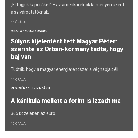
„El fogjuk kapni őket” – az amerikai elnök keményen üzent
a szivárogtatóknak.
11 ÓRÁJA
MAKRO / KÜLGAZDASÁG
Súlyos kijelentést tett Magyar Péter:
szerinte az Orbán-kormány tudta, hogy
baj van
Tudták, hogy a magyar energiarendszer a végnapjait éli.
11 ÓRÁJA
RÉSZVÉNY / DEVIZA / ÁRU
A kánikula mellett a forint is izzadt ma
365 közelében az euró.
12 ÓRÁJA