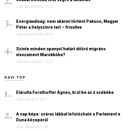
2026. AUGUSZTUS 5. 12:10
Energiaválság: nem akármi történt Pakson, Magyar
Péter a helyszínre tart – frissítve
2026. AUGUSZTUS 4. 08:19
Szinte minden spanyol határt áttörő migráns
visszament Marokkóba?
2026. AUGUSZTUS 1. 11:15
HAVI TOP
Elárulta Forsthoffer Ágnes, ki ül be az ő székébe
2026. JÚLIUS 19. 09:11
A nap képe: száraz lábbal lefotózható a Parlament a
Duna közepéről
2026. JÚLIUS 18. 11:38