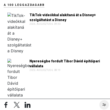
A 100 LEGGAZDAGABB
TikTok-videókkal alakítaná át a Disney+
szolgáltatást a Disney
2026. AUGUSZTUS 6. 09:30
Nyereségbe fordult Tibor Dávid építőipari
vállalata
2026. AUGUSZTUS 6. 08:19
2p
Lakásokat vásárolt luxusbirtoka mögött a