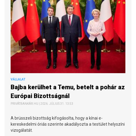
VÁLLALAT
Bajba kerülhet a Temu, betelt a pohár az
Európai Bizottságnál
PRIVÁTBANKÁR.HU | 2026. JÚLIUS 31. 13:53
A brüsszeli bizottság kifogásolta, hogy a kínai e-
kereskedelmi óriás szerinte akadályozta a testület helyszíni
vizsgálatát.