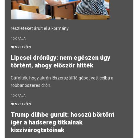
részleteket árult el a kormány.
10 ÓRÁJA
NEMZETKÖZI
Lipcsei drónügy: nem egészen úgy
történt, ahogy először hitték
Cáfolták, hogy ukrán lőszerszállító gépet vett célba a
robbanószeres drón.
10 ÓRÁJA
NEMZETKÖZI
Trump dühbe gurult: hosszú börtönt
ígér a hadsereg titkainak
kiszivárogtatóinak