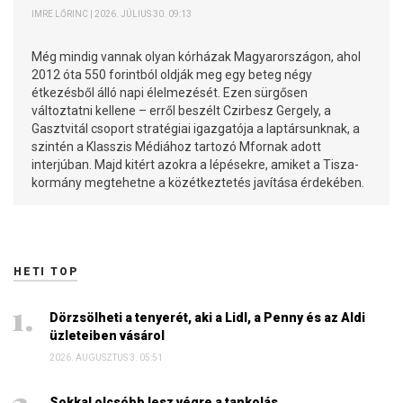
IMRE LŐRINC | 2026. JÚLIUS 30. 09:13
Még mindig vannak olyan kórházak Magyarországon, ahol
2012 óta 550 forintból oldják meg egy beteg négy
étkezésből álló napi élelmezését. Ezen sürgősen
változtatni kellene – erről beszélt Czirbesz Gergely, a
Gasztvitál csoport stratégiai igazgatója a laptársunknak, a
szintén a Klasszis Médiához tartozó Mfornak adott
interjúban. Majd kitért azokra a lépésekre, amiket a Tisza-
kormány megtehetne a közétkeztetés javítása érdekében.
HETI TOP
Dörzsölheti a tenyerét, aki a Lidl, a Penny és az Aldi
üzleteiben vásárol
2026. AUGUSZTUS 3. 05:51
Sokkal olcsóbb lesz végre a tankolás