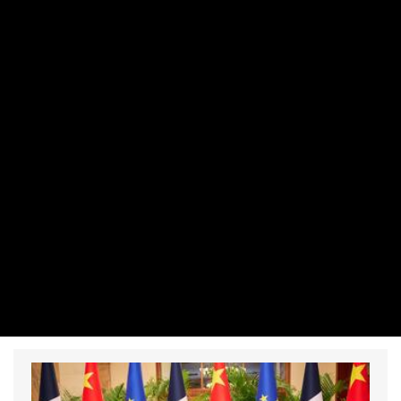
VÁLLALAT
Lépett a 4iG – így csökkentik az
energiafelhasználást
PRIVÁTBANKÁR.HU | 2026. AUGUSZTUS 1. 16:02
Több intézkedést is meghoztak.