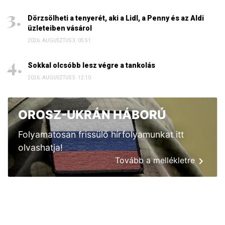
Dörzsölheti a tenyerét, aki a Lidl, a Penny és az Aldi
üzleteiben vásárol
2026. AUGUSZTUS 3. 05:51
Sokkal olcsóbb lesz végre a tankolás
2026. AUGUSZTUS 5. 12:10
OROSZ-UKRÁN HÁBORÚ
Folyamatosan frissülő hírfolyamunkat itt
olvashatja!
Tovább a mellékletre