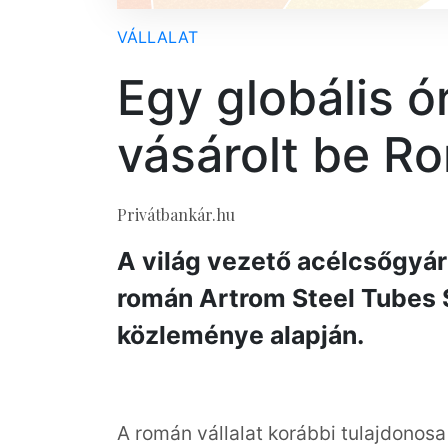
VÁLLALAT
Egy globális ór
vásárolt be R
Privátbankár.hu
A világ vezető acélcsőgyárt
román Artrom Steel Tubes SA-
közleménye alapján.
A román vállalat korábbi tulajdonosa