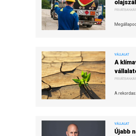
olajszál
PRIVÁTBANKÁR.
Megállapod
VÁLLALAT
A klíma
vállala
PRIVÁTBANKÁR.
A rekordasz
VÁLLALAT
Újabb n