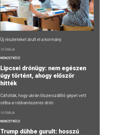
Új részleteket árult el a kormány.
10 ÓRÁJA
NEMZETKÖZI
Lipcsei drónügy: nem egészen
úgy történt, ahogy először
hitték
Cáfolták, hogy ukrán lőszerszállító gépet vett
célba a robbanószeres drón.
10 ÓRÁJA
NEMZETKÖZI
Trump dühbe gurult: hosszú