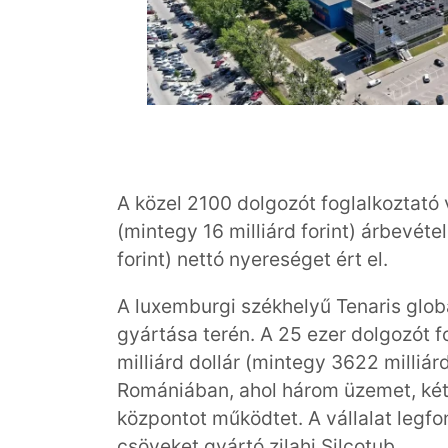
A közel 2100 dolgozót foglalkoztató 
(mintegy 16 milliárd forint) árbevétel
forint) nettó nyereséget ért el.
A luxemburgi székhelyű Tenaris glob
gyártása terén. A 25 ezer dolgozót f
milliárd dollár (mintegy 3622 milliárd
Romániában, ahol három üzemet, két
központot működtet. A vállalat legf
csöveket gyártó zilahi Silcotub.