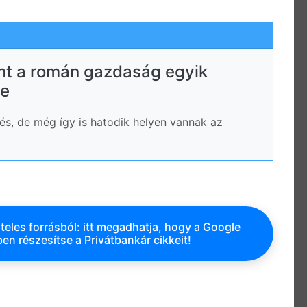
t a román gazdaság egyik
re
és, de még így is hatodik helyen vannak az
teles forrásból: itt megadhatja, hogy a Google
en részesítse a Privátbankár cikkeit!