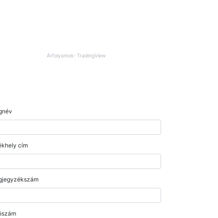
Árfolyamok: TradingView
gnév
khely cím
gjegyzékszám
ószám