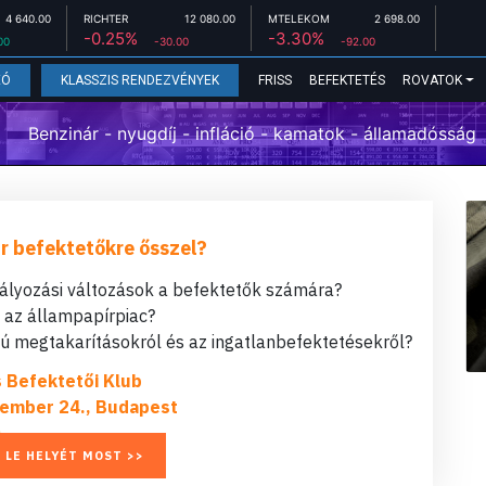
4 640.00
RICHTER
12 080.00
MTELEKOM
2 698.00
-0.25%
-3.30%
00
-30.00
-92.00
FRISS
BEFEKTETÉS
ROVATOK
EÓ
KLASSZIS RENDEZVÉNYEK
Benzinár - nyugdíj - infláció - kamatok - államadósság
r befektetőkre ősszel?
bályozási változások a befektetők számára?
t az állampapírpiac?
 megtakarításokról és az ingatlanbefektetésekről?
s Befektetői Klub
ember 24., Budapest
 LE HELYÉT MOST >>