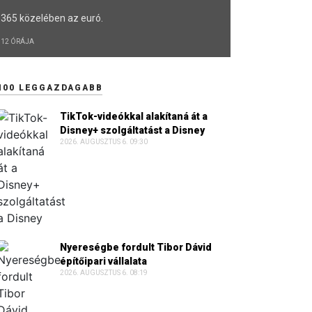
365 közelében az euró.
12 ÓRÁJA
100 LEGGAZDAGABB
TikTok-videókkal alakítaná át a
Disney+ szolgáltatást a Disney
2026. AUGUSZTUS 6. 09:30
Nyereségbe fordult Tibor Dávid
építőipari vállalata
2026. AUGUSZTUS 6. 08:19