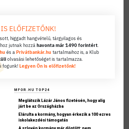
 IS ELŐFIZETŐNK!
ott, higgadt hangvételű, tárgyilagos és
hoz jutnak hozzá
havonta már 1490 forintért
.
.hu
és a
Privátbankár.hu
tartalmaihoz is, a Klub
üli
olvasási lehetőséget is tartalmazza.
i fogunk!
Legyen Ön is előfizetőnk!
MFOR.HU TOP24
Meglátszik Lázár János fizetésén, hogy alig
járt be az Országházba
Elárulta a kormány, hogyan érkezik a 100 ezres
iskolakezdési támogatás
A szlovén kormány már döntött: nem