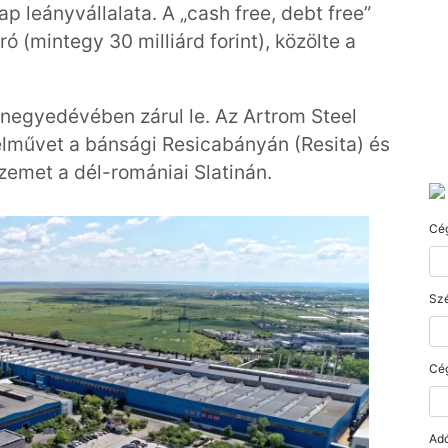
p leányvállalata. A „cash free, debt free”
ró (mintegy 30 milliárd forint), közölte a
negyedévében zárul le. Az Artrom Steel
lművet a bánsági Resicabányán (Resita) és
emet a dél-romániai Slatinán.
Cé
Szé
Cé
Ad