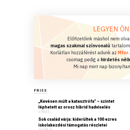
LEGYEN ÖN
Előfizetőink máshol nem olvas
magas szakmai színvonalú
tartalom
Korlátlan hozzáférést adunk az
Mfor
csomag pedig a
hirdetés nélk
Mi nap mint nap bizonyítan
FRISS
„Kevésen múlt a katasztrófa” – szintet
léphetett az orosz hibrid hadviselés
3 PERCE
Sok család várja: kiderültek a 100 ezres
iskolakezdési támogatás részletei
10 ÓRÁJA