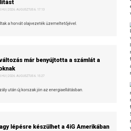
lítást
HU | 2026. AUGUSZTUS 6. 17:13
tak a horvát olajvezeték üzemeltetőjével.
változás már benyújtotta a számlát a
toknak
HU | 2026. AUGUSZTUS 6. 15:27
ály után új korszak jön az energiaellátásban.
agy lépésre készülhet a 4iG Amerikában