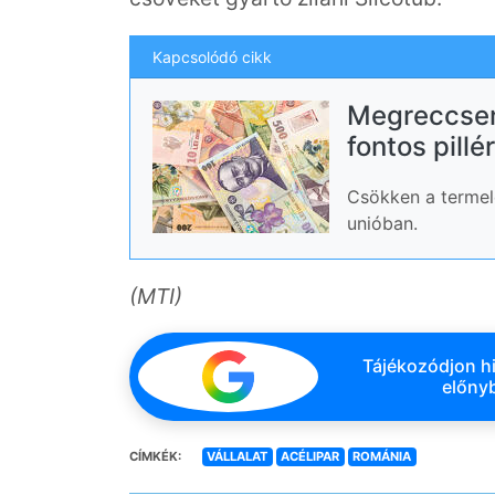
Kapcsolódó cikk
Megreccsen
fontos pillé
Csökken a termel
unióban.
(MTI)
Tájékozódjon hi
előnyb
CÍMKÉK:
VÁLLALAT
ACÉLIPAR
ROMÁNIA