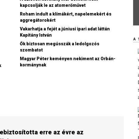
kapcsolják le az atomerőművet
Roham indult a klímákért, napelemekért és
aggregátorokért
Vakarhatja a fejét a júniusi ipari adat láttán
Kapitány István
A 
Ők biztosan megússzák a ledolgozós
szombatot
Magyar Péter keményen nekiment az Orbán-
kormánynak
k
ebiztosította erre az évre az