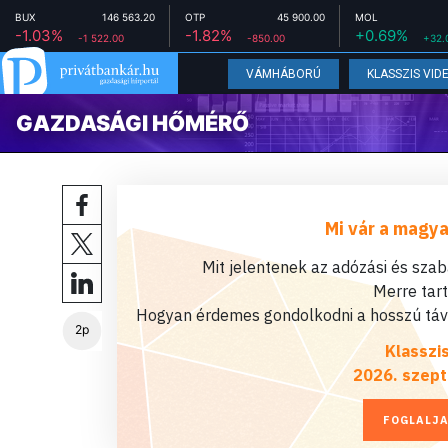
BUX
146 563.20
OTP
45 900.00
MOL
-1.03%
-1.82%
+0.69%
-1 522.00
-850.00
+32.
VÁMHÁBORÚ
KLASSZIS VID
GAZDASÁGI HŐMÉRŐ
Mi vár a magya
Mit jelentenek az adózási és sza
Merre tar
Hogyan érdemes gondolkodni a hosszú távú
2p
Klasszi
2026. szept
FOGLALJA