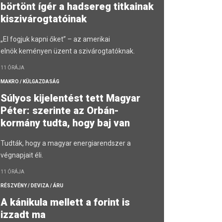
börtönt ígér a hadsereg titkainak
kiszivárogtatóinak
„El fogjuk kapni őket” – az amerikai
elnök keményen üzent a szivárogtatóknak.
11 ÓRÁJA
MAKRO / KÜLGAZDASÁG
Súlyos kijelentést tett Magyar
Péter: szerinte az Orbán-
kormány tudta, hogy baj van
Tudták, hogy a magyar energiarendszer a
végnapjait éli.
11 ÓRÁJA
RÉSZVÉNY / DEVIZA / ÁRU
A kánikula mellett a forint is
izzadt ma