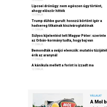
Lipcsei drónügy: nem egészen úgy történt,
ahogy először hitték
10 ÓRÁJA
Trump dühbe gurult: hosszú börtönt ígér a
hadsereg titkainak kiszivárogtatóinak
11 ÓRÁJA
Súlyos kijelentést tett Magyar Péter: szerinte
az Orbán-kormány tudta, hogy baj van
11 ÓRÁJA
Bemondták a svájci elemzők: mutatós tűzijáté
érik az aranynál
11 ÓRÁJA
A kánikula mellett a forint is izzadt ma
12 ÓRÁJA
VÁLLALAT
A Mol b