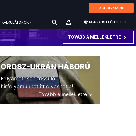
ÁRFOLYAMOK
KLASSZIS ELŐFIZETÉS
KALKULÁTOROK
TOVÁBB A MELLÉKLETRE
OROSZ-UKRÁN HÁBORÚ
Folyamatosan frissülő
hírfolyamunkat itt olvashatja!
Tovább a mellékletre