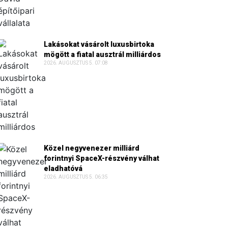
Lakásokat vásárolt luxusbirtoka
mögött a fiatal ausztrál milliárdos
2026. AUGUSZTUS 5. 07:08
Közel negyvenezer milliárd
forintnyi SpaceX-részvény válhat
eladhatóvá
2026. AUGUSZTUS 5. 06:35