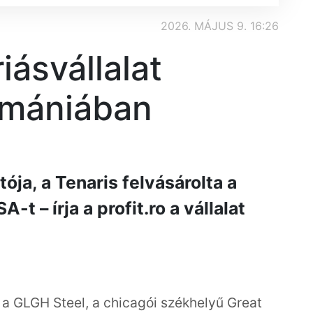
2026. MÁJUS 9. 16:26
iásvállalat
omániában
ója, a Tenaris felvásárolta a
t – írja a profit.ro a vállalat
 a GLGH Steel, a chicagói székhelyű Great