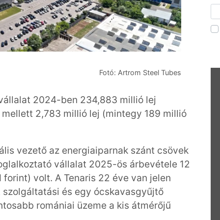
Fotó: Artrom Steel Tubes
vállalat 2024-ben 234,883 millió lej
 mellett 2,783 millió lej (mintegy 189 millió
ális vezető az energiaiparnak szánt csövek
oglalkoztató vállalat 2025-ös árbevétele 12
 forint) volt. A Tenaris 22 éve van jelen
 szolgáltatási és egy ócskavasgyűjtő
ontosabb romániai üzeme a kis átmérőjű