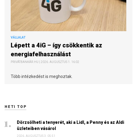
VÁLLALAT
Lépett a 4iG – így csökkentik az
energiafelhasználást
PRIVÁTBANKÁR.HU | 2026. AUGUSZTUS 1. 16:02
Több intézkedést is meghoztak.
HETI TOP
Dörzsölheti a tenyerét, aki a Lidl, a Penny és az Aldi
üzleteiben vásárol
2026. AUGUSZTUS 3. 05:51