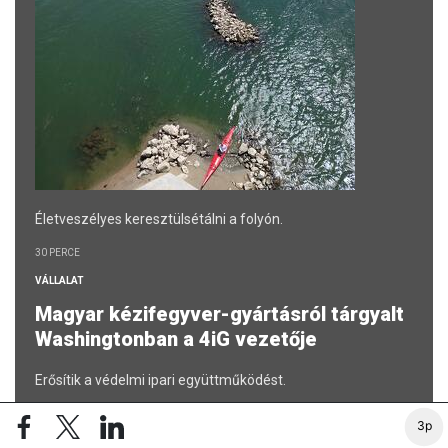
Életveszélyes keresztülsétálni a folyón.
30 PERCE
VÁLLALAT
Magyar kézifegyver-gyártásról tárgyalt
Washingtonban a 4iG vezetője
Erősítik a védelmi ipari együttműködést.
4 ÓRÁJA
3p
MAKRO / KÜLGAZDASÁG