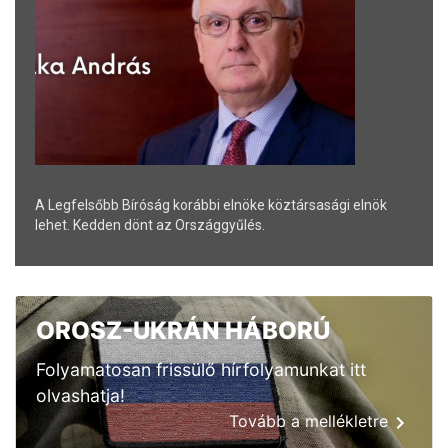
A Legfelsőbb Bíróság korábbi elnöke köztársasági elnök
lehet. Kedden dönt az Országgyűlés.
OROSZ-UKRÁN HÁBORÚ
Folyamatosan frissülő hírfolyamunkat itt
olvashatja!
Tovább a mellékletre