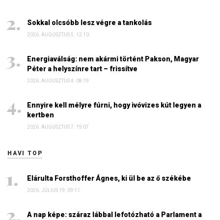
Sokkal olcsóbb lesz végre a tankolás
2026. AUGUSZTUS 5. 12:10
Energiaválság: nem akármi történt Pakson, Magyar
Péter a helyszínre tart – frissítve
2026. AUGUSZTUS 4. 08:19
Ennyire kell mélyre fúrni, hogy ivóvizes kút legyen a
kertben
2026. AUGUSZTUS 7. 19:07
HAVI TOP
Elárulta Forsthoffer Ágnes, ki ül be az ő székébe
2026. JÚLIUS 19. 09:11
A nap képe: száraz lábbal lefotózható a Parlament a