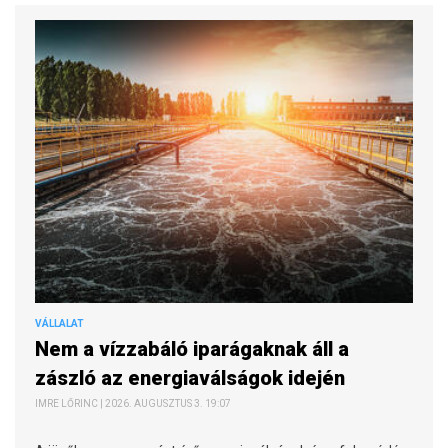
VÁLLALAT
Nem a vízzabáló iparágaknak áll a
zászló az energiaválságok idején
IMRE LŐRINC | 2026. AUGUSZTUS 3. 19:07