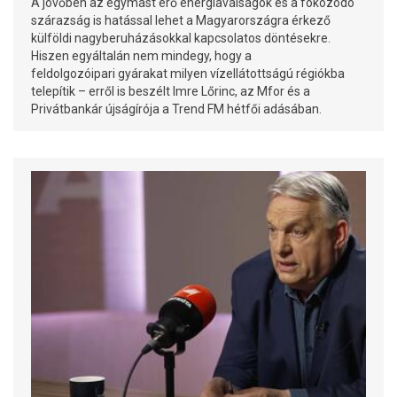
A jövőben az egymást érő energiaválságok és a fokozódó
szárazság is hatással lehet a Magyarországra érkező
külföldi nagyberuházásokkal kapcsolatos döntésekre.
Hiszen egyáltalán nem mindegy, hogy a
feldolgozóipari gyárakat milyen vízellátottságú régiókba
telepítik – erről is beszélt Imre Lőrinc, az Mfor és a
Privátbankár újságírója a Trend FM hétfői adásában.