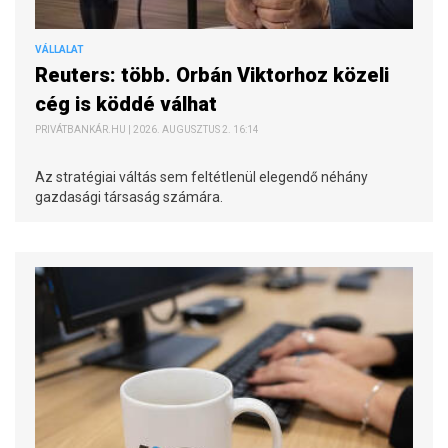
VÁLLALAT
Reuters: több. Orbán Viktorhoz közeli
cég is köddé válhat
PRIVÁTBANKÁR.HU | 2026. AUGUSZTUS 2. 16:14
Az stratégiai váltás sem feltétlenül elegendő néhány
gazdasági társaság számára.