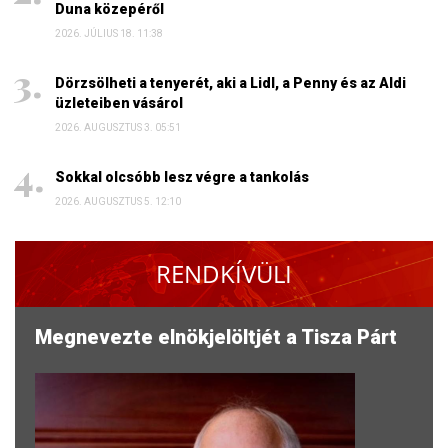
Duna közepéről
2026. JÚLIUS 18. 11:38
Dörzsölheti a tenyerét, aki a Lidl, a Penny és az Aldi
üzleteiben vásárol
2026. AUGUSZTUS 3. 05:51
Sokkal olcsóbb lesz végre a tankolás
2026. AUGUSZTUS 5. 12:10
RENDKÍVÜLI
Megnevezte elnökjelöltjét a Tisza Párt