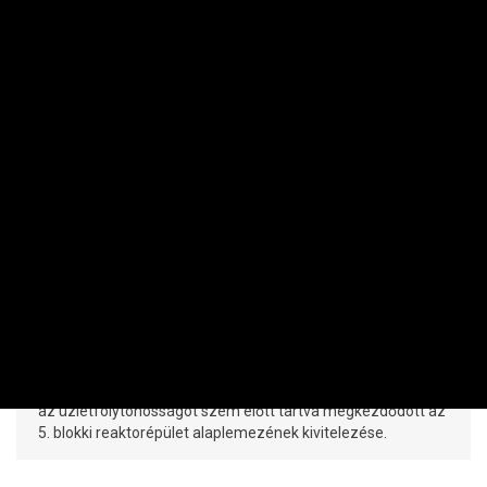
VÁLLALAT
Paks 2: itt az újabb mérföldkő, de a
felülvizsgálat is zajlik
PRIVÁTBANKÁR.HU | 2026. AUGUSZTUS 5. 14:10
Miközben továbbra is zajlik a projekt teljes felülvizsgálata,
az üzletfolytonosságot szem előtt tartva megkezdődött az
5. blokki reaktorépület alaplemezének kivitelezése.