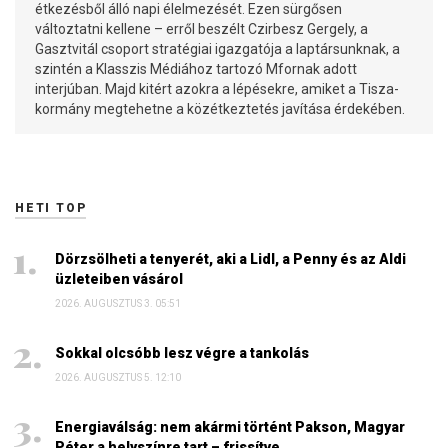
étkezésből álló napi élelmezését. Ezen sürgősen
változtatni kellene – erről beszélt Czirbesz Gergely, a
Gasztvitál csoport stratégiai igazgatója a laptársunknak, a
szintén a Klasszis Médiához tartozó Mfornak adott
interjúban. Majd kitért azokra a lépésekre, amiket a Tisza-
kormány megtehetne a közétkeztetés javítása érdekében.
HETI TOP
Dörzsölheti a tenyerét, aki a Lidl, a Penny és az Aldi
üzleteiben vásárol
2026. AUGUSZTUS 3. 05:51
Sokkal olcsóbb lesz végre a tankolás
2026. AUGUSZTUS 5. 12:10
Energiaválság: nem akármi történt Pakson, Magyar
Péter a helyszínre tart – frissítve