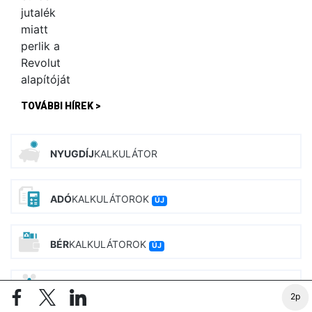
TOVÁBBI HÍREK >
NYUGDÍJ
KALKULÁTOR
ADÓ
KALKULÁTOROK
ÚJ
BÉR
KALKULÁTOROK
ÚJ
CSALÁD
TÁMOGATÁS
2p