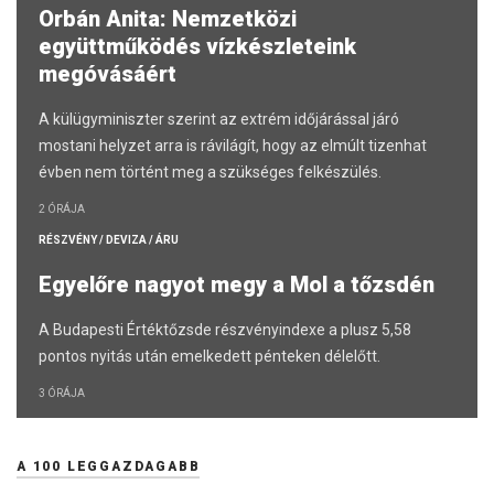
Orbán Anita: Nemzetközi
együttműködés vízkészleteink
megóvásáért
A külügyminiszter szerint az extrém időjárással járó
mostani helyzet arra is rávilágít, hogy az elmúlt tizenhat
évben nem történt meg a szükséges felkészülés.
2 ÓRÁJA
RÉSZVÉNY / DEVIZA / ÁRU
Egyelőre nagyot megy a Mol a tőzsdén
A Budapesti Értéktőzsde részvényindexe a plusz 5,58
pontos nyitás után emelkedett pénteken délelőtt.
3 ÓRÁJA
A 100 LEGGAZDAGABB