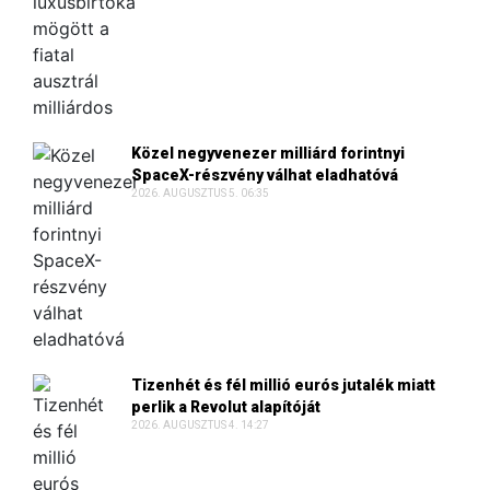
Közel negyvenezer milliárd forintnyi
SpaceX-részvény válhat eladhatóvá
2026. AUGUSZTUS 5. 06:35
Tizenhét és fél millió eurós jutalék miatt
perlik a Revolut alapítóját
2026. AUGUSZTUS 4. 14:27