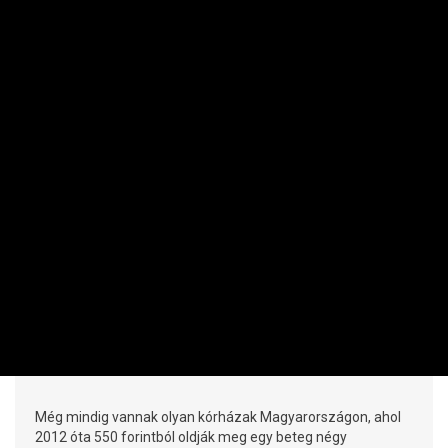
VÁLLALAT
550 forint egy napi étkezés? Ettől
javulhatna a helyzet a kórházakban és a
menzákon
IMRE LŐRINC | 2026. JÚLIUS 30. 09:13
Még mindig vannak olyan kórházak Magyarországon, ahol
2012 óta 550 forintból oldják meg egy beteg négy