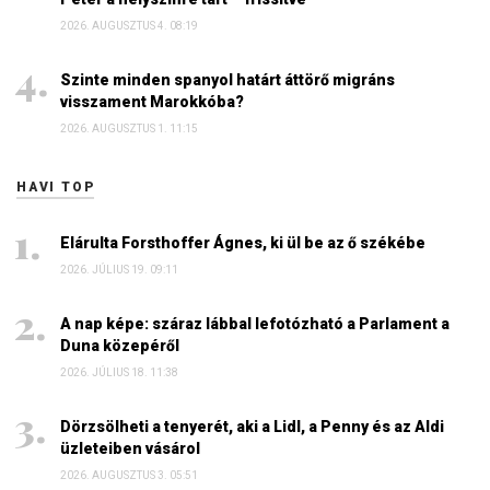
2026. AUGUSZTUS 4. 08:19
Szinte minden spanyol határt áttörő migráns
visszament Marokkóba?
2026. AUGUSZTUS 1. 11:15
HAVI TOP
Elárulta Forsthoffer Ágnes, ki ül be az ő székébe
2026. JÚLIUS 19. 09:11
A nap képe: száraz lábbal lefotózható a Parlament a
Duna közepéről
2026. JÚLIUS 18. 11:38
Dörzsölheti a tenyerét, aki a Lidl, a Penny és az Aldi
üzleteiben vásárol
2026. AUGUSZTUS 3. 05:51