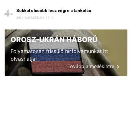
Sokkal olcsóbb lesz végre a tankolás
2026. AUGUSZTUS 5. 12:10
OROSZ-UKRÁN HÁBORÚ
Folyamatosan frissülő hírfolyamunkat itt
olvashatja!
Tovább a mellékletre