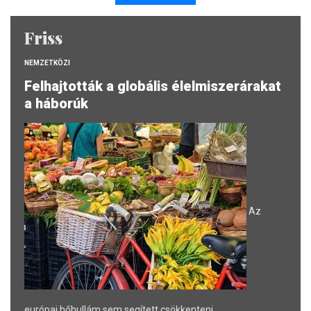
Friss
NEMZETKÖZI
Felhajtották a globális élelmiszerárakat
a háborúk
Az
európai hőhullám sem segített csökkenteni.