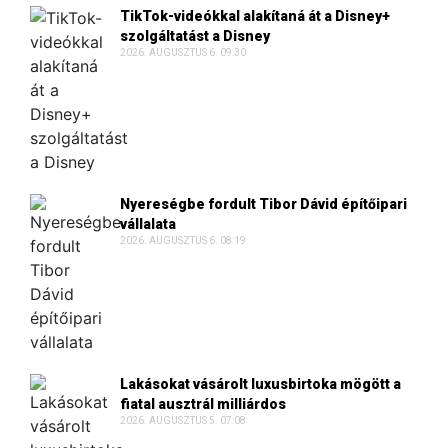
TikTok-videókkal alakítaná át a Disney+
szolgáltatást a Disney
2026. AUGUSZTUS 6. 09:30
Nyereségbe fordult Tibor Dávid építőipari
vállalata
2026. AUGUSZTUS 6. 08:19
Lakásokat vásárolt luxusbirtoka mögött a
fiatal ausztrál milliárdos
2026. AUGUSZTUS 5. 07:08