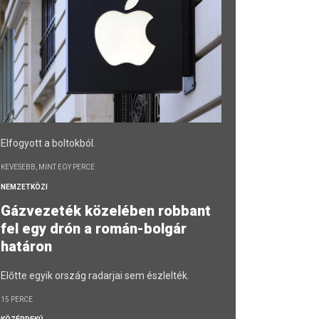
Elfogyott a boltokból.
KEVESEBB, MINT EGY PERCE
NEMZETKÖZI
Gázvezeték közelében robbant
fel egy drón a román-bolgár
határon
Előtte egyik ország radarjai sem észlelték.
15 PERCE