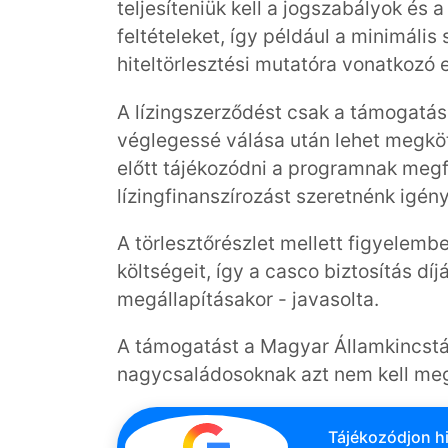
teljesíteniük kell a jogszabályok és a
feltételeket, így például a minimális
hiteltörlesztési mutatóra vonatkozó e
A lízingszerződést csak a támogatás
véglegessé válása után lehet megkö
előtt tájékozódni a programnak megfe
lízingfinanszírozást szeretnénk igény
A törlesztőrészlet mellett figyelembe
költségeit, így a casco biztosítás dí
megállapításakor - javasolta.
A támogatást a Magyar Államkincstár 
nagycsaládosoknak azt nem kell mege
Tájékozódjon hi