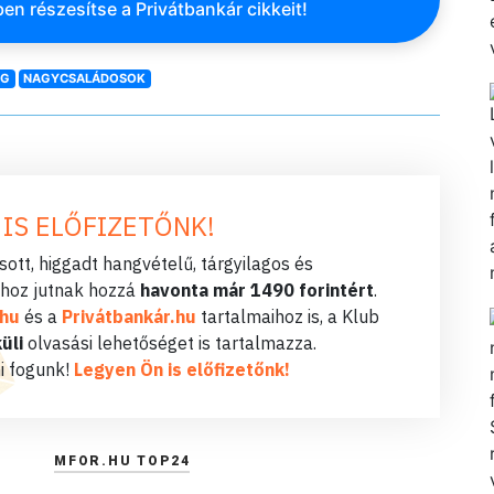
en részesítse a Privátbankár cikkeit!
ÉG
NAGYCSALÁDOSOK
 IS ELŐFIZETŐNK!
ott, higgadt hangvételű, tárgyilagos és
hoz jutnak hozzá
havonta már 1490 forintért
.
.hu
és a
Privátbankár.hu
tartalmaihoz is, a Klub
üli
olvasási lehetőséget is tartalmazza.
i fogunk!
Legyen Ön is előfizetőnk!
MFOR.HU TOP24