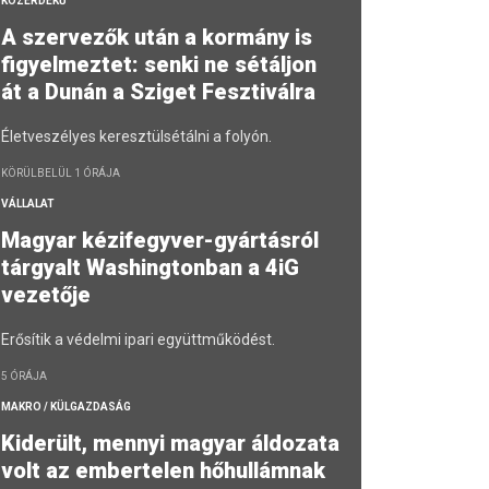
KÖZÉRDEKŰ
A szervezők után a kormány is
figyelmeztet: senki ne sétáljon
át a Dunán a Sziget Fesztiválra
Életveszélyes keresztülsétálni a folyón.
KÖRÜLBELÜL 1 ÓRÁJA
VÁLLALAT
Magyar kézifegyver-gyártásról
tárgyalt Washingtonban a 4iG
vezetője
Erősítik a védelmi ipari együttműködést.
5 ÓRÁJA
MAKRO / KÜLGAZDASÁG
Kiderült, mennyi magyar áldozata
volt az embertelen hőhullámnak