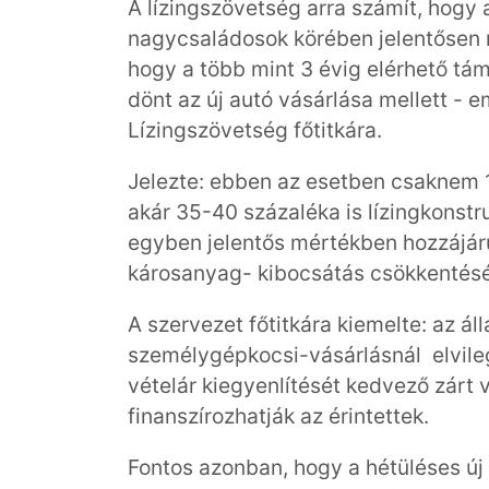
A lízingszövetség arra számít, hogy
nagycsaládosok körében jelentősen 
hogy a több mint 3 évig elérhető tám
dönt az új autó vásárlása mellett - e
Lízingszövetség főtitkára.
Jelezte: ebben az esetben csaknem 1
akár 35-40 százaléka is lízingkonstr
egyben jelentős mértékben hozzájáru
károsanyag- kibocsátás csökkentéséh
A szervezet főtitkára kiemelte: az á
személygépkocsi-vásárlásnál elvileg 
vételár kiegyenlítését kedvező zárt 
finanszírozhatják az érintettek.
Fontos azonban, hogy a hétüléses új