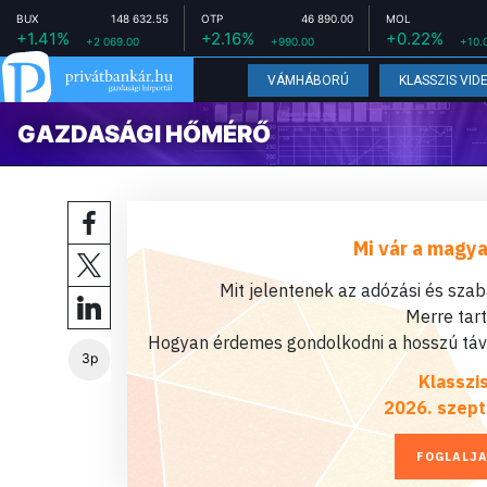
BUX
148 632.55
OTP
46 890.00
MOL
+1.41%
+2.16%
+0.22%
+2 069.00
+990.00
+10.
VÁMHÁBORÚ
KLASSZIS VID
GAZDASÁGI HŐMÉRŐ
Mi vár a magya
Mit jelentenek az adózási és sza
Merre tar
Hogyan érdemes gondolkodni a hosszú távú
3p
Klasszi
2026. szept
FOGLALJA