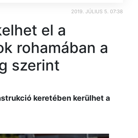
2019. JÚLIUS 5. 07:38
elhet el a
ok rohamában a
g szerint
strukció keretében kerülhet a