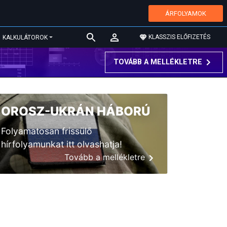
ÁRFOLYAMOK
KLASSZIS ELŐFIZETÉS
KALKULÁTOROK
TOVÁBB A MELLÉKLETRE
OROSZ-UKRÁN HÁBORÚ
Folyamatosan frissülő
hírfolyamunkat itt olvashatja!
Tovább a mellékletre