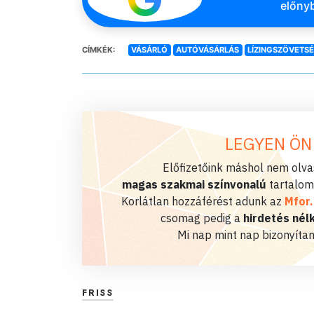
előnyb
CÍMKÉK:
VÁSÁRLÓ
AUTÓVÁSÁRLÁS
LÍZINGSZÖVETS
LEGYEN ÖN
Előfizetőink máshol nem olvas
magas szakmai színvonalú
tartalom
Korlátlan hozzáférést adunk az
Mfor
csomag pedig a
hirdetés nélk
Mi nap mint nap bizonyítan
FRISS