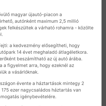
bővülő magyar újautó-piacon a
érhető, autónként maximum 2,5 millió
égek felkészültek a várható rohamra - közölte
l.
ejti: a kedvezmény elősegítheti, hogy
utópark 14 évet meghaladó átlagéletkora.
erőként beszámítható az új autó árába.
a a figyelmet arra, hogy ezeknél az
niük a vásárlóknak.
rszágon évente a háztartások mintegy 2
s 175 ezer nagycsaládos háztartás van
ámogatás igénybevételére.