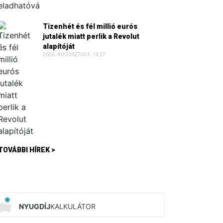
Tizenhét és fél millió eurós
jutalék miatt perlik a Revolut
alapítóját
2026. AUGUSZTUS 4. 14:27
TOVÁBBI HÍREK >
NYUGDÍJ
KALKULÁTOR