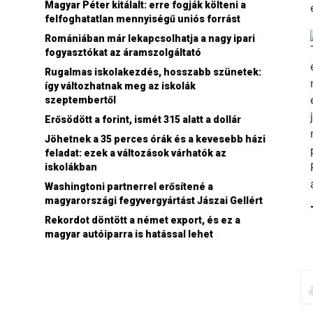
Magyar Péter kitálalt: erre fogják költeni a
felfoghatatlan mennyiségű uniós forrást
Romániában már lekapcsolhatja a nagy ipari
fogyasztókat az áramszolgáltató
Rugalmas iskolakezdés, hosszabb szünetek:
így változhatnak meg az iskolák
szeptembertől
Erősödött a forint, ismét 315 alatt a dollár
Jöhetnek a 35 perces órák és a kevesebb házi
feladat: ezek a változások várhatók az
iskolákban
Washingtoni partnerrel erősítené a
magyarországi fegyvergyártást Jászai Gellért
Rekordot döntött a német export, és ez a
magyar autóiparra is hatással lehet