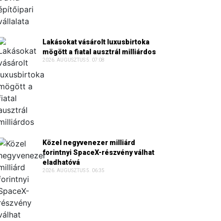
Lakásokat vásárolt luxusbirtoka
mögött a fiatal ausztrál milliárdos
2026. AUGUSZTUS 5. 07:08
Közel negyvenezer milliárd
forintnyi SpaceX-részvény válhat
eladhatóvá
2026. AUGUSZTUS 5. 06:35