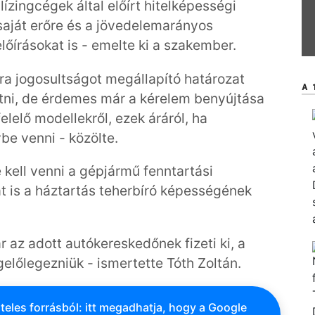
 lízingcégek által előírt hitelképességi
 saját erőre és a jövedelemarányos
lőírásokat is - emelte ki a szakember.
ra jogosultságot megállapító határozat
A 
tni, de érdemes már a kérelem benyújtása
lelő modellekről, ezek áráról, ha
be venni - közölte.
 kell venni a gépjármű fenntartási
ját is a háztartás teherbíró képességének
az adott autókereskedőnek fizeti ki, a
lőlegezniük - ismertette Tóth Zoltán.
teles forrásból: itt megadhatja, hogy a Google