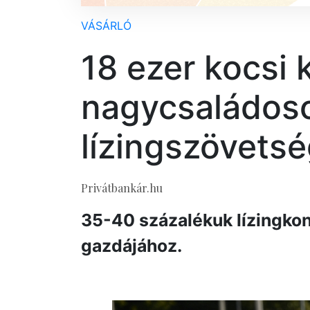
VÁSÁRLÓ
18 ezer kocsi k
nagycsaládos
lízingszövetsé
Privátbankár.hu
35-40 százalékuk lízingkon
gazdájához.