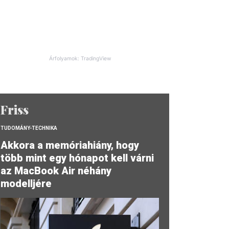
Árfolyamok: TradingView
Friss
TUDOMÁNY-TECHNIKA
Akkora a memóriahiány, hogy
több mint egy hónapot kell várni
az MacBook Air néhány
modelljére