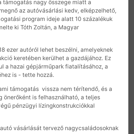
 a támogatás nagy összege miatt a
megnő az autóvásárlási kedv, elképzelhető,
ogatási program ideje alatt 10 százalékuk
melte ki Tóth Zoltán, a Magyar
8 ezer autóról lehet beszélni, amelyeknek
ukció keretében kerülhet a gazdájához. Ez
l a hazai gépjárműpark fiatalításához, a
ez is - tette hozzá.
llami támogatás vissza nem térítendő, és a
önerőként is felhasználható, a teljes
végű pénzügyi lízingkonstrukciókkal
 autó vásárlását tervező nagycsaládosoknak