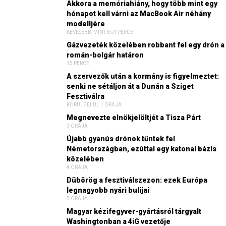
Akkora a memóriahiány, hogy több mint egy
hónapot kell várni az MacBook Air néhány
modelljére
KEVESEBB, MINT EGY PERCE
Gázvezeték közelében robbant fel egy drón a
román-bolgár határon
15 PERCE
A szervezők után a kormány is figyelmeztet:
senki ne sétáljon át a Dunán a Sziget
Fesztiválra
KÖRÜLBELÜL 1 ÓRÁJA
Megnevezte elnökjelöltjét a Tisza Párt
3 ÓRÁJA
Újabb gyanús drónok tűntek fel
Németországban, ezúttal egy katonai bázis
közelében
4 ÓRÁJA
Dübörög a fesztiválszezon: ezek Európa
legnagyobb nyári bulijai
5 ÓRÁJA
Magyar kézifegyver-gyártásról tárgyalt
Washingtonban a 4iG vezetője