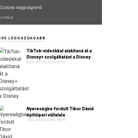
Százas nagyságrend.
6 ÓRÁJA
100 LEGGAZDAGABB
TikTok-videókkal alakítaná át a
Disney+ szolgáltatást a Disney
2026. AUGUSZTUS 6. 09:30
Nyereségbe fordult Tibor Dávid
építőipari vállalata
2026. AUGUSZTUS 6. 08:19