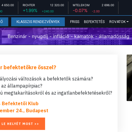
4 650.00
RICHTER
12 320.00
MTELEKOM
2 696.00
+1.99%
-0.07%
00
+240.00
-2.00
FRISS
BEFEKTETÉS
ROVATOK
EÓ
KLASSZIS RENDEZVÉNYEK
Benzinár - nyugdíj - infláció - kamatok - államadósság
r befektetőkre ősszel?
bályozási változások a befektetők számára?
t az állampapírpiac?
 megtakarításokról és az ingatlanbefektetésekről?
s Befektetői Klub
ember 24., Budapest
 LE HELYÉT MOST >>