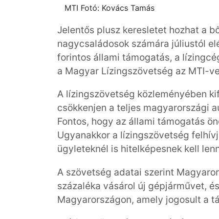
MTI Fotó: Kovács Tamás
Jelentős plusz keresletet hozhat a 
nagycsaládosok számára júliustól el
forintos állami támogatás, a lízingc
a Magyar Lízingszövetség az MTI-ve
A lízingszövetség közleményében kif
csökkenjen a teljes magyarországi a
Fontos, hogy az állami támogatás ön
Ugyanakkor a lízingszövetség felhívj
ügyleteknél is hitelképesnek kell len
A szövetség adatai szerint Magyaro
százaléka vásárol új gépjárművet, é
Magyarországon, amely jogosult a t