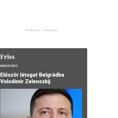
Árfolyamok: TradingView
Friss
NEMZETKÖZI
Először látogat Belgrádba
Volodimir Zelenszkij