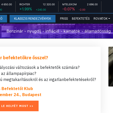
4 650.00
RICHTER
12 320.00
MTELEKOM
2 696.00
+1.99%
-0.07%
00
+240.00
-2.00
FRISS
BEFEKTETÉS
ROVATOK
EÓ
KLASSZIS RENDEZVÉNYEK
Benzinár - nyugdíj - infláció - kamatok - államadósság
r befektetőkre ősszel?
bályozási változások a befektetők számára?
t az állampapírpiac?
 megtakarításokról és az ingatlanbefektetésekről?
s Befektetői Klub
ember 24., Budapest
 LE HELYÉT MOST >>