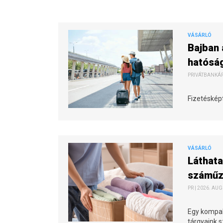
VÁSÁRLÓ
Bajban 
hatóság
PRIVÁTBANKÁR.
Fizetésképt
VÁSÁRLÓ
Láthata
száműzh
PR | 2026. AUG
Egy kompak
tárgyaink 