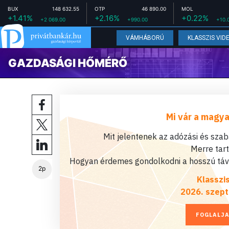
BUX
148 632.55
OTP
46 890.00
MOL
+1.41%
+2.16%
+0.22%
+2 069.00
+990.00
+10.
VÁMHÁBORÚ
KLASSZIS VID
GAZDASÁGI HŐMÉRŐ
Mi vár a magya
Mit jelentenek az adózási és sza
Merre tar
Hogyan érdemes gondolkodni a hosszú távú
2p
Klasszi
2026. szept
FOGLALJA