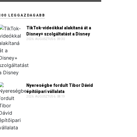
100 LEGGAZDAGABB
TikTok-videókkal alakítaná át a
Disney+ szolgáltatást a Disney
2026. AUGUSZTUS 6. 09:30
Nyereségbe fordult Tibor Dávid
építőipari vállalata
2026. AUGUSZTUS 6. 08:19