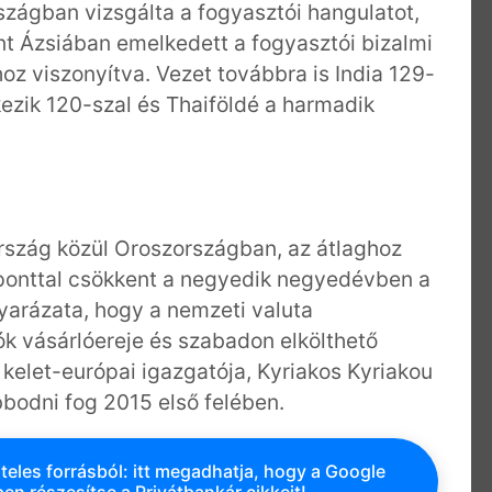
szágban vizsgálta a fogyasztói hangulatot,
nt Ázsiában emelkedett a fogyasztói bizalmi
z viszonyítva. Vezet továbbra is India 129-
kezik 120-szal és Thaiföldé a harmadik
rszág közül Oroszországban, az átlaghoz
ponttal csökkent a negyedik negyedévben a
yarázata, hogy a nemzeti valuta
ók vásárlóereje és szabadon elkölthető
kelet-európai igazgatója, Kyriakos Kyriakou
bbodni fog 2015 első felében.
teles forrásból: itt megadhatja, hogy a Google