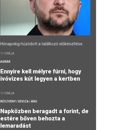
Hónapokig húzódott a találkozó előkészítése.
11 ÓRÁJA
AGRÁR
Ennyire kell mélyre fúrni, hogy
ivóvizes kút legyen a kertben
11 ÓRÁJA
RÉSZVÉNY / DEVIZA / ÁRU
Napközben beragadt a forint, de
estére bőven behozta a
lemaradást