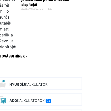
alapítóját
2026. AUGUSZTUS 4. 14:27
TOVÁBBI HÍREK >
NYUGDÍJ
KALKULÁTOR
ADÓ
KALKULÁTOROK
ÚJ