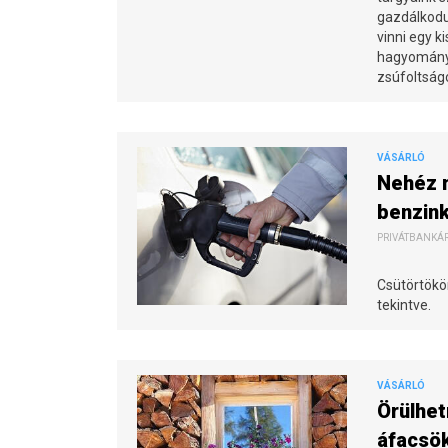
gazdálkodun
vinni egy k
hagyományo
zsúfoltságo
VÁSÁRLÓ
Nehéz m
benzin
PRIVÁTBANKÁR.
Csütörtökö
tekintve.
VÁSÁRLÓ
Örülhet
áfacsö