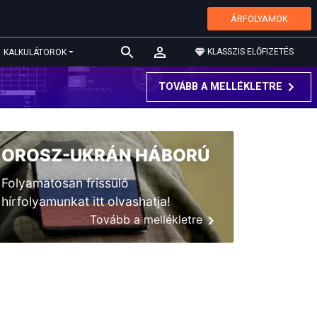
ÁRFOLYAMOK
KLASSZIS ELŐFIZETÉS
KALKULÁTOROK
TOVÁBB A MELLÉKLETRE
OROSZ-UKRÁN HÁBORÚ
Folyamatosan frissülő
hírfolyamunkat itt olvashatja!
Tovább a mellékletre