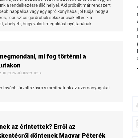
k a rendelkezésre álló hellyel. Aki próbált már rendszert
isebb nappaliba vagy egy apró konyhába, jól tudja, hogy a
s, robusztus gardróbok sokszor csak elfedik a
t, ahelyett, hogy valódi megoldást nyújtanának.
egmondani, mi fog történni a
kutakon
HU | 2026. JÚLIUS 29. 18:14
n további árváltozásra számíthatunk az üzemanyagokat
nek az érintettek? Erről az
kkentésről döntenek Magyar Péterék