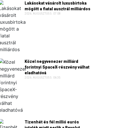
Lakásokat vásárolt luxusbirtoka
mögött a fiatal ausztrál milliárdos
2026. AUGUSZTUS 5. 07:08
Közel negyvenezer milliárd
forintnyi SpaceX-részvény válhat
eladhatóvá
2026. AUGUSZTUS 5. 06:35
Tizenhét és fél millió eurós
jutalék miatt perlik a Revolut