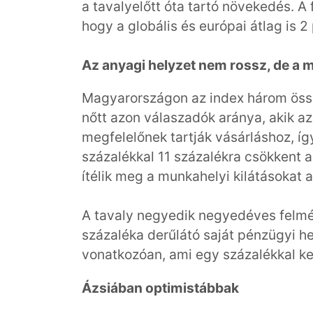
a tavalyelőtt óta tartó növekedés. A
hogy a globális és európai átlag is 2 
Az anyagi helyzet nem rossz, de a 
Magyarországon az index három össz
nőtt azon válaszadók aránya, akik a
megfelelőnek tartják vásárláshoz, íg
százalékkal 11 százalékra csökkent
ítélik meg a munkahelyi kilátásokat 
A tavaly negyedik negyedéves felmé
százaléka derűlátó saját pénzügyi h
vonatkozóan, ami egy százalékkal k
Ázsiában optimistábbak