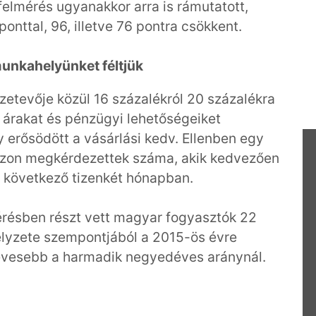
 felmérés ugyanakkor arra is rámutatott,
ponttal, 96, illetve 76 pontra csökkent.
munkahelyünket féltjük
etevője közül 16 százalékról 20 százalékra
z árakat és pénzügyi lehetőségeiket
y erősödött a vásárlási kedv. Ellenben egy
 azon megkérdezettek száma, akik kedvezően
a következő tizenkét hónapban.
résben részt vett magyar fogyasztók 22
elyzete szempontjából a 2015-ös évre
evesebb a harmadik negyedéves aránynál.