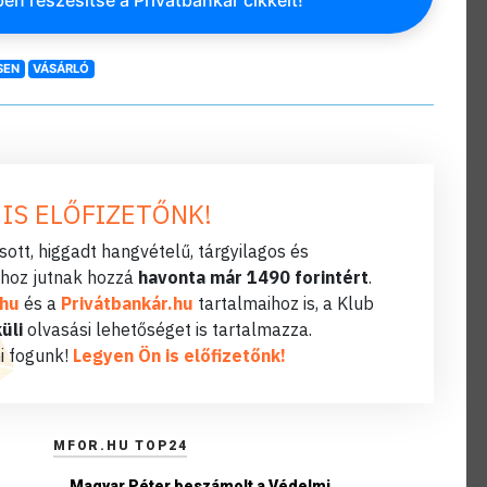
en részesítse a Privátbankár cikkeit!
SEN
VÁSÁRLÓ
 IS ELŐFIZETŐNK!
ott, higgadt hangvételű, tárgyilagos és
hoz jutnak hozzá
havonta már 1490 forintért
.
.hu
és a
Privátbankár.hu
tartalmaihoz is, a Klub
üli
olvasási lehetőséget is tartalmazza.
i fogunk!
Legyen Ön is előfizetőnk!
MFOR.HU TOP24
Magyar Péter beszámolt a Védelmi