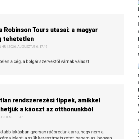
a Robinson Tours utasai: a magyar
 tehetetlen
HU | 2026. AUGUSZTUS 6. 17:49
elen a cég, a bolgár szervektől várnak választ.
tlan rendszerezési tippek, amikkel
etjük a káoszt az otthonunkból
USZTUS 5. 11:37
tabb lakásban gyorsan ráébredünk arra, hogy nem a
száma jelenti a szűk keresztmetszetet, hanem az, hogyan