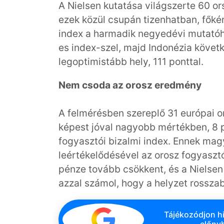
A Nielsen kutatása világszerte 60 or
ezek közül csupán tizenhatban, főké
index a harmadik negyedévi mutatóho
es index-szel, majd Indonézia követ
legoptimistább hely, 111 ponttal.
Nem csoda az orosz eredmény
A felmérésben szereplő 31 európai o
képest jóval nagyobb mértékben, 8 
fogyasztói bizalmi index. Ennek mag
leértékelődésével az orosz fogyaszt
pénze tovább csökkent, és a Nielsen 
azzal számol, hogy a helyzet rossza
Tájékozódjon hi