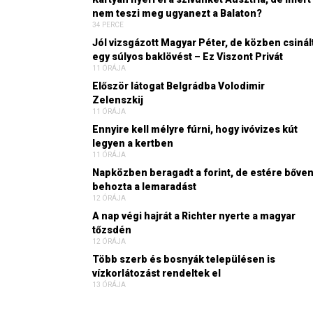
nem teszi meg ugyanezt a Balaton?
34 PERCE
Jól vizsgázott Magyar Péter, de közben csinál
egy súlyos baklövést – Ez Viszont Privát
11 ÓRÁJA
Először látogat Belgrádba Volodimir
Zelenszkij
11 ÓRÁJA
Ennyire kell mélyre fúrni, hogy ivóvizes kút
legyen a kertben
11 ÓRÁJA
Napközben beragadt a forint, de estére bőve
behozta a lemaradást
12 ÓRÁJA
A nap végi hajrát a Richter nyerte a magyar
tőzsdén
12 ÓRÁJA
Több szerb és bosnyák településen is
vízkorlátozást rendeltek el
13 ÓRÁJA