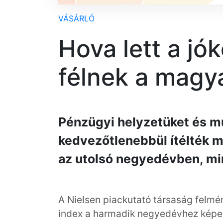
VÁSÁRLÓ
Hova lett a jó
félnek a magy
Pénzügyi helyzetüket és mu
kedvezőtlenebbül ítélték 
az utolsó negyedévben, mi
A Nielsen piackutató társaság felmé
index a harmadik negyedévhez képest