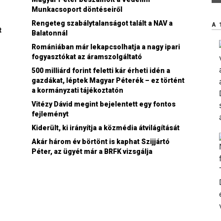
Munkacsoport döntéseiről
Rengeteg szabálytalanságot talált a NAV a
A 
t
Balatonnál
Romániában már lekapcsolhatja a nagy ipari
fogyasztókat az áramszolgáltató
500 milliárd forint feletti kár érheti idén a
gazdákat, léptek Magyar Péterék – ez történt
a kormányzati tájékoztatón
Vitézy Dávid megint bejelentett egy fontos
fejleményt
n
Kiderült, ki irányítja a közmédia átvilágítását
Akár három év börtönt is kaphat Szijjártó
Péter, az ügyét már a BRFK vizsgálja