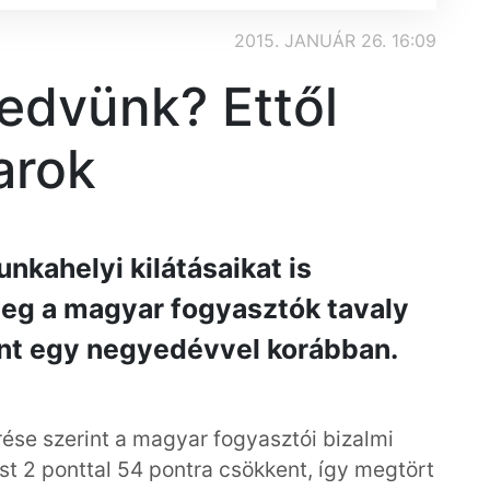
2015. JANUÁR 26. 16:09
kedvünk? Ettől
arok
nkahelyi kilátásaikat is
meg a magyar fogyasztók tavaly
nt egy negyedévvel korábban.
rése szerint a magyar fogyasztói bizalmi
 2 ponttal 54 pontra csökkent, így megtört