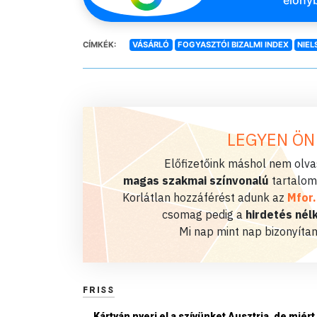
előnyb
CÍMKÉK:
VÁSÁRLÓ
FOGYASZTÓI BIZALMI INDEX
NIEL
LEGYEN ÖN
Előfizetőink máshol nem olvas
magas szakmai színvonalú
tartalom
Korlátlan hozzáférést adunk az
Mfor
csomag pedig a
hirdetés nélk
Mi nap mint nap bizonyítan
FRISS
Kártyán nyeri el a szívünket Ausztria, de miért