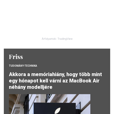
Árfolyamok: TradingView
Friss
TUDOMÁNY-TECHNIKA
Akkora a memóriahiány, hogy több mint
egy hónapot kell várni az MacBook Air
néhány modelljére