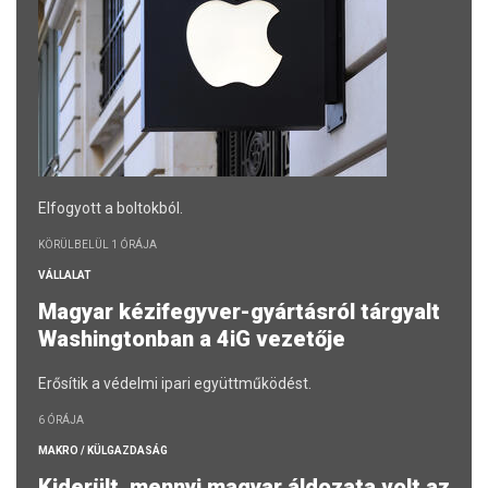
Elfogyott a boltokból.
KÖRÜLBELÜL 1 ÓRÁJA
VÁLLALAT
Magyar kézifegyver-gyártásról tárgyalt
Washingtonban a 4iG vezetője
Erősítik a védelmi ipari együttműködést.
6 ÓRÁJA
MAKRO / KÜLGAZDASÁG
Kiderült, mennyi magyar áldozata volt az