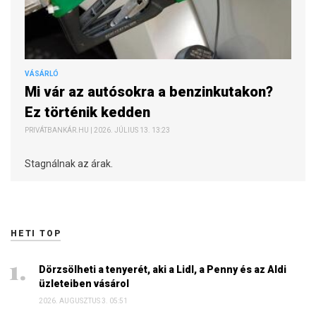
VÁSÁRLÓ
Mi vár az autósokra a benzinkutakon?
Ez történik kedden
PRIVÁTBANKÁR.HU | 2026. JÚLIUS 13. 13:23
Stagnálnak az árak.
HETI TOP
Dörzsölheti a tenyerét, aki a Lidl, a Penny és az Aldi
üzleteiben vásárol
2026. AUGUSZTUS 3. 05:51