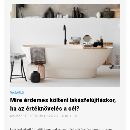
VÁSÁRLÓ
Mire érdemes költeni lakásfelújításkor,
ha az értéknövelés a cél?
MÁRKÁZOTT TARTALOM | 2026. JÚLIUS 18. 11:06
Lakásfelújítás előtt joggal merül fel a kérdés, hogy vajon