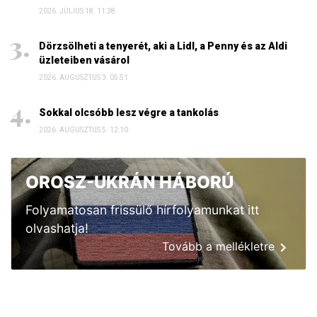
2026. JÚLIUS 18. 11:38
Dörzsölheti a tenyerét, aki a Lidl, a Penny és az Aldi
üzleteiben vásárol
2026. AUGUSZTUS 3. 05:51
Sokkal olcsóbb lesz végre a tankolás
2026. AUGUSZTUS 5. 12:10
OROSZ-UKRÁN HÁBORÚ
Folyamatosan frissülő hírfolyamunkat itt
olvashatja!
Tovább a mellékletre