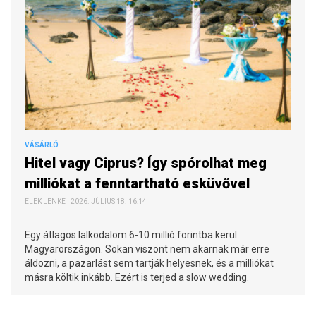
VÁSÁRLÓ
Hitel vagy Ciprus? Így spórolhat meg
milliókat a fenntartható esküvővel
ELEK LENKE | 2026. JÚLIUS 18. 16:14
Egy átlagos lalkodalom 6-10 millió forintba kerül
Magyarországon. Sokan viszont nem akarnak már erre
áldozni, a pazarlást sem tartják helyesnek, és a milliókat
másra költik inkább. Ezért is terjed a slow wedding.