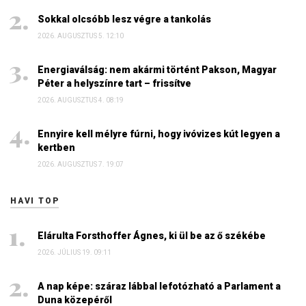
Sokkal olcsóbb lesz végre a tankolás
2026. AUGUSZTUS 5. 12:10
Energiaválság: nem akármi történt Pakson, Magyar
Péter a helyszínre tart – frissítve
2026. AUGUSZTUS 4. 08:19
Ennyire kell mélyre fúrni, hogy ivóvizes kút legyen a
kertben
2026. AUGUSZTUS 7. 19:07
HAVI TOP
Elárulta Forsthoffer Ágnes, ki ül be az ő székébe
2026. JÚLIUS 19. 09:11
A nap képe: száraz lábbal lefotózható a Parlament a
Duna közepéről