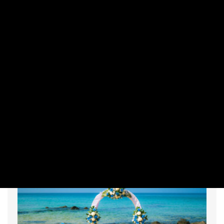
VÁSÁRLÓ
Örülhetnek az érintettek? Erről az
áfacsökkentésről döntenek Magyar
Péterék
PRIVÁTBANKÁR.HU | 2026. JÚLIUS 29. 13:33
A nyár közepén a kérdés nem tűnik aktuálisnak, viszont a
hidegebb hónapokra fontos felkészülés.