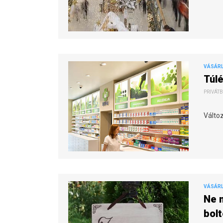
VÁSÁR
Túlé
PRIVÁTB
Változ
VÁSÁR
Ne m
bol