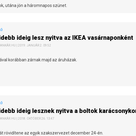
tok, utána jön a háromnapos szünet.
LÓ
idebb ideig lesz nyitva az IKEA vasárnaponkén
ANKÁR.HU | 2019. JANUÁR 2. 09:52
rával korábban zárnak majd az áruházak.
LÓ
idebb ideig lesznek nyitva a boltok karácsonyk
ANKÁR.HU | 2018. OKTÓBER 26. 13:47
át rövidítene az egyik szakszervezet december 24-én.