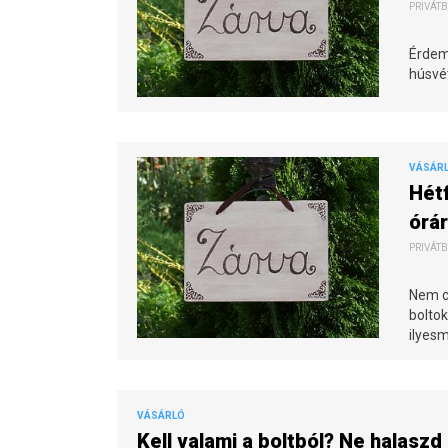
PRIVÁTB
Érdeme
húsvét
VÁSÁR
Hétf
órár
PRIVÁTB
Nem c
boltok
ilyesm
VÁSÁRLÓ
Kell valami a boltból? Ne halaszd