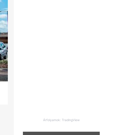
Árfolyamok: TradingView