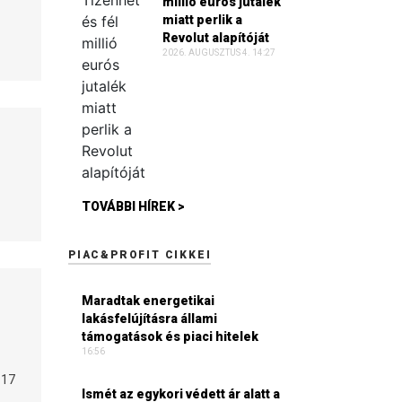
millió eurós jutalék
miatt perlik a
Revolut alapítóját
2026. AUGUSZTUS 4. 14:27
TOVÁBBI HÍREK >
PIAC&PROFIT CIKKEI
Maradtak energetikai
lakásfelújításra állami
támogatások és piaci hitelek
16:56
 17
Ismét az egykori védett ár alatt a