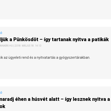
LÓ
ljük a Pünkösdöt – így tartanak nyitva a patikák
ANKÁR.HU | 2018. MÁJUS 18. 14:13
ik az ügyeleti rend és a nyitvatartás a gyógyszertárakban.
LÓ
aradj éhen a húsvét alatt – így lesznek nyitva a
tok