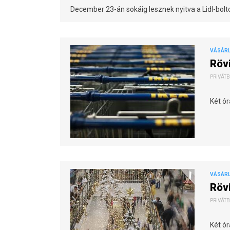
December 23-án sokáig lesznek nyitva a Lidl-bol
VÁSÁR
Röv
PRIVÁTB
Két ó
VÁSÁR
Röv
PRIVÁTB
Két ór