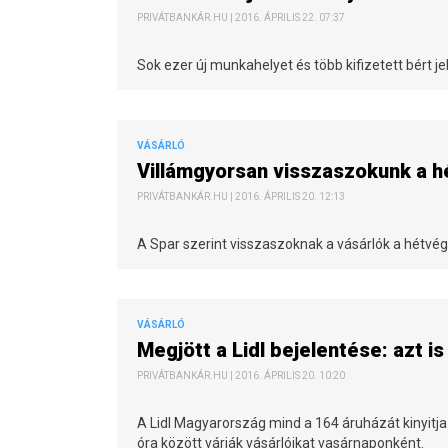
PRIVÁTBANKÁR.HU | 2016. ÁPRILIS 22. 07:37
Sok ezer új munkahelyet és több kifizetett bért je
VÁSÁRLÓ
Villámgyorsan visszaszokunk a hé
PRIVÁTBANKÁR.HU | 2016. ÁPRILIS 20. 12:13
A Spar szerint visszaszoknak a vásárlók a hétvég
VÁSÁRLÓ
Megjött a Lidl bejelentése: azt i
PRIVÁTBANKÁR.HU | 2016. ÁPRILIS 20. 10:20
A Lidl Magyarország mind a 164 áruházát kinyitja á
óra között várják vásárlóikat vasárnaponként.