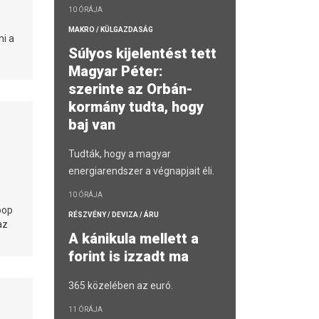
10 ÓRÁJA
MAKRO / KÜLGAZDASÁG
ni a
Súlyos kijelentést tett
Magyar Péter:
szerinte az Orbán-
kormány tudta, hogy
baj van
Tudták, hogy a magyar
energiarendszer a végnapjait éli.
10 ÓRÁJA
oop
RÉSZVÉNY / DEVIZA / ÁRU
az
A kánikula mellett a
forint is izzadt ma
365 közelében az euró.
11 ÓRÁJA