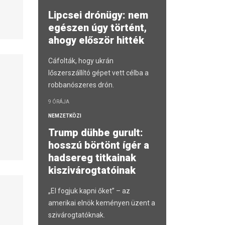
Lipcsei drónügy: nem
egészen úgy történt,
ahogy először hitték
Cáfolták, hogy ukrán
lőszerszállító gépet vett célba a
robbanószeres drón.
9 ÓRÁJA
NEMZETKÖZI
Trump dühbe gurult:
hosszú börtönt ígér a
hadsereg titkainak
kiszivárogtatóinak
„El fogjuk kapni őket” – az
amerikai elnök keményen üzent a
szivárogtatóknak.