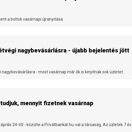
lent a boltok vasárnapi újranyitása.
tvégi nagybevásárlásra - újabb bejelentés jött
i nagybevásárlásra - most vasárnap már ők is kinyitnak sok üzletet.
s tudjuk, mennyit fizetnek vasárnap
prilis 24-től - közölte a Privátbankár.hu-val a társaság. Az üzletek 7 és