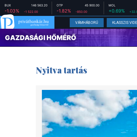
BUX
146 563.20
OTP
45 900.00
MOL
-1.03%
-1.82%
+0.69%
-1 522.00
-850.00
+32.
VÁMHÁBORÚ
KLASSZIS VID
GAZDASÁGI HŐMÉRŐ
Nyitva tartás