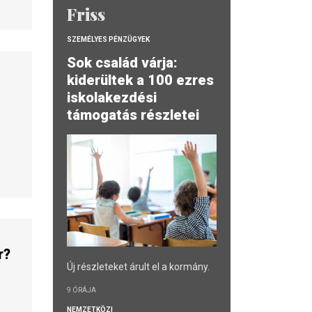
Friss
SZEMÉLYES PÉNZÜGYEK
Sok család várja:
kiderültek a 100 ezres
t
iskolakezdési
támogatás részletei
or?
Új részleteket árult el a kormány.
9 ÓRÁJA
NEMZETKÖZI