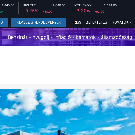
4 640.00
RICHTER
12 080.00
MTELEKOM
2 698.00
-0.25%
-3.30%
00
-30.00
-92.00
FRISS
BEFEKTETÉS
ROVATOK
EÓ
KLASSZIS RENDEZVÉNYEK
Benzinár - nyugdíj - infláció - kamatok - államadósság