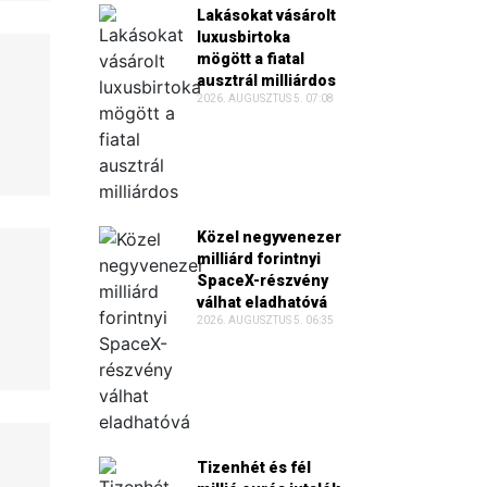
Lakásokat vásárolt
luxusbirtoka
mögött a fiatal
ausztrál milliárdos
2026. AUGUSZTUS 5. 07:08
Közel negyvenezer
milliárd forintnyi
SpaceX-részvény
válhat eladhatóvá
2026. AUGUSZTUS 5. 06:35
Tizenhét és fél