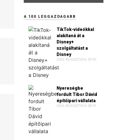
A 100 LEGGAZDAGABB
TikTok-videókkal
alakítaná át a
Disney+
szolgáltatást a
Disney
2026. AUGUSZTUS 6. 09:30
Nyereségbe
fordult Tibor Dávid
építőipari vállalata
2026. AUGUSZTUS 6. 08:19