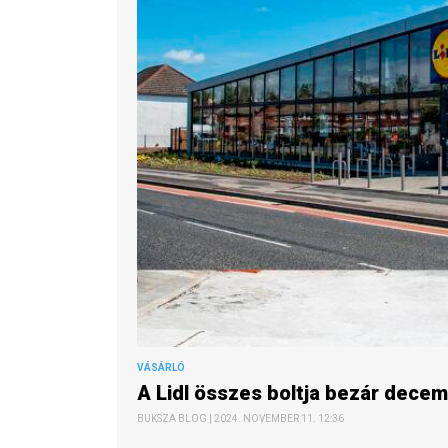
VÁSÁRLÓ
A Lidl összes boltja bezár dec
BUKSZA BLOG | 2024. NOVEMBER 11. 12:36