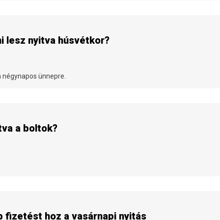
mi lesz nyitva húsvétkor?
 a négynapos ünnepre.
itva a boltok?
 fizetést hoz a vasárnapi nyitás