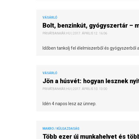
VÁSÁRLÓ
Bolt, benzinkút, gyógyszertár – 
PRIVÁTBANKÁR.HU | 2017. ÁPRILIS 12. 16:06
Időben tankolj fel élelmiszerből és gyógyszerből
VÁSÁRLÓ
Jön a húsvét: hogyan lesznek ny
PRIVÁTBANKÁR.HU | 2017. ÁPRILIS 10. 13:00
Idén 4 napos lesz az ünnep.
MAKRO / KÜLGAZDASÁG
Több ezer új munkahelyet és több