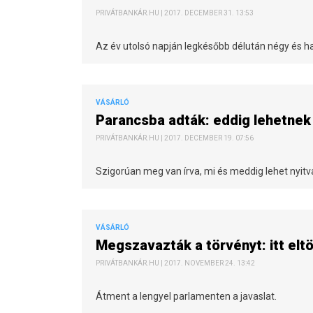
PRIVÁTBANKÁR.HU | 2017. DECEMBER 31. 13:53
Az év utolsó napján legkésőbb délután négy és hat
VÁSÁRLÓ
Parancsba adták: eddig lehetnek
PRIVÁTBANKÁR.HU | 2017. DECEMBER 19. 07:56
Szigorúan meg van írva, mi és meddig lehet nyitv
VÁSÁRLÓ
Megszavazták a törvényt: itt eltö
PRIVÁTBANKÁR.HU | 2017. NOVEMBER 24. 13:42
Átment a lengyel parlamenten a javaslat.