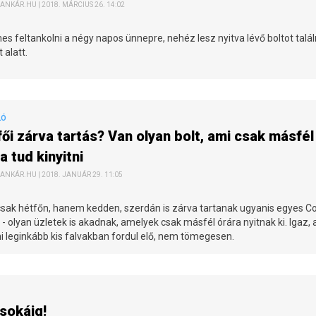
ANKÁR.HU | 2018. MÁRCIUS 26. 14:02
s feltankolni a négy napos ünnepre, nehéz lesz nyitva lévő boltot talál
 alatt.
LÓ
ői zárva tartás? Van olyan bolt, ami csak másfél
a tud kinyitni
ANKÁR.HU | 2018. JANUÁR 29. 11:05
sak hétfőn, hanem kedden, szerdán is zárva tartanak ugyanis egyes C
 - olyan üzletek is akadnak, amelyek csak másfél órára nyitnak ki. Igaz, 
i leginkább kis falvakban fordul elő, nem tömegesen.
 sokáig!