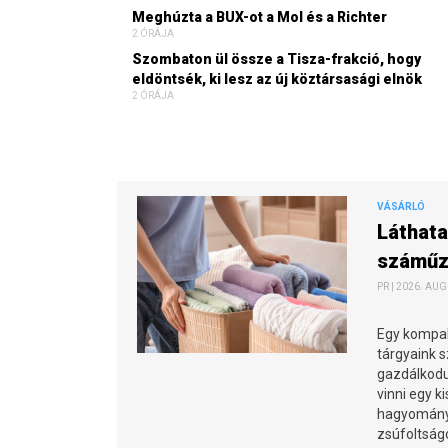
Meghúzta a BUX-ot a Mol és a Richter
2 ÓRÁJA
Szombaton ül össze a Tisza-frakció, hogy
eldöntsék, ki lesz az új köztársasági elnök
2 ÓRÁJA
VÁSÁRLÓ
Láthata
száműzh
PR | 2026. AUG
Egy kompak
tárgyaink 
gazdálkodun
vinni egy k
hagyományo
zsúfoltságo