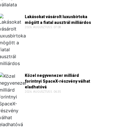
Lakásokat vásárolt luxusbirtoka
mögött a fiatal ausztrál milliárdos
2026. AUGUSZTUS 5. 07:08
Közel negyvenezer milliárd
forintnyi SpaceX-részvény válhat
eladhatóvá
2026. AUGUSZTUS 5. 06:35