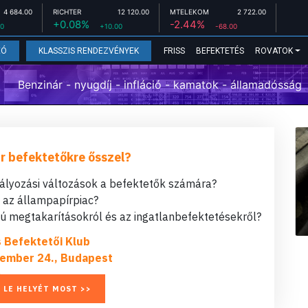
4 684.00
RICHTER
12 120.00
MTELEKOM
2 722.00
+0.08%
-2.44%
00
+10.00
-68.00
FRISS
BEFEKTETÉS
ROVATOK
EÓ
KLASSZIS RENDEZVÉNYEK
Benzinár - nyugdíj - infláció - kamatok - államadósság
r befektetőkre ősszel?
bályozási változások a befektetők számára?
t az állampapírpiac?
 megtakarításokról és az ingatlanbefektetésekről?
s Befektetői Klub
ember 24., Budapest
 LE HELYÉT MOST >>