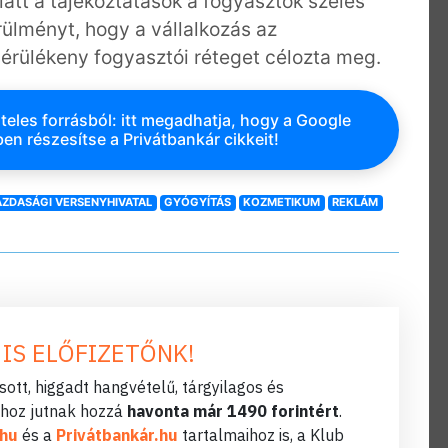
att a tájékoztatások a fogyasztók széles
örülményt, hogy a vállalkozás az
érülékeny fogyasztói réteget célozta meg.
teles forrásból: itt megadhatja, hogy a Google
en részesítse a Privátbankár cikkeit!
ZDASÁGI VERSENYHIVATAL
GYÓGYÍTÁS
KOZMETIKUM
REKLÁM
 IS ELŐFIZETŐNK!
ott, higgadt hangvételű, tárgyilagos és
hoz jutnak hozzá
havonta már 1490 forintért
.
.hu
és a
Privátbankár.hu
tartalmaihoz is, a Klub