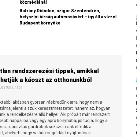
közmédiánál
Botrány Diósdon, szigor Szentendrén,
helyszíni bírság autómosásért – így áll a vízzel
Budapest környéke
tlan rendszerezési tippek, amikkel
etjük a káoszt az otthonunkból
USZTUS 5. 11:37
tabb lakásban gyorsan ráébredünk arra, hogy nem a
száma jelenti a szűk keresztmetszetet, hanem az, hogyan
k a rendelkezésre álló hellyel. Aki próbált már rendszert
isebb nappaliba vagy egy apró konyhába, jól tudja, hogy a
s, robusztus gardróbok sokszor csak elfedik a
t, ahelyett, hogy valódi megoldást nyújtanának.