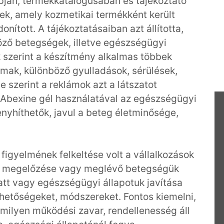
apján, termékkatalógusában és tájékoztató
ek, amely kozmetikai termékként került
onított. A tájékoztatásaiban azt állította,
öző betegségek, illetve egészségügyi
 szerint a készítmény alkalmas többek
lmak, különböző gyulladások, sérülések,
e szerint a reklámok azt a látszatot
 Abexine gél használatával az egészségügyi
nyhíthetők, javul a beteg életminősége,
figyelmének felkeltése volt a vállalkozások
ség megelőzése vagy meglévő betegségük
att vagy egészségügyi állapotuk javítása
ehetőségeket, módszereket. Fontos kiemelni,
amilyen működési zavar, rendellenesség áll