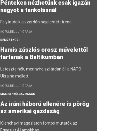
Pénteken nézhetünk csak igazán
nagyot a tankolásnál
Folytatódik a szerdán bejelentett trend.
KÖRÜLBELÜL 1 ÓRÁJA
NEMZETKÖZI
Hamis zászlós orosz művelettől
tartanak a Baltikumban
Letesztelnék, mennyire szilárdan áll a NATO
Ukrajna mellett.
KÖRÜLBELÜL 1 ÓRÁJA
MAKRO / KÜLGAZDASÁG
Az iráni háború ellenére is pörög
az amerikai gazdaság
Kilenchavi magaslaton fontos mutatók az
Egyesült Államokban.