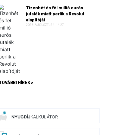
Tizenhét és fél millió eurós
jutalék miatt perlik a Revolut
alapítóját
2026. AUGUSZTUS 4. 14:27
TOVÁBBI HÍREK >
NYUGDÍJ
KALKULÁTOR