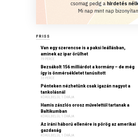
csomag pedig a
hirdetés nélk
Mi nap mint nap bizonyítan
FRISS
Van egy szerencse is a paksi leállásban,
aminek az ipar örülhet
19 PERCE
Bezsákolt 156 milliárdot a kormány – de még
így is önmérsékletet tanúsított
33 PERCE
Pénteken nézhetünk csak igazán nagyot a
tankolásnál
KÖRÜLBELÜL 1 ÓRÁJA
Hamis zászlós orosz művelettől tartanak a
Baltikumban
KÖRÜLBELÜL 1 ÓRÁJA
Az iráni háború ellenére is pörög az amerikai
gazdaság
KÖRÜLBELÜL 1 ÓRÁJA