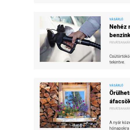
VÁSÁRLÓ
Nehéz m
benzin
PRIVÁTBANKÁR.
Csütörtökö
tekintve.
VÁSÁRLÓ
Örülhet
áfacsö
PRIVÁTBANKÁR.
A nyár köz
hónapokra 