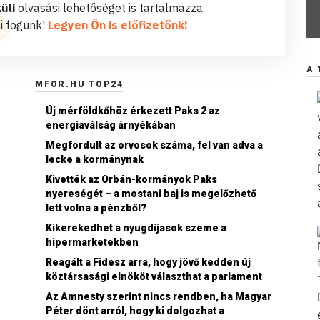
üli
olvasási lehetőséget is tartalmazza.
i fogunk!
Legyen Ön is előfizetőnk!
A 
MFOR.HU TOP24
Új mérföldkőhöz érkezett Paks 2 az
energiaválság árnyékában
Megfordult az orvosok száma, fel van adva a
lecke a kormánynak
Kivették az Orbán-kormányok Paks
nyereségét – a mostani baj is megelőzhető
lett volna a pénzből?
Kikerekedhet a nyugdíjasok szeme a
hipermarketekben
Reagált a Fidesz arra, hogy jövő kedden új
köztársasági elnököt választhat a parlament
Az Amnesty szerint nincs rendben, ha Magyar
Péter dönt arról, hogy ki dolgozhat a