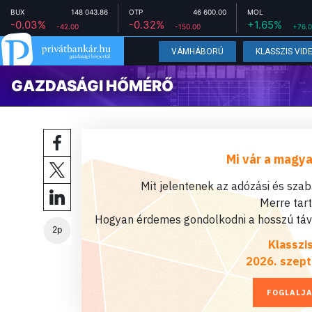
BUX
148 043.86
OTP
46 600.00
MOL
-0.03%
-0.32%
+1.65%
-42.00
-150.00
+76.
VÁMHÁBORÚ
KLASSZIS VID
GAZDASÁGI HŐMÉRŐ
Mi vár a magya
Mit jelentenek az adózási és sza
Merre tar
Hogyan érdemes gondolkodni a hosszú távú
2p
Klasszi
2026. szept
FOGLALJA