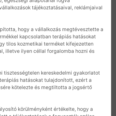
, egészségi állapotánál fogva
vállalkozások tájékoztatásaival, reklámjaival
ította, hogy a vállalkozás megtévesztette a
ermékkel kapcsolatban terápiás hatásokat
y tilos kozmetikai terméket kifejezetten
 illetve ilyen céllal forgalomba hozni és
i tisztességtelen kereskedelmi gyakorlatot
terápiás hatásokat tulajdonított, ezért a
ére kötelezte és megtiltotta a jogsértő
yosító körülményként értékelte, hogy a