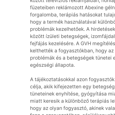
között televíziós reklámjaiban, honl
füzeteiben reklámozott Abexine géln
forgalomba, terápiás hatásokat tulajd
hogy a termék használatával különb
problémák kezelhetőek. A hirdetések
között ízületi betegségek, izomfájda
fejfájás kezelésére. A GVH megítélés
kelthették a fogyasztókban, hogy az
problémák és a betegségek tünetei e
egészségi állapota.
A tájékoztatásokkal azon fogyasztók 
célja, akik kifejezetten egy beteg
tüneteinek enyhítése, gyógyítása mi
miatt keresik a különböző terápiás l
hogy az olyan fogyasztó, akinek val