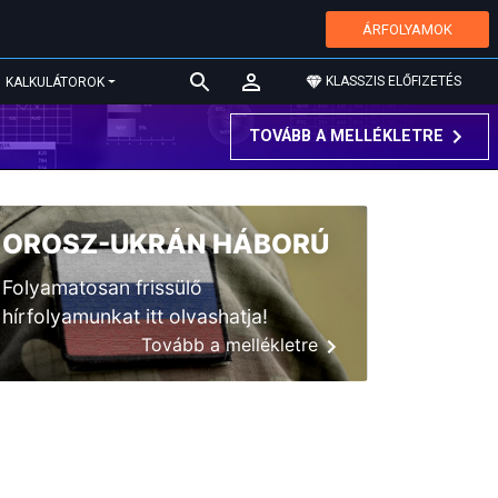
ÁRFOLYAMOK
KLASSZIS ELŐFIZETÉS
KALKULÁTOROK
TOVÁBB A MELLÉKLETRE
OROSZ-UKRÁN HÁBORÚ
Folyamatosan frissülő
hírfolyamunkat itt olvashatja!
Tovább a mellékletre