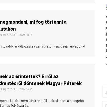
egmondani, mi fog történni a
kutakon
HU | 2026. JÚLIUS 29. 18:14
n további árváltozásra számíthatunk az üzemanyagokat
nek az érintettek? Erről az
kkentésről döntenek Magyar Péterék
HU | 2026. JÚLIUS 29. 13:33
epén a kérdés nem tűnik aktuálisnak, viszont a hidegebb
fontos felkészülés.