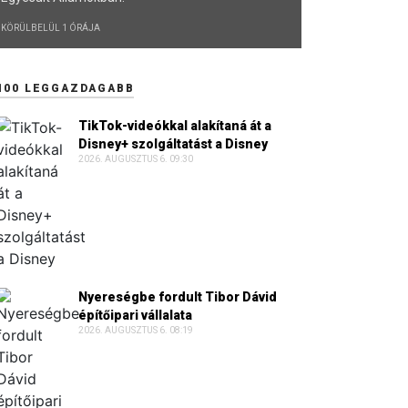
KÖRÜLBELÜL 1 ÓRÁJA
100 LEGGAZDAGABB
TikTok-videókkal alakítaná át a
Disney+ szolgáltatást a Disney
2026. AUGUSZTUS 6. 09:30
Nyereségbe fordult Tibor Dávid
építőipari vállalata
2026. AUGUSZTUS 6. 08:19