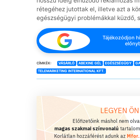
hosszú ideig elhúzódó reklámozás mi
rétegéhez jutottak el, illetve azt a k
egészségügyi problémákkal küzdő, s
Tájékozódjon hi
előnyb
CÍMKÉK:
VÁSÁRLÓ
ABEXINE GÉL
EGÉSZSÉGÜGY
GA
TELEMARKETING INTERNATIONAL KFT.
LEGYEN ÖN
Előfizetőink máshol nem olvas
magas szakmai színvonalú
tartalom
Korlátlan hozzáférést adunk az
Mfor