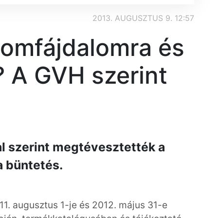
2013. AUGUSZTUS 9. 12:57
zomfájdalomra és
ó? A GVH szerint
l szerint megtévesztették a
 a büntetés.
011. augusztus 1-je és 2012. május 31-e