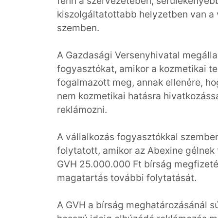
fenn a szervezetében, sérülékenyebb
kiszolgáltatottabb helyzetben van a 
szemben.
A Gazdasági Versenyhivatal megállap
fogyasztókat, amikor a kozmetikai t
fogalmazott meg, annak ellenére, hog
nem kozmetikai hatásra hivatkozással,
reklámozni.
A vállalkozás fogyasztókkal szemben
folytatott, amikor az Abexine gélnek 
GVH 25.000.000 Ft bírság megfizetés
magatartás további folytatását.
A GVH a bírság meghatározásánál súl