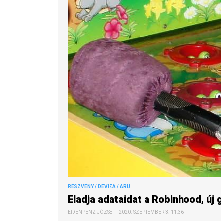
RÉSZVÉNY / DEVIZA / ÁRU
Eladja adataidat a Robinhood, új
EIDENPENZ JÓZSEF | 2020. SZEPTEMBER 3. 11:36