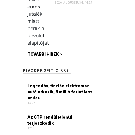
2026. AUGUSZTUS 4. 14:27
TOVÁBBI HÍREK >
PIAC&PROFIT CIKKEI
Legendás, tisztán elektromos
autó érkezik, 8 millió forint lesz
az ára
13:06
Az OTP rendületlenül
terjeszkedik
12:35