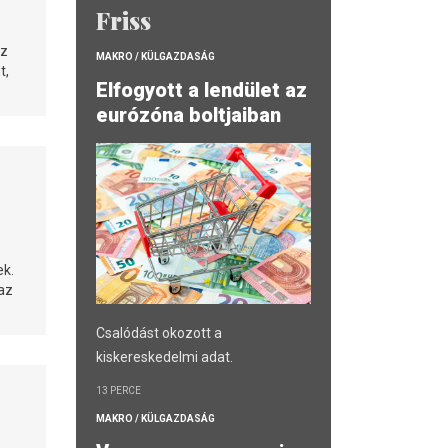
Friss
az
MAKRO / KÜLGAZDASÁG
t,
Elfogyott a lendület az
eurózóna boltjaiban
ek.
az
Csalódást okozott a
kiskereskedelmi adat.
13 PERCE
MAKRO / KÜLGAZDASÁG