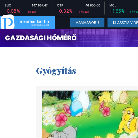
BUX
147 967.47
OTP
46 600.00
MOL
-0.08%
-0.32%
+1.65%
-118.00
-150.00
+76.
VÁMHÁBORÚ
KLASSZIS VID
GAZDASÁGI HŐMÉRŐ
Gyógyítás