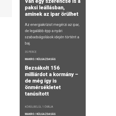
Van egy szerencse is a
paksi leállásban,
aminek az ipar örülhet
Az energiakrízist megérzi az ipar,
de legalább épp a nyári
szabadságolások idején történt a
baj.
35 PERCE
MAKRO / KÜLGAZDASÁG
Bezsákolt 156
milliárdot a kormány –
de még így is
önmérsékletet
tanúsított
KÖRÜLBELÜL 1 ÓRÁJA
MAKRO / KÜLGAZDASÁG