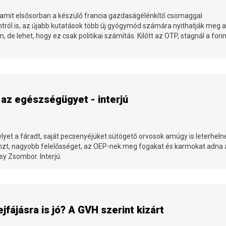
 amit elsősorban a készülő francia gazdaságélénkítő csomaggal
ntról is, az újabb kutatások több új gyógymód számára nyithatják meg 
de lehet, hogy ez csak politikai számítás. Kilőtt az OTP, stagnál a forin
 az egészségügyet - interjú
yet a fáradt, saját pecsenyéjüket sütögető orvosok amúgy is leterheln
nzt, nagyobb felelősséget, az OEP-nek meg fogakat és karmokat adna 
sy Zsombor. Interjú.
jfájásra is jó? A GVH szerint kizárt