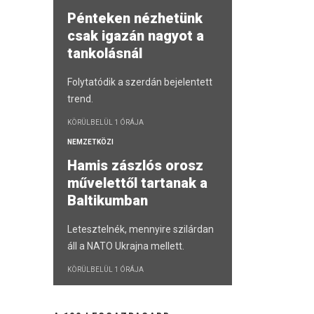
Pénteken nézhetünk
csak igazán nagyot a
tankolásnál
Folytatódik a szerdán bejelentett
trend.
KÖRÜLBELÜL 1 ÓRÁJA
NEMZETKÖZI
Hamis zászlós orosz
művelettől tartanak a
Baltikumban
Letesztelnék, mennyire szilárdan
áll a NATO Ukrajna mellett.
KÖRÜLBELÜL 1 ÓRÁJA