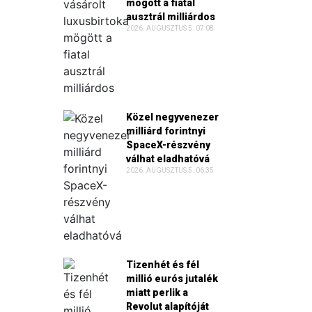
mögött a fiatal
ausztrál milliárdos
2026. AUGUSZTUS 5. 07:08
Közel negyvenezer
milliárd forintnyi
SpaceX-részvény
válhat eladhatóvá
2026. AUGUSZTUS 5. 06:35
Tizenhét és fél
millió eurós jutalék
miatt perlik a
Revolut alapítóját