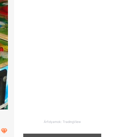
Árfolyamok: TradingView