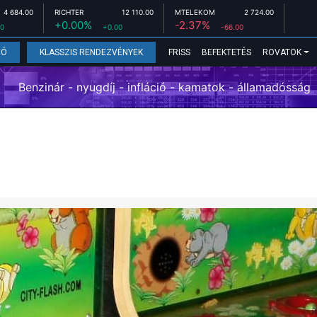
4 684.00
RICHTER
12 110.00
MTELEKOM
2 724.00
+0.00%
-2.37%
00
+0.00
-66.00
FRISS
BEFEKTETÉS
ROVATOK
EÓ
KLASSZIS RENDEZVÉNYEK
Benzinár - nyugdíj - infláció - kamatok - államadósság