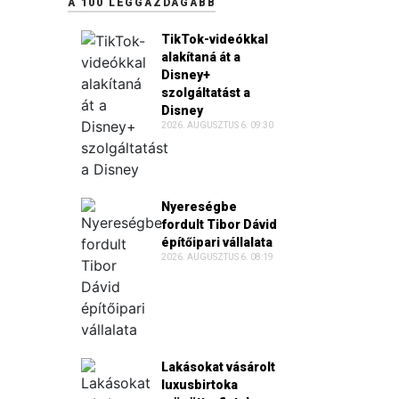
A 100 LEGGAZDAGABB
TikTok-videókkal
alakítaná át a
Disney+
szolgáltatást a
Disney
2026. AUGUSZTUS 6. 09:30
Nyereségbe
fordult Tibor Dávid
építőipari vállalata
2026. AUGUSZTUS 6. 08:19
Lakásokat vásárolt
luxusbirtoka