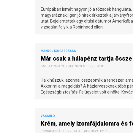
Európában ismét nagyon jó a tőzsdék hangulata,
magyaráznak. Igen jó hírek érkeztek a járványfro
utat. Bejelentettek egy oltási dátumot Amerikában, 
vizsgálat folyik a Robinhood ellen.
MAKRO / KÜLGAZDASÁG
Már csak a hálapénz tartja össze
BALLA GYÖRGYI | 2013. NOVEMBER 20. 06:08
Ha kihúzzuk, azonnal összeomlik a rendszer, amel
Akkor mi a megoldás? A háziorvosoknak több pé
Egészségbiztosítási Felügyelet volt elnöke, Kovác
VÁSÁRLÓ
Krém, amely izomfájdalomra és fe
PRIVÁTBANKÁR.HU | 2013. AUGUSZTUS 9. 12:57