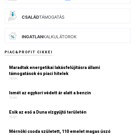
CSALÁD
TÁMOGATÁS
INGATLAN
KALKULÁTOROK
PIAC&PROFIT CIKKEI
Maradtak energetikai lakásfelújításra állami
támogatások és piaci hitelek
16:56
Ismét az egykori védett ár alatt a benzin
15:44
Esik az eső a Duna vízgyűjtő területén
15:01
Mérnöki csoda született, 110 emelet magas úszó