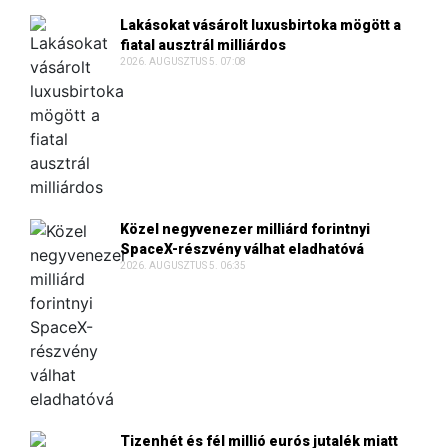
Lakásokat vásárolt luxusbirtoka mögött a
fiatal ausztrál milliárdos
2026. AUGUSZTUS 5. 07:08
Közel negyvenezer milliárd forintnyi
SpaceX-részvény válhat eladhatóvá
2026. AUGUSZTUS 5. 06:35
Tizenhét és fél millió eurós jutalék miatt