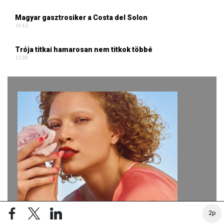
Magyar gasztrosiker a Costa del Solon
14:40
Trója titkai hamarosan nem titkok többé
12:58
2p