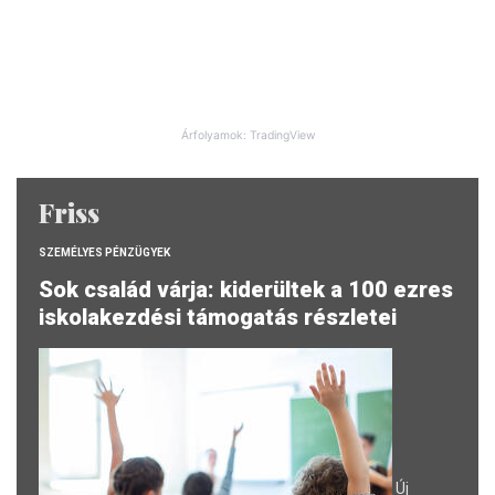
Árfolyamok: TradingView
Friss
SZEMÉLYES PÉNZÜGYEK
Sok család várja: kiderültek a 100 ezres
iskolakezdési támogatás részletei
Új