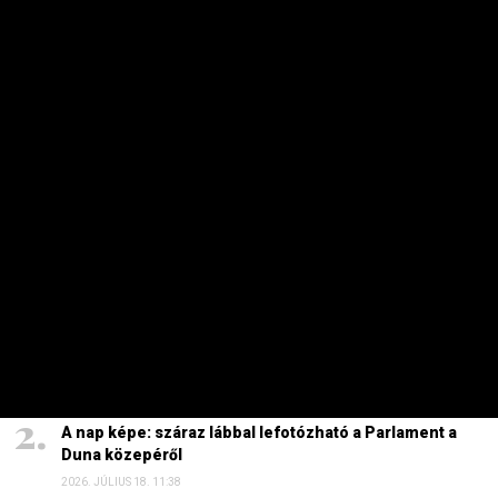
2026. AUGUSZTUS 5. 12:10
Energiaválság: nem akármi történt Pakson, Magyar
Péter a helyszínre tart – frissítve
2026. AUGUSZTUS 4. 08:19
Szinte minden spanyol határt áttörő migráns
visszament Marokkóba?
2026. AUGUSZTUS 1. 11:15
HAVI TOP
Elárulta Forsthoffer Ágnes, ki ül be az ő székébe
2026. JÚLIUS 19. 09:11
A nap képe: száraz lábbal lefotózható a Parlament a
Duna közepéről
2026. JÚLIUS 18. 11:38