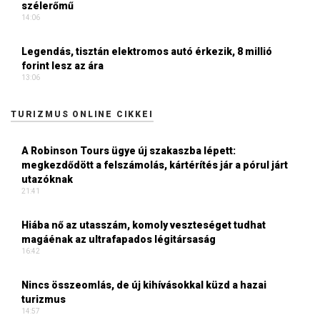
szélerőmű
14:06
Legendás, tisztán elektromos autó érkezik, 8 millió
forint lesz az ára
13:06
TURIZMUS ONLINE CIKKEI
A Robinson Tours ügye új szakaszba lépett:
megkezdődött a felszámolás, kártérítés jár a pórul járt
utazóknak
21:41
Hiába nő az utasszám, komoly veszteséget tudhat
magáénak az ultrafapados légitársaság
16:42
Nincs összeomlás, de új kihívásokkal küzd a hazai
turizmus
14:57