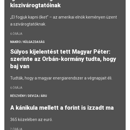
kiszivárogtatóinak
„El fogjuk kapni őket” – az amerikai elnök keményen üzent
a szivárogtatóknak.
6 ÓRÁJA
MAKRO / KÜLGAZDASÁG
Súlyos kijelentést tett Magyar Péter:
szerinte az Orbán-kormány tudta, hogy
baj van
Tudták, hogy a magyar energiarendszer a végnapjait éli.
6 ÓRÁJA
RÉSZVÉNY / DEVIZA / ÁRU
A kánikula mellett a forint is izzadt ma
365 közelében az euró.
7 ÓRÁJA