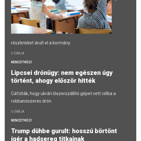
részleteket árult el a kormány.
5 ÓRÁJA
NEMZETKÖZI
Lipcsei drónügy: nem egészen úgy
történt, ahogy először hitték
Cáfolták, hogy ukrán lőszerszállító gépet vett célba a
robbanószeres drón.
5 ÓRÁJA
NEMZETKÖZI
Trump dühbe gurult: hosszú börtönt
ígér a hadsereg titkainak