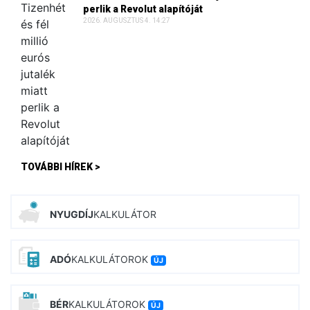
perlik a Revolut alapítóját
2026. AUGUSZTUS 4. 14:27
TOVÁBBI HÍREK >
NYUGDÍJ
KALKULÁTOR
ADÓ
KALKULÁTOROK
ÚJ
BÉR
KALKULÁTOROK
ÚJ