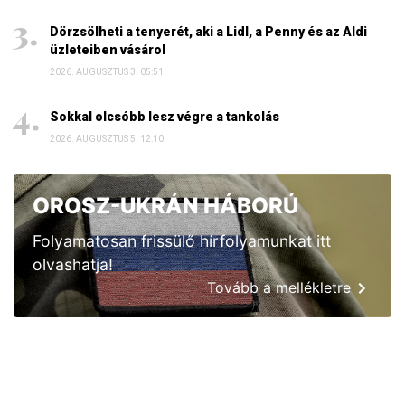
Dörzsölheti a tenyerét, aki a Lidl, a Penny és az Aldi
üzleteiben vásárol
2026. AUGUSZTUS 3. 05:51
Sokkal olcsóbb lesz végre a tankolás
2026. AUGUSZTUS 5. 12:10
OROSZ-UKRÁN HÁBORÚ
Folyamatosan frissülő hírfolyamunkat itt
olvashatja!
Tovább a mellékletre