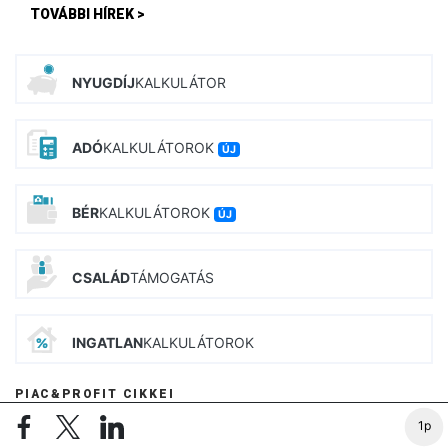
TOVÁBBI HÍREK >
NYUGDÍJ
KALKULÁTOR
ADÓ
KALKULÁTOROK
ÚJ
BÉR
KALKULÁTOROK
ÚJ
CSALÁD
TÁMOGATÁS
INGATLAN
KALKULÁTOROK
PIAC&PROFIT CIKKEI
1p
A néma értékesítő a ruhán: Hogyan épít prémium márkát