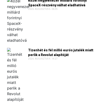
Közel negyvenezer milliárd forintnyi
SpaceX-részvény válhat eladhatóvá
2026. AUGUSZTUS 5. 06:35
Tizenhét és fél millió eurós jutalék miatt
perlik a Revolut alapítóját
2026. AUGUSZTUS 4. 14:27