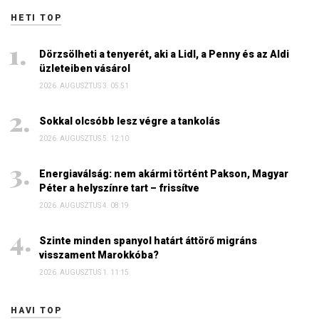
HETI TOP
Dörzsölheti a tenyerét, aki a Lidl, a Penny és az Aldi
üzleteiben vásárol
2026. AUGUSZTUS 3. 05:51
Sokkal olcsóbb lesz végre a tankolás
2026. AUGUSZTUS 5. 12:10
Energiaválság: nem akármi történt Pakson, Magyar
Péter a helyszínre tart – frissítve
2026. AUGUSZTUS 4. 08:19
Szinte minden spanyol határt áttörő migráns
visszament Marokkóba?
2026. AUGUSZTUS 1. 11:15
HAVI TOP