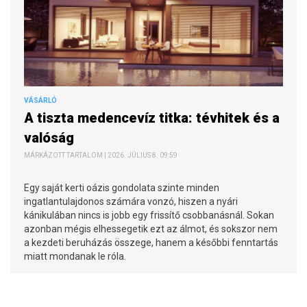
VÁSÁRLÓ
A tiszta medencevíz titka: tévhitek és a
valóság
MÁRKÁZOTT TARTALOM | 2026. JÚLIUS 8. 09:59
Egy saját kerti oázis gondolata szinte minden
ingatlantulajdonos számára vonzó, hiszen a nyári
kánikulában nincs is jobb egy frissítő csobbanásnál. Sokan
azonban mégis elhessegetik ezt az álmot, és sokszor nem
a kezdeti beruházás összege, hanem a későbbi fenntartás
miatt mondanak le róla.