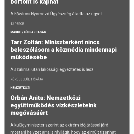
börtönt is kaphat
A Fővárosi Nyomozó Ügyészség átadta az ügyet.
42 PERCE
MAKRO / KÜLGAZDASÁG
Tarr Zoltán: Miniszterként nincs
beleszólásom a közmédia mindennapi
működésébe
A szakmai után lakossági egyeztetés is lesz.
KÖRÜLBELÜL 1 ÓRÁJA
NEMZETKÖZI
Orbán Anita: Nemzetközi
együttműködés vízkészleteink
megóvásáért
A külügyminiszter szerint az extrém időjárással járó
mostani helyzet arra is rávilágít, hogy az elmúlt tizenhat