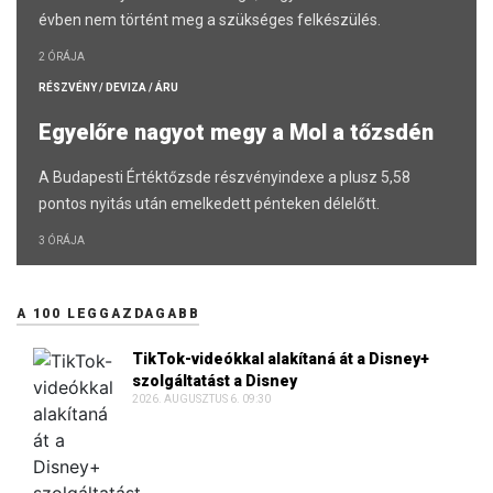
évben nem történt meg a szükséges felkészülés.
2 ÓRÁJA
RÉSZVÉNY / DEVIZA / ÁRU
Egyelőre nagyot megy a Mol a tőzsdén
A Budapesti Értéktőzsde részvényindexe a plusz 5,58
pontos nyitás után emelkedett pénteken délelőtt.
3 ÓRÁJA
A 100 LEGGAZDAGABB
TikTok-videókkal alakítaná át a Disney+
szolgáltatást a Disney
2026. AUGUSZTUS 6. 09:30