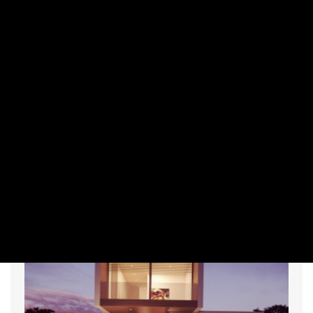
VÁSÁRLÓ
A szépségápolási trendek új hulláma
MÁRKÁZOTT TARTALOM | 2026. JÚLIUS 9. 12:59
A szempillák és szemöldökök ápolása talán sosem volt
ennyire a figyelem középpontjában, mint mostanság.
Különösképpen a szempilla lifting és a szemöldök laminálás
azok a technikák, amik egyre nagyobb népszerűségnek
örvendenek.