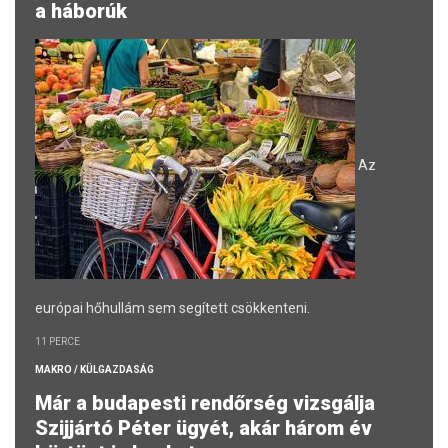
a háborúk
Az
európai hőhullám sem segített csökkenteni.
11 PERCE
MAKRO / KÜLGAZDASÁG
Már a budapesti rendőrség vizsgálja
Szijjártó Péter ügyét, akár három év