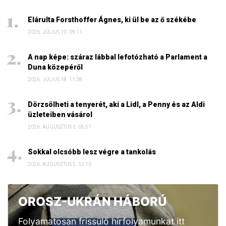
Elárulta Forsthoffer Ágnes, ki ül be az ő székébe
2026. JÚLIUS 19. 09:11
A nap képe: száraz lábbal lefotózható a Parlament a
Duna közepéről
2026. JÚLIUS 18. 11:38
Dörzsölheti a tenyerét, aki a Lidl, a Penny és az Aldi
üzleteiben vásárol
2026. AUGUSZTUS 3. 05:51
Sokkal olcsóbb lesz végre a tankolás
2026. AUGUSZTUS 5. 12:10
OROSZ-UKRÁN HÁBORÚ
Folyamatosan frissülő hírfolyamunkat itt