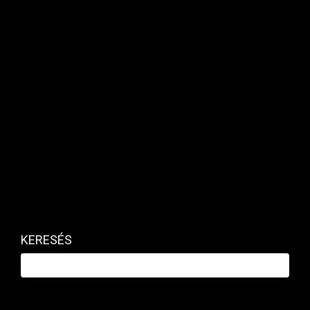
automatának.
MAKRO / KÜLGAZDASÁG
KERESÉS
Indul a "városi bányászás" korszaka
BUKSZA BLOG | 2024. MÁRCIUS 4. 15:07
Azok az emberek, akik nem tudnak megválni tárgyaiktól,