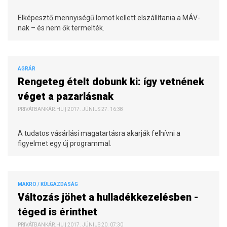
Elképesztő mennyiségű lomot kellett elszállítania a MÁV-
nak – és nem ők termelték.
AGRÁR
Rengeteg ételt dobunk ki: így vetnének
véget a pazarlásnak
PRIVÁTBANKÁR.HU | 2017. JÚNIUS 27. 16:38
A tudatos vásárlási magatartásra akarják felhívni a
figyelmet egy új programmal.
MAKRO / KÜLGAZDASÁG
Változás jöhet a hulladékkezelésben -
téged is érinthet
PRIVÁTBANKÁR.HU | 2017. JÚNIUS 20. 07:30