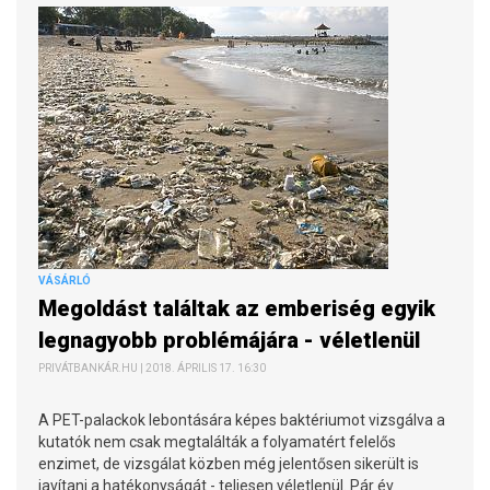
VÁSÁRLÓ
Megoldást találtak az emberiség egyik
legnagyobb problémájára - véletlenül
PRIVÁTBANKÁR.HU | 2018. ÁPRILIS 17. 16:30
A PET-palackok lebontására képes baktériumot vizsgálva a
kutatók nem csak megtalálták a folyamatért felelős
enzimet, de vizsgálat közben még jelentősen sikerült is
javítani a hatékonyságát - teljesen véletlenül. Pár év