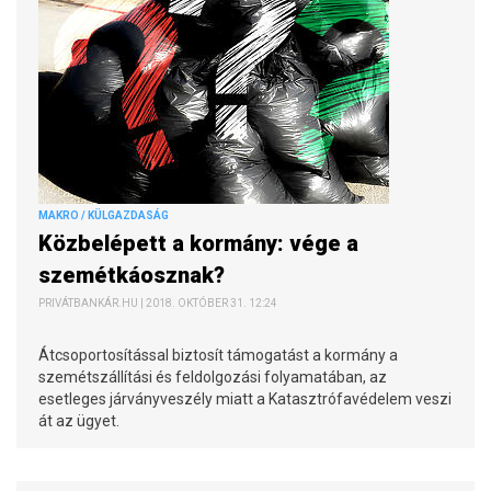
MAKRO / KÜLGAZDASÁG
Közbelépett a kormány: vége a
szemétkáosznak?
PRIVÁTBANKÁR.HU | 2018. OKTÓBER 31. 12:24
Átcsoportosítással biztosít támogatást a kormány a
szemétszállítási és feldolgozási folyamatában, az
esetleges járványveszély miatt a Katasztrófavédelem veszi
át az ügyet.