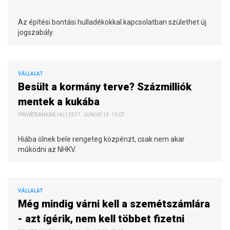
Az építési bontási hulladékokkal kapcsolatban születhet új
jogszabály.
VÁLLALAT
Besült a kormány terve? Százmilliók
mentek a kukába
PRIVÁTBANKÁR.HU | 2017. JÚNIUS 13. 10:07
Hiába ölnek bele rengeteg közpénzt, csak nem akar
működni az NHKV.
VÁLLALAT
Még mindig várni kell a szemétszámlára
- azt ígérik, nem kell többet fizetni