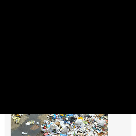
Orbán felszámolná az illegális
szeméthegyeket, de a legálissal sem
tud mit kezdeni
VÉG MÁRTON | 2020. FEBRUÁR 19. 06:10
Orbán Viktor kormányfő nagyszabású klímavédelmi
akciótervet hirdetett, aminek egyik pontja az illegális
szeméthegyek eltakarítása lenne. Rengeteg azonban a
nyitott kérdés: ki, miből és hova takarítja el a szemetet? A
kormánynak ugyanis a legális szemétszállítással is évek óta
meggyűlik a baja.