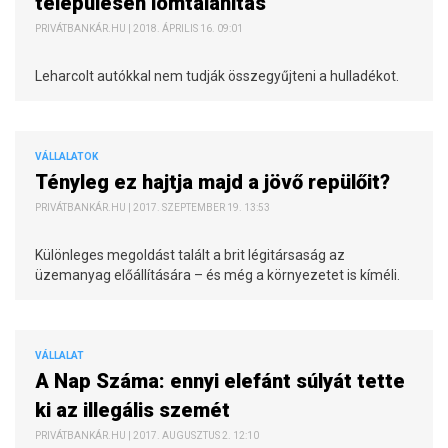
településen lomtalanítás
PRIVÁTBANKÁR.HU | 2018. ÁPRILIS 16. 09:01
Leharcolt autókkal nem tudják összegyűjteni a hulladékot.
VÁLLALATOK
Tényleg ez hajtja majd a jövő repülőit?
PRIVÁTBANKÁR.HU | 2017. SZEPTEMBER 19. 13:53
Különleges megoldást talált a brit légitársaság az
üzemanyag előállítására – és még a környezetet is kíméli.
VÁLLALAT
A Nap Száma: ennyi elefánt súlyát tette
ki az illegális szemét
PRIVÁTBANKÁR.HU | 2017. AUGUSZTUS 2. 12:10