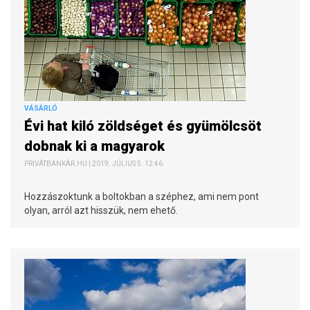
VÁSÁRLÓ
Évi hat kiló zöldséget és gyümölcsöt
dobnak ki a magyarok
PRIVÁTBANKÁR.HU | 2019. JÚLIUS 5. 12:46
Hozzászoktunk a boltokban a széphez, ami nem pont
olyan, arról azt hisszük, nem ehető.