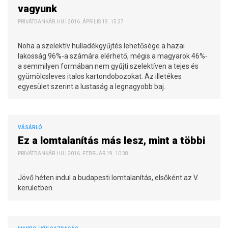
vagyunk
PRIVÁTBANKÁR.HU | 2016. ÁPRILIS 19. 15:37
Noha a szelektív hulladékgyűjtés lehetősége a hazai
lakosság 96%-a számára elérhető, mégis a magyarok 46%-
a semmilyen formában nem gyűjti szelektíven a tejes és
gyümölcsleves italos kartondobozokat. Az illetékes
egyesület szerint a lustaság a legnagyobb baj.
VÁSÁRLÓ
Ez a lomtalanítás más lesz, mint a többi
PRIVÁTBANKÁR.HU | 2016. FEBRUÁR 19. 10:38
Jövő héten indul a budapesti lomtalanítás, elsőként az V.
kerületben.