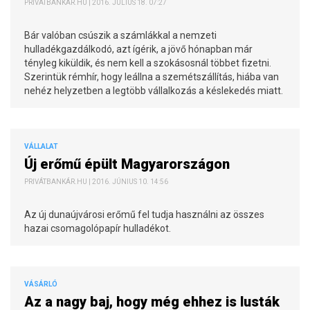
PRIVÁTBANKÁR.HU | 2016. JÚLIUS 18. 07:27
Bár valóban csúszik a számlákkal a nemzeti
hulladékgazdálkodó, azt ígérik, a jövő hónapban már
tényleg kiküldik, és nem kell a szokásosnál többet fizetni.
Szerintük rémhír, hogy leállna a szemétszállítás, hiába van
nehéz helyzetben a legtöbb vállalkozás a késlekedés miatt.
VÁLLALAT
Új erőmű épült Magyarországon
PRIVÁTBANKÁR.HU | 2016. JÚNIUS 10. 14:56
Az új dunaújvárosi erőmű fel tudja használni az összes
hazai csomagolópapír hulladékot.
VÁSÁRLÓ
Az a nagy baj, hogy még ehhez is lusták