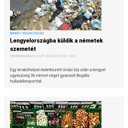
MAKRO / KÜLGAZDASÁG
Lengyelországba küldik a németek
szemetét
PRIVÁTBANKÁR.HU | 2019. AUGUSZTUS 30. 14:00
Egy lerakóhelyen keletkezett óriási tűz után a lengyel
ügyészség 36 német céget gyanúsít illegális
hulladékexporttal.