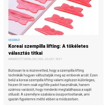
VÁSÁRLÓ
Koreai szempilla lifting: A tökéletes
választás titkai
MÁRKÁZOTT TARTALOM | 2026. JÚLIUS 7. 09:51
Biztosan te is észrevetted, hogy a szempilla lifting
technikák hogyan változtatják meg az emberek arcát. Ezen
belül a koreai szempilla lifting valami egészen különleges,
hiszen itt nem csak egyféle padot használnak, hanem
számos variációt, hogy mindenki megtalálhassa a saját
stílusát. A személyre szabásra összpontosítanak, ami
igazán figyelemre méltó ebben a módszerben.