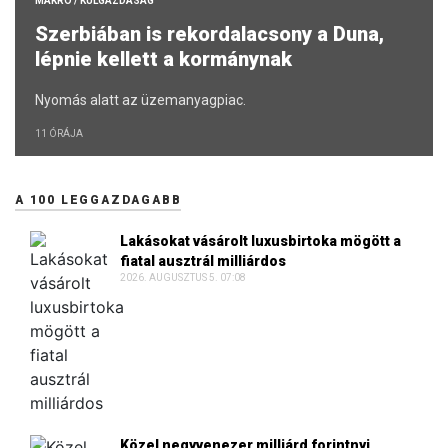
MAKRO / KÜLGAZDASÁG
Szerbiában is rekordalacsony a Duna,
lépnie kellett a kormánynak
Nyomás alatt az üzemanyagpiac.
11 ÓRÁJA
A 100 LEGGAZDAGABB
Lakásokat vásárolt luxusbirtoka mögött a
fiatal ausztrál milliárdos
2026. AUGUSZTUS 5. 07:08
Közel negyvenezer milliárd forintnyi