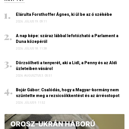
Elárulta Forsthoffer Ágnes, ki ül be az ő székébe
2026. JÚLIUS 19. 09:11
A nap képe: száraz lábbal lefotózható a Parlament a
Duna közepéről
2026. JÚLIUS 18. 11:38
Dörzsölheti a tenyerét, aki a Lidl, a Penny és az Aldi
üzleteiben vásárol
2026. AUGUSZTUS 3. 05:51
Bojár Gábor: Csalódás, hogy a Magyar-kormány nem
szüntette meg a rezsicsökkentést és az árrésstopot
2026. JÚLIUS 9. 11:52
OROSZ-UKRÁN HÁBORÚ