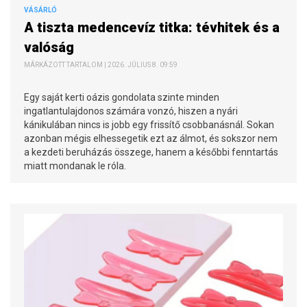
VÁSÁRLÓ
A tiszta medencevíz titka: tévhitek és a
valóság
MÁRKÁZOTT TARTALOM | 2026. JÚLIUS 8. 09:59
Egy saját kerti oázis gondolata szinte minden
ingatlantulajdonos számára vonzó, hiszen a nyári
kánikulában nincs is jobb egy frissítő csobbanásnál. Sokan
azonban mégis elhessegetik ezt az álmot, és sokszor nem
a kezdeti beruházás összege, hanem a későbbi fenntartás
miatt mondanak le róla.