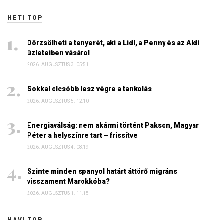
HETI TOP
Dörzsölheti a tenyerét, aki a Lidl, a Penny és az Aldi
üzleteiben vásárol
2026. AUGUSZTUS 3. 05:51
Sokkal olcsóbb lesz végre a tankolás
2026. AUGUSZTUS 5. 12:10
Energiaválság: nem akármi történt Pakson, Magyar
Péter a helyszínre tart – frissítve
2026. AUGUSZTUS 4. 08:19
Szinte minden spanyol határt áttörő migráns
visszament Marokkóba?
2026. AUGUSZTUS 1. 11:15
HAVI TOP