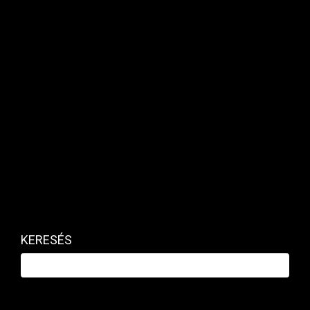
KERESÉS
Mesehősök és kedvenc motívumok