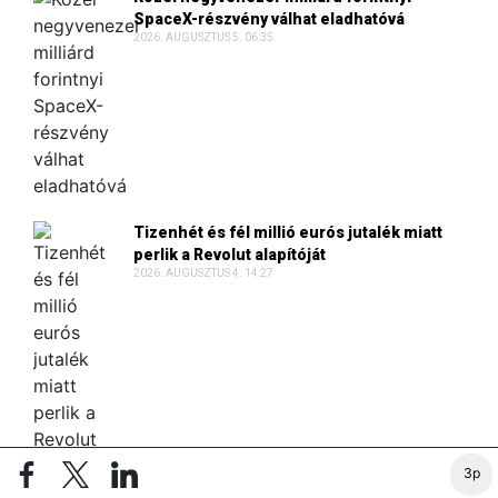
SpaceX-részvény válhat eladhatóvá
2026. AUGUSZTUS 5. 06:35
Tizenhét és fél millió eurós jutalék miatt
perlik a Revolut alapítóját
2026. AUGUSZTUS 4. 14:27
3p