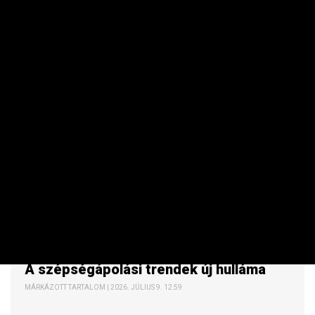
VÁSÁRLÓ
A szépségápolási trendek új hulláma
MÁRKÁZOTT TARTALOM | 2026. JÚLIUS 9. 12:59