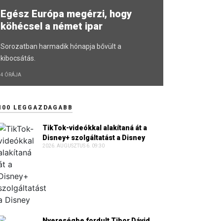
Egész Európa megérzi, hogy
köhécsel a német ipar
Sorozatban harmadik hónapja bővült a
kibocsátás.
4 ÓRÁJA
100 LEGGAZDAGABB
TikTok-videókkal alakítaná át a
Disney+ szolgáltatást a Disney
2026. AUGUSZTUS 6. 09:30
Nyereségbe fordult Tibor Dávid