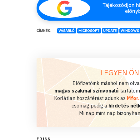
Tájékozódjon hi
előnyb
CÍMKÉK:
VÁSÁRLÓ
MICROSOFT
UPDATE
WINDOWS 
LEGYEN ÖN
Előfizetőink máshol nem olvas
magas szakmai színvonalú
tartalom
Korlátlan hozzáférést adunk az
Mfor
csomag pedig a
hirdetés nélk
Mi nap mint nap bizonyítan
FRISS