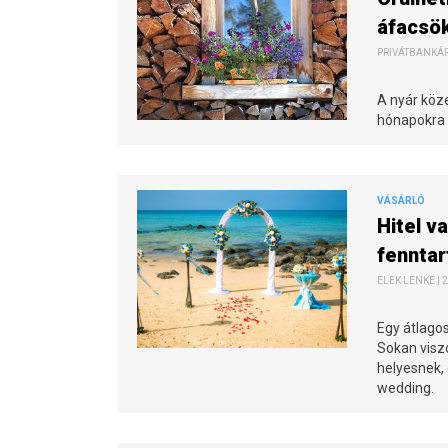
áfacsö
PRIVÁTBANKÁR.
A nyár köz
hónapokra 
VÁSÁRLÓ
Hitel v
fenntar
ELEK LENKE | 2
Egy átlagos
Sokan visz
helyesnek, 
wedding.