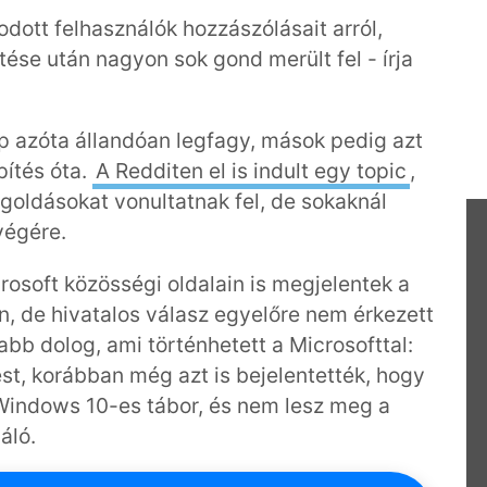
dott felhasználók hozzászólásait arról,
tése után nagyon sok gond merült fel - írja
ép azóta állandóan legfagy, mások pedig azt
pítés óta.
A Redditen el is indult egy topic
,
egoldásokat vonultatnak fel, de sokaknál
végére.
rosoft közösségi oldalain is megjelentek a
, de hivatalos válasz egyelőre nem érkezett
abb dolog, ami történhetett a Microsofttal:
tést, korábban még azt is bejelentették, hogy
Windows 10-es tábor, és nem lesz meg a
áló.