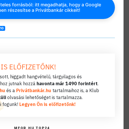
teles forrásból: itt megadhatja, hogy a Google
en részesítse a Privátbankár cikkeit!
10
 IS ELŐFIZETŐNK!
ott, higgadt hangvételű, tárgyilagos és
hoz jutnak hozzá
havonta már 1490 forintért
.
.hu
és a
Privátbankár.hu
tartalmaihoz is, a Klub
üli
olvasási lehetőséget is tartalmazza.
i fogunk!
Legyen Ön is előfizetőnk!
MFOR.HU TOP24