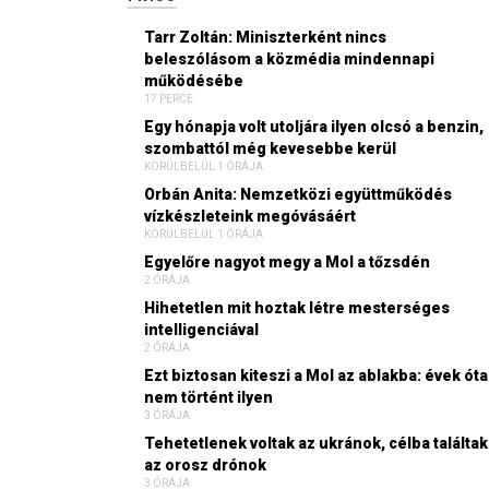
Tarr Zoltán: Miniszterként nincs
beleszólásom a közmédia mindennapi
működésébe
17 PERCE
Egy hónapja volt utoljára ilyen olcsó a benzin,
szombattól még kevesebbe kerül
KÖRÜLBELÜL 1 ÓRÁJA
Orbán Anita: Nemzetközi együttműködés
vízkészleteink megóvásáért
KÖRÜLBELÜL 1 ÓRÁJA
Egyelőre nagyot megy a Mol a tőzsdén
2 ÓRÁJA
Hihetetlen mit hoztak létre mesterséges
intelligenciával
2 ÓRÁJA
Ezt biztosan kiteszi a Mol az ablakba: évek óta
nem történt ilyen
3 ÓRÁJA
Tehetetlenek voltak az ukránok, célba találtak
az orosz drónok
3 ÓRÁJA