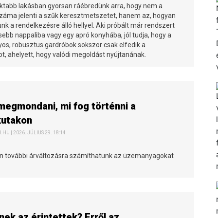
tabb lakásban gyorsan ráébredünk arra, hogy nem a
száma jelenti a szűk keresztmetszetet, hanem az, hogyan
k a rendelkezésre álló hellyel. Aki próbált már rendszert
isebb nappaliba vagy egy apró konyhába, jól tudja, hogy a
s, robusztus gardróbok sokszor csak elfedik a
t, ahelyett, hogy valódi megoldást nyújtanának.
egmondani, mi fog történni a
kutakon
HU | 2026. JÚLIUS 29. 18:14
n további árváltozásra számíthatunk az üzemanyagokat
nek az érintettek? Erről az