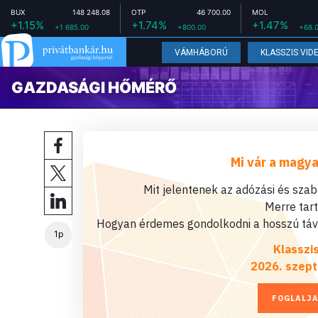
BUX
148 248.08
OTP
46 700.00
MOL
+1.15%
+1.74%
+1.47%
+1 685.00
+800.00
+68.
VÁMHÁBORÚ
KLASSZIS VID
GAZDASÁGI HŐMÉRŐ
Mi vár a magya
Mit jelentenek az adózási és sza
Merre tar
Hogyan érdemes gondolkodni a hosszú távú
1p
Klasszi
2026. szept
FOGLALJA