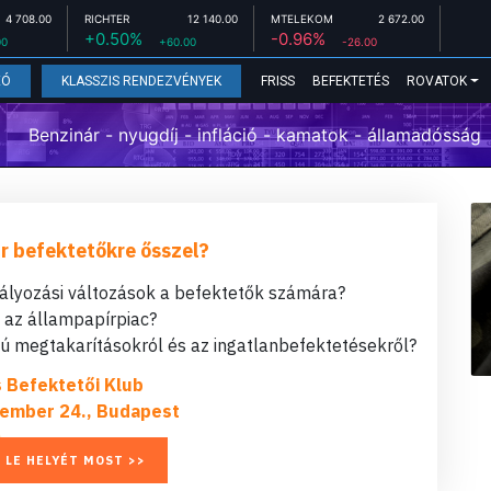
4 708.00
RICHTER
12 140.00
MTELEKOM
2 672.00
+0.50%
-0.96%
00
+60.00
-26.00
FRISS
BEFEKTETÉS
ROVATOK
EÓ
KLASSZIS RENDEZVÉNYEK
Benzinár - nyugdíj - infláció - kamatok - államadósság
r befektetőkre ősszel?
bályozási változások a befektetők számára?
t az állampapírpiac?
 megtakarításokról és az ingatlanbefektetésekről?
s Befektetői Klub
ember 24., Budapest
 LE HELYÉT MOST >>