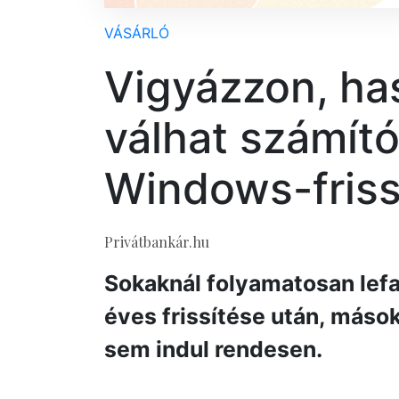
VÁSÁRLÓ
Vigyázzon, ha
válhat számít
Windows-friss
Privátbankár.hu
Sokaknál folyamatosan lef
éves frissítése után, máso
sem indul rendesen.