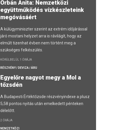
Orbán Anita: Nemzetközi
együttműködés vízkészleteink
megóvásáért
A külügyminiszter szerint az extrém időjárással
járó mostani helyzet arra is rávilágít, hogy az
elmúlt tizenhat évben nem történt meg a
szükséges felkészülés.
KÖRÜLBELÜL 1 ÓRÁJA
RÉSZVÉNY / DEVIZA / ÁRU
Egyelőre nagyot megy a Mol a
tőzsdén
A Budapesti Értéktőzsde részvényindexe a plusz
5,58 pontos nyitás után emelkedett pénteken
délelőtt.
2 ÓRÁJA
NEMZETKÖZI