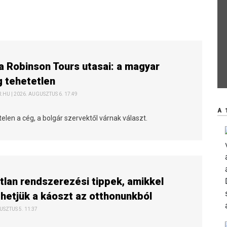
a Robinson Tours utasai: a magyar
 tehetetlen
HU | 2026. AUGUSZTUS 6. 17:49
A 
elen a cég, a bolgár szervektől várnak választ.
tlan rendszerezési tippek, amikkel
etjük a káoszt az otthonunkból
USZTUS 5. 11:37