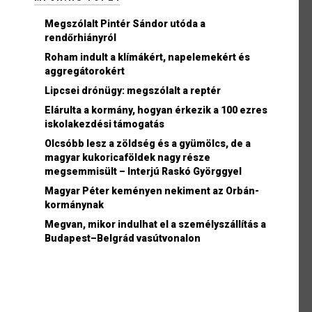
Megszólalt Pintér Sándor utóda a
rendőrhiányról
Roham indult a klímákért, napelemekért és
aggregátorokért
Lipcsei drónügy: megszólalt a reptér
Elárulta a kormány, hogyan érkezik a 100 ezres
iskolakezdési támogatás
Olcsóbb lesz a zöldség és a gyümölcs, de a
magyar kukoricaföldek nagy része
megsemmisült – Interjú Raskó Györggyel
Magyar Péter keményen nekiment az Orbán-
kormánynak
Megvan, mikor indulhat el a személyszállítás a
Budapest–Belgrád vasútvonalon