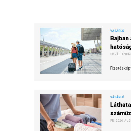
VÁSÁRLÓ
Bajban 
hatóság
PRIVÁTBANKÁR.
Fizetésképt
VÁSÁRLÓ
Láthata
száműzh
PR | 2026. AUG