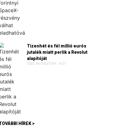
Tizenhét és fél millió eurós
jutalék miatt perlik a Revolut
alapítóját
2026. AUGUSZTUS 4. 14:27
TOVÁBBI HÍREK >