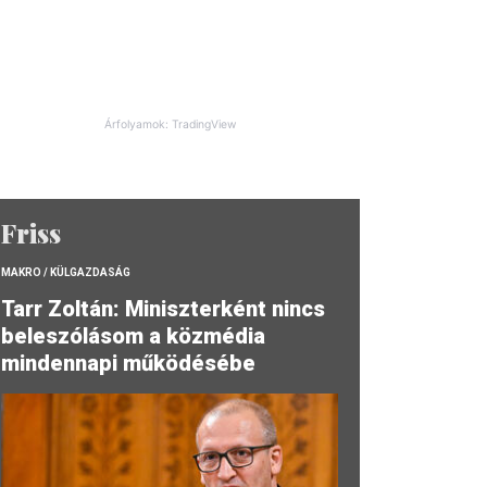
Árfolyamok: TradingView
Friss
MAKRO / KÜLGAZDASÁG
Tarr Zoltán: Miniszterként nincs
beleszólásom a közmédia
mindennapi működésébe