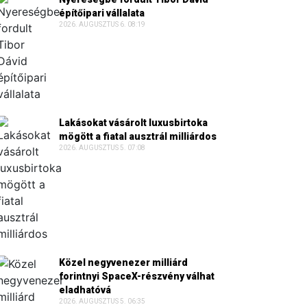
építőipari vállalata
2026. AUGUSZTUS 6. 08:19
Lakásokat vásárolt luxusbirtoka
mögött a fiatal ausztrál milliárdos
2026. AUGUSZTUS 5. 07:08
Közel negyvenezer milliárd
forintnyi SpaceX-részvény válhat
eladhatóvá
2026. AUGUSZTUS 5. 06:35