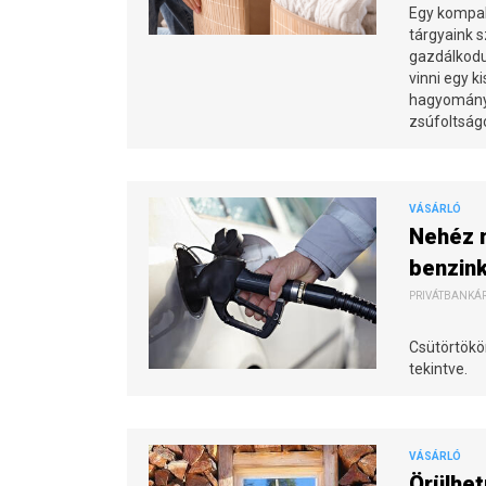
Egy kompak
tárgyaink 
gazdálkodun
vinni egy k
hagyományo
zsúfoltságo
VÁSÁRLÓ
Nehéz m
benzin
PRIVÁTBANKÁR.
Csütörtökö
tekintve.
VÁSÁRLÓ
Örülhet