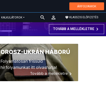
ÁRFOLYAMOK
KLASSZIS ELŐFIZETÉS
KALKULÁTOROK
TOVÁBB A MELLÉKLETRE
OROSZ-UKRÁN HÁBORÚ
Folyamatosan frissülő
hírfolyamunkat itt olvashatja!
Tovább a mellékletre