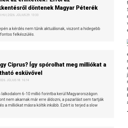
kkentésről döntenek Magyar Péterék
HU | 2026. JÚLIUS 29. 13:33
epén a kérdés nem tűnik aktuálisnak, viszont a hidegebb
fontos felkészülés.
agy Ciprus? Így spórolhat meg milliókat a
tható esküvővel
026. JÚLIUS 18. 16:14
 lalkodalom 6-10 millió forintba kerül Magyarországon.
ont nem akarnak már erre áldozni, a pazarlást sem tartják
és a milliókat másra költik inkább. Ezért is terjed a slow