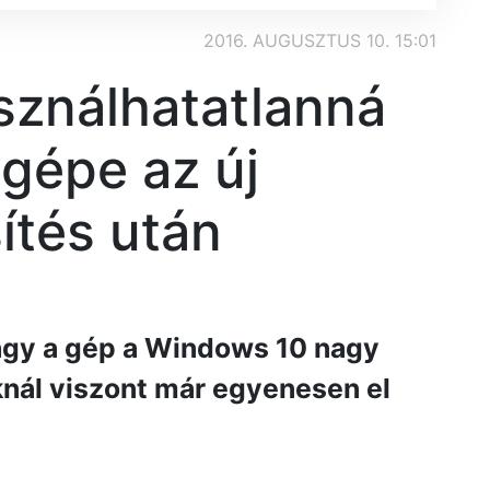
2016. AUGUSZTUS 10. 15:01
sználhatatlanná
ógépe az új
ítés után
agy a gép a Windows 10 nagy
knál viszont már egyenesen el