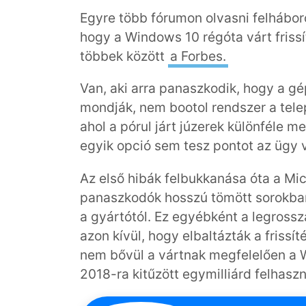
Egyre több fórumon olvasni felháboro
hogy a Windows 10 régóta várt frissí
többek között
a Forbes.
Van, aki arra panaszkodik, hogy a g
mondják, nem bootol rendszer a tele
ahol a pórul járt júzerek különféle m
egyik opció sem tesz pontot az ügy 
Az első hibák felbukkanása óta a Mic
panaszkodók hosszú tömött sorokban
a gyártótól. Ez egyébként a legrossz
azon kívül, hogy elbaltázták a frissí
nem bővül a vártnak megfelelően a 
2018-ra kitűzött egymilliárd felhaszn