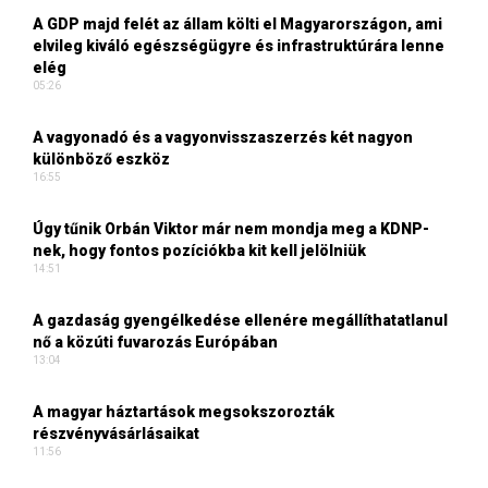
A GDP majd felét az állam költi el Magyarországon, ami
elvileg kiváló egészségügyre és infrastruktúrára lenne
elég
05:26
A vagyonadó és a vagyonvisszaszerzés két nagyon
különböző eszköz
16:55
Úgy tűnik Orbán Viktor már nem mondja meg a KDNP-
nek, hogy fontos pozíciókba kit kell jelölniük
14:51
A gazdaság gyengélkedése ellenére megállíthatatlanul
nő a közúti fuvarozás Európában
13:04
A magyar háztartások megsokszorozták
részvényvásárlásaikat
11:56