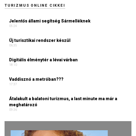
TURIZMUS ONLINE CIKKEI
Jelentős állami segítség Sármelléknek
05:24
Új turisztikai rendszer készül
06:35
Digitális élménytér a lévai várban
18:10
Vaddisznó a metróban???
17:37
Átalakult a balatoni turizmus, a last minute ma már a
meghatározó
09:36