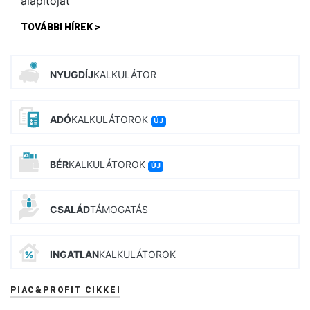
TOVÁBBI HÍREK >
NYUGDÍJ
KALKULÁTOR
ADÓ
KALKULÁTOROK
ÚJ
BÉR
KALKULÁTOROK
ÚJ
CSALÁD
TÁMOGATÁS
INGATLAN
KALKULÁTOROK
PIAC&PROFIT CIKKEI