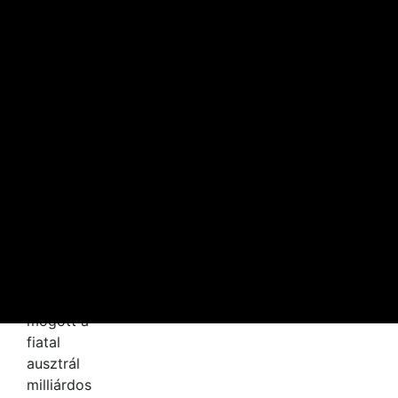
Nyereségbe fordult Tibor Dávid építőipari
vállalata
2026. AUGUSZTUS 6. 08:19
Lakásokat vásárolt luxusbirtoka mögött a
fiatal ausztrál milliárdos
2026. AUGUSZTUS 5. 07:08