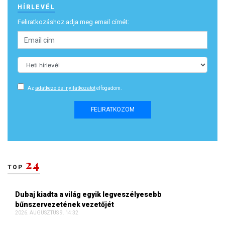
HÍRLEVÉL
Feliratkozáshoz adja meg email címét:
Az
adatkezelési nyilatkozatot
elfogadom.
FELIRATKOZOM
24
TOP
Dubaj kiadta a világ egyik legveszélyesebb
bűnszervezetének vezetőjét
2026. AUGUSZTUS 9. 14:32