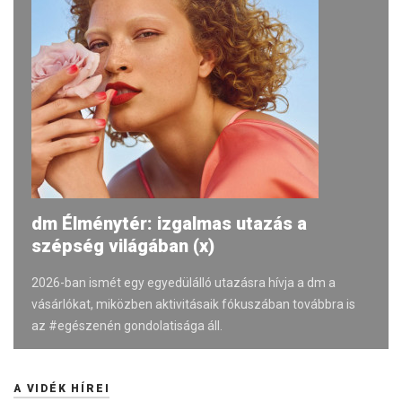
dm Élménytér: izgalmas utazás a
szépség világában (x)
2026-ban ismét egy egyedülálló utazásra hívja a dm a
vásárlókat, miközben aktivitásaik fókuszában továbbra is
az #egészenén gondolatisága áll.
A VIDÉK HÍREI