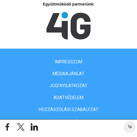
Együttműködő partnerünk:
IMPRESSZUM
MÉDIAAJÁNLAT
JOGI NYILATKOZAT
ADATVÉDELEM
HOZZÁSZÓLÁSI SZABÁLYZAT
ELŐFIZETŐI ÁSZF
1p
SÜTIBEÁLLÍTÁSOK