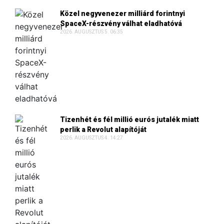
Közel negyvenezer milliárd forintnyi
SpaceX-részvény válhat eladhatóvá
2026. AUGUSZTUS 5. 06:35
Tizenhét és fél millió eurós jutalék miatt
perlik a Revolut alapítóját
2026. AUGUSZTUS 4. 14:27