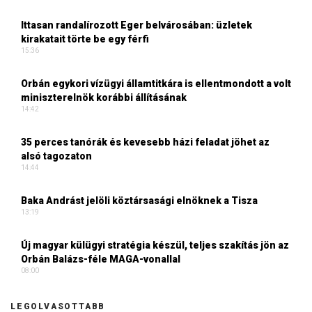
Ittasan randalírozott Eger belvárosában: üzletek
kirakatait törte be egy férfi
15:36
Orbán egykori vízügyi államtitkára is ellentmondott a volt
miniszterelnök korábbi állításának
14:42
35 perces tanórák és kevesebb házi feladat jöhet az
alsó tagozaton
14:44
Baka Andrást jelöli köztársasági elnöknek a Tisza
13:19
Új magyar külügyi stratégia készül, teljes szakítás jön az
Orbán Balázs-féle MAGA-vonallal
08:00
LEGOLVASOTTABB