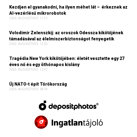
Kezdjen el gyanakodni, ha ilyen méhet lát – érkeznek az
AI-vezérlésű mikrorobotok
2026. AUGUSZTUS 9. 11:31
Volodimir Zelenszkij: az oroszok Odessza kikötőjének
támadásával az élelmiszerbiztonságot fenyegetik
2026. AUGUSZTUS 9. 13:32
Tragédia New York kikötőjében: életét vesztette egy 27
éves nő és egy öthónapos kislány
2026. AUGUSZTUS 9. 12:47
Új NATO-t épít Törökország
2026. AUGUSZTUS 9. 08:54