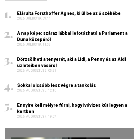
Elárulta Forsthoffer Ágnes, ki ül be az ő székébe
2026. JÚLIUS 19. 09:11
A nap képe: száraz lábbal lefotózható a Parlament a
Duna közepéről
2026. JÚLIUS 18. 11:38
Dörzsölheti a tenyerét, aki a Lidl, a Penny és az Aldi
üzleteiben vásárol
2026. AUGUSZTUS 3. 05:51
Sokkal olcsóbb lesz végre a tankolás
2026. AUGUSZTUS 5. 12:10
Ennyire kell mélyre fúrni, hogy ivóvizes kút legyen a
kertben
2026. AUGUSZTUS 7. 19:07