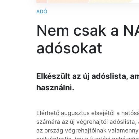
ADÓ
Nem csak a NA
adósokat
Elkészült az új adóslista, a
használni.
Elérhető augusztus elsejétől a ható
számára az új végrehajtói adóslista, 
az ország végrehajtóinak valamenny