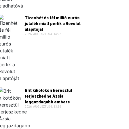
Tizenhét és fél millió eurós
jutalék miatt perlik a Revolut
alapítóját
2026. AUGUSZTUS 4. 14:27
Brit kikötőkön keresztül
terjeszkedne Ázsia
leggazdagabb embere
2026. AUGUSZTUS 4. 13:56