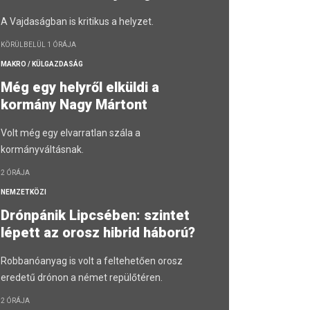
A Vajdaságban is kritikus a helyzet.
KÖRÜLBELÜL 1 ÓRÁJA
MAKRO / KÜLGAZDASÁG
Még egy helyről elküldi a
kormány Nagy Mártont
Volt még egy elvarratlan szála a
kormányváltásnak.
2 ÓRÁJA
NEMZETKÖZI
Drónpánik Lipcsében: szintet
lépett az orosz hibrid háború?
Robbanóanyag is volt a feltehetően orosz
eredetű drónon a német repülőtéren.
2 ÓRÁJA