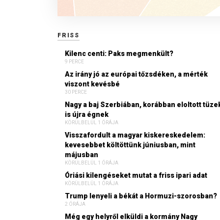
FRISS
Kilenc centi: Paks megmenkült?
9 PERCE
Az irány jó az európai tőzsdéken, a mérték
viszont kevésbé
30 PERCE
Nagy a baj Szerbiában, korábban eloltott tüze
is újra égnek
KÖRÜLBELÜL 1 ÓRÁJA
Visszafordult a magyar kiskereskedelem:
kevesebbet költöttünk júniusban, mint
májusban
KÖRÜLBELÜL 1 ÓRÁJA
Óriási kilengéseket mutat a friss ipari adat
KÖRÜLBELÜL 1 ÓRÁJA
Trump lenyeli a békát a Hormuzi-szorosban?
2 ÓRÁJA
Még egy helyről elküldi a kormány Nagy