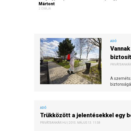
Mártont
2 ÓRÁJA
ADÓ
Vannak 
biztosí
PRIVÁTBANKÁR.
A szemétszá
biztonságár
ADÓ
Trükközött a jelentésekkel egy b
PRIVÁTBANKÁR.HU | 2015. MÁJUS 13. 11:58