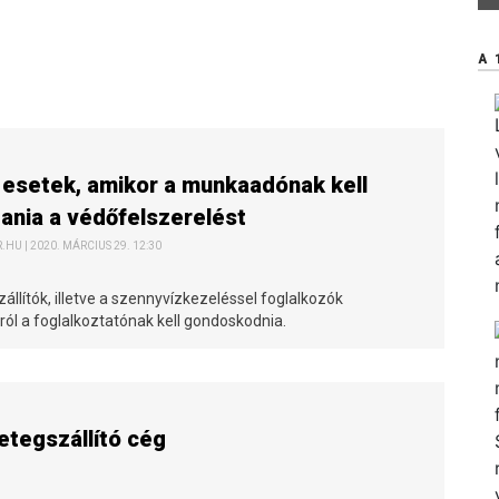
A 
esetek, amikor a munkaadónak kell
tania a védőfelszerelést
HU | 2020. MÁRCIUS 29. 12:30
llítók, illetve a szennyvízkezeléssel foglalkozók
ól a foglalkoztatónak kell gondoskodnia.
etegszállító cég