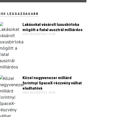
100 LEGGAZDAGABB
Lakásokat vásárolt luxusbirtoka
mögött a fiatal ausztrál milliárdos
2026. AUGUSZTUS 5. 07:08
Közel negyvenezer milliárd
forintnyi SpaceX-részvény válhat
eladhatóvá
2026. AUGUSZTUS 5. 06:35