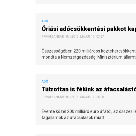
ADÓ
Óriási adócsökkentési pakkot ka
PRIVÁTBANKÁR.HU | 2015. MÁJUS 13. 07:57
Összességében 220 milliárdos köztehercsökkent
mondta a Nemzetgazdasági Minisztérium államti
ADÓ
Túlzottan is félünk az áfacsalástó
PRIVÁTBANKÁR.HU | 2015. MÁJUS 12. 15:08
Évente közel 200 milliárd euró áfától, az összes 
tagállamok az áfacsalások miatt.