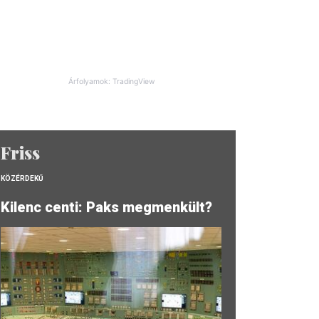
Árfolyamok: TradingView
Friss
KÖZÉRDEKŰ
Kilenc centi: Paks megmenkült?