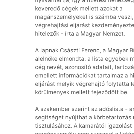
nyilvántartja, így a fizetési nehézsé
keveredő cégek mellett azokat a
magánszemélyeket is számba veszi, 
végrehajtási eljárást kezdeményezte
hitelezők - írta a Magyar Nemzet.
A lapnak Császti Ferenc, a Magyar 
alelnöke elmondta: a lista egyebek 
cég nevét, azonosító adatait, tartoz
emellett információkat tartalmaz a hit
eljárást melyik végrehajtó folytatta 
körülmények mellett fejeződött be.
A szakember szerint az adóslista - a
segítséget nyújthat a körbetartozá
tisztulásához. A kamarától igazolást 