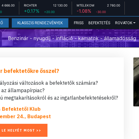
4 666.00
RICHTER
12 130.00
MTELEKOM
2 760.00
+0.17%
-1.08%
00
+20.00
-30.00
FRISS
BEFEKTETÉS
ROVATOK
EÓ
KLASSZIS RENDEZVÉNYEK
Benzinár - nyugdíj - infláció - kamatok - államadósság
r befektetőkre ősszel?
bályozási változások a befektetők számára?
t az állampapírpiac?
 megtakarításokról és az ingatlanbefektetésekről?
s Befektetői Klub
ember 24., Budapest
 LE HELYÉT MOST >>