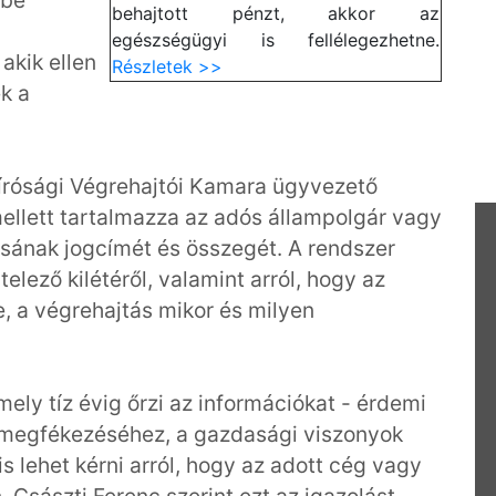
gbe
behajtott pénzt, akkor az
egészségügyi is fellélegezhetne.
akik ellen
Részletek >>
k a
Bírósági Végrehajtói Kamara ügyvezető
mellett tartalmazza az adós állampolgár vagy
ásának jogcímét és összegét. A rendszer
elező kilétéről, valamint arról, hogy az
le, a végrehajtás mikor és milyen
mely tíz évig őrzi az információkat - érdemi
s megfékezéséhez, a gazdasági viszonyok
is lehet kérni arról, hogy az adott cég vagy