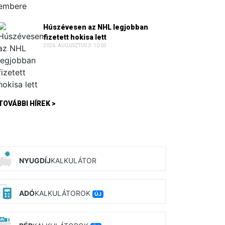
Húszévesen az NHL legjobban
fizetett hokisa lett
2026. AUGUSZTUS 3. 10:03
TOVÁBBI HÍREK >
NYUGDÍJ
KALKULÁTOR
ADÓ
KALKULÁTOROK
ÚJ