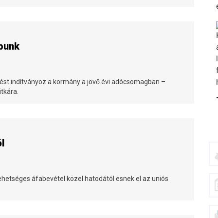
punk
ést indítványoz a kormány a jövő évi adócsomagban –
tkára.
l
lehetséges áfabevétel közel hatodától esnek el az uniós