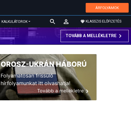
ÁRFOLYAMOK
KLASSZIS ELŐFIZETÉS
KALKULÁTOROK
TOVÁBB A MELLÉKLETRE
OROSZ-UKRÁN HÁBORÚ
Folyamatosan frissülő
hírfolyamunkat itt olvashatja!
Tovább a mellékletre