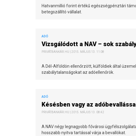
Hatvanmillió forint értékű egészségpénztári támo
betegszállító vállalat.
ADÓ
Vizsgálódott a NAV – sok szabály
PRIVÁTBANKÁR.HU | 2015. MÁJUS 13. 11:08
A Dél-Alföldön ellenőrzött, külföldiek által üzem
szabálytalanságokat az adóellenőrök.
ADÓ
Késésben vagy az adóbevallással?
PRIVÁTBANKÁR.HU | 2015. MÁJUS 13. 08:42
A NAV négy legnagyobb fővárosi ügyfélszolgála
hosszabb nyitva tartással várja a bevallókat.