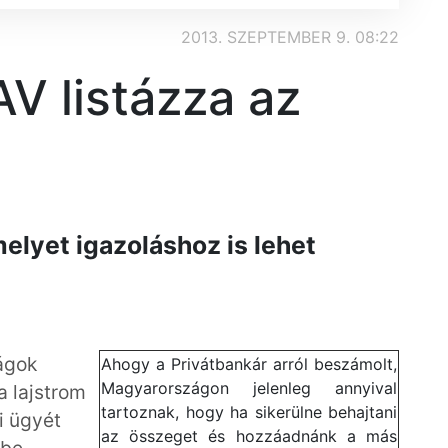
2013. SZEPTEMBER 9. 08:22
V listázza az
melyet igazoláshoz is lehet
ságok
Ahogy a Privátbankár arról beszámolt,
Magyarországon jelenleg annyival
a lajstrom
tartoznak, hogy ha sikerülne behajtani
i ügyét
az összeget és hozzáadnánk a más