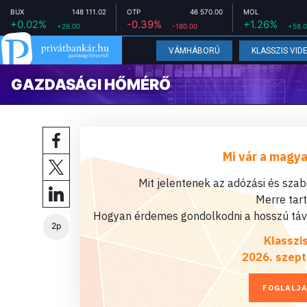
BUX
148 111.02
OTP
46 570.00
MOL
+0.02%
-0.39%
+1.26%
+26.00
-180.00
+58.
VÁMHÁBORÚ
KLASSZIS VID
GAZDASÁGI HŐMÉRŐ
Mi vár a magya
Mit jelentenek az adózási és sza
Merre tar
Hogyan érdemes gondolkodni a hosszú távú
2p
Klasszi
2026. szept
FOGLALJA