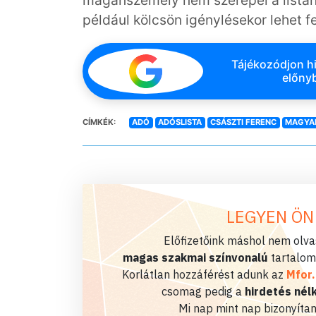
magánszemély nem szerepel a listán. 
például kölcsön igénylésekor lehet fe
Tájékozódjon hi
előnyb
CÍMKÉK:
ADÓ
ADÓSLISTA
CSÁSZTI FERENC
MAGYAR
LEGYEN ÖN
Előfizetőink máshol nem olvas
magas szakmai színvonalú
tartalom
Korlátlan hozzáférést adunk az
Mfor
csomag pedig a
hirdetés nélk
Mi nap mint nap bizonyítan