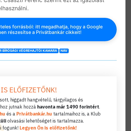
Császti Ferenc szerint ezt az igazolást
lhasználni.
teles forrásból: itt megadhatja, hogy a Google
en részesítse a Privátbankár cikkeit!
 BÍRÓSÁGI VÉGREHAJTÓI KAMARA
NAV
 IS ELŐFIZETŐNK!
ott, higgadt hangvételű, tárgyilagos és
hoz jutnak hozzá
havonta már 1490 forintért
.
.hu
és a
Privátbankár.hu
tartalmaihoz is, a Klub
üli
olvasási lehetőséget is tartalmazza.
i fogunk!
Legyen Ön is előfizetőnk!