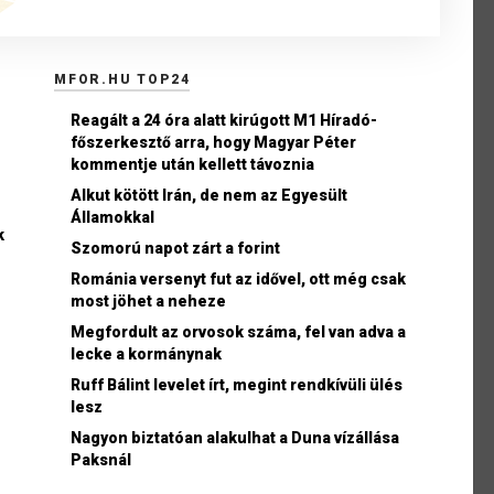
MFOR.HU TOP24
Reagált a 24 óra alatt kirúgott M1 Híradó-
főszerkesztő arra, hogy Magyar Péter
kommentje után kellett távoznia
Alkut kötött Irán, de nem az Egyesült
Államokkal
k
Szomorú napot zárt a forint
Románia versenyt fut az idővel, ott még csak
most jöhet a neheze
Megfordult az orvosok száma, fel van adva a
lecke a kormánynak
Ruff Bálint levelet írt, megint rendkívüli ülés
lesz
Nagyon biztatóan alakulhat a Duna vízállása
Paksnál