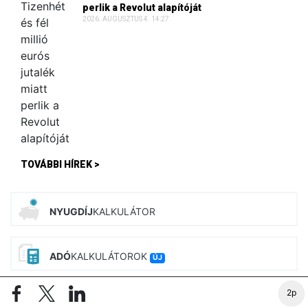
perlik a Revolut alapítóját
2026. AUGUSZTUS 4. 14:27
TOVÁBBI HÍREK >
NYUGDÍJ
KALKULÁTOR
ADÓ
KALKULÁTOROK
ÚJ
2p
BÉR
KALKULÁTOROK
ÚJ