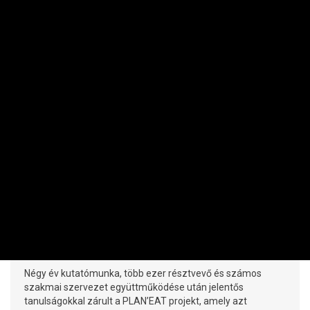
AGRÁR
Radikális diéta nélkül is ehetünk
egészségesebben – fontos kutatás
zárult le
PRIVÁTBANKÁR.HU | 2026. JÚNIUS 25. 13:25
Négy év kutatómunka, több ezer résztvevő és számos
szakmai szervezet együttműködése után jelentős
tanulságokkal zárult a PLAN’EAT projekt, amely azt