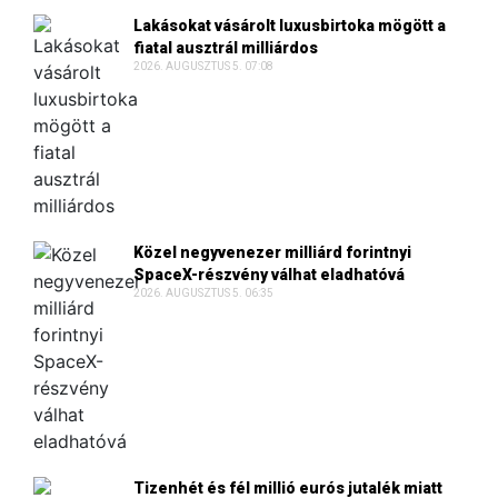
Lakásokat vásárolt luxusbirtoka mögött a
fiatal ausztrál milliárdos
2026. AUGUSZTUS 5. 07:08
Közel negyvenezer milliárd forintnyi
SpaceX-részvény válhat eladhatóvá
2026. AUGUSZTUS 5. 06:35
Tizenhét és fél millió eurós jutalék miatt