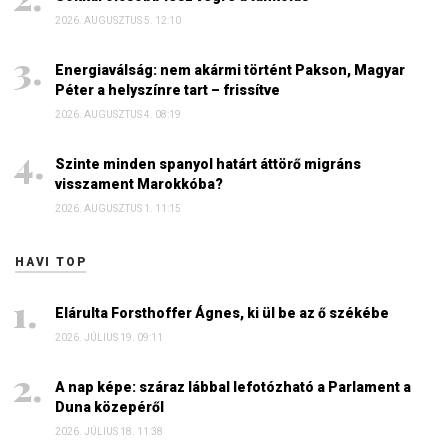
2026. AUGUSZTUS 5. 12:10
Energiaválság: nem akármi történt Pakson, Magyar
Péter a helyszínre tart – frissítve
2026. AUGUSZTUS 4. 08:19
Szinte minden spanyol határt áttörő migráns
visszament Marokkóba?
2026. AUGUSZTUS 1. 11:15
HAVI TOP
Elárulta Forsthoffer Ágnes, ki ül be az ő székébe
2026. JÚLIUS 19. 09:11
A nap képe: száraz lábbal lefotózható a Parlament a
Duna közepéről
2026. JÚLIUS 18. 11:38