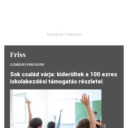
Árfolyamok: TradingView
Friss
SZEMÉLYES PÉNZÜGYEK
Sok család várja: kiderültek a 100 ezres
iskolakezdési támogatás részletei
Új