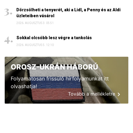
Dörzsölheti a tenyerét, aki a Lidl, a Penny és az Aldi
üzleteiben vásárol
2026. AUGUSZTUS 3. 05:51
Sokkal olcsóbb lesz végre a tankolás
2026. AUGUSZTUS 5. 12:10
OROSZ-UKRÁN HÁBORÚ
Folyamatosan frissülő hírfolyamunkat itt
olvashatja!
Tovább a mellékletre