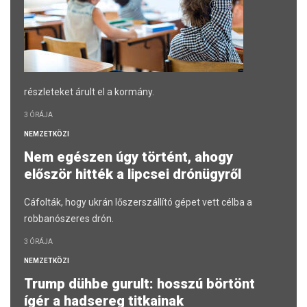
részleteket árult el a kormány.
3 ÓRÁJA
NEMZETKÖZI
Nem egészen úgy történt, ahogy
először hitték a lipcsei drónügyről
Cáfolták, hogy ukrán lőszerszállító gépet vett célba a
robbanószeres drón.
3 ÓRÁJA
NEMZETKÖZI
Trump dühbe gurult: hosszú börtönt
ígér a hadsereg titkainak