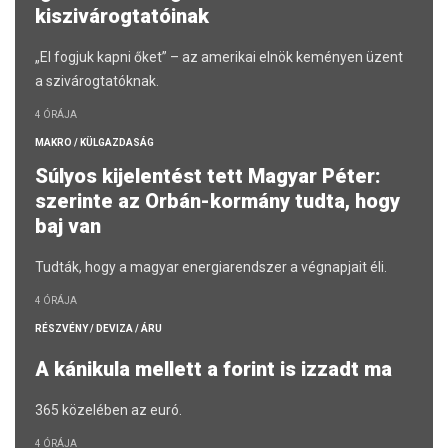
kiszivárogtatóinak
„El fogjuk kapni őket” – az amerikai elnök keményen üzent
a szivárogtatóknak.
4 ÓRÁJA
MAKRO / KÜLGAZDASÁG
Súlyos kijelentést tett Magyar Péter:
szerinte az Orbán-kormány tudta, hogy
baj van
Tudták, hogy a magyar energiarendszer a végnapjait éli.
4 ÓRÁJA
RÉSZVÉNY / DEVIZA / ÁRU
A kánikula mellett a forint is izzadt ma
365 közelében az euró.
4 ÓRÁJA