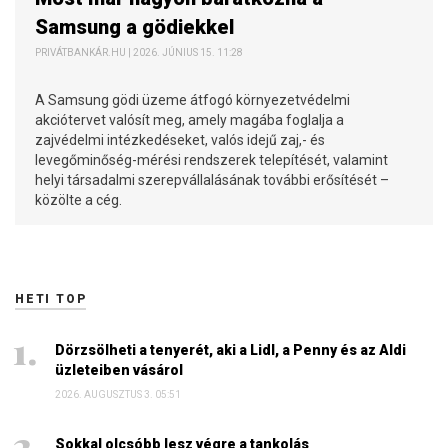
Samsung a gödiekkel
PRIVÁTBANKÁR.HU | 2026. JÚNIUS 15. 11:28
A Samsung gödi üzeme átfogó környezetvédelmi
akciótervet valósít meg, amely magába foglalja a
zajvédelmi intézkedéseket, valós idejű zaj,- és
levegőminőség-mérési rendszerek telepítését, valamint
helyi társadalmi szerepvállalásának további erősítését –
közölte a cég.
HETI TOP
Dörzsölheti a tenyerét, aki a Lidl, a Penny és az Aldi
üzleteiben vásárol
2026. AUGUSZTUS 3. 05:51
Sokkal olcsóbb lesz végre a tankolás