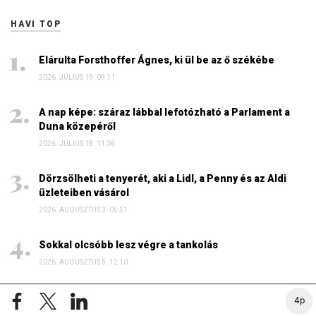
HAVI TOP
Elárulta Forsthoffer Ágnes, ki ül be az ő székébe
2026. JÚLIUS 19. 09:11
A nap képe: száraz lábbal lefotózható a Parlament a
Duna közepéről
2026. JÚLIUS 18. 11:38
Dörzsölheti a tenyerét, aki a Lidl, a Penny és az Aldi
üzleteiben vásárol
2026. AUGUSZTUS 3. 05:51
Sokkal olcsóbb lesz végre a tankolás
2026. AUGUSZTUS 5. 12:10
4p
OROSZ-UKRÁN HÁBORÚ