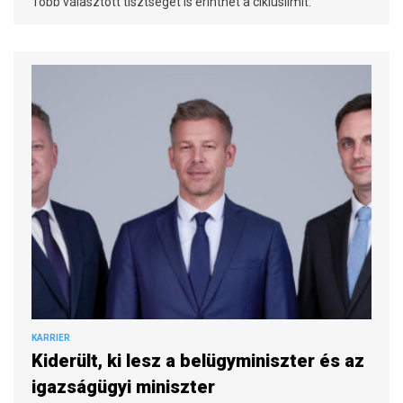
Több választott tisztséget is érinthet a cikluslimit.
KARRIER
Kiderült, ki lesz a belügyminiszter és az
igazságügyi miniszter