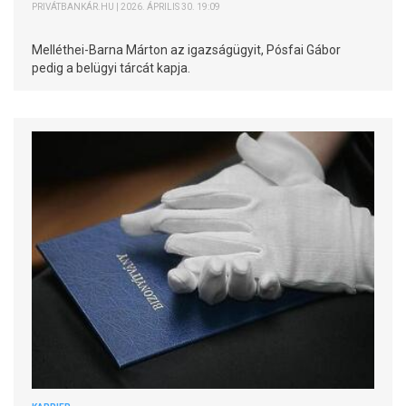
PRIVÁTBANKÁR.HU | 2026. ÁPRILIS 30. 19:09
Melléthei-Barna Márton az igazságügyit, Pósfai Gábor
pedig a belügyi tárcát kapja.