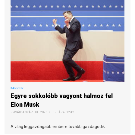
KARRIER
Egyre sokkolóbb vagyont halmoz fel
Elon Musk
PRIVÁTBANKÁR.HU | 2026. FEBRUÁR 4. 12:42
A világ leggazdagabb embere tovább gazdagodik.