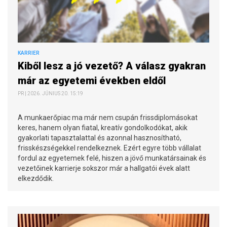
KARRIER
Kiből lesz a jó vezető? A válasz gyakran
már az egyetemi években eldől
PR | 2026. JÚNIUS 20. 15:19
A munkaerőpiac ma már nem csupán frissdiplomásokat
keres, hanem olyan fiatal, kreatív gondolkodókat, akik
gyakorlati tapasztalattal és azonnal hasznosítható,
frisskészségekkel rendelkeznek. Ezért egyre több vállalat
fordul az egyetemek felé, hiszen a jövő munkatársainak és
vezetőinek karrierje sokszor már a hallgatói évek alatt
elkezdődik.