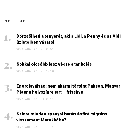
HETI TOP
Dörzsölheti a tenyerét, aki a Lidl, a Penny és az Aldi
üzleteiben vásárol
2026. AUGUSZTUS 3. 05:51
Sokkal olcsóbb lesz végre a tankolás
2026. AUGUSZTUS 5. 12:10
Energiaválság: nem akármi történt Pakson, Magyar
Péter a helyszínre tart – frissítve
2026. AUGUSZTUS 4. 08:19
Szinte minden spanyol határt áttörő migráns
visszament Marokkóba?
2026. AUGUSZTUS 1. 11:15