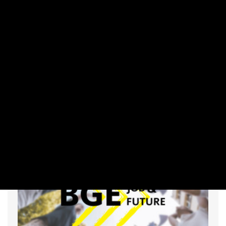
Csoportos létszámleépítést jelentett
be a Richter
PRIVÁTBANKÁR.HU | 2026. JÚNIUS 29. 11:14
Már a gyógyszercégeknek sem megy annyira fényesen. A
Richter a csoportos létszámcsökkentéssel kapcsolatos
szándékát Budapest Főváros Kormányhivatala részére is
jelezte.