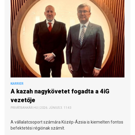
KARRIER
A kazah nagykövetet fogadta a 4iG
vezetője
PRIVÁTBANKÁR.HU | 2026. JÚNIUS 3. 11:43
A vállalatcsoport számára Közép-Ázsia is kiemelten fontos
befektetési régiónak számít.