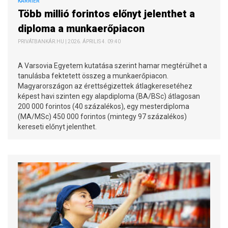
KARRIER
Több millió forintos előnyt jelenthet a
diploma a munkaerőpiacon
PRIVÁTBANKÁR.HU | 2026. ÁPRILIS 4. 09:40
A Varsovia Egyetem kutatása szerint hamar megtérülhet a
tanulásba fektetett összeg a munkaerőpiacon.
Magyarországon az érettségizettek átlagkeresetéhez
képest havi szinten egy alapdiploma (BA/BSc) átlagosan
200 000 forintos (40 százalékos), egy mesterdiploma
(MA/MSc) 450 000 forintos (mintegy 97 százalékos)
kereseti előnyt jelenthet.