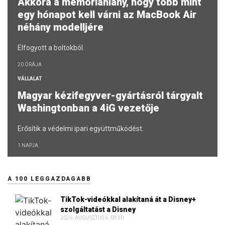
Akkora a memóriahiány, hogy több mint
egy hónapot kell várni az MacBook Air
néhány modelljére
Elfogyott a boltokból.
20 ÓRÁJA
VÁLLALAT
Magyar kézifegyver-gyártásról tárgyalt
Washingtonban a 4iG vezetője
Erősítik a védelmi ipari együttműködést.
1 NAPJA
A 100 LEGGAZDAGABB
TikTok-videókkal alakítaná át a Disney+
szolgáltatást a Disney
2026. AUGUSZTUS 6. 09:30