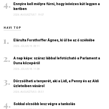
Ennyire kell mélyre fúrni, hogy ivóvizes kút legyen a
kertben
2026. AUGUSZTUS 7. 19:07
HAVI TOP
Elárulta Forsthoffer Ágnes, ki ül be az ő székébe
2026. JÚLIUS 19. 09:11
A nap képe: száraz lábbal lefotózható a Parlament a
Duna közepéről
2026. JÚLIUS 18. 11:38
Dörzsölheti a tenyerét, aki a Lidl, a Penny és az Aldi
üzleteiben vásárol
2026. AUGUSZTUS 3. 05:51
Sokkal olcsóbb lesz végre a tankolás