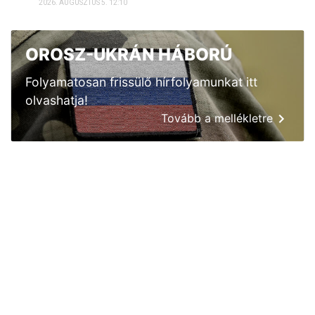
2026. AUGUSZTUS 5. 12:10
OROSZ-UKRÁN HÁBORÚ
Folyamatosan frissülő hírfolyamunkat itt
olvashatja!
Tovább a mellékletre