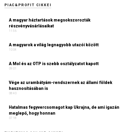
PIAC&PROFIT CIKKEI
A magyar háztartások megsokszorozták
részvényvásárlásaikat
11:56
A magyarok a világ legnagyobb utazói között
10:04
A Mol és az OTP is szebb osztályzatot kapott
09:01
Vége az urambátyám-rendszernek az állami földek
hasznosításában is
08:40
Hatalmas fegyvercsomagot kap Ukrajna, de ami igazán
meglepő, hogy honnan
07:18