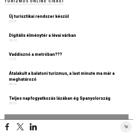
TURIZMUS ONLINE CIKKEI
Új turisztikai rendszer készül
06:35
Digitális élménytér a lévai várban
18:10
Vaddisznó a metróban???
17:37
Átalakult a balatoni turizmus, a last minute ma már a
meghatározó
09:36
Teljes napfogyatkozás lázában ég Spanyolország
09:22
1p