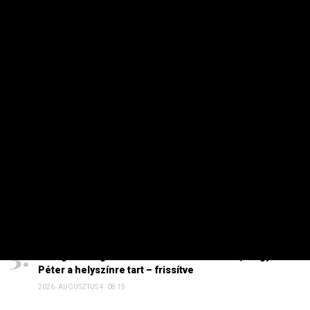
PRIVÁTBANKÁR.HU | 2025. SZEPTEMBER 1. 14:05
Szeptember elseje egy új pályázatot is hozott.
HETI TOP
Dörzsölheti a tenyerét, aki a Lidl, a Penny és az Aldi
üzleteiben vásárol
2026. AUGUSZTUS 3. 05:51
Sokkal olcsóbb lesz végre a tankolás
2026. AUGUSZTUS 5. 12:10
Energiaválság: nem akármi történt Pakson, Magyar
Péter a helyszínre tart – frissítve
2026. AUGUSZTUS 4. 08:19