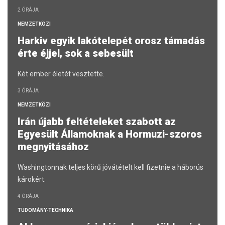
2 ÓRÁJA
NEMZETKÖZI
Harkiv egyik lakótelepét orosz támadás
érte éjjel, sok a sebesült
Két ember életét vesztette.
3 ÓRÁJA
NEMZETKÖZI
Irán újabb feltételeket szabott az
Egyesült Államoknak a Hormuzi-szoros
megnyitásához
Washingtonnak teljes körű jóvátételt kell fizetnie a háborús
károkért.
4 ÓRÁJA
TUDOMÁNY-TECHNIKA