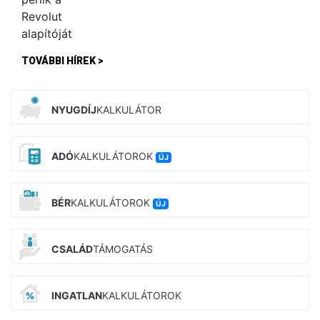
TOVÁBBI HÍREK >
NYUGDÍJ
KALKULÁTOR
ADÓ
KALKULÁTOROK
ÚJ
BÉR
KALKULÁTOROK
ÚJ
CSALÁD
TÁMOGATÁS
INGATLAN
KALKULÁTOROK