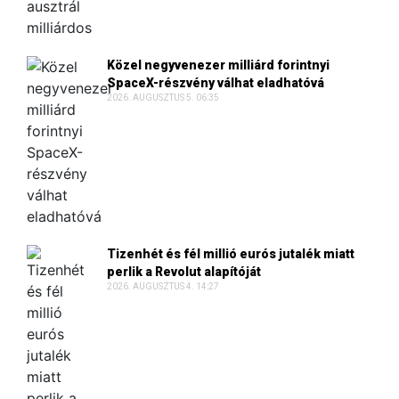
Közel negyvenezer milliárd forintnyi
SpaceX-részvény válhat eladhatóvá
2026. AUGUSZTUS 5. 06:35
Tizenhét és fél millió eurós jutalék miatt
perlik a Revolut alapítóját
2026. AUGUSZTUS 4. 14:27