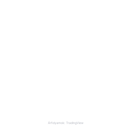
Árfolyamok: TradingView