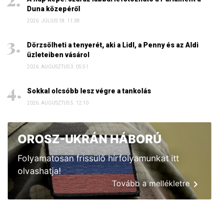
Duna közepéről
2026. JÚLIUS 18. 11:38
Dörzsölheti a tenyerét, aki a Lidl, a Penny és az Aldi
üzleteiben vásárol
2026. AUGUSZTUS 3. 05:51
Sokkal olcsóbb lesz végre a tankolás
2026. AUGUSZTUS 5. 12:10
OROSZ-UKRÁN HÁBORÚ
Folyamatosan frissülő hírfolyamunkat itt
olvashatja!
Tovább a mellékletre