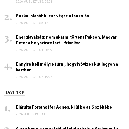
2026. AUGUSZTUS 3. 05:51
Sokkal olcsóbb lesz végre a tankolás
2026. AUGUSZTUS 5. 12:10
Energiaválság: nem akármi történt Pakson, Magyar
Péter a helyszínre tart – frissítve
2026. AUGUSZTUS 4. 08:19
Ennyire kell mélyre fúrni, hogy ivóvizes kút legyen a
kertben
2026. AUGUSZTUS 7. 19:07
HAVI TOP
Elárulta Forsthoffer Ágnes, ki ül be az ő székébe
2026. JÚLIUS 19. 09:11
A nap képe: száraz lábbal lefotózható a Parlament a