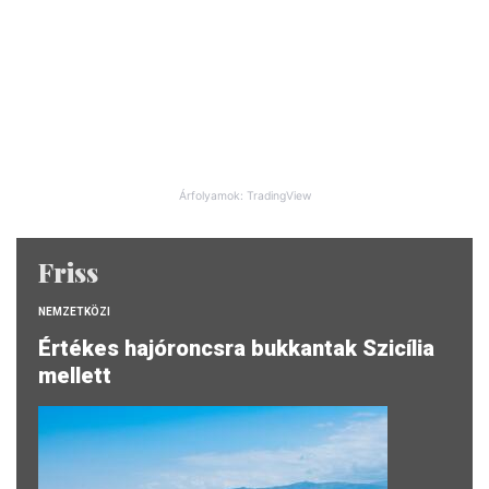
Árfolyamok: TradingView
Friss
NEMZETKÖZI
Értékes hajóroncsra bukkantak Szicília
mellett