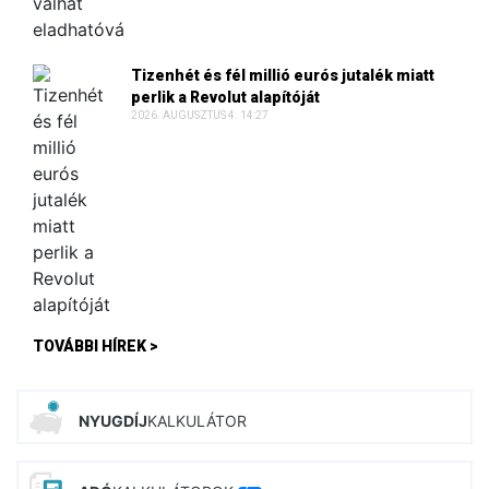
Tizenhét és fél millió eurós jutalék miatt
perlik a Revolut alapítóját
2026. AUGUSZTUS 4. 14:27
TOVÁBBI HÍREK >
NYUGDÍJ
KALKULÁTOR