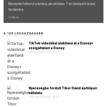
Mindenki felkerül a listára, aki október 7-én belépett Izrael
területére.
3 ÓRÁJA
A 100 LEGGAZDAGABB
TikTok-videókkal alakítaná át a Disney+
szolgáltatást a Disney
2026. AUGUSZTUS 6. 09:30
Nyereségbe fordult Tibor Dávid építőipari
vállalata
2026. AUGUSZTUS 6. 08:19