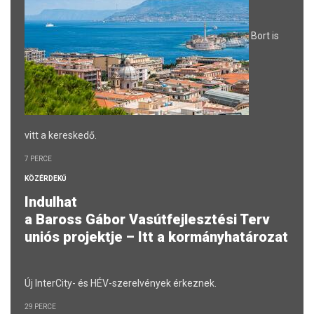
Bort is
vitt a kereskedő.
7 PERCE
KÖZÉRDEKŰ
Indulhat
a Baross Gábor Vasútfejlesztési Terv
uniós projektje – Itt a kormányhatározat
Új InterCity- és HÉV-szerelvények érkeznek.
29 PERCE