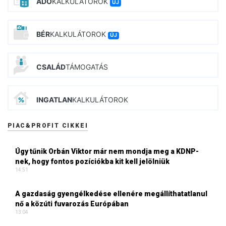
ADÓ
KALKULÁTOROK
ÚJ
BÉR
KALKULÁTOROK
ÚJ
CSALÁD
TÁMOGATÁS
INGATLAN
KALKULÁTOROK
PIAC&PROFIT CIKKEI
Úgy tűnik Orbán Viktor már nem mondja meg a KDNP-
nek, hogy fontos pozíciókba kit kell jelölniük
14:51
A gazdaság gyengélkedése ellenére megállíthatatlanul
nő a közúti fuvarozás Európában
13:04