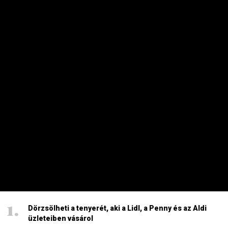
KKV
Indul a pénzeső – tarthatják a markukat
a cégek
PRIVÁTBANKÁR.HU | 2025. SZEPTEMBER 1. 14:05
Szeptember elseje egy új pályázatot is hozott.
HETI TOP
Dörzsölheti a tenyerét, aki a Lidl, a Penny és az Aldi
üzleteiben vásárol