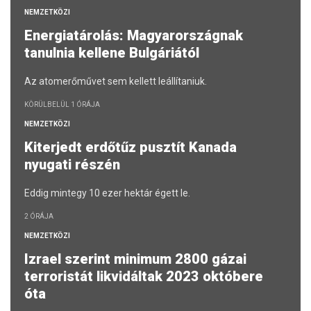
NEMZETKÖZI
Energiatárolás: Magyarországnak
tanulnia kellene Bulgáriától
Az atomerőművet sem kellett leállítaniuk.
KÖRÜLBELÜL 1 ÓRÁJA
NEMZETKÖZI
Kiterjedt erdőtűz pusztít Kanada
nyugati részén
Eddig mintegy 10 ezer hektár égett le.
2 ÓRÁJA
NEMZETKÖZI
Izrael szerint minimum 2800 gázai
terroristát likvidáltak 2023 októbere
óta