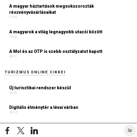
A magyar háztartások megsokszorozták
részvényvásárlásaikat
11:56
A magyarok a világ legnagyobb utazói között
10:04
A Mol és az OTP is szebb osztályzatot kapott
09:01
TURIZMUS ONLINE CIKKEI
Új turisztikai rendszer készül
06:35
Digitális élménytér a lévai várban
18:10
Vaddisznó a metróban???
2p
17:37