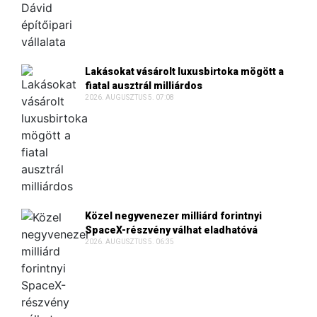
Lakásokat vásárolt luxusbirtoka mögött a
fiatal ausztrál milliárdos
2026. AUGUSZTUS 5. 07:08
Közel negyvenezer milliárd forintnyi
SpaceX-részvény válhat eladhatóvá
2026. AUGUSZTUS 5. 06:35