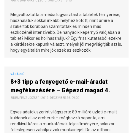
PRIVÁTBANKÁR.HU | 2013. JANUÁR 8. 18:15
Megváltoztatta a médiafogyasztást a tabletek térnyerése,
használatuk sokkal inkább helyhez kötött, mint amire a
szakértők korábban számítottak és minden más
eszközénél intenzívebb. De hanyadik képernyő valójában a
tablet? Mikor és hol használjuk? Egy friss kutatásból ezekre
a kérdésekre kapunk választ, melyek jól megvilágítják azt is,
hogy egyáltalán mire jók ezek az eszközök.
VÁSÁRLÓ
8+3 tipp a fenyegető e-mail-áradat
megfékezésére – Gépezd magad 4.
EIDENPENZ JÓZSEF | 2012. DECEMBER 26. 09:00
Egyes adatok szerint világszerte 89 milliárd üzleti e-mailt
küldenek el az emberek – méghozzá naponta, ami
rendkívül káros a munkatársak teljesítményére, sokszor
feleslegesen zabálja azok munkaidejét. De az otthoni