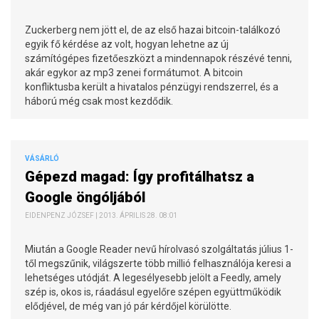
Zuckerberg nem jött el, de az első hazai bitcoin-találkozó
egyik fő kérdése az volt, hogyan lehetne az új
számítógépes fizetőeszközt a mindennapok részévé tenni,
akár egykor az mp3 zenei formátumot. A bitcoin
konfliktusba került a hivatalos pénzügyi rendszerrel, és a
háború még csak most kezdődik.
VÁSÁRLÓ
Gépezd magad: Így profitálhatsz a
Google öngóljából
EIDENPENZ JÓZSEF | 2013. ÁPRILIS 28. 08:01
Miután a Google Reader nevű hírolvasó szolgáltatás július 1-
től megszűnik, világszerte több millió felhasználója keresi a
lehetséges utódját. A legesélyesebb jelölt a Feedly, amely
szép is, okos is, ráadásul egyelőre szépen együttműködik
elődjével, de még van jó pár kérdőjel körülötte.