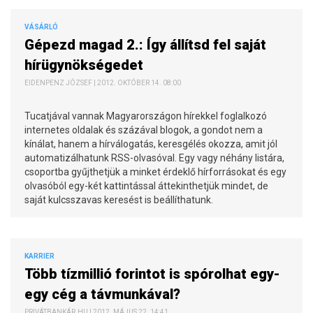
VÁSÁRLÓ
Gépezd magad 2.: Így állítsd fel saját
hírügynökségedet
EIDENPENZ JÓZSEF | 2012. OKTÓBER 14. 08:00
Tucatjával vannak Magyarországon hírekkel foglalkozó
internetes oldalak és százával blogok, a gondot nem a
kínálat, hanem a hírválogatás, keresgélés okozza, amit jól
automatizálhatunk RSS-olvasóval. Egy vagy néhány listára,
csoportba gyűjthetjük a minket érdeklő hírforrásokat és egy
olvasóból egy-két kattintással áttekinthetjük mindet, de
saját kulcsszavas keresést is beállíthatunk.
KARRIER
Több tízmillió forintot is spórolhat egy-
egy cég a távmunkával?
PRIVÁTBANKÁR.HU | 2012. MÁJUS 22. 14:41