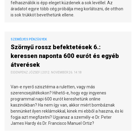
felhasználók is épp eleget küzdenek a sok levéllel. Az
áradatot egyre több cég próbálja meg korlátozni, de otthon
is sok trükköt bevethetünk ellene.
SZEMÉLYES PÉNZÜGYEK
Szörnyű rossz befektetések 6.:
keressen naponta 600 eurót és egyéb
átverések
EIDENPENZ JÓZSEF | 2012. NOVEMBER 26. 14:18
Van-e nyerő szisztéma a ruletten, vagy más
szerencsejátékokon? Hihető-e, hogy egy ingyenes
programmal napi 600 eurót kereshetünk online
kaszinókban? Ha nem így van, akkor miért bombáznak
bennünket ilyen reklámokkal, kinek mi ebből a haszna, és ki
fogja azt megfizetni? Ugyanaz a személy-e Dr. Peter
James Hardy és Dr. Francisco Manuel Ortiz?