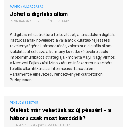
MAKRO / KÜLGAZDASÁG
Jöhet a digitális állam
PRIVÁTBANKÁR.HU | 2013. JÚNIUS 13. 13:42
A digitális infrastruktúra fejlesztését, a társadalom digitális
írástudásának növelését, a vállalatok kutatás-fejlesztési
tevékenységének támogatását, valamint a digitális állam
kialakítását célozza a kormány következő évekre szóló
infokommunikácós stratégiája - mondta Vályi-Nagy Vilmos,
a Nemzeti Fejlesztési Minisztérium infokommunikációért
felelős államtitkára az Információs Társadalom
Parlamentje elnevezésű rendezvényen csütörtökön
Budapesten.
PÉNZÜGYI SZEKTOR
Ölelést már vehetünk az új pénzért - a
háború csak most kezdődik?
EIDENPENZ JÓZSEF | 2013. MÁJUS 31. 11:47