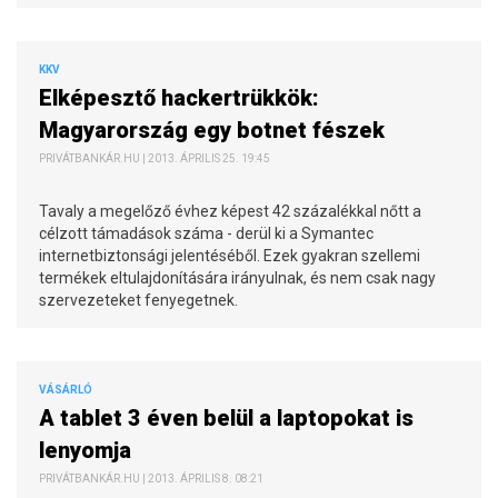
KKV
Elképesztő hackertrükkök:
Magyarország egy botnet fészek
PRIVÁTBANKÁR.HU | 2013. ÁPRILIS 25. 19:45
Tavaly a megelőző évhez képest 42 százalékkal nőtt a
célzott támadások száma - derül ki a Symantec
internetbiztonsági jelentéséből. Ezek gyakran szellemi
termékek eltulajdonítására irányulnak, és nem csak nagy
szervezeteket fenyegetnek.
VÁSÁRLÓ
A tablet 3 éven belül a laptopokat is
lenyomja
PRIVÁTBANKÁR.HU | 2013. ÁPRILIS 8. 08:21