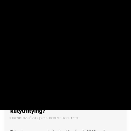
KKV
Saját figuráira épülő tabletet dob piacra
a DreamWorks
PRIVÁTBANKÁR.HU | 2014. JANUÁR 3. 15:05
A táblagép elsősorban gyerekeknek készül, de lesz rajta
"szülő üzemmód" is. Tavasszal kezdik forgalmazni.
DEVIZA / ÁRU
Mi a kedvenc pénznemed? Szexérme,
hobónikkel, popsicoin vagy
kutyufitying?
EIDENPENZ JÓZSEF | 2013. DECEMBER 31. 17:03