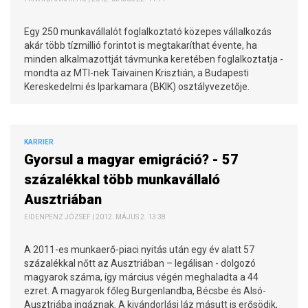
Egy 250 munkavállalót foglalkoztató közepes vállalkozás
akár több tízmillió forintot is megtakaríthat évente, ha
minden alkalmazottját távmunka keretében foglalkoztatja -
mondta az MTI-nek Taivainen Krisztián, a Budapesti
Kereskedelmi és Iparkamara (BKIK) osztályvezetője.
KARRIER
Gyorsul a magyar emigráció? - 57
százalékkal több munkavállaló
Ausztriában
EIDENPENZ JÓZSEF | 2012. MÁJUS 2. 13:38
A 2011-es munkaerő-piaci nyitás után egy év alatt 57
százalékkal nőtt az Ausztriában – legálisan - dolgozó
magyarok száma, így március végén meghaladta a 44
ezret. A magyarok főleg Burgenlandba, Bécsbe és Alsó-
Ausztriába ingáznak. A kivándorlási láz másutt is erősödik,