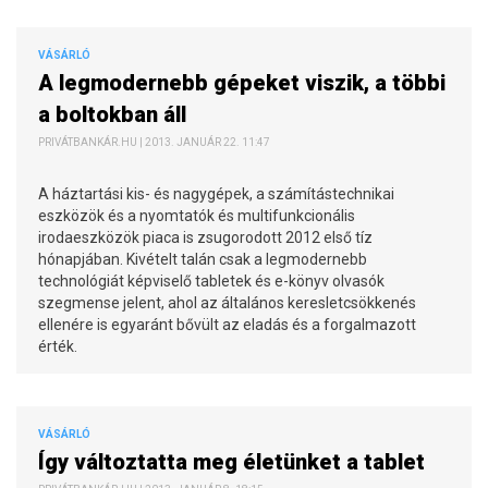
VÁSÁRLÓ
A legmodernebb gépeket viszik, a többi
a boltokban áll
PRIVÁTBANKÁR.HU | 2013. JANUÁR 22. 11:47
A háztartási kis- és nagygépek, a számítástechnikai
eszközök és a nyomtatók és multifunkcionális
irodaeszközök piaca is zsugorodott 2012 első tíz
hónapjában. Kivételt talán csak a legmodernebb
technológiát képviselő tabletek és e-könyv olvasók
szegmense jelent, ahol az általános keresletcsökkenés
ellenére is egyaránt bővült az eladás és a forgalmazott
érték.
VÁSÁRLÓ
Így változtatta meg életünket a tablet