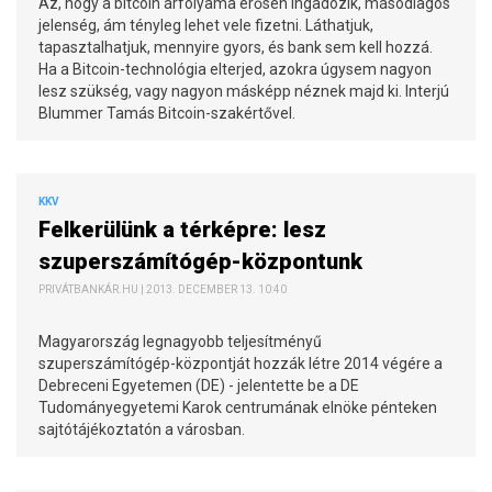
Az, hogy a bitcoin árfolyama erősen ingadozik, másodlagos
jelenség, ám tényleg lehet vele fizetni. Láthatjuk,
tapasztalhatjuk, mennyire gyors, és bank sem kell hozzá.
Ha a Bitcoin-technológia elterjed, azokra úgysem nagyon
lesz szükség, vagy nagyon másképp néznek majd ki. Interjú
Blummer Tamás Bitcoin-szakértővel.
KKV
Felkerülünk a térképre: lesz
szuperszámítógép-központunk
PRIVÁTBANKÁR.HU | 2013. DECEMBER 13. 10:40
Magyarország legnagyobb teljesítményű
szuperszámítógép-központját hozzák létre 2014 végére a
Debreceni Egyetemen (DE) - jelentette be a DE
Tudományegyetemi Karok centrumának elnöke pénteken
sajtótájékoztatón a városban.