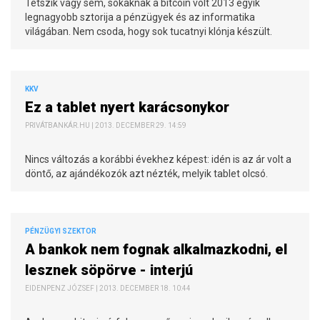
Tetszik vagy sem, sokaknak a bitcoin volt 2013 egyik
legnagyobb sztorija a pénzügyek és az informatika
világában. Nem csoda, hogy sok tucatnyi klónja készült.
KKV
Ez a tablet nyert karácsonykor
PRIVÁTBANKÁR.HU | 2013. DECEMBER 29. 14:59
Nincs változás a korábbi évekhez képest: idén is az ár volt a
döntő, az ajándékozók azt nézték, melyik tablet olcsó.
PÉNZÜGYI SZEKTOR
A bankok nem fognak alkalmazkodni, el
lesznek söpörve - interjú
EIDENPENZ JÓZSEF | 2013. DECEMBER 18. 10:44