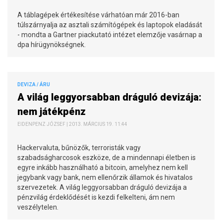
A táblagépek értékesítése várhatóan már 2016-ban
túlszárnyalja az asztali számítógépek és laptopok eladását
- mondta a Gartner piackutató intézet elemzője vasárnap a
dpa hírügynökségnek.
DEVIZA / ÁRU
A világ leggyorsabban dráguló devizája:
nem játékpénz
EIDENPENZ JÓZSEF | 2013. MÁRCIUS 19. 11:44
Hackervaluta, bűnözők, terroristák vagy
szabadságharcosok eszköze, de a mindennapi életben is
egyre inkább használható a bitcoin, amelyhez nem kell
jegybank vagy bank, nem ellenőrzik államok és hivatalos
szervezetek. A világ leggyorsabban dráguló devizája a
pénzvilág érdeklődését is kezdi felkelteni, ám nem
veszélytelen.