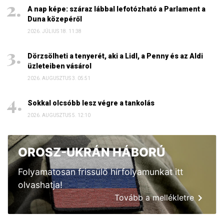
A nap képe: száraz lábbal lefotózható a Parlament a
Duna közepéről
2026. JÚLIUS 18. 11:38
Dörzsölheti a tenyerét, aki a Lidl, a Penny és az Aldi
üzleteiben vásárol
2026. AUGUSZTUS 3. 05:51
Sokkal olcsóbb lesz végre a tankolás
2026. AUGUSZTUS 5. 12:10
OROSZ-UKRÁN HÁBORÚ
Folyamatosan frissülő hírfolyamunkat itt
olvashatja!
Tovább a mellékletre