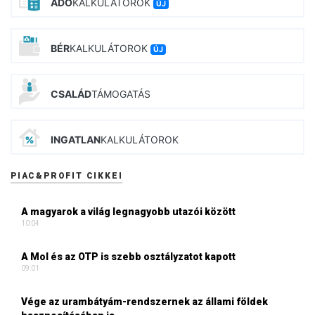
ADÓ
KALKULÁTOROK
ÚJ
BÉR
KALKULÁTOROK
ÚJ
CSALÁD
TÁMOGATÁS
INGATLAN
KALKULÁTOROK
PIAC&PROFIT CIKKEI
A magyarok a világ legnagyobb utazói között
10:04
A Mol és az OTP is szebb osztályzatot kapott
09:01
Vége az urambátyám-rendszernek az állami földek