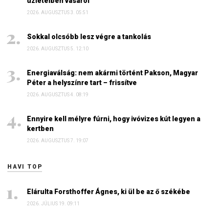
üzleteiben vásárol
2026. AUGUSZTUS 3. 05:51
Sokkal olcsóbb lesz végre a tankolás
2026. AUGUSZTUS 5. 12:10
Energiaválság: nem akármi történt Pakson, Magyar
Péter a helyszínre tart – frissítve
2026. AUGUSZTUS 4. 08:19
Ennyire kell mélyre fúrni, hogy ivóvizes kút legyen a
kertben
2026. AUGUSZTUS 7. 19:07
HAVI TOP
Elárulta Forsthoffer Ágnes, ki ül be az ő székébe
2026. JÚLIUS 19. 09:11