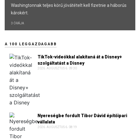
Washingtonnak teljes körű jóvátételt kell fizetnie a háborús
károkért.
3 ÓRÁJA
A 100 LEGGAZDAGABB
TikTok-videókkal alakítaná át a Disney+
szolgáltatást a Disney
2026. AUGUSZTUS 6. 09:30
Nyereségbe fordult Tibor Dávid építőipari
vállalata
2026. AUGUSZTUS 6. 08:19