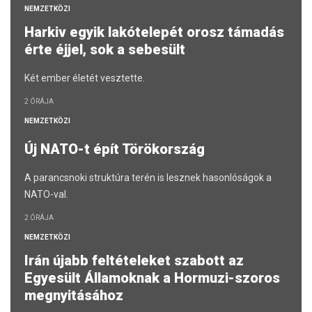
NEMZETKÖZI
Harkiv egyik lakótelepét orosz támadás
érte éjjel, sok a sebesült
Két ember életét vesztette.
2 ÓRÁJA
NEMZETKÖZI
Új NATO-t épít Törökország
A parancsnoki struktúra terén is lesznek hasonlóságok a
NATO-val.
2 ÓRÁJA
NEMZETKÖZI
Irán újabb feltételeket szabott az
Egyesült Államoknak a Hormuzi-szoros
megnyitásához