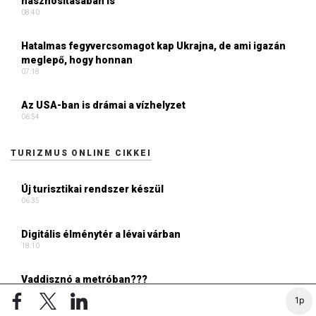
hasznosításában is
08:40
Hatalmas fegyvercsomagot kap Ukrajna, de ami igazán
meglepő, hogy honnan
07:18
Az USA-ban is drámai a vízhelyzet
06:54
TURIZMUS ONLINE CIKKEI
Új turisztikai rendszer készül
06:35
Digitális élménytér a lévai várban
18:10
Vaddisznó a metróban???
17:37
1p