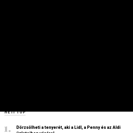
KKV
Indul a pénzeső – tarthatják a markukat
a cégek
PRIVÁTBANKÁR.HU | 2025. SZEPTEMBER 1. 14:05
Szeptember elseje egy új pályázatot is hozott.
HETI TOP
Dörzsölheti a tenyerét, aki a Lidl, a Penny és az Aldi