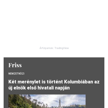
Árfolyamok: TradingView
Friss
NEMZETKÖZI
Két merénylet is történt Kolumbiában az
új elnök első hivatali napján