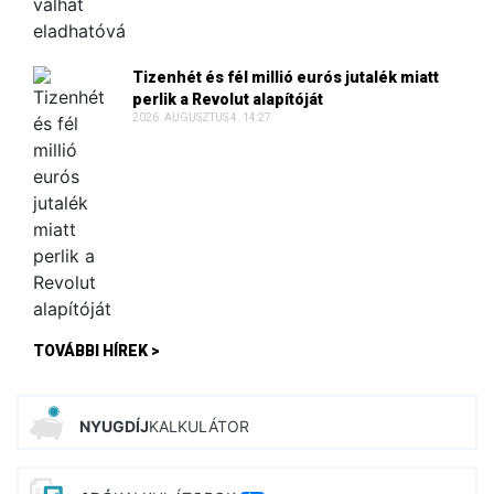
Tizenhét és fél millió eurós jutalék miatt
perlik a Revolut alapítóját
2026. AUGUSZTUS 4. 14:27
TOVÁBBI HÍREK >
NYUGDÍJ
KALKULÁTOR