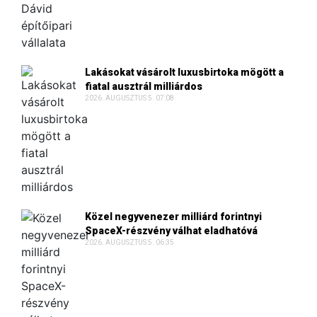
Lakásokat vásárolt luxusbirtoka mögött a
fiatal ausztrál milliárdos
2026. AUGUSZTUS 5. 07:08
Közel negyvenezer milliárd forintnyi
SpaceX-részvény válhat eladhatóvá
2026. AUGUSZTUS 5. 06:35