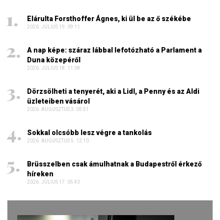
Elárulta Forsthoffer Ágnes, ki ül be az ő székébe
2026. JÚLIUS 19. 09:11
A nap képe: száraz lábbal lefotózható a Parlament a
Duna közepéről
2026. JÚLIUS 18. 11:38
Dörzsölheti a tenyerét, aki a Lidl, a Penny és az Aldi
üzleteiben vásárol
2026. AUGUSZTUS 3. 05:51
Sokkal olcsóbb lesz végre a tankolás
2026. AUGUSZTUS 5. 12:10
Brüsszelben csak ámulhatnak a Budapestről érkező
híreken
2026. JÚLIUS 17. 05:43