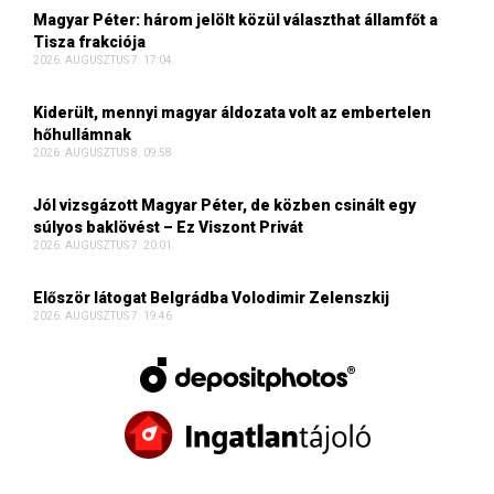
Magyar Péter: három jelölt közül választhat államfőt a
Tisza frakciója
2026. AUGUSZTUS 7. 17:04
Kiderült, mennyi magyar áldozata volt az embertelen
hőhullámnak
2026. AUGUSZTUS 8. 09:58
Jól vizsgázott Magyar Péter, de közben csinált egy
súlyos baklövést – Ez Viszont Privát
2026. AUGUSZTUS 7. 20:01
Először látogat Belgrádba Volodimir Zelenszkij
2026. AUGUSZTUS 7. 19:46