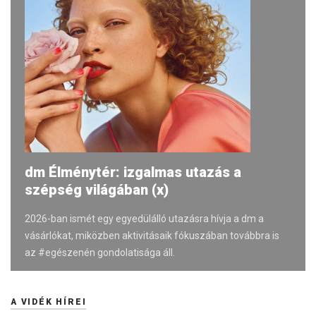
dm Élménytér: izgalmas utazás a
szépség világában (x)
2026-ban ismét egy egyedülálló utazásra hívja a dm a
vásárlókat, miközben aktivitásaik fókuszában továbbra is
az #egészenén gondolatisága áll.
A VIDÉK HÍREI