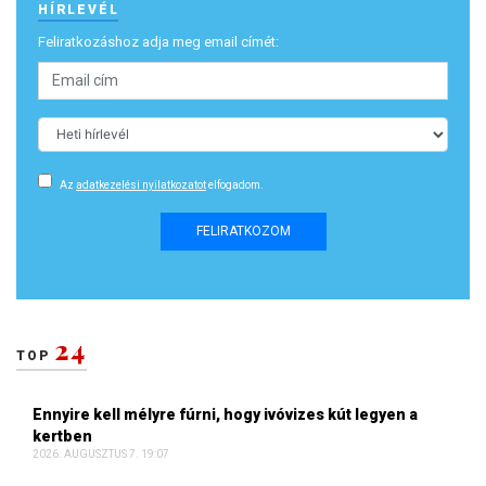
HÍRLEVÉL
Feliratkozáshoz adja meg email címét:
Az
adatkezelési nyilatkozatot
elfogadom.
FELIRATKOZOM
24
TOP
Ennyire kell mélyre fúrni, hogy ivóvizes kút legyen a
kertben
2026. AUGUSZTUS 7. 19:07