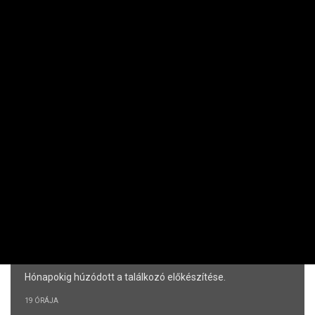
Kiderült, mennyi magyar áldozata volt az
embertelen hőhullámnak
Százas nagyságrend.
5 ÓRÁJA
RÉSZVÉNY / DEVIZA / ÁRU
Kitartott a techrészvények jó formája
New Yorkban
Ez az Nvidiának is köszönhető.
6 ÓRÁJA
NEMZETKÖZI
Először látogat Belgrádba Volodimir
Zelenszkij
Hónapokig húzódott a találkozó előkészítése.
19 ÓRÁJA