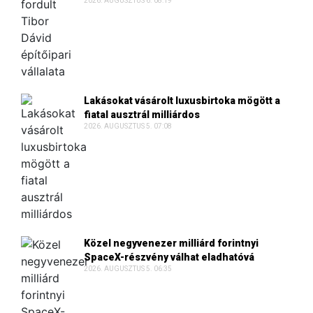
2026. AUGUSZTUS 6. 08:19
Lakásokat vásárolt luxusbirtoka mögött a
fiatal ausztrál milliárdos
2026. AUGUSZTUS 5. 07:08
Közel negyvenezer milliárd forintnyi
SpaceX-részvény válhat eladhatóvá
2026. AUGUSZTUS 5. 06:35