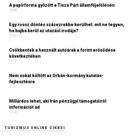
A papírforma győzött a Tisza Párt államfőjelölésén
13:48
Egy rossz döntés százezrekbe kerülhet: mit ne tegyen,
ha bajba kerül az utazási irodája?
11:57
Csökkentek a használt autóárak a forint erősödése
következtében
11:01
Nem sokat költött az Orbán-kormány kutatás-
fejlesztésre
10:37
Millárdos lehet, aki Irán pénzügyi támogatóiról
információt ad
10:04
TURIZMUS ONLINE CIKKEI