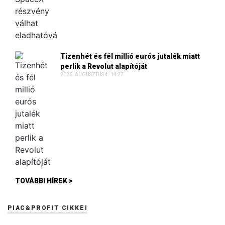
Tizenhét és fél millió eurós jutalék miatt
perlik a Revolut alapítóját
2026. AUGUSZTUS 4. 14:27
TOVÁBBI HÍREK >
PIAC&PROFIT CIKKEI