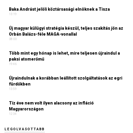
Baka Andrást jelöli köztársasági elnöknek a Tisza
13:19
Új magyar külügyi stratégia készül, teljes szakítás jön az
Orbán Balázs-féle MAGA-vonallal
08:00
Több mint egy hónap is lehet, mire teljesen újraindul a
paksi atomerőmű
19:46
Újraindulnak a korábban leállított szolgáltatások az egri
fürdőkben
13:59
Tíz éve nem volt ilyen alacsony az infláció
Magyarországon
12:34
LEGOLVASOTTABB