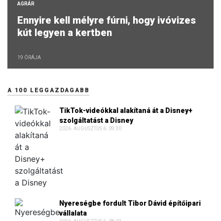
AGRÁR
Ennyire kell mélyre fúrni, hogy ivóvizes
kút legyen a kertben
19 ÓRÁJA
A 100 LEGGAZDAGABB
TikTok-videókkal alakítaná át a Disney+
szolgáltatást a Disney
2026. AUGUSZTUS 6. 09:30
Nyereségbe fordult Tibor Dávid építőipari
vállalata