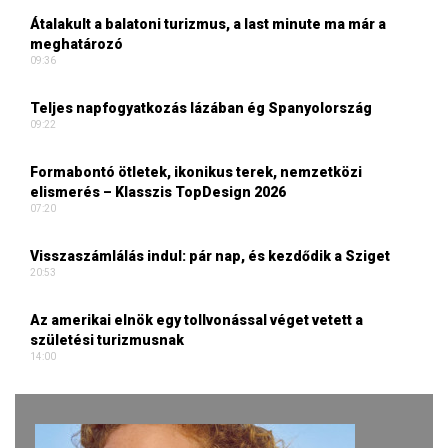
Átalakult a balatoni turizmus, a last minute ma már a
meghatározó
09:36
Teljes napfogyatkozás lázában ég Spanyolország
09:22
Formabontó ötletek, ikonikus terek, nemzetközi
elismerés – Klasszis TopDesign 2026
07:20
Visszaszámlálás indul: pár nap, és kezdődik a Sziget
20:53
Az amerikai elnök egy tollvonással véget vetett a
születési turizmusnak
14:00