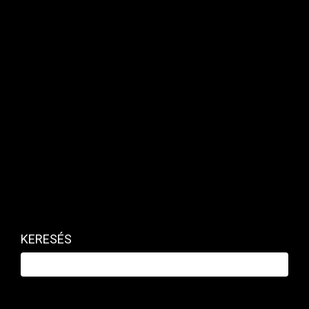
Zoltán szólalt fel
PRIVÁTBANKÁR.HU | 2026. MÁJUS 17. 10:53
Megszólalt az új szakminiszter egy komoly kérdésben.
KERESÉS
KÖZÉRDEKŰ
Magyar Péter is felszólal a Magyar