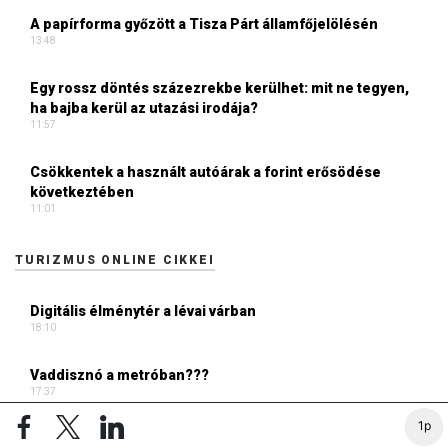
A papírforma győzött a Tisza Párt államfőjelölésén
13:48
Egy rossz döntés százezrekbe kerülhet: mit ne tegyen,
ha bajba kerül az utazási irodája?
11:57
Csökkentek a használt autóárak a forint erősödése
következtében
11:01
TURIZMUS ONLINE CIKKEI
Digitális élménytér a lévai várban
18:10
Vaddisznó a metróban???
17:37
1p
Átalakult a balatoni turizmus, a last minute ma már a