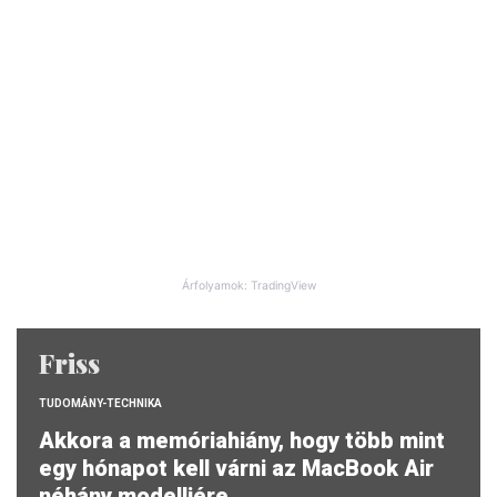
Árfolyamok: TradingView
Friss
TUDOMÁNY-TECHNIKA
Akkora a memóriahiány, hogy több mint
egy hónapot kell várni az MacBook Air
néhány modelljére