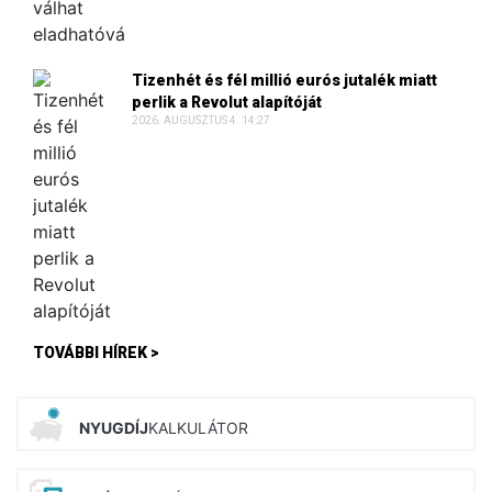
Tizenhét és fél millió eurós jutalék miatt
perlik a Revolut alapítóját
2026. AUGUSZTUS 4. 14:27
TOVÁBBI HÍREK >
NYUGDÍJ
KALKULÁTOR