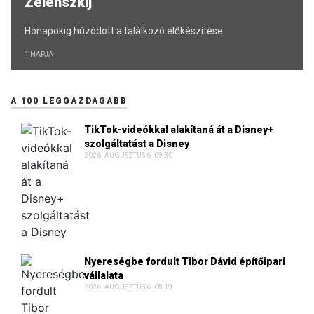
Zelenszkij
Hónapokig húzódott a találkozó előkészítése.
1 NAPJA
A 100 LEGGAZDAGABB
TikTok-videókkal alakítaná át a Disney+
szolgáltatást a Disney
2026. AUGUSZTUS 6. 09:30
Nyereségbe fordult Tibor Dávid építőipari
vállalata
2026. AUGUSZTUS 6. 08:19