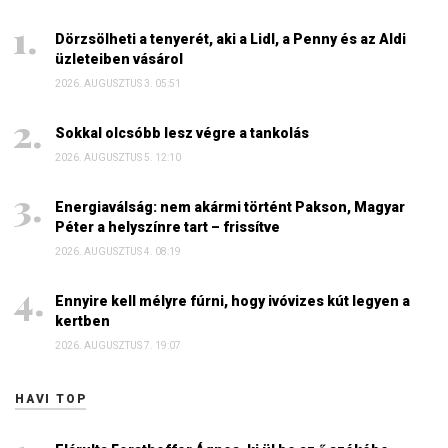
Dörzsölheti a tenyerét, aki a Lidl, a Penny és az Aldi
üzleteiben vásárol
2026. AUGUSZTUS 3. 05:51
Sokkal olcsóbb lesz végre a tankolás
2026. AUGUSZTUS 5. 12:10
Energiaválság: nem akármi történt Pakson, Magyar
Péter a helyszínre tart – frissítve
2026. AUGUSZTUS 4. 08:19
Ennyire kell mélyre fúrni, hogy ivóvizes kút legyen a
kertben
2026. AUGUSZTUS 7. 19:07
HAVI TOP