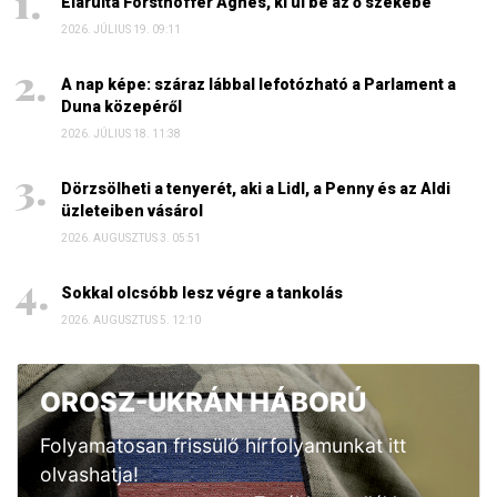
Elárulta Forsthoffer Ágnes, ki ül be az ő székébe
2026. JÚLIUS 19. 09:11
A nap képe: száraz lábbal lefotózható a Parlament a
Duna közepéről
2026. JÚLIUS 18. 11:38
Dörzsölheti a tenyerét, aki a Lidl, a Penny és az Aldi
üzleteiben vásárol
2026. AUGUSZTUS 3. 05:51
Sokkal olcsóbb lesz végre a tankolás
2026. AUGUSZTUS 5. 12:10
OROSZ-UKRÁN HÁBORÚ
Folyamatosan frissülő hírfolyamunkat itt
olvashatja!