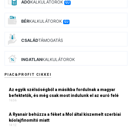
ADÓ
KALKULÁTOROK
ÚJ
BÉR
KALKULÁTOROK
ÚJ
CSALÁD
TÁMOGATÁS
INGATLAN
KALKULÁTOROK
PIAC&PROFIT CIKKEI
Az egyik szélsőségből a másikba fordulnak a magyar
befektetők, és még csak most indulunk el az euró felé
16:56
A Ryanair behúzza a féket a Mol által kiszemelt szerbiai
kőolajfinomító miatt
14:12