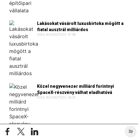
Lakásokat vásárolt luxusbirtoka mögött a
fiatal ausztrál milliárdos
2026. AUGUSZTUS 5. 07:08
Közel negyvenezer milliárd forintnyi
SpaceX-részvény válhat eladhatóvá
2026. AUGUSZTUS 5. 06:35
2p