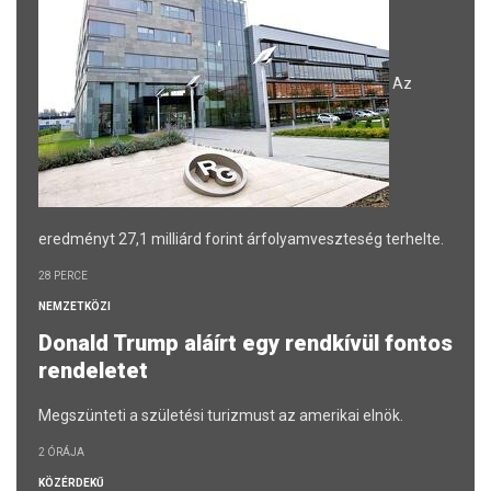
Az
eredményt 27,1 milliárd forint árfolyamveszteség terhelte.
28 PERCE
NEMZETKÖZI
Donald Trump aláírt egy rendkívül fontos
rendeletet
Megszünteti a születési turizmust az amerikai elnök.
2 ÓRÁJA
KÖZÉRDEKŰ