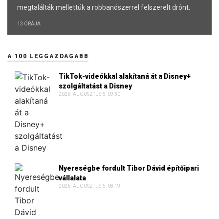
megtalálták mellettük a robbanószerrel felszerelt drónt.
13 ÓRÁJA
A 100 LEGGAZDAGABB
TikTok-videókkal alakítaná át a Disney+
szolgáltatást a Disney
2026. AUGUSZTUS 6. 09:30
Nyereségbe fordult Tibor Dávid építőipari
vállalata
2026. AUGUSZTUS 6. 08:19