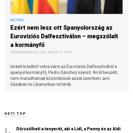
KULTÚRA
Ezért nem lesz ott Spanyolország az
Eurovíziós Dalfesztiválon – megszólalt
a kormányfő
PRIVÁTBANKÁR.HU | 2026. MÁJUS 15. 19:49
Izraelt ki kellett volna zárni az Eurovíziós Dalfesztiválról a
spanyol kormányfő, Pedro Sánchez szerint. Arról beszélt,
nem maradhatnak közömbösek azzal szemben, ami
Gázában és Libanonban történik.
HETI TOP
Dörzsölheti a tenyerét, aki a Lidl, a Penny és az Aldi