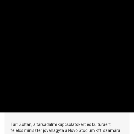
KULTÚRA
Tarr Zoltán visszavett 500 millió
forintot
PRIVÁTBANKÁR.HU | 2026. JÚNIUS 5. 18:30
Tarr Zoltán, a társadalmi kapcsolatokért és kultúráért
felelős miniszter jóváhagyta a Novo Studium Kft. számára