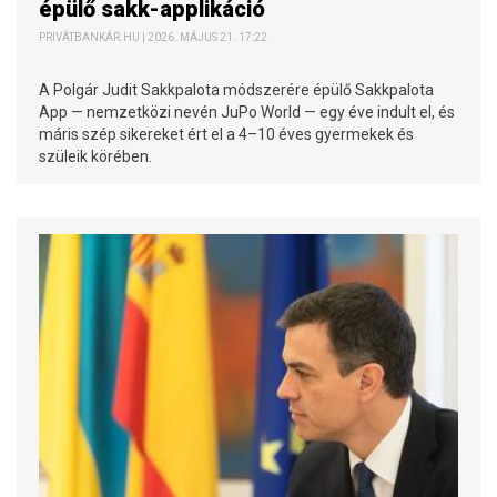
épülő sakk-applikáció
PRIVÁTBANKÁR.HU | 2026. MÁJUS 21. 17:22
A Polgár Judit Sakkpalota módszerére épülő Sakkpalota
App — nemzetközi nevén JuPo World — egy éve indult el, és
máris szép sikereket ért el a 4–10 éves gyermekek és
szüleik körében.