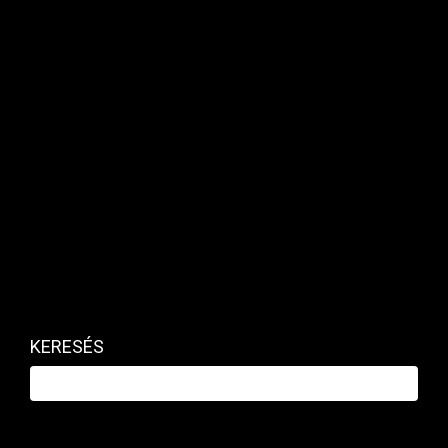
mostani híradó sem.”
Kapcsolódó cikk
KERESÉS