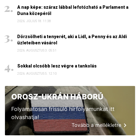
A nap képe: száraz lábbal lefotózható a Parlament a
Duna közepéről
2026. JÚLIUS 18. 11:38
Dörzsölheti a tenyerét, aki a Lidl, a Penny és az Aldi
üzleteiben vásárol
2026. AUGUSZTUS 3. 05:51
Sokkal olcsóbb lesz végre a tankolás
2026. AUGUSZTUS 5. 12:10
OROSZ-UKRÁN HÁBORÚ
Folyamatosan frissülő hírfolyamunkat itt
olvashatja!
Tovább a mellékletre