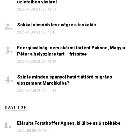
üzleteiben vásárol
2026. AUGUSZTUS 3. 05:51
Sokkal olcsóbb lesz végre a tankolás
2026. AUGUSZTUS 5. 12:10
Energiaválság: nem akármi történt Pakson, Magyar
Péter a helyszínre tart – frissítve
2026. AUGUSZTUS 4. 08:19
Szinte minden spanyol határt áttörő migráns
visszament Marokkóba?
2026. AUGUSZTUS 1. 11:15
HAVI TOP
Elárulta Forsthoffer Ágnes, ki ül be az ő székébe
2026. JÚLIUS 19. 09:11