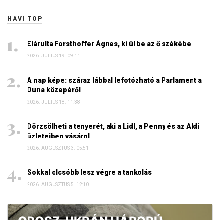
HAVI TOP
Elárulta Forsthoffer Ágnes, ki ül be az ő székébe
2026. JÚLIUS 19. 09:11
A nap képe: száraz lábbal lefotózható a Parlament a
Duna közepéről
2026. JÚLIUS 18. 11:38
Dörzsölheti a tenyerét, aki a Lidl, a Penny és az Aldi
üzleteiben vásárol
2026. AUGUSZTUS 3. 05:51
Sokkal olcsóbb lesz végre a tankolás
2026. AUGUSZTUS 5. 12:10