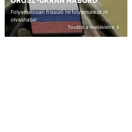
OROSZ-UKRÁN HÁBORÚ
Folyamatosan frissülő hírfolyamunkat itt
olvashatja!
Tovább a mellékletre