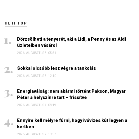
HETI TOP
Dörzsölheti a tenyerét, aki a Lidl, a Penny és az Aldi
üzleteiben vásárol
2026. AUGUSZTUS 3. 05:51
Sokkal olcsóbb lesz végre a tankolás
2026. AUGUSZTUS 5. 12:10
Energiaválság: nem akármi történt Pakson, Magyar
Péter a helyszínre tart – frissítve
2026. AUGUSZTUS 4. 08:19
Ennyire kell mélyre fúrni, hogy ivóvizes kút legyen a
kertben
2026. AUGUSZTUS 7. 19:07