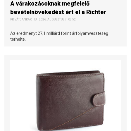
A várakozásoknak megfelelő
bevételnövekedést ért el a Richter
PRIVÁTBANKÁR.HU | 2026. AUGUSZTUS 7. 08:52
Az eredményt 27,1 milliárd forint árfolyamveszteség
terhelte.