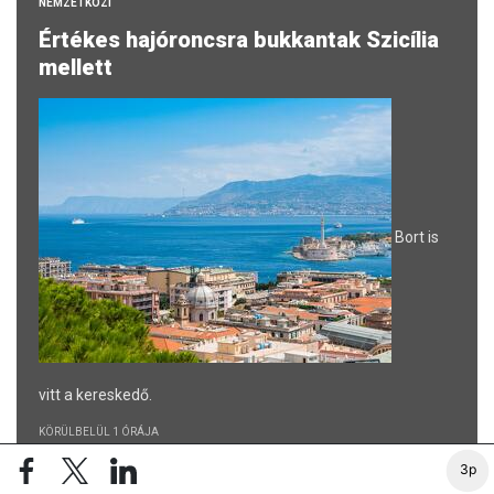
NEMZETKÖZI
Értékes hajóroncsra bukkantak Szicília
mellett
Bort is
vitt a kereskedő.
KÖRÜLBELÜL 1 ÓRÁJA
KÖZÉRDEKŰ
3p