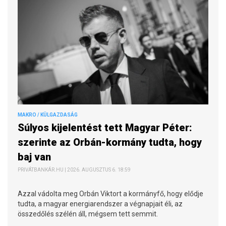
MAKRO / KÜLGAZDASÁG
Súlyos kijelentést tett Magyar Péter:
szerinte az Orbán-kormány tudta, hogy
baj van
PRIVÁTBANKÁR.HU | 2026. AUGUSZTUS 6. 18:59
Azzal vádolta meg Orbán Viktort a kormányfő, hogy elődje
tudta, a magyar energiarendszer a végnapjait éli, az
összedőlés szélén áll, mégsem tett semmit.