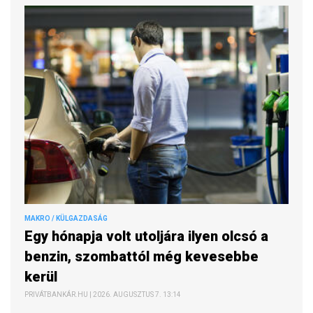
MAKRO / KÜLGAZDASÁG
Egy hónapja volt utoljára ilyen olcsó a
benzin, szombattól még kevesebbe
kerül
PRIVÁTBANKÁR.HU | 2026. AUGUSZTUS 7. 13:14