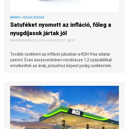
MAKRO / KÜLGAZDASÁG
Satuféket nyomott az infláció, főleg a
nyugdíjasok jártak jól
PRIVÁTBANKÁR.HU | 2026. AUGUSZTUS 7. 08:30
Tovább csökkent az infláció júliusban a KSH friss adatai
szerint. Éves összevetésben mindössze 1,2 százalékkal
emelkedtek az árak, júniushoz képest pedig csökkentek.