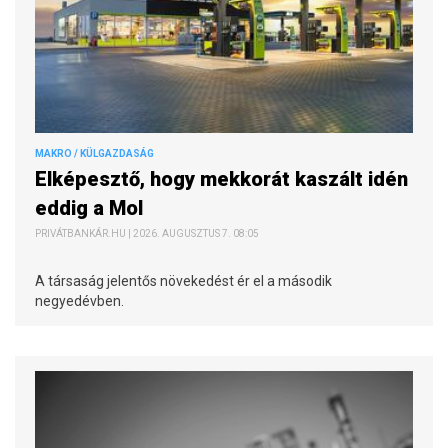
MAKRO / KÜLGAZDASÁG
Elképesztő, hogy mekkorát kaszált idén
eddig a Mol
PRIVÁTBANKÁR.HU | 2026. AUGUSZTUS 7. 08:05
A társaság jelentős növekedést ér el a második
negyedévben.