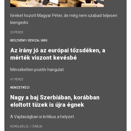
híreket hozott Magyar Péter, de még nem szabad teljesen
kiengedni.
20 PERCE
RÉSZVÉNY / DEVIZA / ÁRU
Az irány jó az európai tőzsdéken, a
mérték viszont kevésbé
Mérsékelten pozitív hangulat.
41 PERCE
NEMZETKÖZI
Nagy a baj Szerbiában, korábban
eloltott tüzek is újra égnek
A Vajdaságban is kritikus a helyzet.
KÖRÜLBELÜL 1 ÓRÁJA