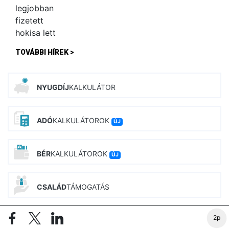
TOVÁBBI HÍREK >
NYUGDÍJ
KALKULÁTOR
ADÓ
KALKULÁTOROK
ÚJ
BÉR
KALKULÁTOROK
ÚJ
CSALÁD
TÁMOGATÁS
2p
INGATLAN
KALKULÁTOROK