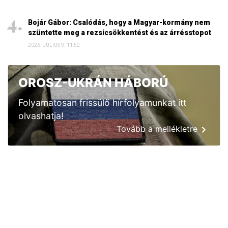
Bojár Gábor: Csalódás, hogy a Magyar-kormány nem
szüntette meg a rezsicsökkentést és az árrésstopot
2026. JÚLIUS 9. 11:52
OROSZ-UKRÁN HÁBORÚ
Folyamatosan frissülő hírfolyamunkat itt
olvashatja!
Tovább a mellékletre