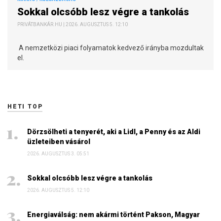
Sokkal olcsóbb lesz végre a tankolás
PRIVÁTBANKÁR.HU | 2026. AUGUSZTUS 5. 12:10
A nemzetközi piaci folyamatok kedvező irányba mozdultak
el.
HETI TOP
Dörzsölheti a tenyerét, aki a Lidl, a Penny és az Aldi
üzleteiben vásárol
2026. AUGUSZTUS 3. 05:51
Sokkal olcsóbb lesz végre a tankolás
2026. AUGUSZTUS 5. 12:10
Energiaválság: nem akármi történt Pakson, Magyar