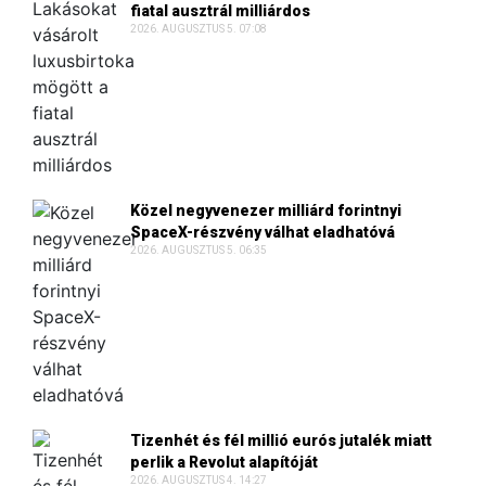
fiatal ausztrál milliárdos
2026. AUGUSZTUS 5. 07:08
Közel negyvenezer milliárd forintnyi
SpaceX-részvény válhat eladhatóvá
2026. AUGUSZTUS 5. 06:35
Tizenhét és fél millió eurós jutalék miatt
perlik a Revolut alapítóját
2026. AUGUSZTUS 4. 14:27