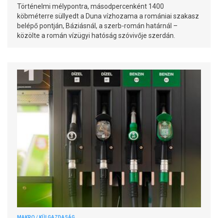
Történelmi mélypontra, másodpercenként 1400
köbméterre süllyedt a Duna vízhozama a romániai szakasz
belépő pontján, Báziásnál, a szerb-román határnál –
közölte a román vízügyi hatóság szóvivője szerdán.
MAKRO / KÜLGAZDASÁG