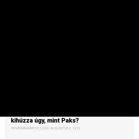
MAKRO / KÜLGAZDASÁG
Románia tényleg mindent bevet, de
kihúzza úgy, mint Paks?
PRIVÁTBANKÁR.HU | 2026. AUGUSZTUS 5. 13:22