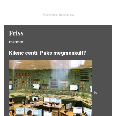
Árfolyamok: TradingView
Friss
KÖZÉRDEKŰ
Kilenc centi: Paks megmenkült?
Jó