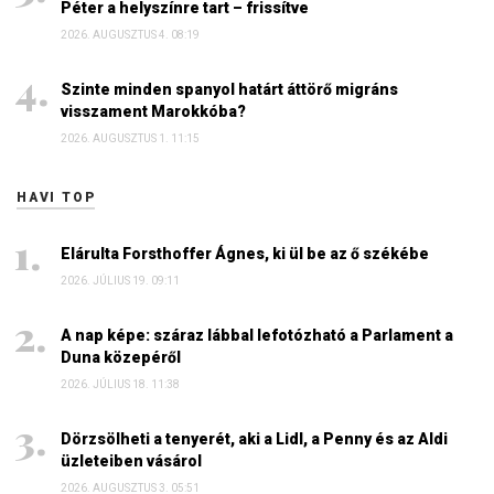
Péter a helyszínre tart – frissítve
2026. AUGUSZTUS 4. 08:19
Szinte minden spanyol határt áttörő migráns
visszament Marokkóba?
2026. AUGUSZTUS 1. 11:15
HAVI TOP
Elárulta Forsthoffer Ágnes, ki ül be az ő székébe
2026. JÚLIUS 19. 09:11
A nap képe: száraz lábbal lefotózható a Parlament a
Duna közepéről
2026. JÚLIUS 18. 11:38
Dörzsölheti a tenyerét, aki a Lidl, a Penny és az Aldi
üzleteiben vásárol
2026. AUGUSZTUS 3. 05:51