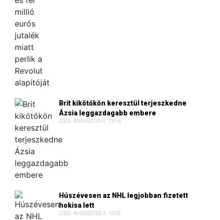
Brit kikötőkön keresztül terjeszkedne
Ázsia leggazdagabb embere
2026. AUGUSZTUS 4. 13:56
Húszévesen az NHL legjobban fizetett
hokisa lett
2026. AUGUSZTUS 3. 10:03