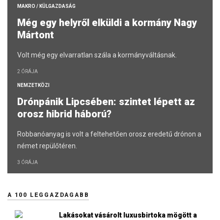
MAKRO / KÜLGAZDASÁG
Még egy helyről elküldi a kormány Nagy
Mártont
Volt még egy elvarratlan szála a kormányváltásnak.
2 ÓRÁJA
NEMZETKÖZI
Drónpánik Lipcsében: szintet lépett az
orosz hibrid háború?
Robbanóanyag is volt a feltehetően orosz eredetű drónon a
német repülőtéren.
3 ÓRÁJA
A 100 LEGGAZDAGABB
Lakásokat vásárolt luxusbirtoka mögött a