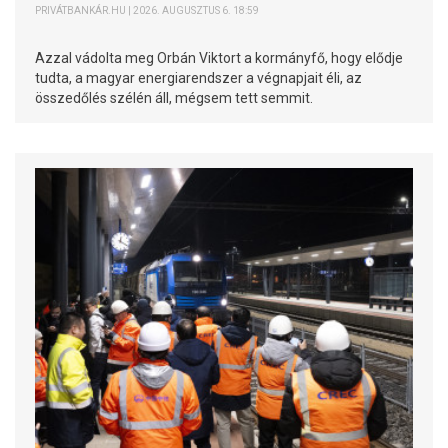
PRIVÁTBANKÁR.HU | 2026. AUGUSZTUS 6. 18:59
Azzal vádolta meg Orbán Viktort a kormányfő, hogy elődje
tudta, a magyar energiarendszer a végnapjait éli, az
összedőlés szélén áll, mégsem tett semmit.