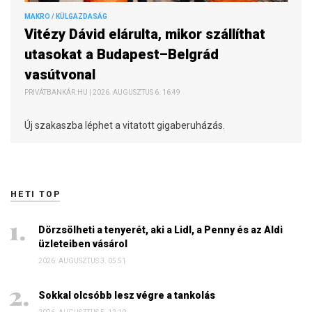
MAKRO / KÜLGAZDASÁG
Vitézy Dávid elárulta, mikor szállíthat
utasokat a Budapest–Belgrád
vasútvonal
PRIVÁTBANKÁR.HU | 2026. AUGUSZTUS 6. 16:49
Új szakaszba léphet a vitatott gigaberuházás.
HETI TOP
Dörzsölheti a tenyerét, aki a Lidl, a Penny és az Aldi
üzleteiben vásárol
2026. AUGUSZTUS 3. 05:51
Sokkal olcsóbb lesz végre a tankolás