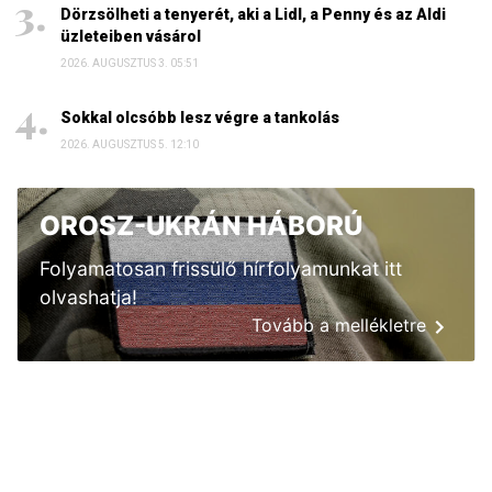
Dörzsölheti a tenyerét, aki a Lidl, a Penny és az Aldi
üzleteiben vásárol
2026. AUGUSZTUS 3. 05:51
Sokkal olcsóbb lesz végre a tankolás
2026. AUGUSZTUS 5. 12:10
OROSZ-UKRÁN HÁBORÚ
Folyamatosan frissülő hírfolyamunkat itt
olvashatja!
Tovább a mellékletre