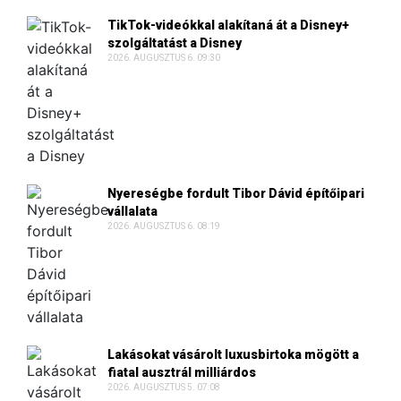
TikTok-videókkal alakítaná át a Disney+
szolgáltatást a Disney
2026. AUGUSZTUS 6. 09:30
Nyereségbe fordult Tibor Dávid építőipari
vállalata
2026. AUGUSZTUS 6. 08:19
Lakásokat vásárolt luxusbirtoka mögött a
fiatal ausztrál milliárdos
2026. AUGUSZTUS 5. 07:08