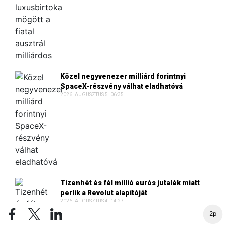
Közel negyvenezer milliárd forintnyi
SpaceX-részvény válhat eladhatóvá
2026. AUGUSZTUS 5. 06:35
Tizenhét és fél millió eurós jutalék miatt
perlik a Revolut alapítóját
2026. AUGUSZTUS 4. 14:27
2p