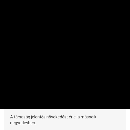
MAKRO / KÜLGAZDASÁG
Elképesztő, hogy mekkorát kaszált idén
eddig a Mol
PRIVÁTBANKÁR.HU | 2026. AUGUSZTUS 7. 08:05
A társaság jelentős növekedést ér el a második
negyedévben.