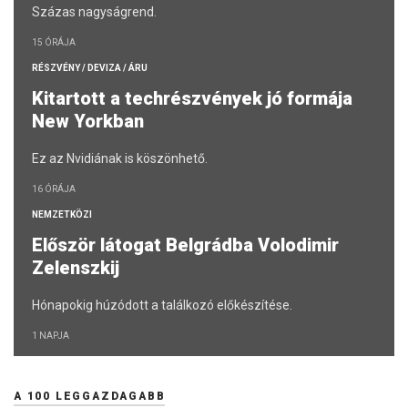
Százas nagyságrend.
15 ÓRÁJA
RÉSZVÉNY / DEVIZA / ÁRU
Kitartott a techrészvények jó formája
New Yorkban
Ez az Nvidiának is köszönhető.
16 ÓRÁJA
NEMZETKÖZI
Először látogat Belgrádba Volodimir
Zelenszkij
Hónapokig húzódott a találkozó előkészítése.
1 NAPJA
A 100 LEGGAZDAGABB