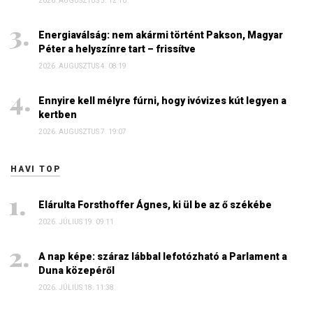
2026. AUGUSZTUS 5. 12:10
Energiaválság: nem akármi történt Pakson, Magyar
Péter a helyszínre tart – frissítve
2026. AUGUSZTUS 4. 08:19
Ennyire kell mélyre fúrni, hogy ivóvizes kút legyen a
kertben
2026. AUGUSZTUS 7. 19:07
HAVI TOP
Elárulta Forsthoffer Ágnes, ki ül be az ő székébe
2026. JÚLIUS 19. 09:11
A nap képe: száraz lábbal lefotózható a Parlament a
Duna közepéről
2026. JÚLIUS 18. 11:38