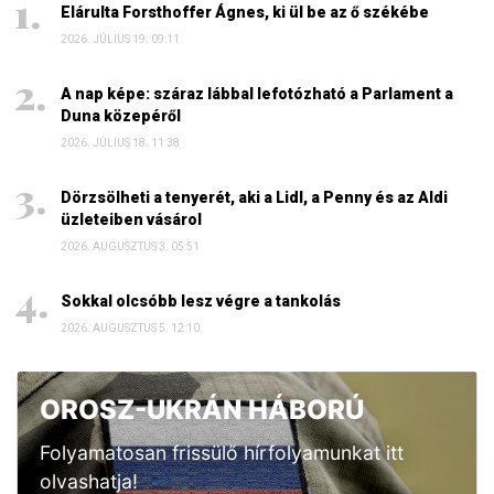
Elárulta Forsthoffer Ágnes, ki ül be az ő székébe
2026. JÚLIUS 19. 09:11
A nap képe: száraz lábbal lefotózható a Parlament a
Duna közepéről
2026. JÚLIUS 18. 11:38
Dörzsölheti a tenyerét, aki a Lidl, a Penny és az Aldi
üzleteiben vásárol
2026. AUGUSZTUS 3. 05:51
Sokkal olcsóbb lesz végre a tankolás
2026. AUGUSZTUS 5. 12:10
OROSZ-UKRÁN HÁBORÚ
Folyamatosan frissülő hírfolyamunkat itt
olvashatja!