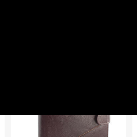
MAKRO / KÜLGAZDASÁG
A várakozásoknak megfelelő
bevételnövekedést ért el a Richter
PRIVÁTBANKÁR.HU | 2026. AUGUSZTUS 7. 08:52
Az eredményt 27,1 milliárd forint árfolyamveszteség
terhelte.