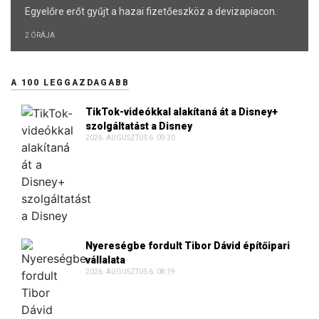
Egyelőre erőt gyűjt a hazai fizetőeszköz a devizapiacon.
2 ÓRÁJA
A 100 LEGGAZDAGABB
TikTok-videókkal alakítaná át a Disney+
szolgáltatást a Disney
2026. AUGUSZTUS 6. 09:30
Nyereségbe fordult Tibor Dávid építőipari
vállalata
2026. AUGUSZTUS 6. 08:19