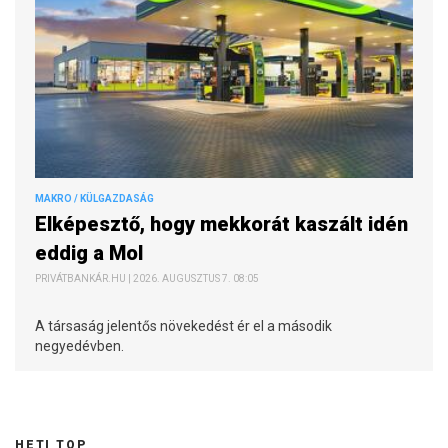
MAKRO / KÜLGAZDASÁG
Elképesztő, hogy mekkorát kaszált idén
eddig a Mol
PRIVÁTBANKÁR.HU | 2026. AUGUSZTUS 7. 08:05
A társaság jelentős növekedést ér el a második
negyedévben.
HETI TOP