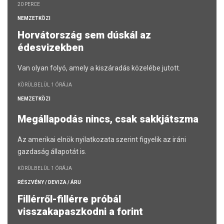
20 PERCE
NEMZETKÖZI
Horvátország sem dúskál az
édesvizekben
Van olyan folyó, amely a kiszáradás közelébe jutott.
KÖRÜLBELÜL 1 ÓRÁJA
NEMZETKÖZI
Megállapodás nincs, csak sakkjátszma
Az amerikai elnök nyilatkozata szerint figyelik az iráni
gazdaság állapotát is.
KÖRÜLBELÜL 1 ÓRÁJA
RÉSZVÉNY / DEVIZA / ÁRU
Fillérről-fillérre próbál
visszakapaszkodni a forint