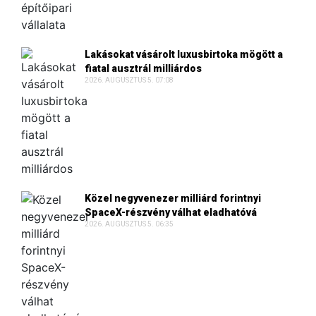
Lakásokat vásárolt luxusbirtoka mögött a
fiatal ausztrál milliárdos
2026. AUGUSZTUS 5. 07:08
Közel negyvenezer milliárd forintnyi
SpaceX-részvény válhat eladhatóvá
2026. AUGUSZTUS 5. 06:35