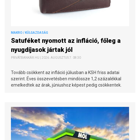
MAKRO / KÜLGAZDASÁG
Satuféket nyomott az infláció, főleg a
nyugdíjasok jártak jól
PRIVÁTBANKÁR.HU | 2026. AUGUSZTUS 7. 08:30
Tovább csökkent az infláció júliusban a KSH friss adatai
szerint. Éves összevetésben mindössze 1,2 százalékkal
emelkedtek az árak, júniushoz képest pedig csökkentek.