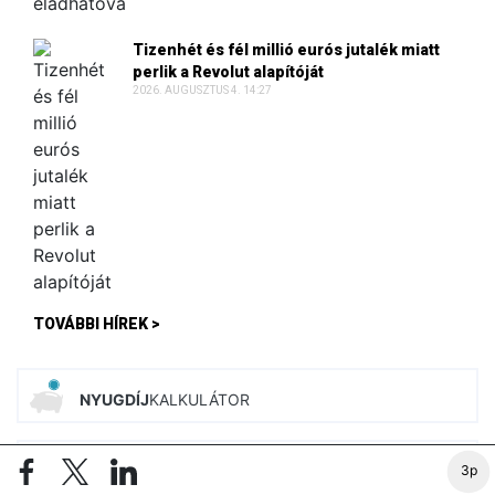
Tizenhét és fél millió eurós jutalék miatt
perlik a Revolut alapítóját
2026. AUGUSZTUS 4. 14:27
TOVÁBBI HÍREK >
NYUGDÍJ
KALKULÁTOR
ADÓ
KALKULÁTOROK
3p
ÚJ