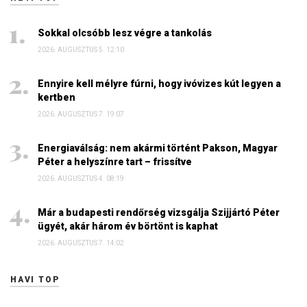
Sokkal olcsóbb lesz végre a tankolás
2026. AUGUSZTUS 5. 12:10
Ennyire kell mélyre fúrni, hogy ivóvizes kút legyen a
kertben
2026. AUGUSZTUS 7. 19:07
Energiaválság: nem akármi történt Pakson, Magyar
Péter a helyszínre tart – frissítve
2026. AUGUSZTUS 4. 08:19
Már a budapesti rendőrség vizsgálja Szijjártó Péter
ügyét, akár három év börtönt is kaphat
2026. AUGUSZTUS 7. 14:02
HAVI TOP