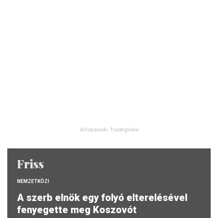
Árfolyamok: TradingView
Friss
NEMZETKÖZI
A szerb elnök egy folyó elterelésével
fenyegette meg Koszovót