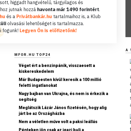
ott, higgadt hangvételű, tárgyilagos és
hoz jutnak hozzá
havonta már 1490 forintért
.
.hu
és a
Privátbankár.hu
tartalmaihoz is, a Klub
üli
olvasási lehetőséget is tartalmazza.
i fogunk!
Legyen Ön is előfizetőnk!
A 
MFOR.HU TOP24
Véget ért a benzinpánik, visszaesett a
kiskereskedelem
Már Budapesten kívül keresik a 100 millió
feletti ingatlanokat
Nagy bajban van Ukrajna, és nem is érkezik a
segítség
Meglátszik Lázár János fizetésén, hogy alig
járt be az Országházba
Nem a véletlen műve volt a paksi leállás
Pénteken jön csak az igazi buli a