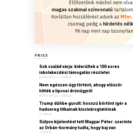
Előfizetőink máshol nem olvas
magas szakmai színvonalú
tartalom
Korlátlan hozzáférést adunk az
Mfor
csomag pedig a
hirdetés nélk
Mi nap mint nap bizonyítan
FRISS
Sok család várja: kiderültek a 100 ezres
iskolakezdési támogatás részletei
KÖRÜLBELÜL 1 ÓRÁJA
Nem egészen úgy történt, ahogy először
hitték a lipcsei drónügyről
KÖRÜLBELÜL 1 ÓRÁJA
Trump dühbe gurult: hosszú börtönt ígér a
hadsereg titkainak kiszivárogtatóinak
2 ÓRÁJA
Súlyos kijelentést tett Magyar Péter: szerinte
az Orbán-kormány tudta, hogy baj van
2 ÓRÁJA