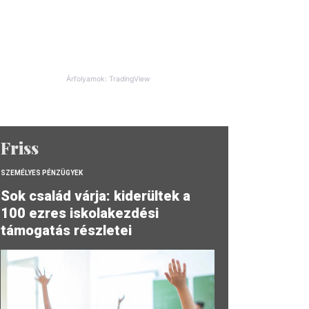
Árfolyamok: TradingView
Friss
SZEMÉLYES PÉNZÜGYEK
Sok család várja: kiderültek a
100 ezres iskolakezdési
támogatás részletei