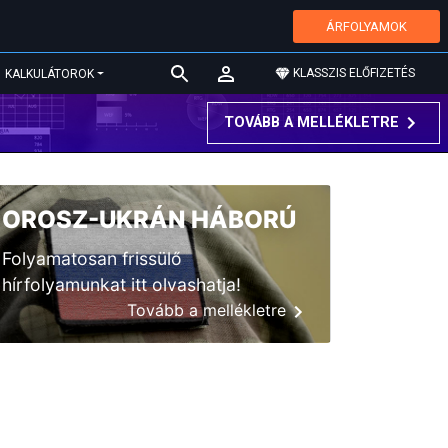
ÁRFOLYAMOK
KLASSZIS ELŐFIZETÉS
KALKULÁTOROK
TOVÁBB A MELLÉKLETRE
OROSZ-UKRÁN HÁBORÚ
Folyamatosan frissülő
hírfolyamunkat itt olvashatja!
Tovább a mellékletre