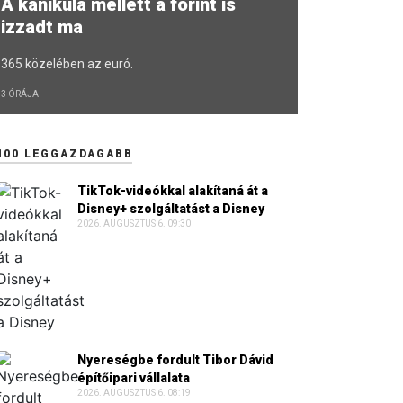
A kánikula mellett a forint is
izzadt ma
365 közelében az euró.
3 ÓRÁJA
100 LEGGAZDAGABB
TikTok-videókkal alakítaná át a
Disney+ szolgáltatást a Disney
2026. AUGUSZTUS 6. 09:30
Nyereségbe fordult Tibor Dávid
építőipari vállalata
2026. AUGUSZTUS 6. 08:19