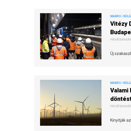
MAKRO / KÜL
Vitézy 
Budape
PRIVÁTBANKÁR.
Új szakaszb
MAKRO / KÜL
Valami 
döntést
PRIVÁTBANKÁR.
Kinyitják a