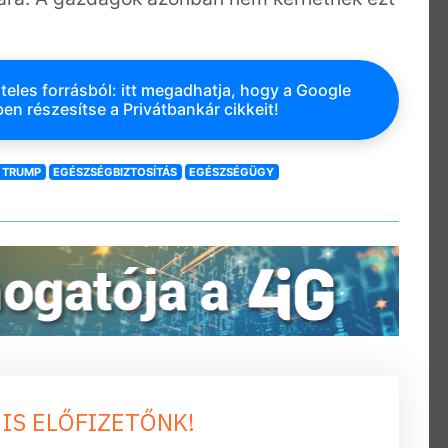
teles forrásból: itt megadhatja, hogy a Google
en részesítse a Privátbankár cikkeit!
 TRUMP
EGÉSZSÉGBIZTOSÍTÁS
EGÉSZSÉGÜGY
 IS ELŐFIZETŐNK!