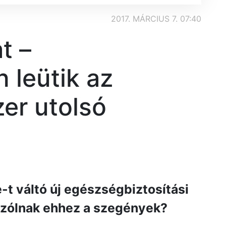
2017. MÁRCIUS 7. 07:40
at –
 leütik az
er utolsó
t váltó új egészségbiztosítási
 szólnak ehhez a szegények?