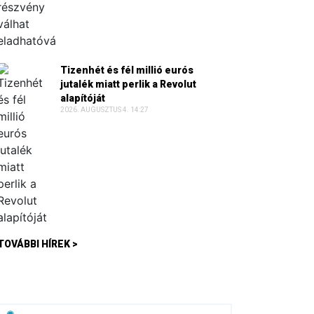
Tizenhét és fél millió eurós
jutalék miatt perlik a Revolut
alapítóját
2026. AUGUSZTUS 4. 14:27
TOVÁBBI HÍREK >