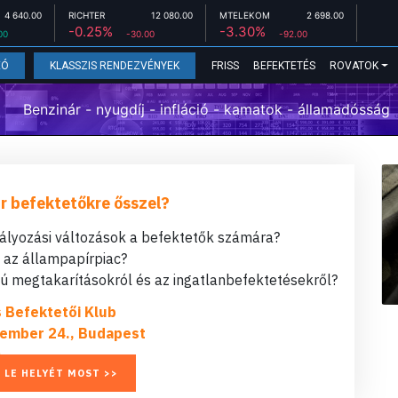
4 640.00
RICHTER
12 080.00
MTELEKOM
2 698.00
-0.25%
-3.30%
00
-30.00
-92.00
FRISS
BEFEKTETÉS
ROVATOK
EÓ
KLASSZIS RENDEZVÉNYEK
Benzinár - nyugdíj - infláció - kamatok - államadósság
r befektetőkre ősszel?
bályozási változások a befektetők számára?
t az állampapírpiac?
 megtakarításokról és az ingatlanbefektetésekről?
s Befektetői Klub
ember 24., Budapest
 LE HELYÉT MOST >>