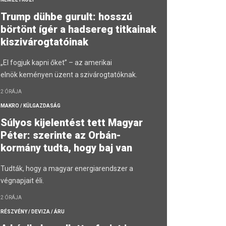
Trump dühbe gurult: hosszú
börtönt ígér a hadsereg titkainak
kiszivárogtatóinak
„El fogjuk kapni őket” – az amerikai
elnök keményen üzent a szivárogtatóknak.
2 ÓRÁJA
MAKRO / KÜLGAZDASÁG
Súlyos kijelentést tett Magyar
Péter: szerinte az Orbán-
kormány tudta, hogy baj van
Tudták, hogy a magyar energiarendszer a
végnapjait éli.
2 ÓRÁJA
RÉSZVÉNY / DEVIZA / ÁRU