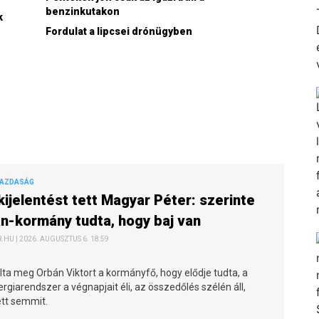
benzinkutakon
k
Fordulat a lipcsei drónügyben
GAZDASÁG
kijelentést tett Magyar Péter: szerinte
n-kormány tudta, hogy baj van
HU | 2026. AUGUSZTUS 6. 18:59
ta meg Orbán Viktort a kormányfő, hogy elődje tudta, a
giarendszer a végnapjait éli, az összedőlés szélén áll,
tt semmit.