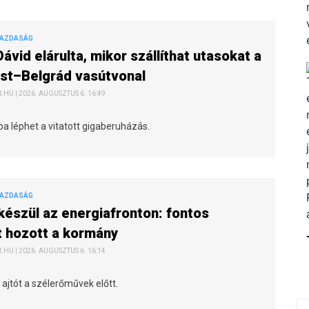
GAZDASÁG
Dávid elárulta, mikor szállíthat utasokat a
st–Belgrád vasútvonal
HU | 2026. AUGUSZTUS 6. 16:49
a léphet a vitatott gigaberuházás.
GAZDASÁG
készül az energiafronton: fontos
 hozott a kormány
HU | 2026. AUGUSZTUS 6. 16:14
z ajtót a szélerőművek előtt.