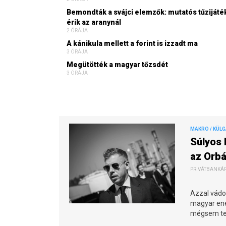
Bemondták a svájci elemzők: mutatós tűzijáté
érik az aranynál
2 ÓRÁJA
A kánikula mellett a forint is izzadt ma
3 ÓRÁJA
Megütötték a magyar tőzsdét
3 ÓRÁJA
MAKRO / KÜL
Súlyos 
az Orbá
PRIVÁTBANKÁR.
Azzal vádol
magyar ener
mégsem te