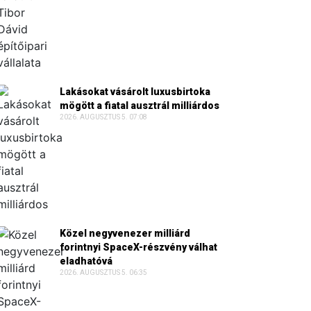
Lakásokat vásárolt luxusbirtoka
mögött a fiatal ausztrál milliárdos
2026. AUGUSZTUS 5. 07:08
Közel negyvenezer milliárd
forintnyi SpaceX-részvény válhat
eladhatóvá
2026. AUGUSZTUS 5. 06:35