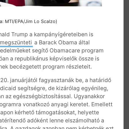
sa: MTI/EPA/Jim Lo Scalzo)
onald Trump a kampányígéreteiben is
megszünteti
a Barack Obama által
övedelműeket segítő Obamacare program
óan a republikánus képviselők össze is
-nek becézgetett program részleteit.
020. januárjától fagyasztanák be, a határidő
icaid segítségre, de kizárólag egyénileg,
an az egészségbiztosítással. Ugyanakkor
rogramra vonatkozó anyagi keretet. Emellett
 alapon kérhető támogatásokat, helyette
zatérítendő adóként lenne elszámolható a
ára. A gazdagok azonban nem kérhetnék ezt