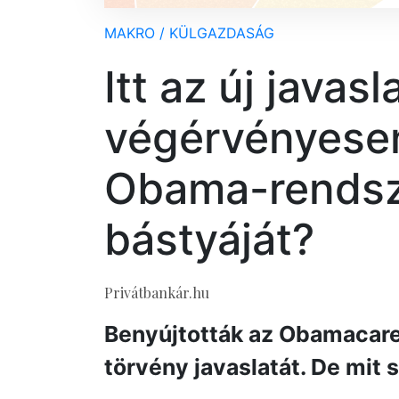
MAKRO / KÜLGAZDASÁG
Itt az új javasl
végérvényesen
Obama-rendsz
bástyáját?
Privátbankár.hu
Benyújtották az Obamacare-
törvény javaslatát. De mit