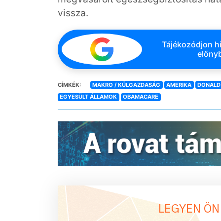
vissza.
Tájékozódjon hi
előnyb
CÍMKÉK:
MAKRO / KÜLGAZDASÁG
AMERIKA
DONALD
EGYESÜLT ÁLLAMOK
OBAMACARE
LEGYEN ÖN