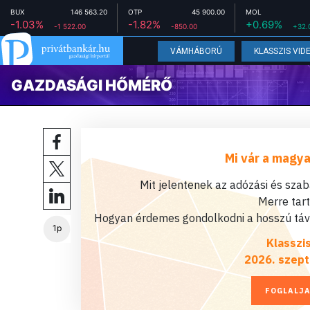
BUX
146 563.20
OTP
45 900.00
MOL
-1.03%
-1.82%
+0.69%
-1 522.00
-850.00
+32.
VÁMHÁBORÚ
KLASSZIS VID
GAZDASÁGI HŐMÉRŐ
Mi vár a magya
Mit jelentenek az adózási és sza
Merre tar
Hogyan érdemes gondolkodni a hosszú távú
1p
Klasszi
2026. szept
FOGLALJA