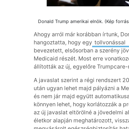
Donald Trump amerikai elnök. (Kép forrá
Ahogy arról már korábban írtunk, D
hangoztatta, hogy egy
tollvonással
bevezetett, elsősorban a szerény j
Medicaid részét. Most erre vonatkoz
állították az új, egyelőre Trumpcare
A javaslat szerint a régi rendszert 2
után ugyan lehet majd pályázni a Med
és nem jár majd együtt automatikus
könnyen lehet, hogy korlátozzák a p
az új javaslat eltörölné a jövedelmi
életkor alapján meghatározott, viss
megvásárolt egészségbiztosítás hat