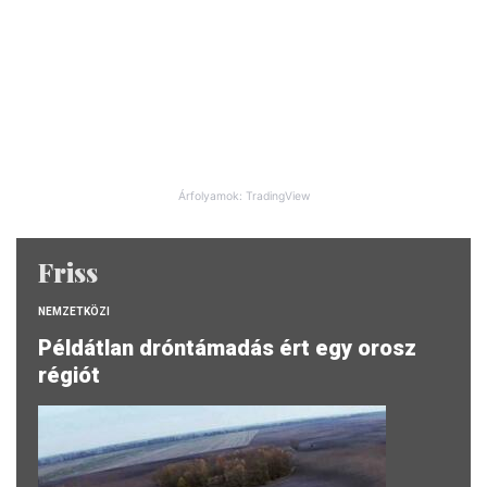
Árfolyamok: TradingView
Friss
NEMZETKÖZI
Példátlan dróntámadás ért egy orosz
régiót