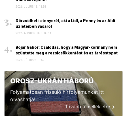
2026. JÚLIUS 18. 11:38
Dörzsölheti a tenyerét, aki a Lidl, a Penny és az Aldi
üzleteiben vásárol
2026. AUGUSZTUS 3. 05:51
Bojár Gábor: Csalódás, hogy a Magyar-kormány nem
szüntette meg a rezsicsökkentést és az árrésstopot
2026. JÚLIUS 9. 11:52
OROSZ-UKRÁN HÁBORÚ
Folyamatosan frissülő hírfolyamunkat itt
olvashatja!
Tovább a mellékletre