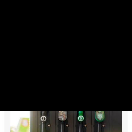
MAKRO / KÜLGAZDASÁG
Románia tényleg mindent bevet, de
kihúzza úgy, mint Paks?
PRIVÁTBANKÁR.HU | 2026. AUGUSZTUS 5. 13:22
Történelmi mélypontra, másodpercenként 1400
köbméterre süllyedt a Duna vízhozama a romániai szakasz
belépő pontján, Báziásnál, a szerb-román határnál –
közölte a román vízügyi hatóság szóvivője szerdán.