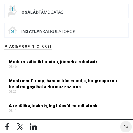
CSALÁD
TÁMOGATÁS
INGATLAN
KALKULÁTOROK
PIAC&PROFIT CIKKEI
Modernizálódik London, jönnek a robotaxik
09:46
Most nem Trump, hanem Irán mondja, hogy napokon
belül megnyílhat a Hormuzi-szoros
09:28
A repülőrajtnak végleg búcsút mondhatunk
09:11
3 százalékkal többet vásároltunk, mint tavaly ilyenkor
1p
08:53