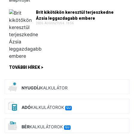
Brit kikötőkön keresztül terjeszkedne
Ázsia leggazdagabb embere
2026. AUGUSZTUS 4. 13:56
TOVÁBBI HÍREK >
NYUGDÍJ
KALKULÁTOR
ADÓ
KALKULÁTOROK
ÚJ
BÉR
KALKULÁTOROK
ÚJ