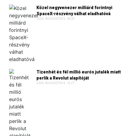
Közel negyvenezer milliárd forintnyi
SpaceX-részvény válhat eladhatóvá
2026. AUGUSZTUS 5. 06:35
Tizenhét és fél millió eurós jutalék miatt
perlik a Revolut alapítóját
2026. AUGUSZTUS 4. 14:27