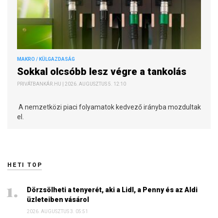
MAKRO / KÜLGAZDASÁG
Sokkal olcsóbb lesz végre a tankolás
PRIVÁTBANKÁR.HU | 2026. AUGUSZTUS 5. 12:10
A nemzetközi piaci folyamatok kedvező irányba mozdultak
el.
HETI TOP
Dörzsölheti a tenyerét, aki a Lidl, a Penny és az Aldi
üzleteiben vásárol
2026. AUGUSZTUS 3. 05:51