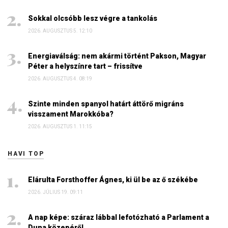
Sokkal olcsóbb lesz végre a tankolás
2026. AUGUSZTUS 5. 12:10
Energiaválság: nem akármi történt Pakson, Magyar
Péter a helyszínre tart – frissítve
2026. AUGUSZTUS 4. 08:19
Szinte minden spanyol határt áttörő migráns
visszament Marokkóba?
2026. AUGUSZTUS 1. 11:15
HAVI TOP
Elárulta Forsthoffer Ágnes, ki ül be az ő székébe
2026. JÚLIUS 19. 09:11
A nap képe: száraz lábbal lefotózható a Parlament a
Duna közepéről