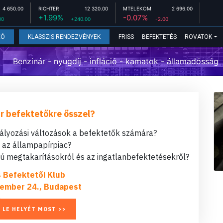
4 650.00
RICHTER
12 320.00
MTELEKOM
2 696.00
+1.99%
-0.07%
00
+240.00
-2.00
FRISS
BEFEKTETÉS
ROVATOK
EÓ
KLASSZIS RENDEZVÉNYEK
Benzinár - nyugdíj - infláció - kamatok - államadósság
r befektetőkre ősszel?
bályozási változások a befektetők számára?
t az állampapírpiac?
 megtakarításokról és az ingatlanbefektetésekről?
s Befektetői Klub
ember 24., Budapest
 LE HELYÉT MOST >>