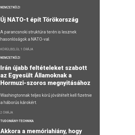
NEMZETKÖZI
Új NATO-t épít Törökország
A parancsnoki struktúra terén is lesznek
hasonlóságok a NATO-val.
KÖRÜLBELÜL 1 ÓRÁJA
NEMZETKÖZI
Irán újabb feltételeket szabott
az Egyesült Államoknak a
Hormuzi-szoros megnyitásához
Washingtonnak teljes körű jóvátételt kell fizetnie
a háborús károkért.
2 ÓRÁJA
TUDOMÁNY-TECHNIKA
Akkora a memóriahiány, hogy