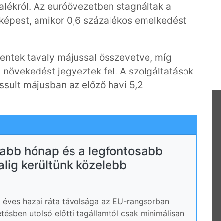
zalékról. Az euróövezetben stagnáltak a
 képest, amikor 0,6 százalékos emelkedést
kentek tavaly májussal összevetve, míg
ű növekedést jegyeztek fel. A szolgáltatások
ssult májusban az előző havi 5,2
újabb hónap és a legfontosabb
lig kerültünk közelebb
s éves hazai ráta távolsága az EU-rangsorban
ésben utolsó előtti tagállamtól csak minimálisan