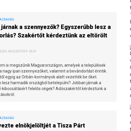
GAZDASÁG
járnak a szennyezők? Egyszerűbb lesz a
rlás? Szakértőt kérdeztünk az eltörölt
 2026. AUGUSZTUS 9. 06:01
m is megszűnik Magyarországon, amelyek a települések
 a nagy ipari szennyezőket, valamint a bevándorlást érintik.
től egyig az Orbán-kormányok alatt vezették be őket.
 lesz harmadik országból betelepülni? Jobban járnak a
d-kibocsátásért felelős cégek? Adószakértőt kérdeztünk a
ásokról.
GAZDASÁG
zte elnökjelöltjét a Tisza Párt