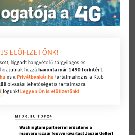
 IS ELŐFIZETŐNK!
ott, higgadt hangvételű, tárgyilagos és
hoz jutnak hozzá
havonta már 1490 forintért
.
.hu
és a
Privátbankár.hu
tartalmaihoz is, a Klub
üli
olvasási lehetőséget is tartalmazza.
i fogunk!
Legyen Ön is előfizetőnk!
MFOR.HU TOP24
Washingtoni partnerrel erősítené a
magyarországi fegyvergyártást Jászai Gellért