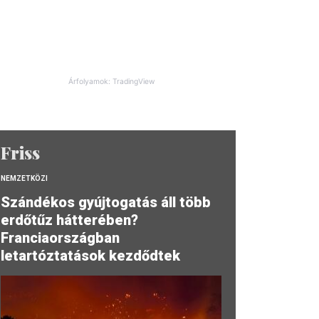
Árfolyamok: TradingView
Friss
NEMZETKÖZI
Szándékos gyújtogatás áll több
erdőtűz hátterében?
Franciaországban
letartóztatások kezdődtek