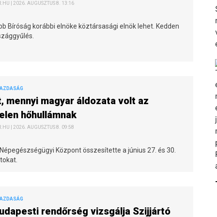
HU | 2026. AUGUSZTUS 8. 13:16
bb Bíróság korábbi elnöke köztársasági elnök lehet. Kedden
szággyűlés.
GAZDASÁG
t, mennyi magyar áldozata volt az
elen hőhullámnak
HU | 2026. AUGUSZTUS 8. 09:58
Népegészségügyi Központ összesítette a június 27. és 30.
tokat.
GAZDASÁG
udapesti rendőrség vizsgálja Szijjártó