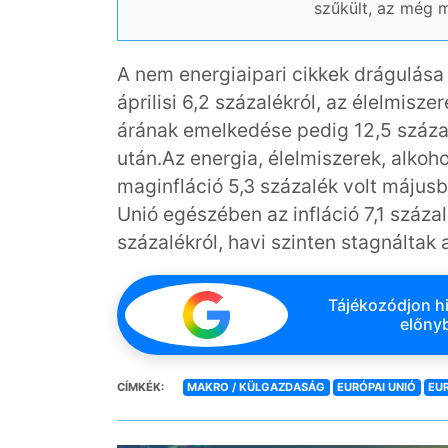
szűkült, az még m
A nem energiaipari cikkek drágulása 
áprilisi 6,2 százalékról, az élelmisz
árának emelkedése pedig 12,5 százalé
után.Az energia, élelmiszerek, alkoh
maginfláció 5,3 százalék volt májusba
Unió egészében az infláció 7,1 százal
százalékról, havi szinten stagnáltak 
Tájékozódjon hi
előnyb
CÍMKÉK:
MAKRO / KÜLGAZDASÁG
EURÓPAI UNIÓ
EU