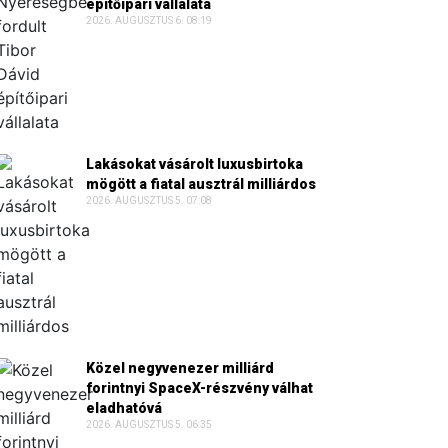
építőipari vállalata
2026. AUGUSZTUS 6. 08:19
Lakásokat vásárolt luxusbirtoka
mögött a fiatal ausztrál milliárdos
2026. AUGUSZTUS 5. 07:08
Közel negyvenezer milliárd
forintnyi SpaceX-részvény válhat
eladhatóvá
2026. AUGUSZTUS 5. 06:35