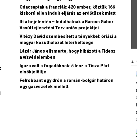
Odacsaptak a franciák: 420 ember, köztük 166
kiskorú ellen indult eljárás az erdőtüzek miatt
Itt a bejelentés – Indulhatnak a Baross Gábor
Vasútfejlesztési Terv uniós projektjei
Vitézy Dávid szembesített a tényekkel: óriási a
magyar közúthálózat leterheltsége
Lázár János elismerte, hogy hibázott a Fidesz
z
a vízvédelemben
A 
Igaza volt a fogadóknak: ő lesz a Tisza Párt
z
elnökjelöltje
Felrobbant egy drón a román-bolgár határon
egy gázvezeték mellett
l