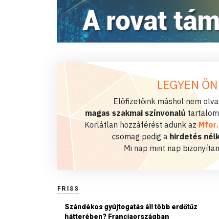
LEGYEN ÖN
Előfizetőink máshol nem olvas
magas szakmai színvonalú
tartalom
Korlátlan hozzáférést adunk az
Mfor
csomag pedig a
hirdetés nélk
Mi nap mint nap bizonyítan
FRISS
Szándékos gyújtogatás áll több erdőtűz
hátterében? Franciaországban