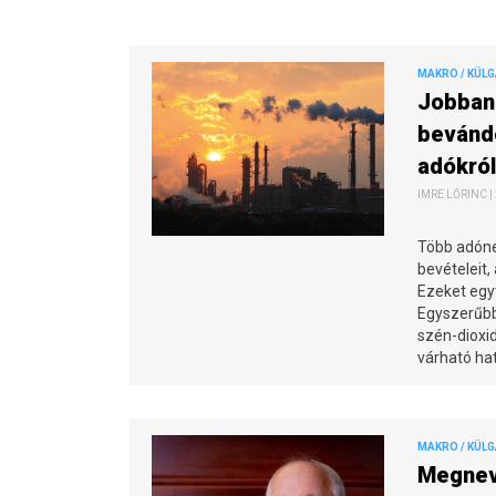
MAKRO / KÜL
Jobban 
bevándo
adókról
IMRE LŐRINC |
Több adóne
bevételeit,
Ezeket egy
Egyszerűbb
szén-dioxi
várható hat
MAKRO / KÜL
Megneve