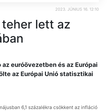
2023. JÚNIUS 16. 12:10
teher lett az
pában
ió az euróövezetben és az Európai
lte az Európai Unió statisztikai
májusban 6,1 százalékra csökkent az infláció