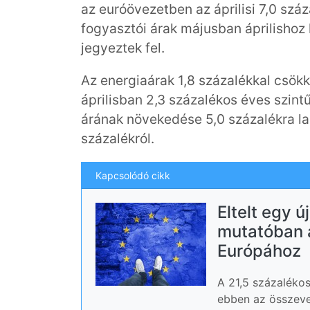
az euróövezetben az áprilisi 7,0 szá
fogyasztói árak májusban áprilishoz
jegyeztek fel.
Az energiaárak 1,8 százalékkal csök
áprilisban 2,3 százalékos éves szint
árának növekedése 5,0 százalékra la
százalékról.
Kapcsolódó cikk
Eltelt egy 
mutatóban a
Európához
A 21,5 százaléko
ebben az összevet