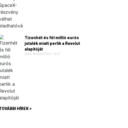
Tizenhét és fél millió eurós
jutalék miatt perlik a Revolut
alapítóját
2026. AUGUSZTUS 4. 14:27
TOVÁBBI HÍREK >