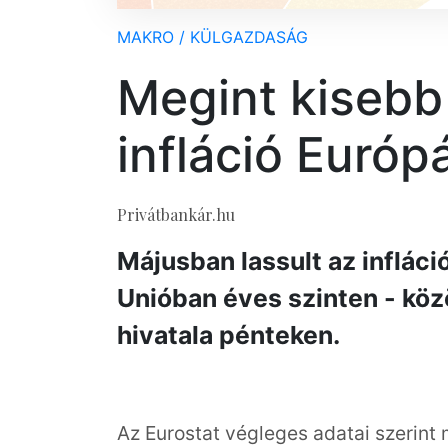
MAKRO / KÜLGAZDASÁG
Megint kisebb 
infláció Euró
Privátbankár.hu
Májusban lassult az inflác
Unióban éves szinten - közö
hivatala pénteken.
Az Eurostat végleges adatai szerint 