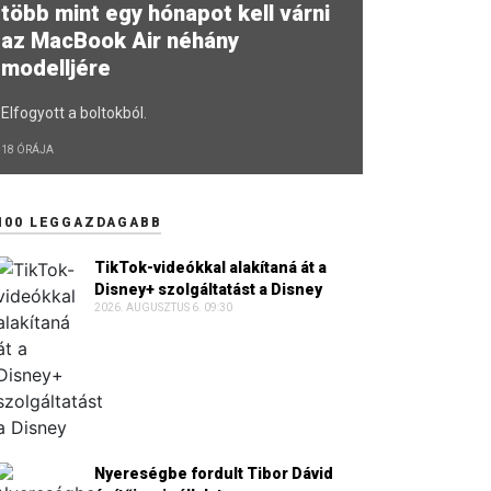
több mint egy hónapot kell várni
az MacBook Air néhány
modelljére
Elfogyott a boltokból.
18 ÓRÁJA
100 LEGGAZDAGABB
TikTok-videókkal alakítaná át a
Disney+ szolgáltatást a Disney
2026. AUGUSZTUS 6. 09:30
Nyereségbe fordult Tibor Dávid