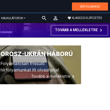
ÁRFOLYAMOK
KLASSZIS ELŐFIZETÉS
KALKULÁTOROK
TOVÁBB A MELLÉKLETRE
OROSZ-UKRÁN HÁBORÚ
Folyamatosan frissülő
hírfolyamunkat itt olvashatja!
Tovább a mellékletre