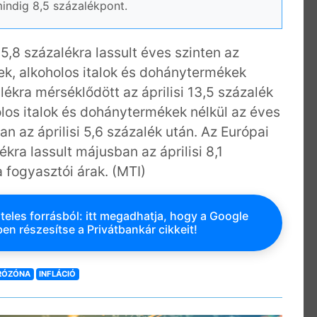
indig 8,5 százalékpont.
5,8 százalékra lassult éves szinten az
erek, alkoholos italok és dohánytermékek
kra mérséklődött az áprilisi 13,5 százalék
olos italok és dohánytermékek nélkül az éves
n az áprilisi 5,6 százalék után. Az Európai
ékra lassult májusban az áprilisi 8,1
a fogyasztói árak.
(MTI)
teles forrásból: itt megadhatja, hogy a Google
en részesítse a Privátbankár cikkeit!
RÓZÓNA
INFLÁCIÓ