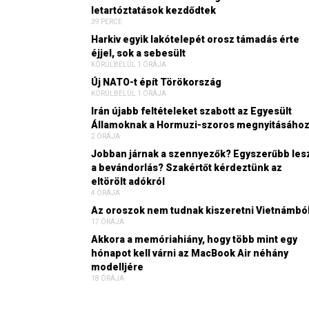
letartóztatások kezdődtek
39 PERCE
Harkiv egyik lakótelepét orosz támadás érte
éjjel, sok a sebesült
KÖRÜLBELÜL 1 ÓRÁJA
Új NATO-t épít Törökország
KÖRÜLBELÜL 1 ÓRÁJA
Irán újabb feltételeket szabott az Egyesült
Államoknak a Hormuzi-szoros megnyitásáho
2 ÓRÁJA
Jobban járnak a szennyezők? Egyszerűbb les
a bevándorlás? Szakértőt kérdeztünk az
eltörölt adókról
4 ÓRÁJA
Az oroszok nem tudnak kiszeretni Vietnámbó
17 ÓRÁJA
Akkora a memóriahiány, hogy több mint egy
hónapot kell várni az MacBook Air néhány
modelljére
18 ÓRÁJA