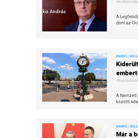
PRIVÁTBANKÁR.
A Legfelső
dönt az Or
MAKRO / KÜL
Kiderül
embert
PRIVÁTBANKÁR.
A Nemzeti 
közötti ada
MAKRO / KÜL
Már a b