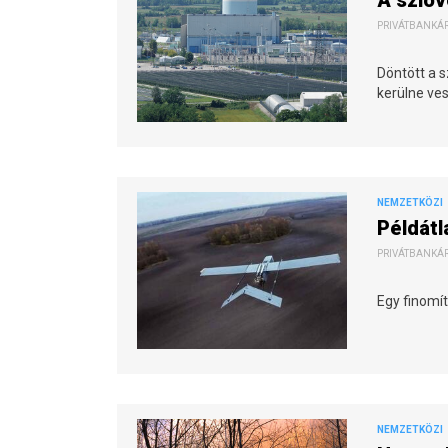
A szlov
PRIVÁTBANKÁR.
Döntött a s
kerülne ve
NEMZETKÖZI
Példátl
PRIVÁTBANKÁR.
Egy finomít
NEMZETKÖZI