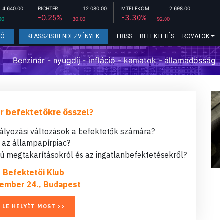
4 640.00
RICHTER
12 080.00
MTELEKOM
2 698.00
-0.25%
-3.30%
00
-30.00
-92.00
FRISS
BEFEKTETÉS
ROVATOK
EÓ
KLASSZIS RENDEZVÉNYEK
Benzinár - nyugdíj - infláció - kamatok - államadósság
r befektetőkre ősszel?
bályozási változások a befektetők számára?
t az állampapírpiac?
 megtakarításokról és az ingatlanbefektetésekről?
s Befektetői Klub
ember 24., Budapest
 LE HELYÉT MOST >>