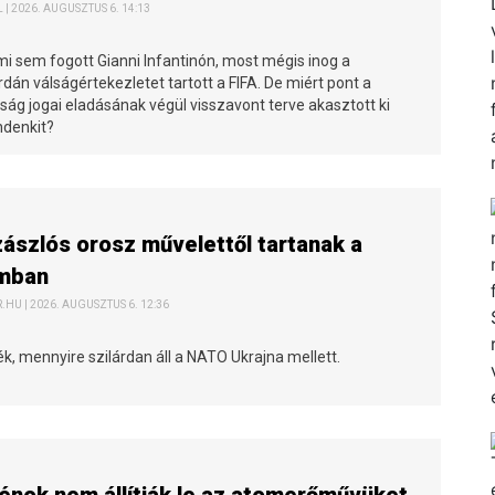
 | 2026. AUGUSZTUS 6. 14:13
i sem fogott Gianni Infantinón, most mégis inog a
dán válságértekezletet tartott a FIFA. De miért pont a
ság jogai eladásának végül visszavont terve akasztott ki
ndenkit?
ászlós orosz művelettől tartanak a
umban
HU | 2026. AUGUSZTUS 6. 12:36
k, mennyire szilárdan áll a NATO Ukrajna mellett.