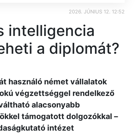
2026. JÚNIUS 12. 12:52
intelligencia
eheti a diplomát?
át használó német vállalatok
őfokú végzettséggel rendelkező
iváltható alacsonyabb
ökkel támogatott dolgozókkal –
zdaságkutató intézet