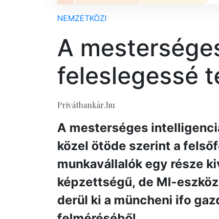
NEMZETKÖZI
A mesterséges 
feleslegessé t
Privátbankár.hu
A mesterséges intelligenci
közel ötöde szerint a fels
munkavállalók egy része k
képzettségű, de MI-eszköz
derül ki a müncheni ifo ga
felméréséből.