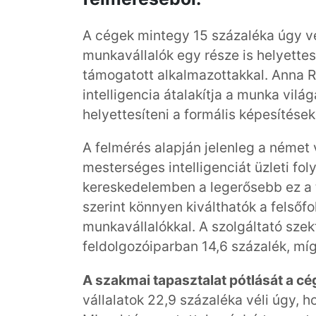
A cégek mintegy 15 százaléka úgy vé
munkavállalók egy része is helyettes
támogatott alkalmazottakkal. Anna Ru
intelligencia átalakítja a munka vilá
helyettesíteni a formális képesítések
A felmérés alapján jelenleg a német 
mesterséges intelligenciát üzleti fo
kereskedelemben a legerősebb ez a te
szerint könnyen kiválthatók a felsőf
munkavállalókkal. A szolgáltató szek
feldolgozóiparban 14,6 százalék, míg
A szakmai tapasztalat pótlását a c
vállalatok 22,9 százaléka véli úgy, 