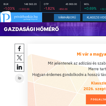
BUX
146 563.20
OTP
45 900.00
MOL
-1.03%
-1.82%
+0.69%
-1 522.00
-850.00
+32.
VÁMHÁBORÚ
KLASSZIS VID
GAZDASÁGI HŐMÉRŐ
Mi vár a magya
Mit jelentenek az adózási és sza
Merre tar
Hogyan érdemes gondolkodni a hosszú távú
2p
Klasszi
2026. szept
FOGLALJA