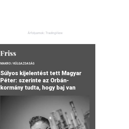
Árfolyamok: TradingView
Friss
MAKRO / KÜLGAZDASÁG
Súlyos kijelentést tett Magyar
Péter: szerinte az Orbán-
kormány tudta, hogy baj van