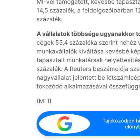
MI-vel támogatott, kevésbé tapasztal
14,5 százalék, a feldolgozóiparban 1
százalék.
A vállalatok többsége ugyanakkor t
cégek 55,4 százaléka szerint nehéz
munkavállalók kiváltása kevésbé kép
tapasztalt munkatársak helyettesíté
százalék. A Reuters beszámolója sze
nagyvállalat jelentett be létszámleé
fokozódó alkalmazásával összefügg
(MTI)
Tájékozódjon hi
előnyb