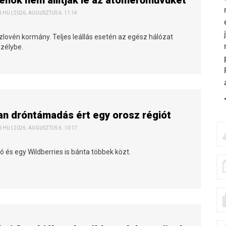
énok nem állítják le az atomerőművüket
HU | 2026. AUGUSZTUS 6. 11:14
zlovén kormány. Teljes leállás esetén az egész hálózat
szélybe.
an dróntámadás ért egy orosz régiót
HU | 2026. AUGUSZTUS 6. 10:17
ó és egy Wildberries is bánta többek közt.