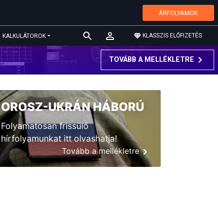
ÁRFOLYAMOK
KLASSZIS ELŐFIZETÉS
KALKULÁTOROK
TOVÁBB A MELLÉKLETRE
OROSZ-UKRÁN HÁBORÚ
Folyamatosan frissülő
hírfolyamunkat itt olvashatja!
Tovább a mellékletre