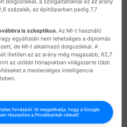
t dolgozókkal, a szolgáltatóknál ez az arány
2,6 százalék, az építőiparban pedig 7,7
ovábbra is szkeptikus.
Az MI-t használó
 vagy egyáltalán nem lehetséges a diplomás
zett, de MI-t alkalmazó dolgozókkal. A
sét illetően ez az arány még magasabb, 62,7
rint az utóbbi hónapokban világszerte több
pítéseket a mesterséges intelligencia
ésben.
teles forrásból: itt megadhatja, hogy a Google
en részesítse a Privátbankár cikkeit!