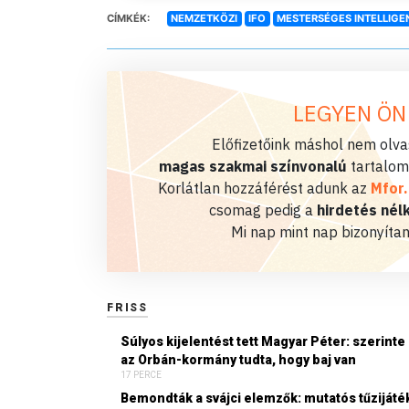
CÍMKÉK:
NEMZETKÖZI
IFO
MESTERSÉGES INTELLIGE
LEGYEN ÖN
Előfizetőink máshol nem olvas
magas szakmai színvonalú
tartalom
Korlátlan hozzáférést adunk az
Mfor
csomag pedig a
hirdetés nélk
Mi nap mint nap bizonyítan
FRISS
Súlyos kijelentést tett Magyar Péter: szerinte
az Orbán-kormány tudta, hogy baj van
17 PERCE
Bemondták a svájci elemzők: mutatós tűzijáté