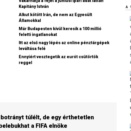
Vakarhatja a fejét a júniusi ipari adat láttán
Kapitány István
A 
Alkut kötött Irán, de nem az Egyesült
Államokkal
Már Budapesten kívül keresik a 100 millió
feletti ingatlanokat
Itt az első nagy lépés az online pénztárgépek
leváltása felé
Ennyiért vesztegetik az eurót csütörtök
reggel
botrányt túlélt, de egy érthetetlen
belebukhat a FIFA elnöke