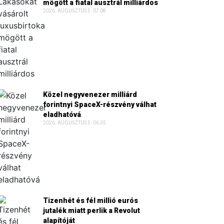
mögött a fiatal ausztrál milliárdos
2026. AUGUSZTUS 5. 07:08
Közel negyvenezer milliárd
forintnyi SpaceX-részvény válhat
eladhatóvá
2026. AUGUSZTUS 5. 06:35
Tizenhét és fél millió eurós
jutalék miatt perlik a Revolut
alapítóját