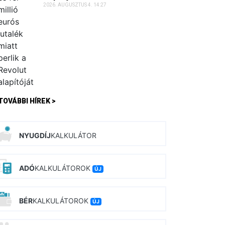
2026. AUGUSZTUS 4. 14:27
TOVÁBBI HÍREK >
NYUGDÍJ
KALKULÁTOR
ADÓ
KALKULÁTOROK
ÚJ
BÉR
KALKULÁTOROK
ÚJ