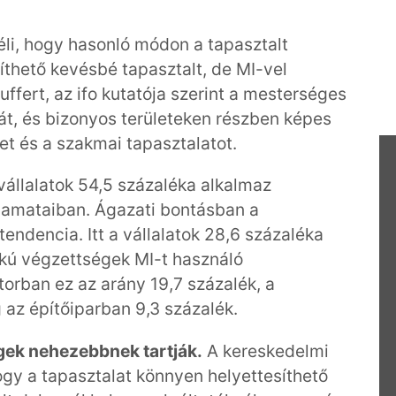
li, hogy hasonló módon a tapasztalt
íthető kevésbé tapasztalt, de MI-vel
ffert, az ifo kutatója szerint a mesterséges
gát, és bizonyos területeken részben képes
et és a szakmai tapasztalatot.
vállalatok 54,5 százaléka alkalmaz
lyamataiban. Ágazati bontásban a
ndencia. Itt a vállalatok 28,6 százaléka
okú végzettségek MI-t használó
torban ez az arány 19,7 százalék, a
 az építőiparban 9,3 százalék.
égek nehezebbnek tartják.
A kereskedelmi
hogy a tapasztalat könnyen helyettesíthető