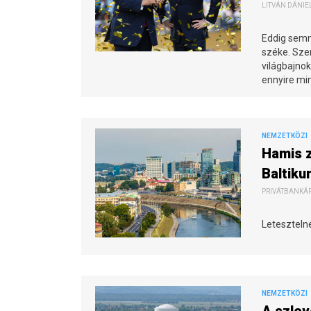
LITVÁN DÁNIEL
Eddig semm
széke. Szer
világbajnok
ennyire mi
NEMZETKÖZI
Hamis z
Baltik
PRIVÁTBANKÁR.
Letesztelné
NEMZETKÖZI