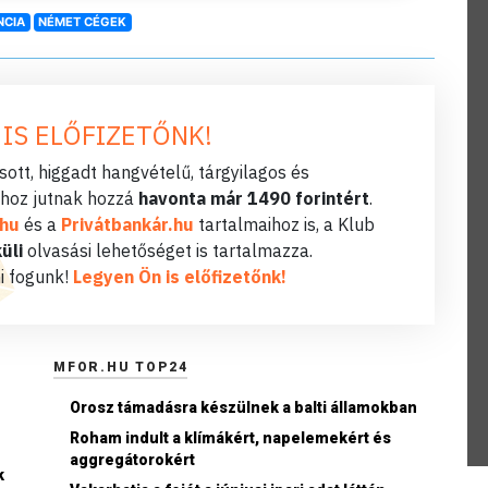
NCIA
NÉMET CÉGEK
 IS ELŐFIZETŐNK!
ott, higgadt hangvételű, tárgyilagos és
hoz jutnak hozzá
havonta már 1490 forintért
.
.hu
és a
Privátbankár.hu
tartalmaihoz is, a Klub
üli
olvasási lehetőséget is tartalmazza.
i fogunk!
Legyen Ön is előfizetőnk!
MFOR.HU TOP24
Orosz támadásra készülnek a balti államokban
Roham indult a klímákért, napelemekért és
aggregátorokért
k