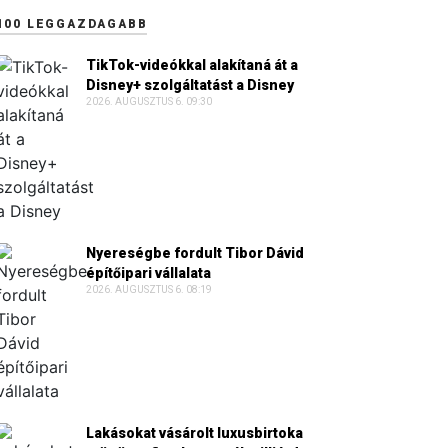
100 LEGGAZDAGABB
TikTok-videókkal alakítaná át a
Disney+ szolgáltatást a Disney
2026. AUGUSZTUS 6. 09:30
Nyereségbe fordult Tibor Dávid
építőipari vállalata
2026. AUGUSZTUS 6. 08:19
Lakásokat vásárolt luxusbirtoka