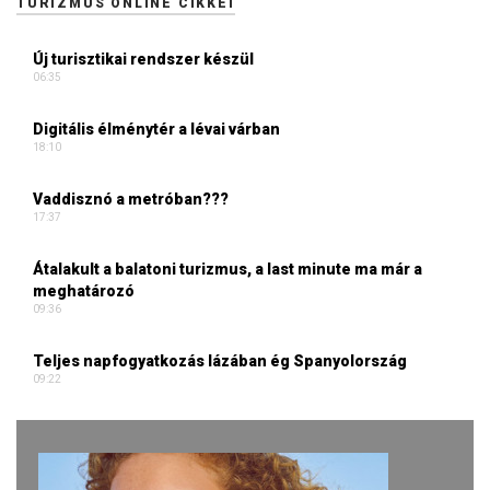
TURIZMUS ONLINE CIKKEI
Új turisztikai rendszer készül
06:35
Digitális élménytér a lévai várban
18:10
Vaddisznó a metróban???
17:37
Átalakult a balatoni turizmus, a last minute ma már a
meghatározó
09:36
Teljes napfogyatkozás lázában ég Spanyolország
09:22