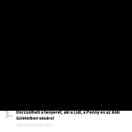
2026. AUGUSZTUS 4. 08:19
Ennyire kell mélyre fúrni, hogy ivóvizes kút legyen a
kertben
2026. AUGUSZTUS 7. 19:07
HAVI TOP
Elárulta Forsthoffer Ágnes, ki ül be az ő székébe
2026. JÚLIUS 19. 09:11
A nap képe: száraz lábbal lefotózható a Parlament a
Duna közepéről
2026. JÚLIUS 18. 11:38
Dörzsölheti a tenyerét, aki a Lidl, a Penny és az Aldi
üzleteiben vásárol
2026. AUGUSZTUS 3. 05:51