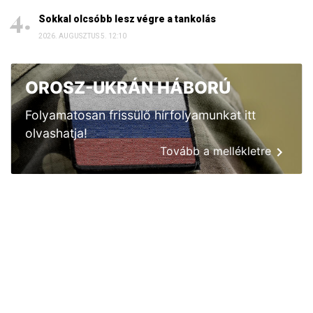
Sokkal olcsóbb lesz végre a tankolás
2026. AUGUSZTUS 5. 12:10
OROSZ-UKRÁN HÁBORÚ
Folyamatosan frissülő hírfolyamunkat itt
olvashatja!
Tovább a mellékletre