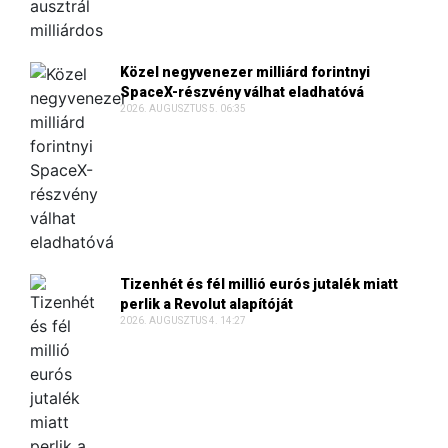
Közel negyvenezer milliárd forintnyi
SpaceX-részvény válhat eladhatóvá
2026. AUGUSZTUS 5. 06:35
Tizenhét és fél millió eurós jutalék miatt
perlik a Revolut alapítóját
2026. AUGUSZTUS 4. 14:27