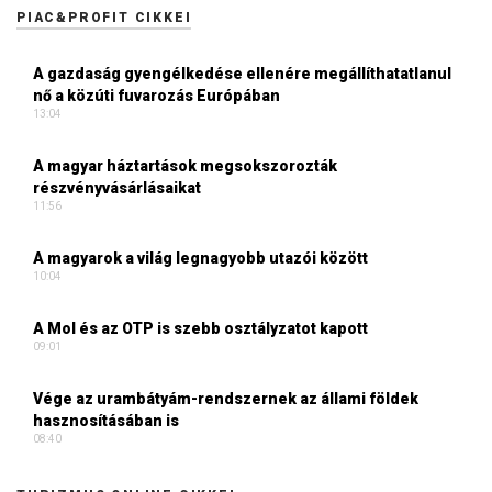
PIAC&PROFIT CIKKEI
A gazdaság gyengélkedése ellenére megállíthatatlanul
nő a közúti fuvarozás Európában
13:04
A magyar háztartások megsokszorozták
részvényvásárlásaikat
11:56
A magyarok a világ legnagyobb utazói között
10:04
A Mol és az OTP is szebb osztályzatot kapott
09:01
Vége az urambátyám-rendszernek az állami földek
hasznosításában is
08:40