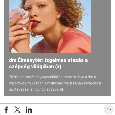
dm Élménytér: izgalmas utazás a
szépség világában (x)
2026-ban ismét egy egyedülálló utazásra hívja a dm a
vásárlókat, miközben aktivitásaik fókuszában továbbra is
az #egészenén gondolatisága áll.
A VIDÉK HÍREI
1p