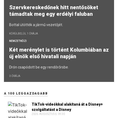
Szervkereskedőnek hitt nentősöket
támadtak meg egy erdélyi faluban
Bottal ütötték a jármű vezetőjét.
KÖRÜLBELÜL 1 ÓRÁJA
NEMZETKÖZI
Két merénylet is történt Kolumbiában az
új elnök első hivatali napján
Drón csapódott be egy rendőrőrsbe.
3 ÓRÁJA
A 100 LEGGAZDAGABB
TikTok-videókkal alakítaná át a Disney+
szolgáltatást a Disney
2026. AUGUSZTUS 6. 09:30