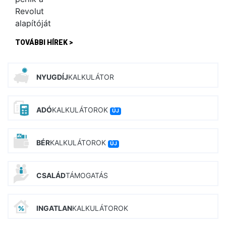
TOVÁBBI HÍREK >
NYUGDÍJ
KALKULÁTOR
ADÓ
KALKULÁTOROK
ÚJ
BÉR
KALKULÁTOROK
ÚJ
CSALÁD
TÁMOGATÁS
INGATLAN
KALKULÁTOROK