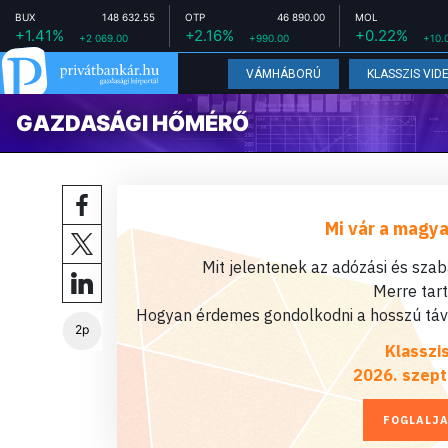
BUX
148 632.55
OTP
46 890.00
MOL
+1.41%
+2.16%
+0.22%
+2 069.00
+990.00
+10.
VÁMHÁBORÚ
KLASSZIS VID
GAZDASÁGI HŐMÉRŐ
Mi vár a magya
Mit jelentenek az adózási és sza
Merre tar
Hogyan érdemes gondolkodni a hosszú távú
2p
Klasszi
2026. szept
FOGLALJA