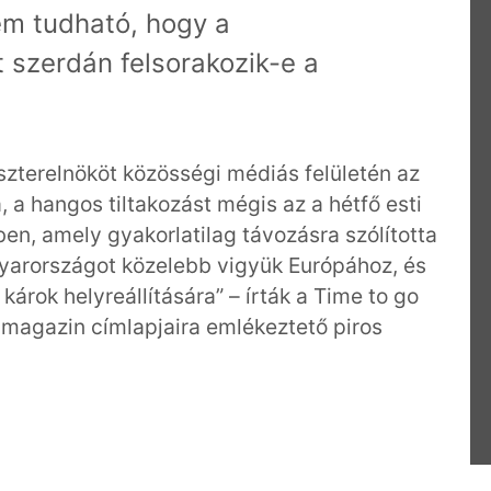
em tudható, hogy a
szerdán felsorakozik-e a
zterelnököt közösségi médiás felületén az
, a hangos tiltakozást mégis az a hétfő esti
ben, amely gyakorlatilag távozásra szólította
agyarországot közelebb vigyük Európához, és
károk helyreállítására” – írták a Time to go
 magazin címlapjaira emlékeztető piros