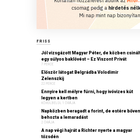
Korlátlan hozzáférést adunk az
Mfor
csomag pedig a
hirdetés nélk
Mi nap mint nap bizonyítan
FRISS
Jól vizsgázott Magyar Péter, de közben csinál
egy súlyos baklövést – Ez Viszont Privát
7 PERCE
Először látogat Belgrádba Volodimir
Zelenszkij
22 PERCE
Ennyire kell mélyre fúrni, hogy ivóvizes kút
legyen a kertben
KÖRÜLBELÜL 1 ÓRÁJA
Napközben beragadt a forint, de estére bőve
behozta a lemaradást
2 ÓRÁJA
A nap végi hajrát a Richter nyerte a magyar
tőzsdén