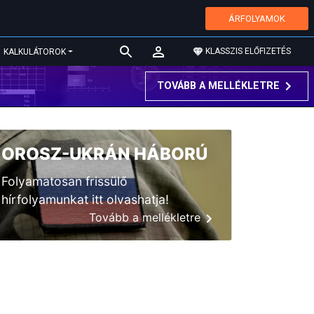
ÁRFOLYAMOK
KLASSZIS ELŐFIZETÉS
KALKULÁTOROK
TOVÁBB A MELLÉKLETRE
OROSZ-UKRÁN HÁBORÚ
Folyamatosan frissülő
hírfolyamunkat itt olvashatja!
Tovább a mellékletre