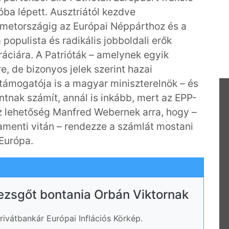
ba lépett. Ausztriától kezdve
émetországig az Európai Néppárthoz és a
 populista és radikális jobboldali erők
ráciára. A Patrióták – amelynek egyik
ére, de bizonyos jelek szerint hazai
támogatója is a magyar miniszterelnök – és
tnak számít, annál is inkább, mert az EPP-
z lehetőség Manfred Webernek arra, hogy –
lamenti vitán – rendezze a számlát mostani
Európa.
pezsgőt bontania Orbán Viktornak
Privátbankár Európai Inflációs Körkép.