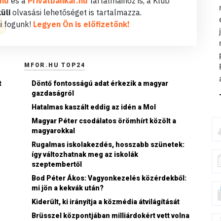
.hu
és a
Privátbankár.hu
tartalmaihoz is, a Klub
üli
olvasási lehetőséget is tartalmazza.
i fogunk!
Legyen Ön is előfizetőnk!
MFOR.HU TOP24
t
Döntő fontosságú adat érkezik a magyar
gazdaságról
Hatalmas kaszált eddig az idén a Mol
Magyar Péter csodálatos örömhírt közölt a
magyarokkal
Rugalmas iskolakezdés, hosszabb szünetek:
így változhatnak meg az iskolák
szeptembertől
n
Bod Péter Ákos: Vagyonkezelés közérdekből:
mi jön a kekvák után?
Kiderült, ki irányítja a közmédia átvilágítását
Brüsszel központjában milliárdokért vett volna