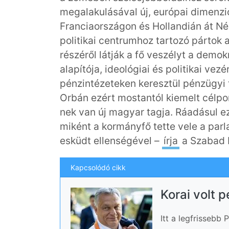
megalakulásával új, európai dimenzió
Franciaországon és Hollandián át N
politikai centrumhoz tartozó pártok a
részéről látják a fő veszélyt a demok
alapítója, ideológiai és politikai vez
pénzintézeteken keresztül pénzügyi 
Orbán ezért mostantól kiemelt célpon
nek van új magyar tagja. Ráadásul e
miként a kormányfő tette vele a par
esküdt ellenségével –
írja
a Szabad 
Kapcsolódó cikk
Korai volt 
Itt a legfrissebb 