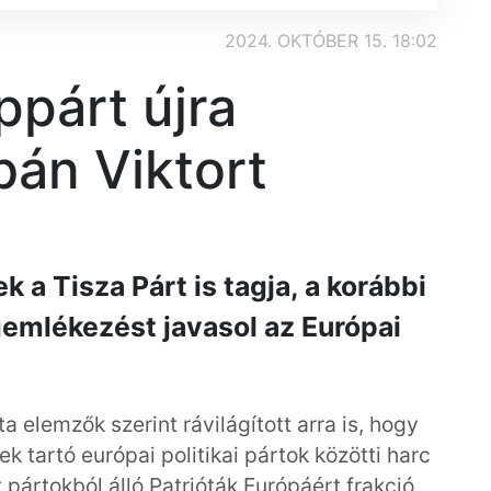
2024. OKTÓBER 15. 18:02
ppárt újra
bán Viktort
 a Tisza Párt is tagja, a korábbi
emlékezést javasol az Európai
a elemzők szerint rávilágított arra is, hogy
 tartó európai politikai pártok közötti harc
pártokból álló Patrióták Európáért frakció