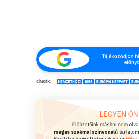
Tájékozódjon hi
előnyb
CÍMKÉK:
NEMZETKÖZI
1956
EURÓPAI NÉPPÁRT
EUR
LEGYEN ÖN
Előfizetőink máshol nem olvas
magas szakmai színvonalú
tartalom