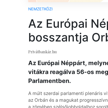
NEMZETKÖZI
Az Európai Né
bosszantja Or
Privátbankár.hu
Az Európai Néppárt, melynek
vitákra reagálva 56-os meg
Parlamentben.
A múlt szerdai parlamenti plenáris vit
az Orbán és a magukat progresszívnek
a zömében szélsőjobboldalhoz sorolt 