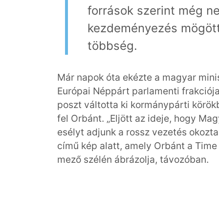
források szerint még n
kezdeményezés mögött 
többség.
Már napok óta ekézte a magyar minis
Európai Néppárt parlamenti frakciója
poszt váltotta ki kormánypárti körök
fel Orbánt. „Eljött az ideje, hogy M
esélyt adjunk a rossz vezetés okozta 
című kép alatt, amely Orbánt a Time
mező szélén ábrázolja, távozóban.