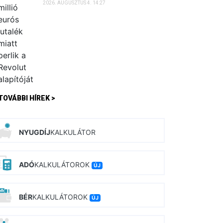
2026. AUGUSZTUS 4. 14:27
TOVÁBBI HÍREK >
NYUGDÍJ
KALKULÁTOR
ADÓ
KALKULÁTOROK
ÚJ
BÉR
KALKULÁTOROK
ÚJ