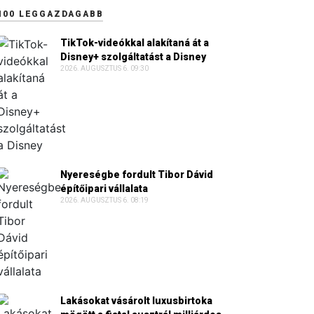
100 LEGGAZDAGABB
TikTok-videókkal alakítaná át a
Disney+ szolgáltatást a Disney
2026. AUGUSZTUS 6. 09:30
Nyereségbe fordult Tibor Dávid
építőipari vállalata
2026. AUGUSZTUS 6. 08:19
Lakásokat vásárolt luxusbirtoka