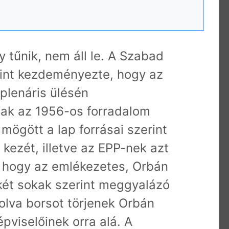
 tűnik, nem áll le. A Szabad
rint kezdeményezte, hogy az
 plenáris ülésén
ak az 1956-os forradalom
 mögött a lap forrásai szerint
kezét, illetve az EPP-nek azt
, hogy az emlékezetes, Orbán
két sokak szerint meggyalázó
olva borsot törjenek Orbán
épviselőinek orra alá. A