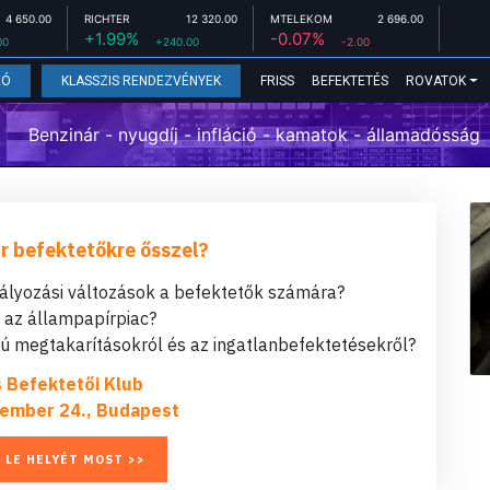
4 650.00
RICHTER
12 320.00
MTELEKOM
2 696.00
+1.99%
-0.07%
00
+240.00
-2.00
FRISS
BEFEKTETÉS
ROVATOK
EÓ
KLASSZIS RENDEZVÉNYEK
Benzinár - nyugdíj - infláció - kamatok - államadósság
r befektetőkre ősszel?
bályozási változások a befektetők számára?
t az állampapírpiac?
 megtakarításokról és az ingatlanbefektetésekről?
s Befektetői Klub
ember 24., Budapest
 LE HELYÉT MOST >>