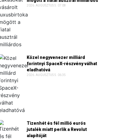
mögött a fiatal ausztrál milliárdos
2026. AUGUSZTUS 5. 07:08
Közel negyvenezer milliárd
forintnyi SpaceX-részvény válhat
eladhatóvá
2026. AUGUSZTUS 5. 06:35
Tizenhét és fél millió eurós
jutalék miatt perlik a Revolut
alapítóját