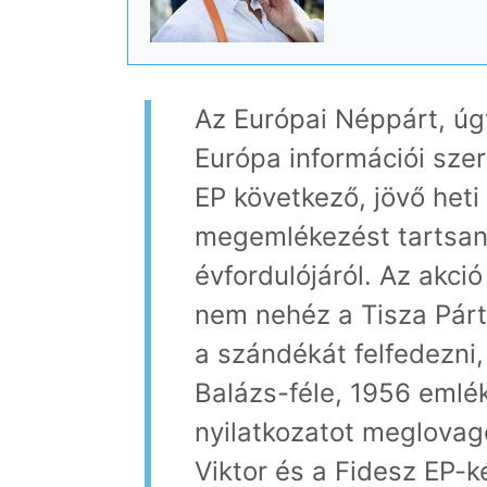
Az Európai Néppárt, úgy
Európa információi sze
EP következő, jövő heti
megemlékezést tartsan
évfordulójáról. Az akció
nem nehéz a Tisza Párt 
a szándékát felfedezni
Balázs-féle, 1956 emlé
nyilatkozatot meglovag
Viktor és a Fidesz EP-k