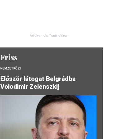
Árfolyamok: TradingView
Friss
NEMZETKÖZI
Először látogat Belgrádba
Volodimir Zelenszkij