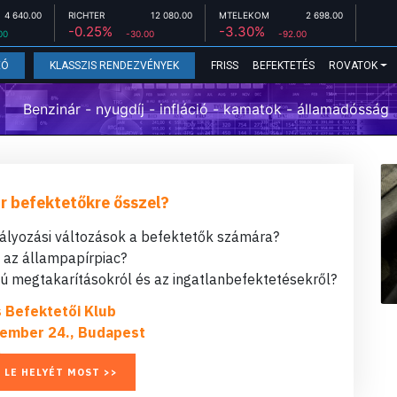
4 640.00
RICHTER
12 080.00
MTELEKOM
2 698.00
-0.25%
-3.30%
00
-30.00
-92.00
FRISS
BEFEKTETÉS
ROVATOK
EÓ
KLASSZIS RENDEZVÉNYEK
Benzinár - nyugdíj - infláció - kamatok - államadósság
r befektetőkre ősszel?
bályozási változások a befektetők számára?
t az állampapírpiac?
 megtakarításokról és az ingatlanbefektetésekről?
s Befektetői Klub
ember 24., Budapest
 LE HELYÉT MOST >>