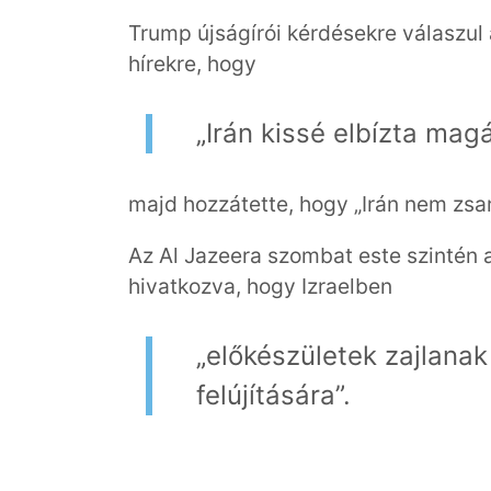
Trump újságírói kérdésekre válaszul
hírekre, hogy
„Irán kissé elbízta mag
majd hozzátette, hogy „Irán nem zsar
Az Al Jazeera szombat este szintén az
hivatkozva, hogy Izraelben
„előkészületek zajlanak 
felújítására”.