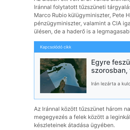
Iránnal folytatott tűzszüneti tárgyal
Marco Rubio külügyminiszter, Pete 
pénzügyminiszter, valamint a CIA igaz
ülésen, de a haderő is a legmagasab
Kapcsolódó cikk
Egyre feszü
szorosban, 
Irán lezárta a ku
Az Iránnal között tűzszünet három na
megegyezés a felek között a leginkáb
készleteinek átadása ügyében.