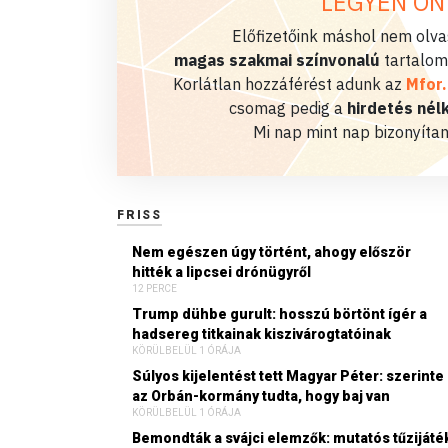
LEGYEN ÖN
Előfizetőink máshol nem olvas
magas szakmai színvonalú
tartalom
Korlátlan hozzáférést adunk az
Mfor
csomag pedig a
hirdetés nélk
Mi nap mint nap bizonyítan
FRISS
Nem egészen úgy történt, ahogy először
hitték a lipcsei drónügyről
12 PERCE
Trump dühbe gurult: hosszú börtönt ígér a
hadsereg titkainak kiszivárogtatóinak
KÖRÜLBELÜL 1 ÓRÁJA
Súlyos kijelentést tett Magyar Péter: szerinte
az Orbán-kormány tudta, hogy baj van
KÖRÜLBELÜL 1 ÓRÁJA
Bemondták a svájci elemzők: mutatós tűzijáté