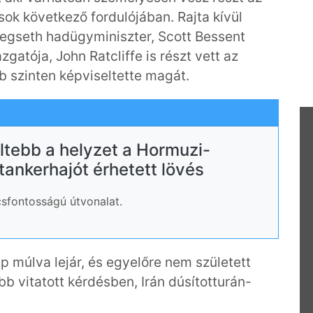
ások következő fordulójában. Rajta kívül
Hegseth hadügyminiszter, Scott Bessent
gatója, John Ratcliffe is részt vett az
b szinten képviseltette magát.
ltebb a helyzet a Hormuzi-
tankerhajót érhetett lövés
lcsfontosságú útvonalat.
p múlva lejár, és egyelőre nem született
b vitatott kérdésben, Irán dúsítotturán-