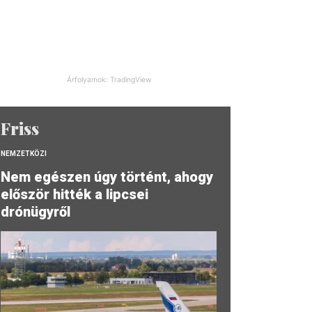
Árfolyamok: TradingView
Friss
NEMZETKÖZI
Nem egészen úgy történt, ahogy
először hitték a lipcsei
drónügyről