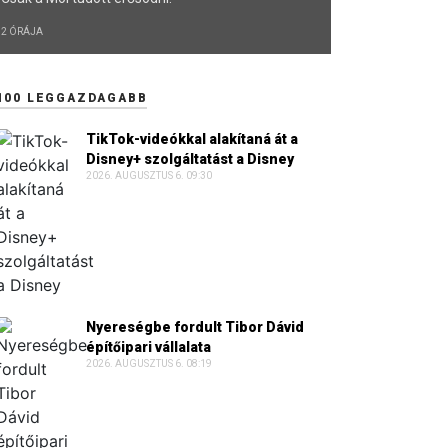
2 ÓRÁJA
100 LEGGAZDAGABB
TikTok-videókkal alakítaná át a
Disney+ szolgáltatást a Disney
2026. AUGUSZTUS 6. 09:30
Nyereségbe fordult Tibor Dávid
építőipari vállalata
2026. AUGUSZTUS 6. 08:19