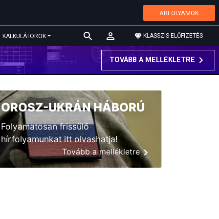
ÁRFOLYAMOK
KLASSZIS ELŐFIZETÉS
KALKULÁTOROK
TOVÁBB A MELLÉKLETRE
OROSZ-UKRÁN HÁBORÚ
Folyamatosan frissülő
hírfolyamunkat itt olvashatja!
Tovább a mellékletre