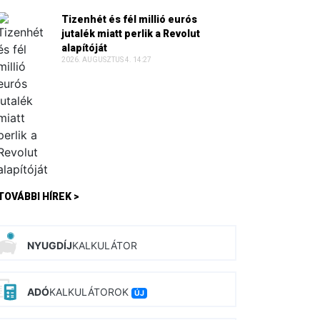
Tizenhét és fél millió eurós
jutalék miatt perlik a Revolut
alapítóját
2026. AUGUSZTUS 4. 14:27
TOVÁBBI HÍREK >
NYUGDÍJ
KALKULÁTOR
ADÓ
KALKULÁTOROK
ÚJ