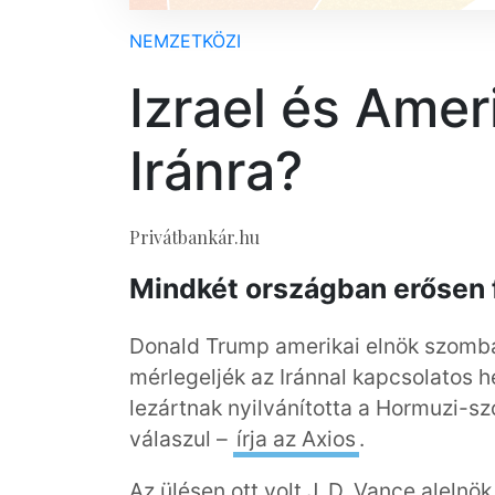
NEMZETKÖZI
Izrael és Amer
Iránra?
Privátbankár.hu
Mindkét országban erősen f
Donald Trump amerikai elnök szomba
mérlegeljék az Iránnal kapcsolatos h
lezártnak nyilvánította a Hormuzi-szo
válaszul –
írja az Axios
.
Az ülésen ott volt J. D. Vance alelnö