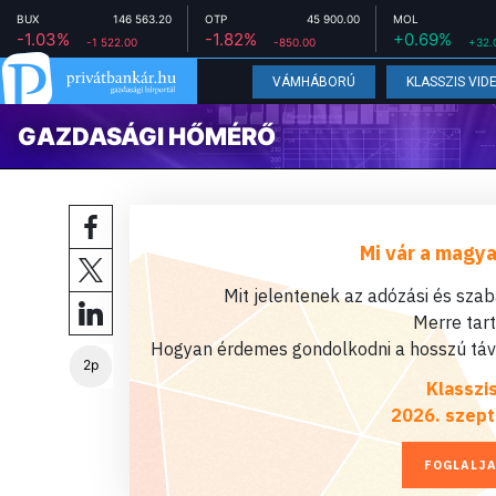
BUX
146 563.20
OTP
45 900.00
MOL
-1.03%
-1.82%
+0.69%
-1 522.00
-850.00
+32.
VÁMHÁBORÚ
KLASSZIS VID
GAZDASÁGI HŐMÉRŐ
Mi vár a magya
Mit jelentenek az adózási és sza
Merre tar
Hogyan érdemes gondolkodni a hosszú távú
2p
Klasszi
2026. szept
FOGLALJA