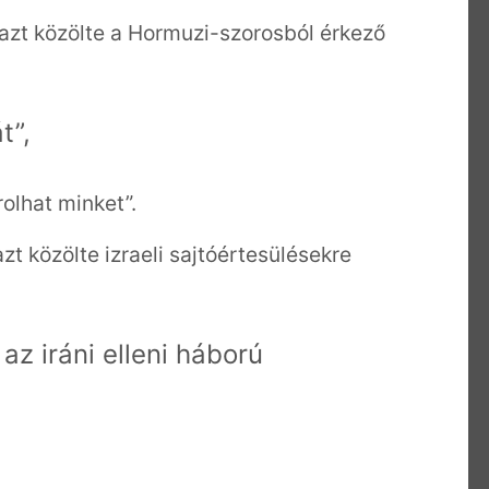
 azt közölte a Hormuzi-szorosból érkező
át”,
olhat minket”.
t közölte izraeli sajtóértesülésekre
az iráni elleni háború