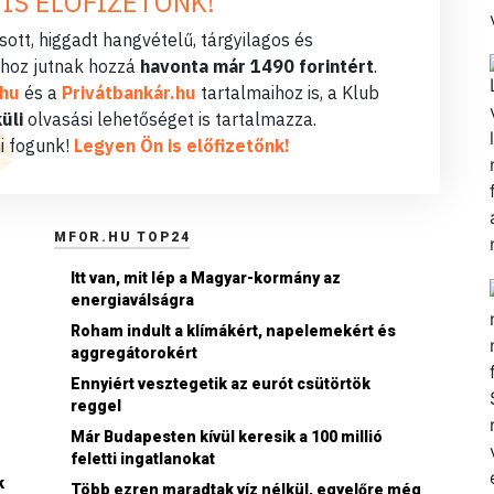
 IS ELŐFIZETŐNK!
ott, higgadt hangvételű, tárgyilagos és
hoz jutnak hozzá
havonta már 1490 forintért
.
.hu
és a
Privátbankár.hu
tartalmaihoz is, a Klub
üli
olvasási lehetőséget is tartalmazza.
i fogunk!
Legyen Ön is előfizetőnk!
MFOR.HU TOP24
Itt van, mit lép a Magyar-kormány az
energiaválságra
Roham indult a klímákért, napelemekért és
aggregátorokért
Ennyiért vesztegetik az eurót csütörtök
reggel
Már Budapesten kívül keresik a 100 millió
feletti ingatlanokat
k
Több ezren maradtak víz nélkül, egyelőre még