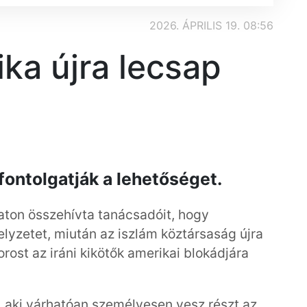
2026. ÁPRILIS 19. 08:56
ika újra lecsap
ontolgatják a lehetőséget.
ton összehívta tanácsadóit, hogy
elyzetet, miután az iszlám köztársaság újra
rost az iráni kikötők amerikai blokádjára
k, aki várhatóan személyesen vesz részt az