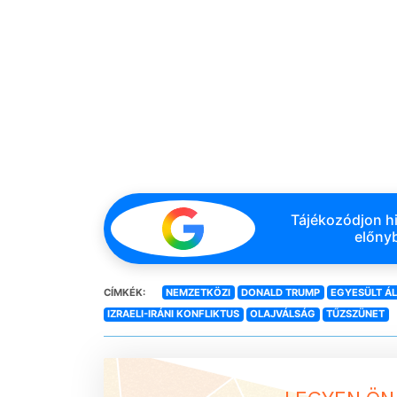
Tájékozódjon hi
előnyb
CÍMKÉK:
NEMZETKÖZI
DONALD TRUMP
EGYESÜLT Á
IZRAELI-IRÁNI KONFLIKTUS
OLAJVÁLSÁG
TŰZSZÜNET