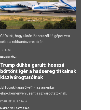
Cáfolták, hogy ukrán lőszerszállító gépet vett
célba a robbanószeres drón.
12 PERCE
NEMZETKÖZI
Trump dühbe gurult: hosszú
börtönt ígér a hadsereg titkainak
kiszivárogtatóinak
„El fogjuk kapni őket” – az amerikai
elnök keményen üzent a szivárogtatóknak.
KÖRÜLBELÜL 1 ÓRÁJA
MAKRO / KÜLGAZDASÁG