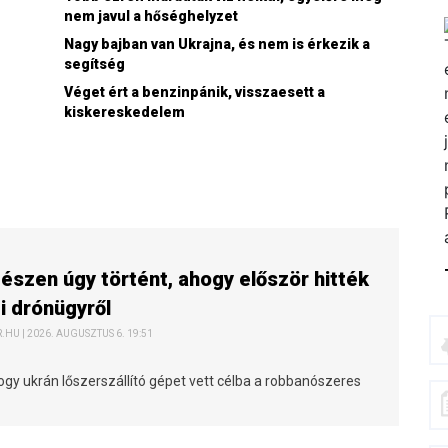
nem javul a hőséghelyzet
Nagy bajban van Ukrajna, és nem is érkezik a
segítség
Véget ért a benzinpánik, visszaesett a
kiskereskedelem
szen úgy történt, ahogy először hitték
ei drónügyről
HU | 2026. AUGUSZTUS 6. 19:51
ogy ukrán lőszerszállító gépet vett célba a robbanószeres