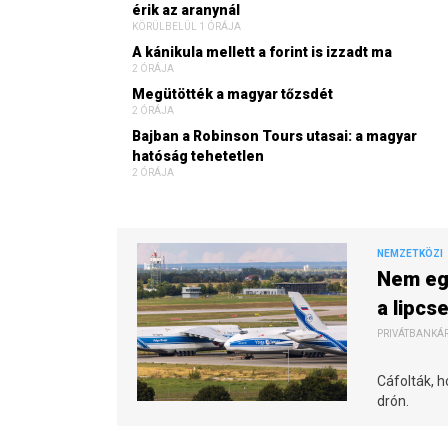
érik az aranynál
KÖRÜLBELÜL 1 ÓRÁJA
A kánikula mellett a forint is izzadt ma
2 ÓRÁJA
Megütötték a magyar tőzsdét
2 ÓRÁJA
Bajban a Robinson Tours utasai: a magyar
hatóság tehetetlen
2 ÓRÁJA
NEMZETKÖZI
Nem egé
a lipcs
PRIVÁTBANKÁR.
Cáfolták, h
drón.