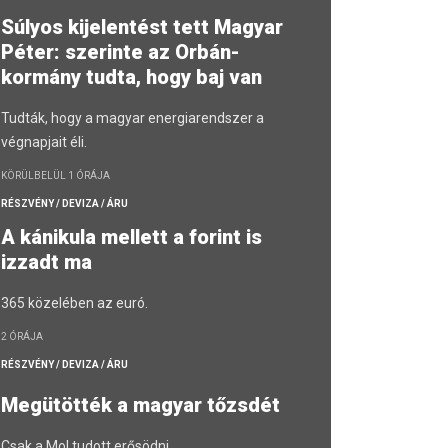
Súlyos kijelentést tett Magyar
Péter: szerinte az Orbán-
kormány tudta, hogy baj van
Tudták, hogy a magyar energiarendszer a
végnapjait éli.
KÖRÜLBELÜL 1 ÓRÁJA
RÉSZVÉNY / DEVIZA / ÁRU
A kánikula mellett a forint is
izzadt ma
365 közelében az euró.
2 ÓRÁJA
RÉSZVÉNY / DEVIZA / ÁRU
Megütötték a magyar tőzsdét
Csak a Mol tudott erősödni.