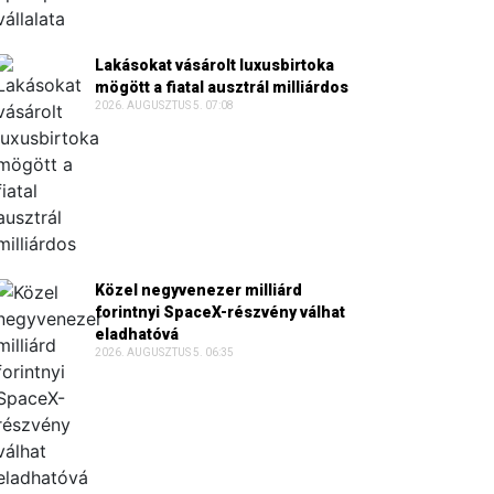
Lakásokat vásárolt luxusbirtoka
mögött a fiatal ausztrál milliárdos
2026. AUGUSZTUS 5. 07:08
Közel negyvenezer milliárd
forintnyi SpaceX-részvény válhat
eladhatóvá
2026. AUGUSZTUS 5. 06:35