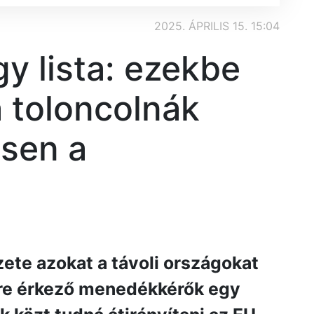
2025. ÁPRILIS 15. 15:04
gy lista: ezekbe
 toloncolnák
sen a
t
zete azokat a távoli országokat
sre érkező menedékkérők egy