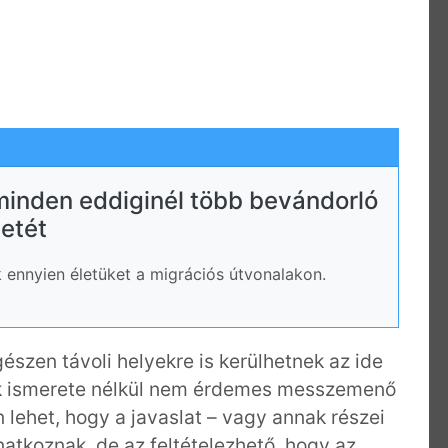
minden eddiginél több bevándorló
letét
 ennyien életüket a migrációs útvonalakon.
észen távoli helyekre is kerülhetnek az ide
ek ismerete nélkül nem érdemes messzemenő
lehet, hogy a javaslat – vagy annak részei
atkoznak, de az feltételezhető, hogy az