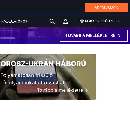
ÁRFOLYAMOK
KLASSZIS ELŐFIZETÉS
KALKULÁTOROK
TOVÁBB A MELLÉKLETRE
OROSZ-UKRÁN HÁBORÚ
Folyamatosan frissülő
hírfolyamunkat itt olvashatja!
Tovább a mellékletre