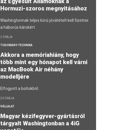
az Egyesült Államoknak a
Hormuzi-szoros megnyitásához
Washingtonnak teljes körű jóvátételt kell fizetnie
a háborús károkért.
3 ÓRÁJA
TUDOMÁNY-TECHNIKA
Akkora a memóriahiány, hogy
több mint egy hónapot kell várni
az MacBook Air néhány
modelljére
Elfogyott a boltokból.
20 ÓRÁJA
VÁLLALAT
Magyar kézifegyver-gyártásról
tárgyalt Washingtonban a 4iG