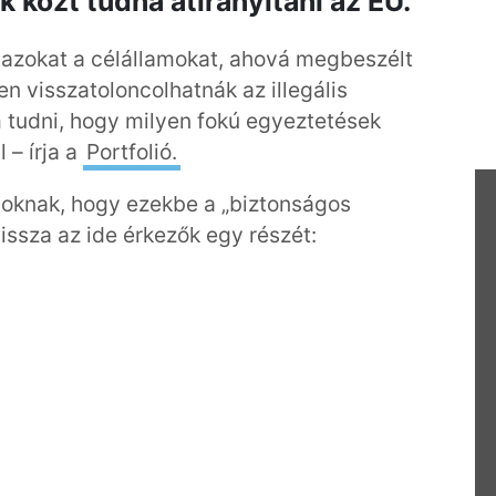
k közt tudná átirányítani az EU.
i azokat a célállamokat, ahová megbeszélt
n visszatoloncolhatnák az illegális
 tudni, hogy milyen fokú egyeztetések
 – írja a
Portfolió.
moknak, hogy ezekbe a „biztonságos
issza az ide érkezők egy részét: