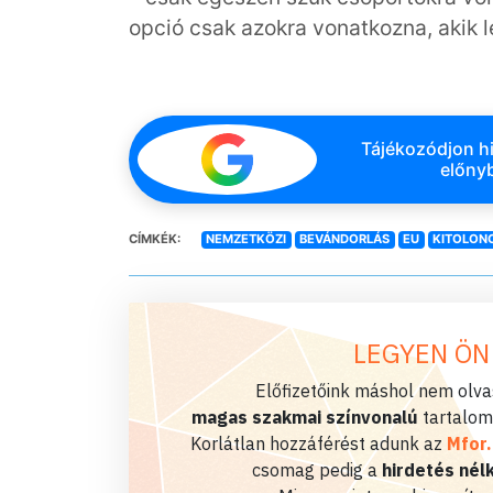
opció csak azokra vonatkozna, akik l
Tájékozódjon hi
előnyb
CÍMKÉK:
NEMZETKÖZI
BEVÁNDORLÁS
EU
KITOLON
LEGYEN ÖN
Előfizetőink máshol nem olvas
magas szakmai színvonalú
tartalom
Korlátlan hozzáférést adunk az
Mfor
csomag pedig a
hirdetés nélk