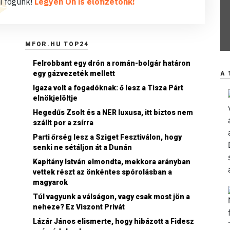
i fogunk!
Legyen Ön is előfizetőnk!
MFOR.HU TOP24
Felrobbant egy drón a román-bolgár határon
egy gázvezeték mellett
A 
Igaza volt a fogadóknak: ő lesz a Tisza Párt
elnökjelöltje
Hegedűs Zsolt és a NER luxusa, itt biztos nem
szállt por a zsírra
Parti őrség lesz a Sziget Fesztiválon, hogy
senki ne sétáljon át a Dunán
Kapitány István elmondta, mekkora arányban
vettek részt az önkéntes spórolásban a
magyarok
Túl vagyunk a válságon, vagy csak most jön a
neheze? Ez Viszont Privát
Lázár János elismerte, hogy hibázott a Fidesz