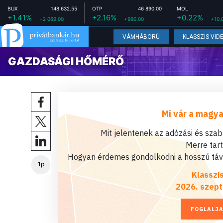
BUX
148 632.55
OTP
46 890.00
MOL
+1.41%
+2.16%
+0.22%
+2 069.00
+990.00
+10.
VÁMHÁBORÚ
KLASSZIS VID
GAZDASÁGI HŐMÉRŐ
Mi vár a magya
Mit jelentenek az adózási és sza
Merre tar
Hogyan érdemes gondolkodni a hosszú távú
1p
Klasszi
2026. szept
FOGLALJA