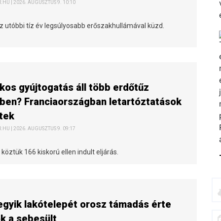
HU | 2026. AUGUSZTUS 9. 10:10
z utóbbi tíz év legsúlyosabb erőszakhullámával küzd.
os gyújtogatás áll több erdőtűz
ben? Franciaországban letartóztatások
tek
HU | 2026. AUGUSZTUS 9. 09:17
köztük 166 kiskorú ellen indult eljárás.
egyik lakótelepét orosz támadás érte
ok a sebesült