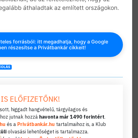
egalább áthaladtak az említett országokon.
teles forrásból: itt megadhatja, hogy a Google
en részesítse a Privátbankár cikkeit!
COLÁS
 IS ELŐFIZETŐNK!
ott, higgadt hangvételű, tárgyilagos és
hoz jutnak hozzá
havonta már 1490 forintért
.
.hu
és a
Privátbankár.hu
tartalmaihoz is, a Klub
üli
olvasási lehetőséget is tartalmazza.