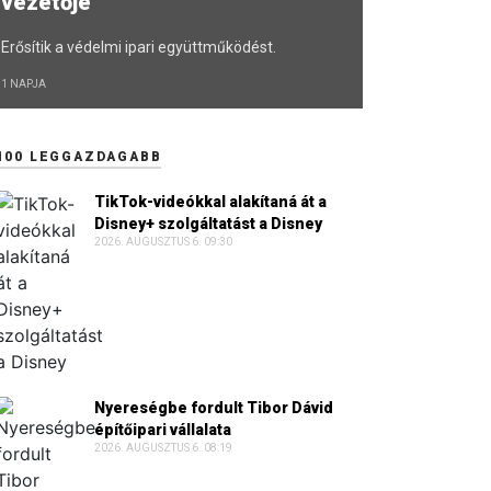
vezetője
Erősítik a védelmi ipari együttműködést.
1 NAPJA
100 LEGGAZDAGABB
TikTok-videókkal alakítaná át a
Disney+ szolgáltatást a Disney
2026. AUGUSZTUS 6. 09:30
Nyereségbe fordult Tibor Dávid
építőipari vállalata
2026. AUGUSZTUS 6. 08:19