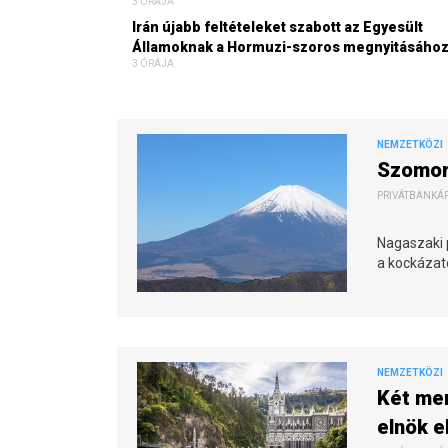
3 ÓRÁJA
Irán újabb feltételeket szabott az Egyesült
Államoknak a Hormuzi-szoros megnyitásáho
3 ÓRÁJA
NEMZETKÖZI
Szomor
PRIVÁTBANKÁR.
Nagaszaki 
a kockázat
NEMZETKÖZI
Két mer
elnök e