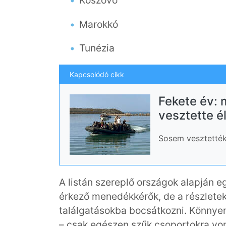
Koszovó
Marokkó
Tunézia
Kapcsolódó cikk
Fekete év: 
vesztette é
Sosem vesztették
A listán szereplő országok alapján eg
érkező menedékkérők, de a részlet
találgatásokba bocsátkozni. Könnyen 
– csak egészen szűk csoportokra von