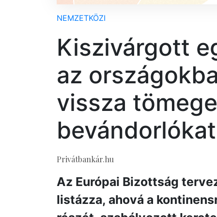
NEMZETKÖZI
Kiszivárgott e
az országokba
vissza tömege
bevándorlóka
Privátbankár.hu
Az Európai Bizottság terve
listázza, ahová a kontinen