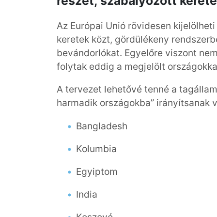
részét, szabályozott kerete
Az Európai Unió rövidesen kijelölhet
keretek közt, gördülékeny rendszerbe
bevándorlókat. Egyelőre viszont nem
folytak eddig a megjelölt országokkal
A tervezet lehetővé tenné a tagálla
harmadik országokba” irányítsanak v
Bangladesh
Kolumbia
Egyiptom
India