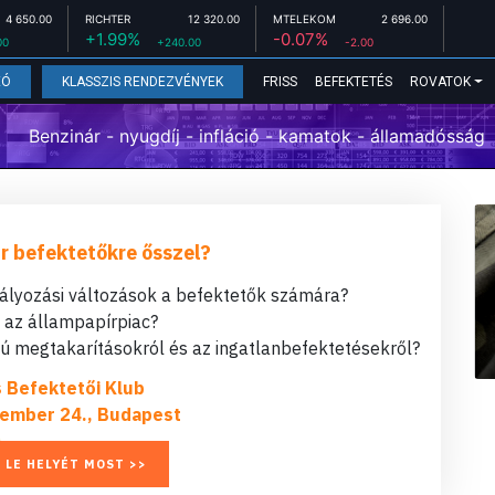
4 650.00
RICHTER
12 320.00
MTELEKOM
2 696.00
+1.99%
-0.07%
00
+240.00
-2.00
FRISS
BEFEKTETÉS
ROVATOK
EÓ
KLASSZIS RENDEZVÉNYEK
Benzinár - nyugdíj - infláció - kamatok - államadósság
r befektetőkre ősszel?
bályozási változások a befektetők számára?
t az állampapírpiac?
 megtakarításokról és az ingatlanbefektetésekről?
s Befektetői Klub
ember 24., Budapest
 LE HELYÉT MOST >>