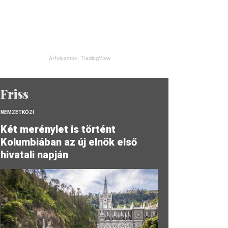
Árfolyamok: TradingView
Friss
NEMZETKÖZI
Két merénylet is történt
Kolumbiában az új elnök első
hivatali napján