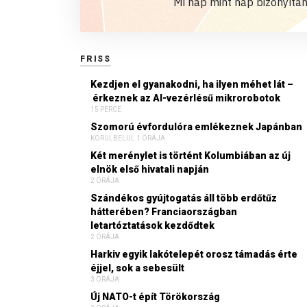
Mi nap mint nap bizonyítan
FRISS
Kezdjen el gyanakodni, ha ilyen méhet lát –
érkeznek az AI-vezérlésű mikrorobotok
15 PERCE
Szomorú évfordulóra emlékeznek Japánban
KÖRÜLBELÜL 1 ÓRÁJA
Két merénylet is történt Kolumbiában az új
elnök első hivatali napján
2 ÓRÁJA
Szándékos gyújtogatás áll több erdőtűz
hátterében? Franciaországban
letartóztatások kezdődtek
2 ÓRÁJA
Harkiv egyik lakótelepét orosz támadás érte
éjjel, sok a sebesült
3 ÓRÁJA
Új NATO-t épít Törökország