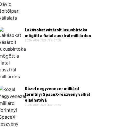
Lakásokat vásárolt luxusbirtoka
mögött a fiatal ausztrál milliárdos
2026. AUGUSZTUS 5. 07:08
Közel negyvenezer milliárd
forintnyi SpaceX-részvény válhat
eladhatóvá
2026. AUGUSZTUS 5. 06:35