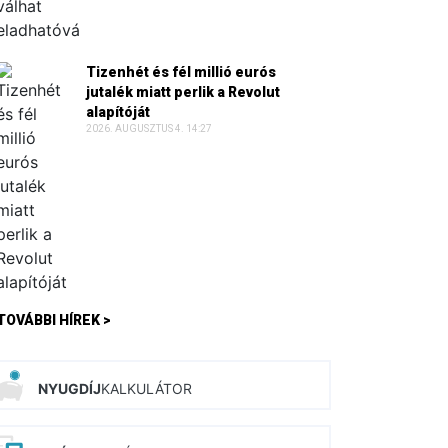
Tizenhét és fél millió eurós
jutalék miatt perlik a Revolut
alapítóját
2026. AUGUSZTUS 4. 14:27
TOVÁBBI HÍREK >
NYUGDÍJ
KALKULÁTOR