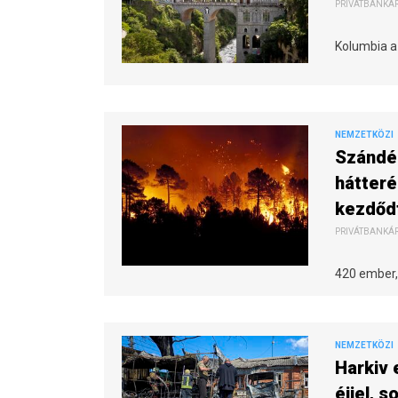
PRIVÁTBANKÁR.
Kolumbia a
NEMZETKÖZI
Szándék
hátteré
kezdőd
PRIVÁTBANKÁR.
420 ember, 
NEMZETKÖZI
Harkiv 
éjjel, s