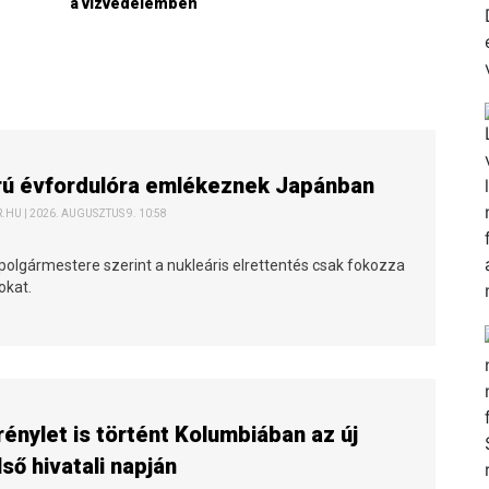
a vízvédelemben
z
ú évfordulóra emlékeznek Japánban
HU | 2026. AUGUSZTUS 9. 10:58
polgármestere szerint a nukleáris elrettentés csak fokozza
okat.
énylet is történt Kolumbiában az új
lső hivatali napján