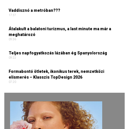
Vaddisznó a metróban???
17:37
Átalakult a balatoni turizmus, a last minute ma már a
meghatározó
09:36
Teljes napfogyatkozás lázában ég Spanyolország
09:22
Formabontó ötletek, ikonikus terek, nemzetközi
elismerés – Klasszis TopDesign 2026
07:20