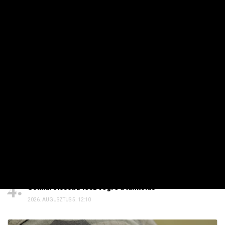
2026. AUGUSZTUS 7. 19:07
HAVI TOP
Elárulta Forsthoffer Ágnes, ki ül be az ő székébe
2026. JÚLIUS 19. 09:11
A nap képe: száraz lábbal lefotózható a Parlament a
Duna közepéről
2026. JÚLIUS 18. 11:38
Dörzsölheti a tenyerét, aki a Lidl, a Penny és az Aldi
üzleteiben vásárol
2026. AUGUSZTUS 3. 05:51
Sokkal olcsóbb lesz végre a tankolás
2026. AUGUSZTUS 5. 12:10