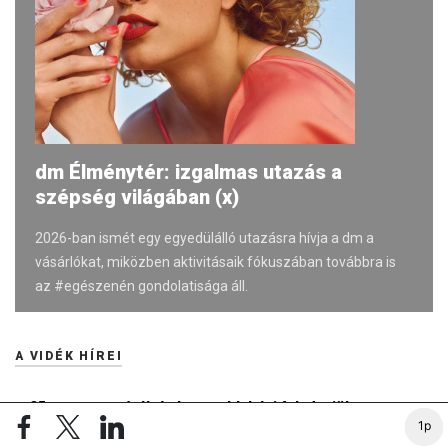
dm Élménytér: izgalmas utazás a
szépség világában (x)
2026-ban ismét egy egyedülálló utazásra hívja a dm a
vásárlókat, miközben aktivitásaik fókuszában továbbra is
az #egészenén gondolatisága áll.
A VIDÉK HÍREI
35 perces tanórák és kevesebb házi feladat jöhet az
1p
alsó tagozaton
14:44