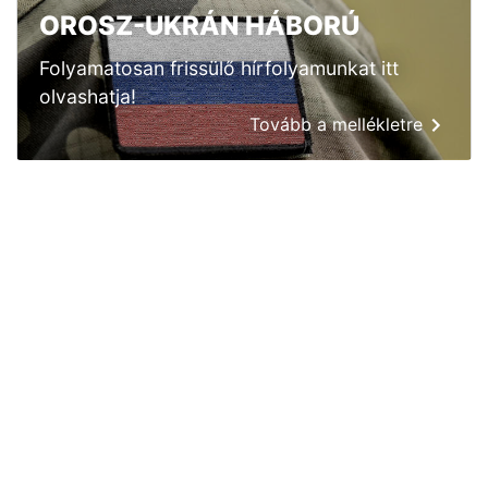
OROSZ-UKRÁN HÁBORÚ
Folyamatosan frissülő hírfolyamunkat itt
olvashatja!
Tovább a mellékletre