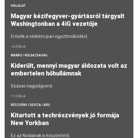
VÁLLALAT
Magyar kézifegyver-gyártásról tárgyalt
Washingtonban a 4iG vezetője
Erősítik a védelmi ipari együttműködést.
16 ÓRÁJA
MAKRO / KÜLGAZDASÁG
Kiderült, mennyi magyar áldozata volt az
embertelen hőhullámnak
Százas nagyságrend.
17 ÓRÁJA
RÉSZVÉNY / DEVIZA / ÁRU
Kitartott a techrészvények jó formája
New Yorkban
Ez az Nvidiának is köszönhető.