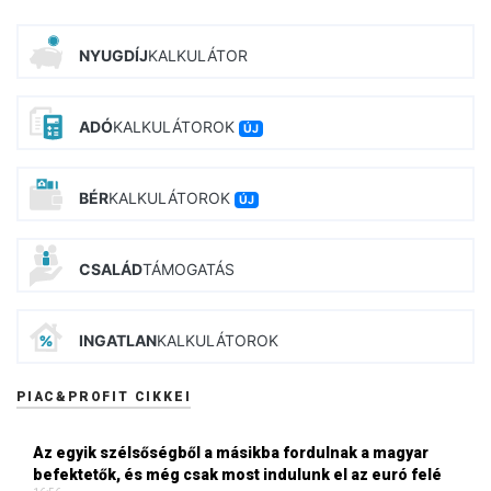
NYUGDÍJ
KALKULÁTOR
ADÓ
KALKULÁTOROK
ÚJ
BÉR
KALKULÁTOROK
ÚJ
CSALÁD
TÁMOGATÁS
INGATLAN
KALKULÁTOROK
PIAC&PROFIT CIKKEI
Az egyik szélsőségből a másikba fordulnak a magyar
befektetők, és még csak most indulunk el az euró felé