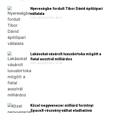
Nyereségbe fordult Tibor Dávid építőipari
vállalata
2026. AUGUSZTUS 6. 08:19
Lakásokat vásárolt luxusbirtoka mögött a
fiatal ausztrál milliárdos
2026. AUGUSZTUS 5. 07:08
Közel negyvenezer milliárd forintnyi
SpaceX-részvény válhat eladhatóvá