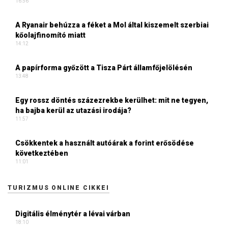
16:56
A Ryanair behúzza a féket a Mol által kiszemelt szerbiai
kőolajfinomító miatt
14:12
A papírforma győzött a Tisza Párt államfőjelölésén
13:48
Egy rossz döntés százezrekbe kerülhet: mit ne tegyen,
ha bajba kerül az utazási irodája?
11:57
Csökkentek a használt autóárak a forint erősödése
következtében
11:01
TURIZMUS ONLINE CIKKEI
Digitális élménytér a lévai várban
18:10