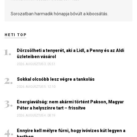
Sorozatban harmadik hónapja bővült a kibocsátás.
HETI TOP
Dörzsölheti a tenyerét, aki a Lidl, a Penny és az Aldi
üzleteiben vásárol
2026. AUGUSZTUS 3. 05:51
Sokkal olcsóbb lesz végre a tankolás
2026. AUGUSZTUS 5. 12:10
Energiaválság: nem akármi történt Pakson, Magyar
Péter a helyszínre tart – frissítve
2026. AUGUSZTUS 4. 08:19
Ennyire kell mélyre fúrni, hogy ivóvizes kút legyen a
kertben