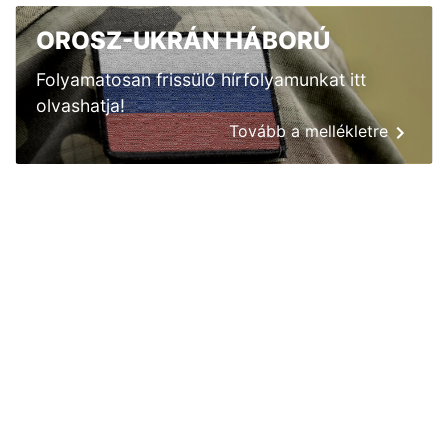
OROSZ-UKRÁN HÁBORÚ
Folyamatosan frissülő hírfolyamunkat itt
olvashatja!
Tovább a mellékletre