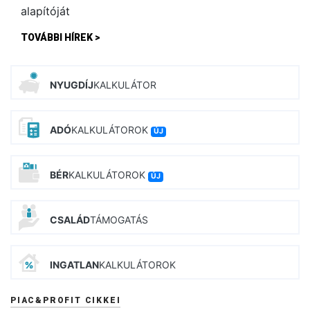
TOVÁBBI HÍREK >
NYUGDÍJ
KALKULÁTOR
ADÓ
KALKULÁTOROK
ÚJ
BÉR
KALKULÁTOROK
ÚJ
CSALÁD
TÁMOGATÁS
INGATLAN
KALKULÁTOROK
PIAC&PROFIT CIKKEI