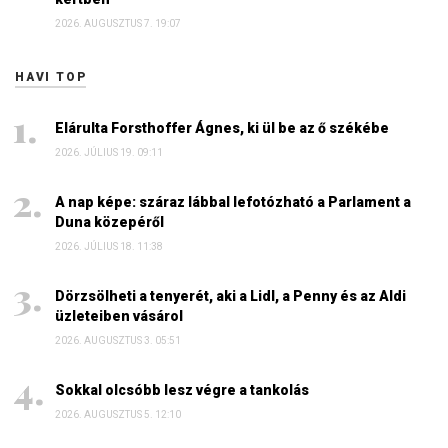
2026. AUGUSZTUS 7. 19:07
HAVI TOP
Elárulta Forsthoffer Ágnes, ki ül be az ő székébe
2026. JÚLIUS 19. 09:11
A nap képe: száraz lábbal lefotózható a Parlament a
Duna közepéről
2026. JÚLIUS 18. 11:38
Dörzsölheti a tenyerét, aki a Lidl, a Penny és az Aldi
üzleteiben vásárol
2026. AUGUSZTUS 3. 05:51
Sokkal olcsóbb lesz végre a tankolás
2026. AUGUSZTUS 5. 12:10