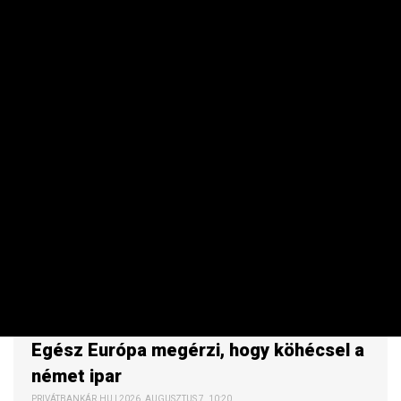
NEMZETKÖZI
Egész Európa megérzi, hogy köhécsel a
német ipar
PRIVÁTBANKÁR.HU | 2026. AUGUSZTUS 7. 10:20