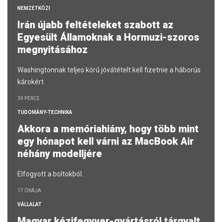
NEMZETKÖZI
Irán újabb feltételeket szabott az
Egyesült Államoknak a Hormuzi-szoros
megnyitásához
Washingtonnak teljes körű jóvátételt kell fizetnie a háborús
károkért.
39 PERCE
TUDOMÁNY-TECHNIKA
Akkora a memóriahiány, hogy több mint
egy hónapot kell várni az MacBook Air
néhány modelljére
Elfogyott a boltokból.
17 ÓRÁJA
VÁLLALAT
Magyar kézifegyver-gyártásról tárgyalt