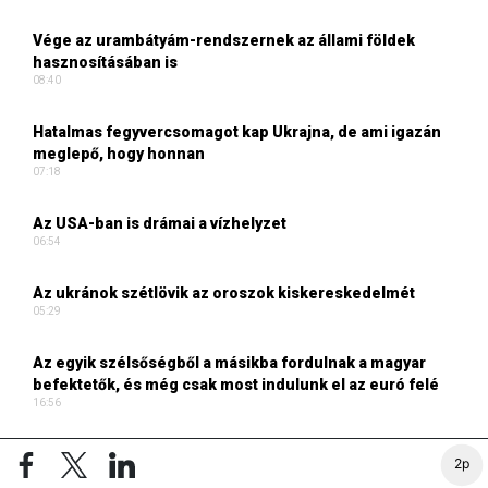
Vége az urambátyám-rendszernek az állami földek
hasznosításában is
08:40
Hatalmas fegyvercsomagot kap Ukrajna, de ami igazán
meglepő, hogy honnan
07:18
Az USA-ban is drámai a vízhelyzet
06:54
Az ukránok szétlövik az oroszok kiskereskedelmét
05:29
Az egyik szélsőségből a másikba fordulnak a magyar
befektetők, és még csak most indulunk el az euró felé
16:56
TURIZMUS ONLINE CIKKEI
2p