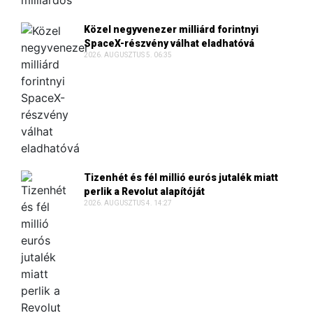
Közel negyvenezer milliárd forintnyi
SpaceX-részvény válhat eladhatóvá
2026. AUGUSZTUS 5. 06:35
Tizenhét és fél millió eurós jutalék miatt
perlik a Revolut alapítóját
2026. AUGUSZTUS 4. 14:27