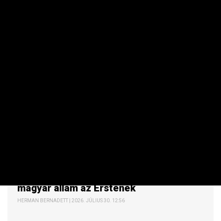
PÉNZÜGYI SZEKTOR
Rekordösszegű számlát nyújtott be a
magyar állam az Erstének
HERMAN BERNADETT | 2026. JÚLIUS 30. 12:56