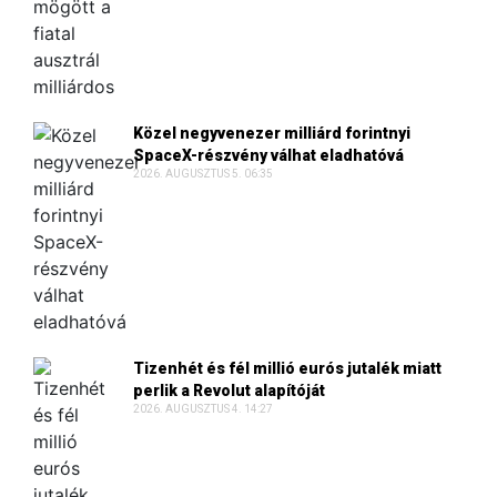
Közel negyvenezer milliárd forintnyi
SpaceX-részvény válhat eladhatóvá
2026. AUGUSZTUS 5. 06:35
Tizenhét és fél millió eurós jutalék miatt
perlik a Revolut alapítóját
2026. AUGUSZTUS 4. 14:27