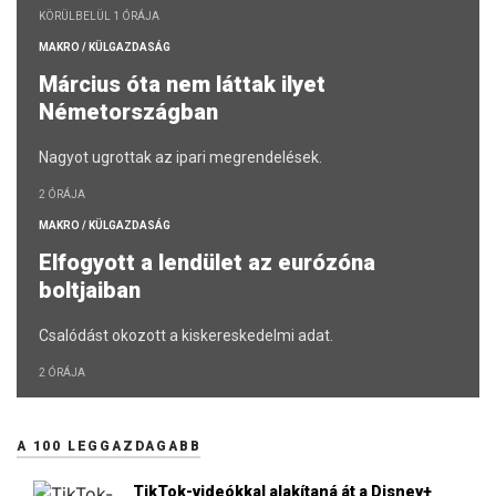
KÖRÜLBELÜL 1 ÓRÁJA
MAKRO / KÜLGAZDASÁG
Március óta nem láttak ilyet
Németországban
Nagyot ugrottak az ipari megrendelések.
2 ÓRÁJA
MAKRO / KÜLGAZDASÁG
Elfogyott a lendület az eurózóna
boltjaiban
Csalódást okozott a kiskereskedelmi adat.
2 ÓRÁJA
A 100 LEGGAZDAGABB
TikTok-videókkal alakítaná át a Disney+