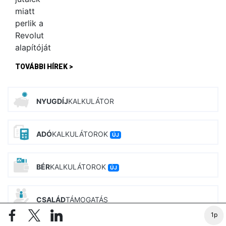
TOVÁBBI HÍREK >
NYUGDÍJ
KALKULÁTOR
ADÓ
KALKULÁTOROK
ÚJ
BÉR
KALKULÁTOROK
ÚJ
CSALÁD
TÁMOGATÁS
1p