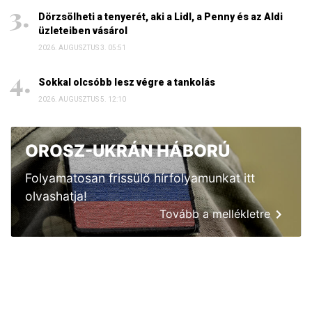
Dörzsölheti a tenyerét, aki a Lidl, a Penny és az Aldi
üzleteiben vásárol
2026. AUGUSZTUS 3. 05:51
Sokkal olcsóbb lesz végre a tankolás
2026. AUGUSZTUS 5. 12:10
OROSZ-UKRÁN HÁBORÚ
Folyamatosan frissülő hírfolyamunkat itt
olvashatja!
Tovább a mellékletre