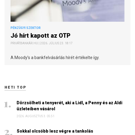
PÉNZÜGYI SZEKTOR
Jó hírt kapott az OTP
PRIVÁTBANKÁR.HU | 2026. JÚLIUS 23. 18:17
A Moody’s a bankfelvásárlás hírét értékelte így.
HETI TOP
Dörzsölheti a tenyerét, aki a Lidl, a Penny és az Aldi
üzleteiben vásárol
2026. AUGUSZTUS 3. 05:51
Sokkal olcsóbb lesz végre a tankolás