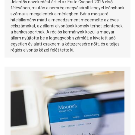
Jelentős növekedést ért el az Erste Csoport 2026 első
félévében, miután a nemrég megvásárolt lengyel leánybank
számai is megjelentek a mérlegben. Bár a megugró
hitelállomány miatt a menedzsment megemelte az éves
célszámokat, az állami elvonások komoly terhet jelentenek
a bankcsoportnak. A régiós kormányok közül a magyar
állam nyújtotta be a legnagyobb számlát: a kivetett adó
egyetlen év alatt csaknem a kétszeresére nőtt, és a teljes
régiós elvonás közel felét tette ki.