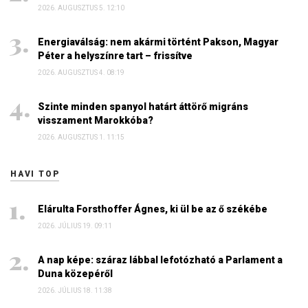
2026. AUGUSZTUS 5. 12:10
Energiaválság: nem akármi történt Pakson, Magyar
Péter a helyszínre tart – frissítve
2026. AUGUSZTUS 4. 08:19
Szinte minden spanyol határt áttörő migráns
visszament Marokkóba?
2026. AUGUSZTUS 1. 11:15
HAVI TOP
Elárulta Forsthoffer Ágnes, ki ül be az ő székébe
2026. JÚLIUS 19. 09:11
A nap képe: száraz lábbal lefotózható a Parlament a
Duna közepéről
2026. JÚLIUS 18. 11:38