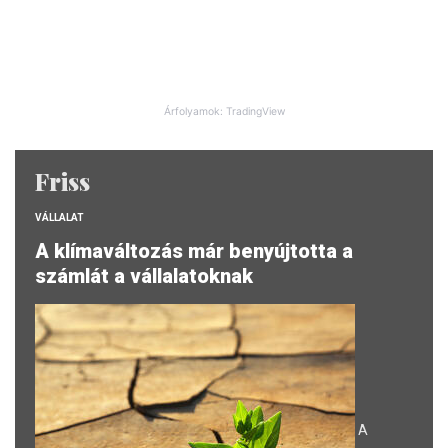
Árfolyamok: TradingView
Friss
VÁLLALAT
A klímaváltozás már benyújtotta a
számlát a vállalatoknak
A