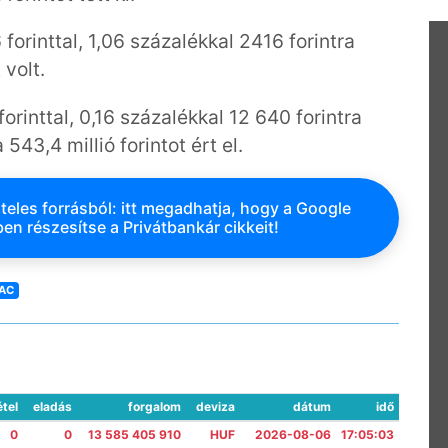
orinttal, 1,06 százalékkal 2416 forintra
 volt.
orinttal, 0,16 százalékkal 12 640 forintra
43,4 millió forintot ért el.
teles forrásból: itt megadhatja, hogy a Google
en részesítse a Privátbankár cikkeit!
IAC
étel
eladás
forgalom
deviza
dátum
idő
0
0
13 585 405 910
HUF
2026-08-06
17:05:03