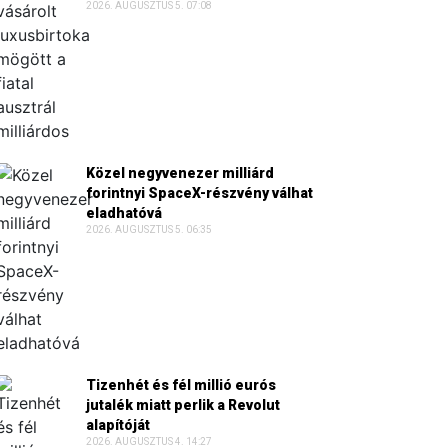
2026. AUGUSZTUS 5. 07:08
Közel negyvenezer milliárd
forintnyi SpaceX-részvény válhat
eladhatóvá
2026. AUGUSZTUS 5. 06:35
Tizenhét és fél millió eurós
jutalék miatt perlik a Revolut
alapítóját
2026. AUGUSZTUS 4. 14:27