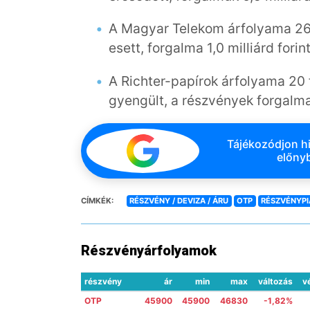
A Magyar Telekom árfolyama 26 f
esett, forgalma 1,0 milliárd forint
A Richter-papírok árfolyama 20 f
gyengült, a részvények forgalma 5
Tájékozódjon hi
előnyb
CÍMKÉK:
RÉSZVÉNY / DEVIZA / ÁRU
OTP
RÉSZVÉNYP
Részvényárfolyamok
részvény
ár
min
max
változás
v
OTP
45900
45900
46830
-1,82%