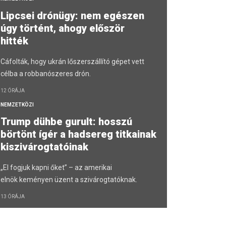
Lipcsei drónügy: nem egészen
úgy történt, ahogy először
hitték
Cáfolták, hogy ukrán lőszerszállító gépet vett
célba a robbanószeres drón.
12 ÓRÁJA
NEMZETKÖZI
Trump dühbe gurult: hosszú
börtönt ígér a hadsereg titkainak
kiszivárogtatóinak
„El fogjuk kapni őket” – az amerikai
elnök keményen üzent a szivárogtatóknak.
13 ÓRÁJA