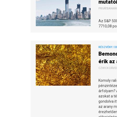
mutató
PRIVÁTBANKÁR.
Az S&P 500-
7710,08 po
RÉSZVÉNY / D
Bemondt
érik az
CZWICK DÁVID 
Komoly rali 
pénzintézet
árfolyam? 
azokat a té
gondolva it
az arany m
érezhetően 