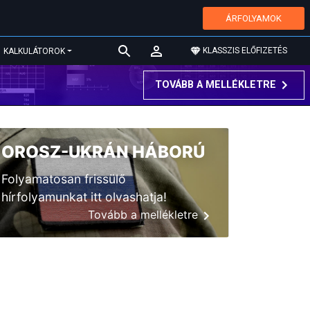
ÁRFOLYAMOK
KLASSZIS ELŐFIZETÉS
KALKULÁTOROK
TOVÁBB A MELLÉKLETRE
OROSZ-UKRÁN HÁBORÚ
Folyamatosan frissülő
hírfolyamunkat itt olvashatja!
Tovább a mellékletre