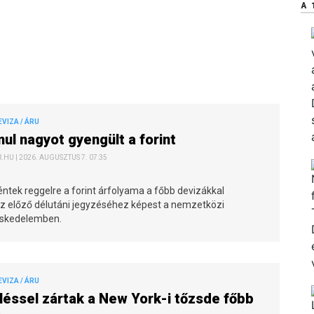
A 
EVIZA / ÁRU
nul nagyot gyengült a forint
HU | 2026. AUGUSZTUS 7. 07:35
ntek reggelre a forint árfolyama a főbb devizákkal
 előző délutáni jegyzéséhez képest a nemzetközi
eskedelemben.
EVIZA / ÁRU
éssel zártak a New York-i tőzsde főbb