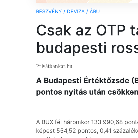
RÉSZVÉNY / DEVIZA / ÁRU
Csak az OTP t
budapesti ros
Privátbankár.hu
A Budapesti Értéktőzsde (B
pontos nyitás után csökken
A BUX fél háromkor 133 990,68 ponton
képest 554,52 pontos, 0,41 százalék