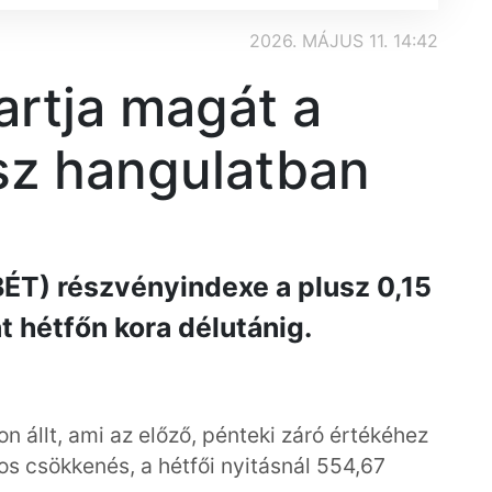
2026. MÁJUS 11. 14:42
artja magát a
sz hangulatban
ÉT) részvényindexe a plusz 0,15
t hétfőn kora délutánig.
 állt, ami az előző, pénteki záró értékéhez
os csökkenés, a hétfői nyitásnál 554,67