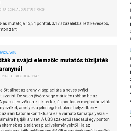
i
HU | 2026. AUGUSZTUS 7. 06:29
as mutatója 13,34 ponttal, 0,17 százalékkal lett kevesebb,
nton zárt.
EVIZA / ÁRU
ák a svájci elemzők: mutatós tűzijáték
 aranynál
| 2026. AUGUSZTUS 6. 18:47
előtt állhat az arany világpiaci ára a neves svájci
 szerint. De vajon jövőre vagy már idén robban be az
A piaci elemzők erre is kitértek, és pontosan meghatározták
nyezőket, amelyek a jelenlegi turbulens helyzetben –
t az iráni katonai konfliktusra és a várható kamatpályákra –
almára hajtják a vizet. A UBS szakértői ráadásul egy ponton
eltérnek az általános piaci véleményektől. Ha az