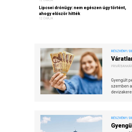
12 ÓRÁJA
Lipcsei drónügy: nem egészen úgy történt,
ahogy először hitték
12 ÓRÁJA
RÉSZVÉNY / D
Váratla
PRIVÁTBANKÁR.
Gyengült pé
szemben az
devizaker
RÉSZVÉNY / D
Gyengül