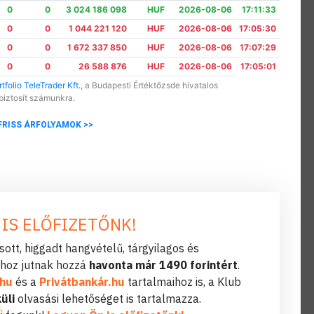
0
0
3 024 186 098
HUF
2026-08-06
17:11:33
0
0
1 044 221 120
HUF
2026-08-06
17:05:30
0
0
1 672 337 850
HUF
2026-08-06
17:07:29
0
0
26 588 876
HUF
2026-08-06
17:05:01
tfolio TeleTrader Kft.
, a Budapesti Értéktőzsde hivatalos
biztosít számunkra.
FRISS ÁRFOLYAMOK >>
 IS ELŐFIZETŐNK!
ott, higgadt hangvételű, tárgyilagos és
hoz jutnak hozzá
havonta már 1490 forintért
.
.hu
és a
Privátbankár.hu
tartalmaihoz is, a Klub
üli
olvasási lehetőséget is tartalmazza.