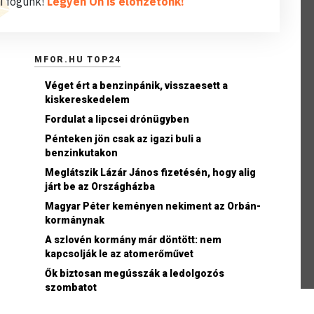
i fogunk!
Legyen Ön is előfizetőnk!
MFOR.HU TOP24
Véget ért a benzinpánik, visszaesett a
kiskereskedelem
Fordulat a lipcsei drónügyben
Pénteken jön csak az igazi buli a
benzinkutakon
Meglátszik Lázár János fizetésén, hogy alig
járt be az Országházba
Magyar Péter keményen nekiment az Orbán-
kormánynak
A szlovén kormány már döntött: nem
kapcsolják le az atomerőművet
Ők biztosan megússzák a ledolgozós
szombatot