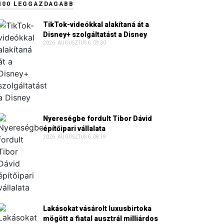
100 LEGGAZDAGABB
TikTok-videókkal alakítaná át a
Disney+ szolgáltatást a Disney
2026. AUGUSZTUS 6. 09:30
Nyereségbe fordult Tibor Dávid
építőipari vállalata
2026. AUGUSZTUS 6. 08:19
Lakásokat vásárolt luxusbirtoka
mögött a fiatal ausztrál milliárdos