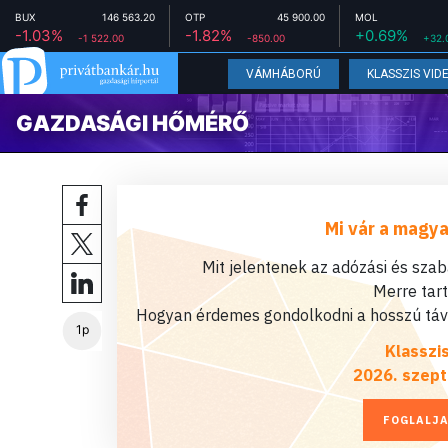
BUX
146 563.20
OTP
45 900.00
MOL
-1.03%
-1.82%
+0.69%
-1 522.00
-850.00
+32.
VÁMHÁBORÚ
KLASSZIS VID
GAZDASÁGI HŐMÉRŐ
Mi vár a magya
Mit jelentenek az adózási és sza
Merre tar
Hogyan érdemes gondolkodni a hosszú távú
1p
Klasszi
2026. szept
FOGLALJA