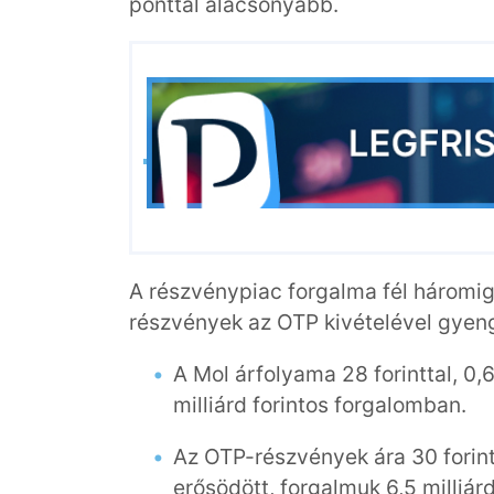
ponttal alacsonyabb.
A részvénypiac forgalma fél háromig 1
részvények az OTP kivételével gyeng
A Mol árfolyama 28 forinttal, 0,
milliárd forintos forgalomban.
Az OTP-részvények ára 30 forintt
erősödött, forgalmuk 6,5 milliárd 