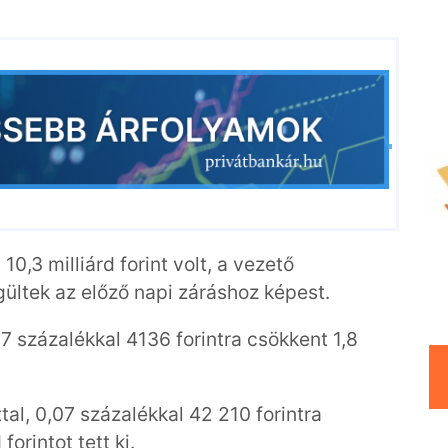
0,3 milliárd forint volt, a vezető
ültek az előző napi záráshoz képest.
67 százalékkal 4136 forintra csökkent 1,8
al, 0,07 százalékkal 42 210 forintra
forintot tett ki.