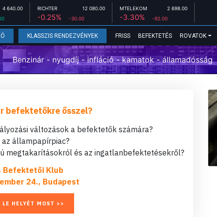
4 640.00
RICHTER
12 080.00
MTELEKOM
2 698.00
-0.25%
-3.30%
00
-30.00
-92.00
FRISS
BEFEKTETÉS
ROVATOK
EÓ
KLASSZIS RENDEZVÉNYEK
Benzinár - nyugdíj - infláció - kamatok - államadósság
r befektetőkre ősszel?
bályozási változások a befektetők számára?
t az állampapírpiac?
 megtakarításokról és az ingatlanbefektetésekről?
s Befektetői Klub
ember 24., Budapest
 LE HELYÉT MOST >>