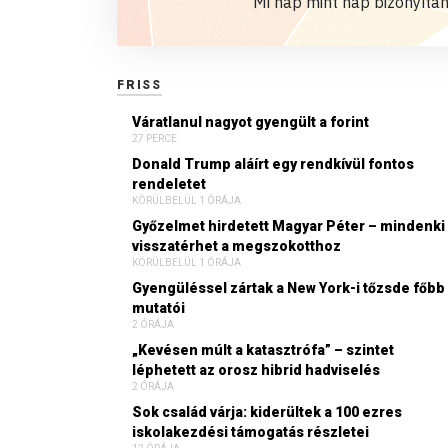
Mi nap mint nap bizonyítan
FRISS
Váratlanul nagyot gyengült a forint
27 PERCE
Donald Trump aláírt egy rendkívül fontos
rendeletet
KÖRÜLBELÜL 1 ÓRÁJA
Győzelmet hirdetett Magyar Péter – mindenki
visszatérhet a megszokotthoz
KÖRÜLBELÜL 1 ÓRÁJA
Gyengüléssel zártak a New York-i tőzsde főbb
mutatói
2 ÓRÁJA
„Kevésen múlt a katasztrófa” – szintet
léphetett az orosz hibrid hadviselés
2 ÓRÁJA
Sok család várja: kiderültek a 100 ezres
iskolakezdési támogatás részletei