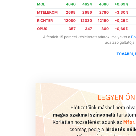
MOL
4640
4624
4686
+0,69%
MTELEKOM
2698
2686
2780
-3,30%
RICHTER
12080
12030
12190
-0,25%
OPUS
357
347
360
-0,69%
A fentiek 15 perccel késleltetett adatok, melyeket a
Por
adatszolgáltatója 
TOVÁBBI, 
LEGYEN ÖN
Előfizetőink máshol nem olvas
magas szakmai színvonalú
tartalom
Korlátlan hozzáférést adunk az
Mfor
csomag pedig a
hirdetés nélk