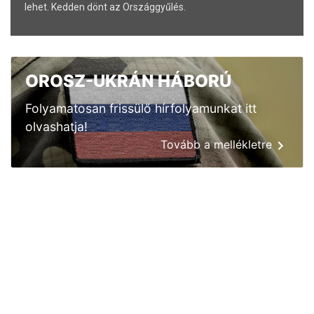
lehet. Kedden dönt az Országgyűlés.
OROSZ-UKRÁN HÁBORÚ
Folyamatosan frissülő hírfolyamunkat itt
olvashatja!
Tovább a mellékletre