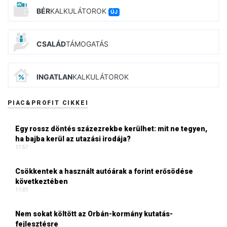
BÉR
KALKULÁTOROK
ÚJ
CSALÁD
TÁMOGATÁS
INGATLAN
KALKULÁTOROK
PIAC&PROFIT CIKKEI
Egy rossz döntés százezrekbe kerülhet: mit ne tegyen,
ha bajba kerül az utazási irodája?
11:57
Csökkentek a használt autóárak a forint erősödése
következtében
11:01
Nem sokat költött az Orbán-kormány kutatás-
fejlesztésre