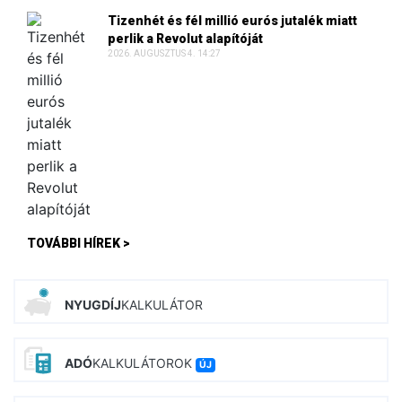
Tizenhét és fél millió eurós jutalék miatt
perlik a Revolut alapítóját
2026. AUGUSZTUS 4. 14:27
TOVÁBBI HÍREK >
NYUGDÍJ
KALKULÁTOR
ADÓ
KALKULÁTOROK
ÚJ