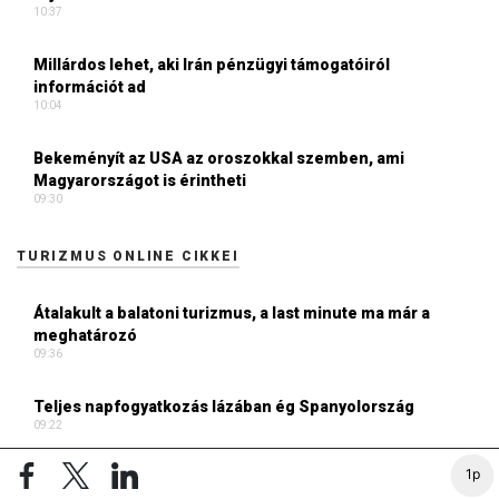
10:37
Millárdos lehet, aki Irán pénzügyi támogatóiról
információt ad
10:04
Bekeményít az USA az oroszokkal szemben, ami
Magyarországot is érintheti
09:30
TURIZMUS ONLINE CIKKEI
Átalakult a balatoni turizmus, a last minute ma már a
meghatározó
09:36
Teljes napfogyatkozás lázában ég Spanyolország
09:22
1p
Formabontó ötletek, ikonikus terek, nemzetközi