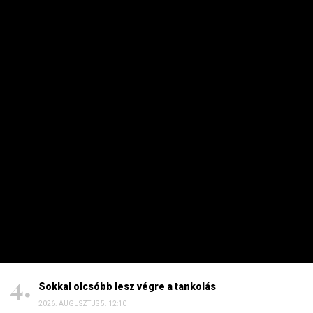
kertben
2026. AUGUSZTUS 7. 19:07
HAVI TOP
Elárulta Forsthoffer Ágnes, ki ül be az ő székébe
2026. JÚLIUS 19. 09:11
A nap képe: száraz lábbal lefotózható a Parlament a
Duna közepéről
2026. JÚLIUS 18. 11:38
Dörzsölheti a tenyerét, aki a Lidl, a Penny és az Aldi
üzleteiben vásárol
2026. AUGUSZTUS 3. 05:51
Sokkal olcsóbb lesz végre a tankolás
2026. AUGUSZTUS 5. 12:10