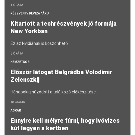
4 ÓRÁJA
RÉSZVÉNY / DEVIZA / ÁRU
Kitartott a techrészvények jó formája
New Yorkban
Ez az Nvidiának is köszönhető.
5 ÓRÁJA
NEMZETKÖZI
Először látogat Belgrádba Volodimir
Zelenszkij
Hónapokig húzódott a találkozó előkészítése.
18 ÓRÁJA
AGRÁR
Ennyire kell mélyre fúrni, hogy ivóvizes
kút legyen a kertben