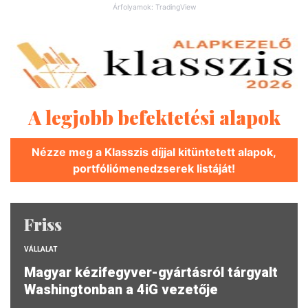
Árfolyamok: TradingView
A legjobb befektetési alapok
Nézze meg a Klasszis díjjal kitüntetett alapok,
portfóliómenedzserek listáját!
Friss
VÁLLALAT
Magyar kézifegyver-gyártásról tárgyalt
Washingtonban a 4iG vezetője